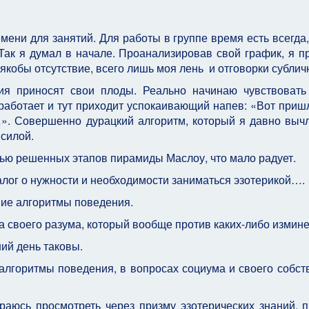
мени для занятий. Для работы в группе время есть всегда,
 Так я думал в начале. Проанализировав свой график, я п
 якобы отсутствие, всего лишь моя лень и отговорки субли
ия приносят свои плоды. Реально начинаю чувствовать
аботает и тут приходит успокаивающий напев: «Вот приш
…». Совершенно дурацкий алгоритм, который я давно выч
 силой.
тью решенных этапов пирамиды Маслоу, что мало радует.
алог о нужности и необходимости заниматься эзотерикой….
ие алгоритмы поведения.
а своего разума, который вообще против каких-либо измин
ний день таковы.
лгоритмы поведения, в вопросах социума и своего собст
араюсь просмотреть через призму эзотерических знаний, 