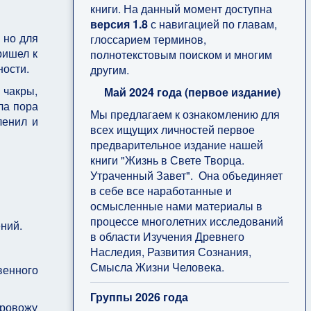
книги. На данный момент доступна
версия 1.8
с навигацией по главам,
 но для
глоссарием терминов,
ришел к
полнотекстовым поиском и многим
чности.
другим.
 чакры,
Май 2024 года (первое издание)
ла пора
Мы предлагаем к ознакомлению для
ленил и
всех ищущих личностей первое
предварительное издание нашей
книги "Жизнь в Свете Творца.
Утраченный Завет". Она объединяет
в себе все наработанные и
осмысленные нами материалы в
процессе многолетних исследований
ений.
в области Изучения Древнего
Наследия, Развития Сознания,
Смысла Жизни Человека.
венного
Группы 2026 года
провожу