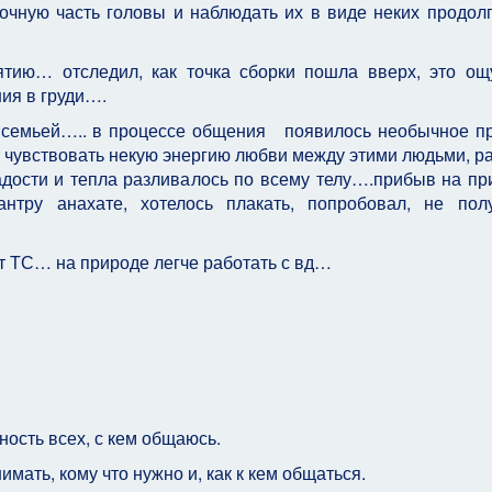
очную часть головы и наблюдать их в виде неких продол
ятию… отследил, как точка сборки пошла вверх, это о
ия в груди….
о семьей….. в процессе общения появилось необычное п
л чувствовать некую энергию любви между этими людьми, р
ости и тепла разливалось по всему телу….прибыв на пр
антру анахате, хотелось плакать, попробовал, не пол
ст ТС… на природе легче работать с вд…
ность всех, с кем общаюсь.
имать, кому что нужно и, как к кем общаться.