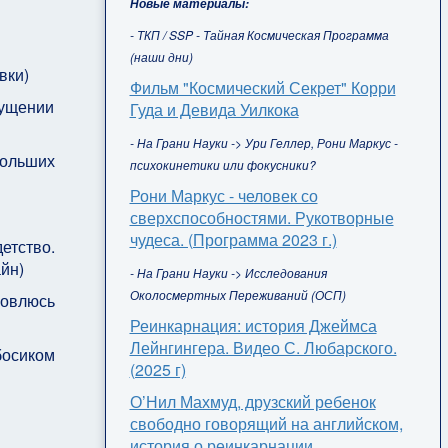
Новые материалы:
- ТКП / SSP - Тайная Космическая Программа
(наши дни)
увки)
Фильм "Космический Секрет" Корри
щущении
Гуда и Девида Уилкока
- На Грани Науки -> Ури Геллер, Рони Маркус -
больших
психокинетики или фокусники?
Рони Маркус - человек со
сверхспособностями. Рукотворные
чудеса. (Программа 2023 г.)
етство.
айн)
- На Грани Науки -> Исследования
Околосмертных Переживаний (ОСП)
новлюсь
Реинкарнация: история Джеймса
Лейнгингера. Видео С. Любарского.
босиком
(2025 г)
О’Нил Махмуд, друзский ребенок
свободно говорящий на английском,
история о реинкарнации