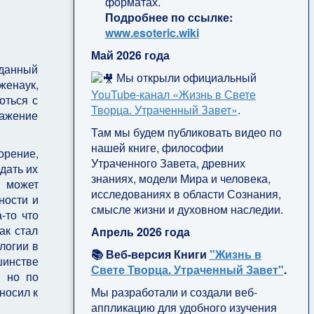
форматах.
Подробнее по ссылке:
www.esoteric.wiki
Май 2026 года
 данный
Мы открыли официальный
женаук,
YouTube‑канал «Жизнь в Свете
оться с
Творца. Утраченный Завет»
.
кажение
Там мы будем публиковать видео по
нашей книге, философии
орение,
Утраченного Завета, древних
дать их
знаниях, модели Мира и человека,
е может
исследованиях в области Сознания,
ности и
смысле жизни и духовном наследии.
-то что
ак стал
Апрель 2026 года
логии в
📚 Веб-версия Книги
"Жизнь в
шинстве
Свете Творца. Утраченный Завет"
.
, но по
Мы разработали и создали веб-
носил к
аппликацию для удобного изучения