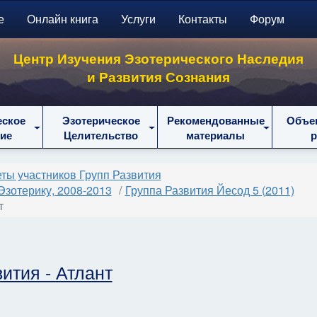
е
Онлайн книга
Услуги
Контакты
Форум
Центр Изучения Эзотерического Наследия
и Развития Сознания
еское
Эзотерическое
Рекомендованные
Объе
ие
Целительство
материалы
ты участников Групп Развития
Эзотерику, 2008-2013
Группа Развития Йесод 5 (2011)
т
ития - Атлант