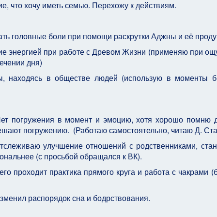
ие, что хочу иметь семью. Перехожу к действиям.
имать головные боли при помощи раскрутки Аджны и её прод
ие энергией при работе с Древом Жизни (применяю при о
течении дня)
ры, находясь в обществе людей (использую в моменты 
Нет погружения в момент и эмоцию, хотя хорошо помню д
ешают погружению. (Работаю самостоятельно, читаю Д. Ст
Отслеживаю улучшение отношений с родственниками, ста
ональнее (с просьбой обращался к ВК).
его проходит практика прямого круга и работа с чакрами (
 изменил распорядок сна и бодрствования.