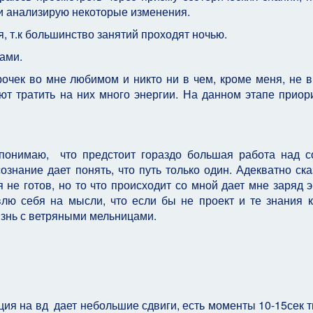
и анализирую некоторые изменения.
, т.к большинство занятий проходят ночью.
ками.
рочек во мне любимом и никто ни в чем, кроме меня, не в
т тратить на них много энергии. На данном этапе приор
 понимаю, что предстоит гораздо большая работа над с
знание дает понять, что путь только один. Адекватно ска
я не готов, но то что происходит со мной дает мне заряд э
ю себя на мысли, что если бы не проект и те знания 
изнь с ветряными мельницами.
ия на вд дает небольшие сдвиги, есть моменты 10-15сек 