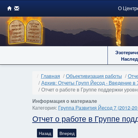
О Центр
Эзотерич
Наслед
Главная
Объективизация работы
Отче
Архив: Отчеты Групп Йесод - Введение в 
Отчет о работе в Группе поддержки уровн
Информация о материале
Категория:
Группа Развития Йесод 7 (2012-20
Отчет о работе в Группе под
Предыдущий: Отчет о работе в Группе поддержк
Следующий: Отчет о работе в Группе 
Назад
Вперед