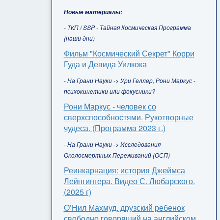
Новые материалы:
- ТКП / SSP - Тайная Космическая Программа
(наши дни)
Фильм "Космический Секрет" Корри
Гуда и Девида Уилкока
- На Грани Науки -> Ури Геллер, Рони Маркус -
психокинетики или фокусники?
Рони Маркус - человек со
сверхспособностями. Рукотворные
чудеса. (Программа 2023 г.)
- На Грани Науки -> Исследования
Околосмертных Переживаний (ОСП)
Реинкарнация: история Джеймса
Лейнгингера. Видео С. Любарского.
(2025 г)
О’Нил Махмуд, друзский ребенок
свободно говорящий на английском,