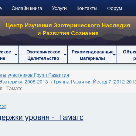
е
Онлайн книга
Услуги
Контакты
Форум
Центр Изучения Эзотерического Наследия
и Развития Сознания
еское
Эзотерическое
Рекомендованные
Объе
ие
Целительство
материалы
ты участников Групп Развития
Эзотерику, 2008-2013
Группа Развития Йесод 7 (2012-201
я - Таматс
13)
держки уровня - Таматс
и уровня - Эстер
поддержки уровня - Медея