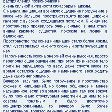
распрямления позвоночника и
очень сильной активности сахасрары и аджны.
С начала инициации возникло ощущение погружение в
какое –то большое пространство..что вроде широкой
галереи с высоким сходящимся потолком. К концу это
пространство проявилось очень сильно, в нем стали
видны какие-то существа, похожие на людей в
балахонах.
Пространство под конец инициации стало более ярким,
стал чувствоваться какой-то сложный ритм пульсации в
нем.
Наполненность кокона энергией очень высокая, просто
переполняющее ощущение, при этом физическое тело
почти не ощущалось по весу, даже спустя какое то
время осталось ощущение измененного веса..ходить
даже как-то непривычно.
Вечером, засыпая, было погружение в пространство
схожее с инициацией, но более обширное и менее
насыщенное, если во время инициации там все вокруг
было пронизано структурами энергией еще чем то не
совсем понятным и было достаточно
концентрированным, то вечером было более
разряженное.. гораздо меньшей концентрации.