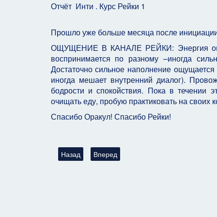
Отчёт Инти
Прошло уже больше месяц
ОЩУЩЕНИЕ В КАНАЛЕ РЕЙКИ: Энергия ощуща
воспринимается по разному –иногда сильн
Достаточно сильное наполнение ощущается 
иногда мешает внутренний диалог). Прово
бодрости и спокойствия. Пока в течении 
очищать еду, пробую практиковать на своих к
Спасибо Оракул! Спасибо Рейки!
Предыдущий: Отчёт о работе в Эзотерическом К
Следующий: Отчёт о работе в Эзотери
Назад
Вперед