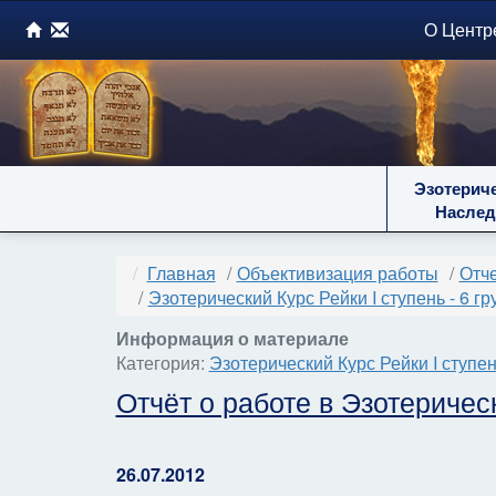
О Центр
Эзотерич
Наслед
Главная
Объективизация работы
Отче
Эзотерический Курс Рейки I ступень - 6 гр
Информация о материале
Категория:
Эзотерический Курс Рейки I ступень
Отчёт о работе в Эзотериче
26.07.2012