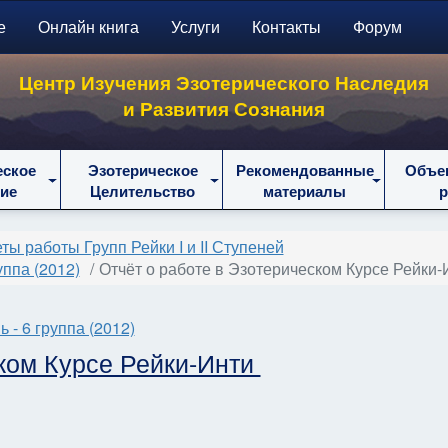
е
Онлайн книга
Услуги
Контакты
Форум
Центр Изучения Эзотерического Наследия
и Развития Сознания
еское
Эзотерическое
Рекомендованные
Объе
ие
Целительство
материалы
ты работы Групп Рейки I и II Ступеней
уппа (2012)
Отчёт о работе в Эзотерическом Курсе Рейки-
 - 6 группа (2012)
ском Курсе Рейки-Инти