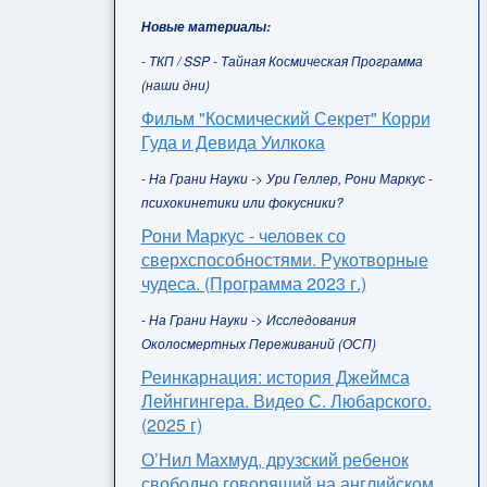
Новые материалы:
- ТКП / SSP - Тайная Космическая Программа
(наши дни)
Фильм "Космический Секрет" Корри
Гуда и Девида Уилкока
- На Грани Науки -> Ури Геллер, Рони Маркус -
психокинетики или фокусники?
Рони Маркус - человек со
сверхспособностями. Рукотворные
чудеса. (Программа 2023 г.)
- На Грани Науки -> Исследования
Околосмертных Переживаний (ОСП)
Реинкарнация: история Джеймса
Лейнгингера. Видео С. Любарского.
(2025 г)
О’Нил Махмуд, друзский ребенок
свободно говорящий на английском,