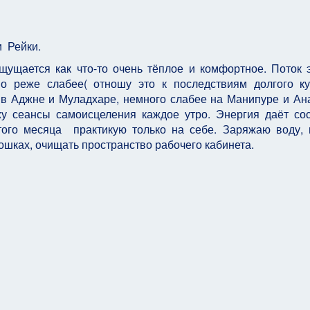
 . Курс Рейки
а после инициации Рейки.
ется как что-то очень тёплое и комфортное. Поток 
о реже слабее( отношу это к последствиям долгого ку
в Аджне и Муладхаре, немного слабее на Манипуре и Ан
жу сеансы самоисцеления каждое утро. Энергия даёт со
этого месяца практикую только на себе. Заряжаю воду,
ошках, очищать пространство рабочего кабинета.
урсе Рейки - Гелиос
ческом Курсе Рейки - Тара