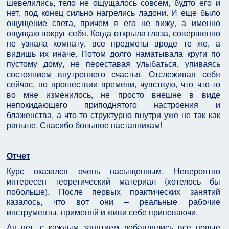
шевелились, тело не ощущалось совсем, будто его и
нет, под конец сильно нагрелись ладони. И еще было
ощущение света, причем я его не вижу, а именно
ощущаю вокруг себя. Когда открыла глаза, совершенно
не узнала комнату, все предметы вроде те же, а
видишь их иначе. Потом долго наматывала круги по
пустому дому, не переставая улыбаться, упиваясь
состоянием внутреннего счастья. Отслеживая себя
сейчас, по прошествии времени, чувствую, что что-то
во мне изменилось, не просто внешне в виде
непокидающего приподнятого настроения и
блаженства, а что-то структурно внутри уже не так как
раньше. Спасибо большое наставникам!
Отчет
Курс оказался очень насыщенным. Невероятно
интересен теоретический материал (хотелось бы
побольше). После первых практических занятий
казалось, что вот они – реальные рабочие
инструменты, применяй и живи себе припеваючи.
Ан нет, с каждым занятием добавлялись все новые