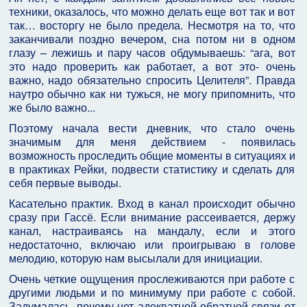
техники, оказалось, что можно делать еще вот так и вот
так… восторгу не было предела. Несмотря на то, что
заканчивали поздно вечером, сна потом ни в одном
глазу – лежишь и пару часов обдумываешь: “ага, вот
это надо проверить как работает, а вот это- очень
важно, надо обязательно спросить Целителя”. Правда
наутро обычно как ни тужься, не могу припомнить, что
же было важно...
Поэтому начала вести дневник, что стало очень
значимым для меня действием - появилась
возможность проследить общие моменты в ситуациях и
в практиках Рейки, подвести статистику и сделать для
себя первые выводы.
Касательно практик. Вход в канал происходит обычно
сразу при Гассё. Если внимание рассеивается, держу
канал, настраиваясь на мандалу, если и этого
недостаточно, включаю или проигрываю в голове
мелодию, которую нам высылали для инициации.
Очень четкие ощущения прослеживаются при работе с
другими людьми и по минимуму при работе с собой.
Задумалась, почему нет адекватной обратной связи от