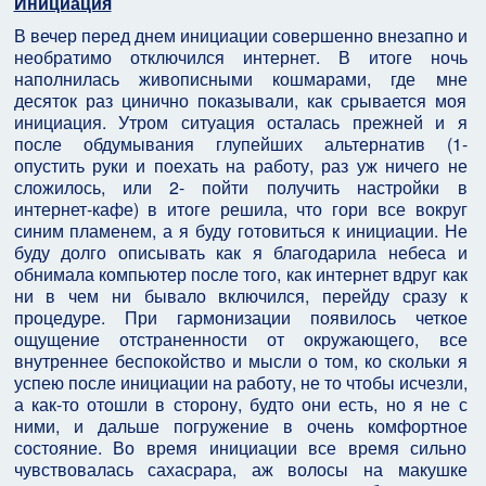
Инициация
В вечер перед днем инициации совершенно внезапно и
необратимо отключился интернет. В итоге ночь
наполнилась живописными кошмарами, где мне
десяток раз цинично показывали, как срывается моя
инициация. Утром ситуация осталась прежней и я
после обдумывания глупейших альтернатив (1-
опустить руки и поехать на работу, раз уж ничего не
сложилось, или 2- пойти получить настройки в
интернет-кафе) в итоге решила, что гори все вокруг
синим пламенем, а я буду готовиться к инициации. Не
буду долго описывать как я благодарила небеса и
обнимала компьютер после того, как интернет вдруг как
ни в чем ни бывало включился, перейду сразу к
процедуре. При гармонизации появилось четкое
ощущение отстраненности от окружающего, все
внутреннее беспокойство и мысли о том, ко скольки я
успею после инициации на работу, не то чтобы исчезли,
а как-то отошли в сторону, будто они есть, но я не с
ними, и дальше погружение в очень комфортное
состояние. Во время инициации все время сильно
чувствовалась сахасрара, аж волосы на макушке