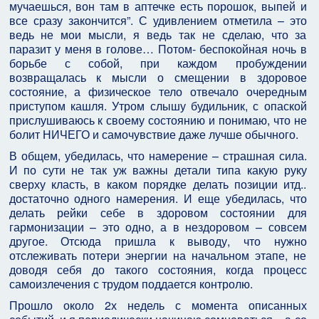
мучаешься, вон там в аптечке есть порошок, выпей и
все сразу закончится”. С удивлением отметила – это
ведь не мои мысли, я ведь так не сделаю, что за
паразит у меня в голове… Потом- беспокойная ночь в
борьбе с собой, при каждом пробуждении
возвращалась к мысли о смещении в здоровое
состояние, а физическое тело отвечало очередным
приступом кашля. Утром слышу будильник, с опаской
прислушиваюсь к своему состоянию и понимаю, что не
болит НИЧЕГО и самочувствие даже лучше обычного.
В общем, убедилась, что намерение – страшная сила.
И по сути не так уж важны детали типа какую руку
сверху класть, в каком порядке делать позиции итд..
достаточно одного намерения. И еще убедилась, что
делать рейки себе в здоровом состоянии для
гармонизации – это одно, а в нездоровом – совсем
другое. Отсюда пришла к выводу, что нужно
отслеживать потери энергии на начальном этапе, не
доводя себя до такого состояния, когда процесс
самоизлечения с трудом поддается контролю.
Прошло около 2х недель с момента описанных