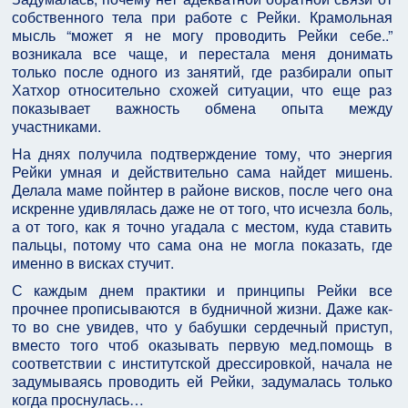
собственного тела при работе с Рейки. Крамольная
мысль “может я не могу проводить Рейки себе..”
возникала все чаще, и перестала меня донимать
только после одного из занятий, где разбирали опыт
Хатхор относительно схожей ситуации, что еще раз
показывает важность обмена опыта между
участниками.
На днях получила подтверждение тому, что энергия
Рейки умная и действительно сама найдет мишень.
Делала маме пойнтер в районе висков, после чего она
искренне удивлялась даже не от того, что исчезла боль,
а от того, как я точно угадала с местом, куда ставить
пальцы, потому что сама она не могла показать, где
именно в висках стучит.
С каждым днем практики и принципы Рейки все
прочнее прописываются в будничной жизни. Даже как-
то во сне увидев, что у бабушки сердечный приступ,
вместо того чтоб оказывать первую мед.помощь в
соответствии с институтской дрессировкой, начала не
задумываясь проводить ей Рейки, задумалась только
когда проснулась…