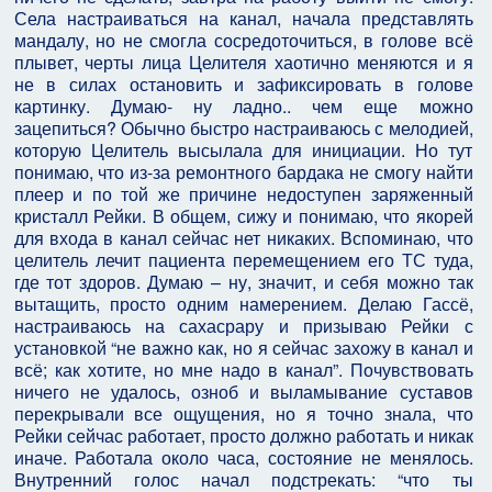
Села настраиваться на канал, начала представлять
мандалу, но не смогла сосредоточиться, в голове всё
плывет, черты лица Целителя хаотично меняются и я
не в силах остановить и зафиксировать в голове
картинку. Думаю- ну ладно.. чем еще можно
зацепиться? Обычно быстро настраиваюсь с мелодией,
которую Целитель высылала для инициации. Но тут
понимаю, что из-за ремонтного бардака не смогу найти
плеер и по той же причине недоступен заряженный
кристалл Рейки. В общем, сижу и понимаю, что якорей
для входа в канал сейчас нет никаких. Вспоминаю, что
целитель лечит пациента перемещением его ТС туда,
где тот здоров. Думаю – ну, значит, и себя можно так
вытащить, просто одним намерением. Делаю Гассё,
настраиваюсь на сахасрару и призываю Рейки с
установкой “не важно как, но я сейчас захожу в канал и
всё; как хотите, но мне надо в канал”. Почувствовать
ничего не удалось, озноб и выламывание суставов
перекрывали все ощущения, но я точно знала, что
Рейки сейчас работает, просто должно работать и никак
иначе. Работала около часа, состояние не менялось.
Внутренний голос начал подстрекать: “что ты