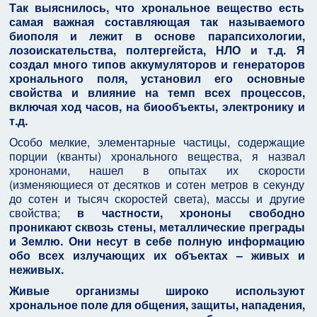
Так выяснилось, что хрональное вещество есть
самая важная составляющая так называемого
биополя и лежит в основе парапсихологии,
лозоискательства, полтергейста, НЛО и т.д. Я
создал много типов аккумуляторов и генераторов
хронального поля, установил его основные
свойства и влияние на темп всех процессов,
включая ход часов, на биообъекты, электронику и
т.д.
Особо мелкие, элементарные частицы, содержащие
порции (кванты) хронального вещества, я назвал
хрононами, нашел в опытах их скорости
(изменяющиеся от десятков и сотен метров в секунду
до сотен и тысяч скоростей света), массы и другие
свойства;
в частности, хрононы свободно
проникают сквозь стены, металлические преграды
и Землю. Они несут в себе полную информацию
обо всех излучающих их объектах – живых и
неживых.
Живые организмы широко используют
хрональное поле для общения, защиты, нападения,