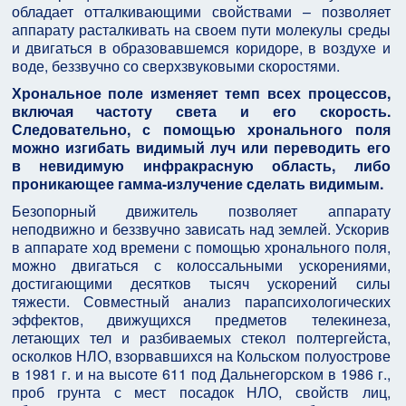
обладает отталкивающими свойствами – позволяет
аппарату расталкивать на своем пути молекулы среды
и двигаться в образовавшемся коридоре, в воздухе и
воде, беззвучно со сверхзвуковыми скоростями.
Хрональное поле изменяет темп всех процессов,
включая частоту света и его скорость.
Следовательно, с помощью хронального поля
можно изгибать видимый луч или переводить его
в невидимую инфракрасную область, либо
проникающее гамма-излучение сделать видимым.
Безопорный движитель позволяет аппарату
неподвижно и беззвучно зависать над землей. Ускорив
в аппарате ход времени с помощью хронального поля,
можно двигаться с колоссальными ускорениями,
достигающими десятков тысяч ускорений силы
тяжести. Совместный анализ парапсихологических
эффектов, движущихся предметов телекинеза,
летающих тел и разбиваемых стекол полтергейста,
осколков НЛО, взорвавшихся на Кольском полуострове
в 1981 г. и на высоте 611 под Дальнегорском в 1986 г.,
проб грунта с мест посадок НЛО, свойств лиц,