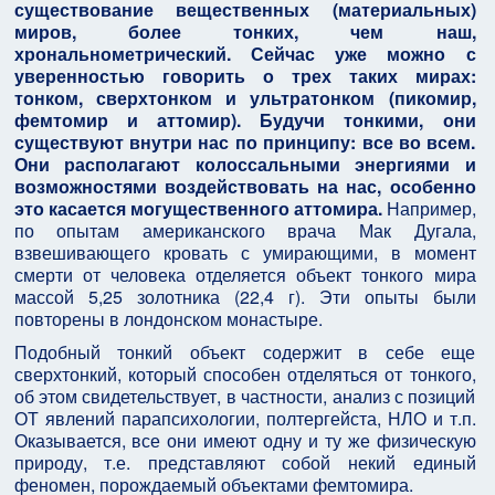
существование вещественных (материальных)
миров, более тонких, чем наш,
хрональнометрический. Сейчас уже можно с
уверенностью говорить о трех таких мирах:
тонком, сверхтонком и ультратонком (пикомир,
фемтомир и аттомир). Будучи тонкими, они
существуют внутри нас по принципу: все во всем.
Они располагают колоссальными энергиями и
возможностями воздействовать на нас, особенно
это касается могущественного аттомира.
Например,
по опытам американского врача Мак Дугала,
взвешивающего кровать с умирающими, в момент
смерти от человека отделяется объект тонкого мира
массой 5,25 золотника (22,4 г). Эти опыты были
повторены в лондонском монастыре.
Подобный тонкий объект содержит в себе еще
сверхтонкий, который способен отделяться от тонкого,
об этом свидетельствует, в частности, анализ с позиций
ОТ явлений парапсихологии, полтергейста, НЛО и т.п.
Оказывается, все они имеют одну и ту же физическую
природу, т.е. представляют собой некий единый
феномен, порождаемый объектами фемтомира.