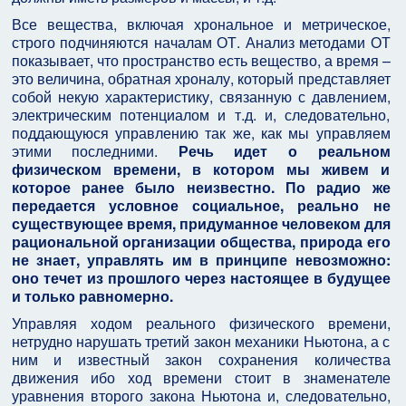
Все вещества, включая хрональное и метрическое,
строго подчиняются началам ОТ. Анализ методами ОТ
показывает, что пространство есть вещество, а время –
это величина, обратная хроналу, который представляет
собой некую характеристику, связанную с давлением,
электрическим потенциалом и т.д. и, следовательно,
поддающуюся управлению так же, как мы управляем
этими последними.
Речь идет о реальном
физическом времени, в котором мы живем и
которое ранее было неизвестно. По радио же
передается условное социальное, реально не
существующее время, придуманное человеком для
рациональной организации общества, природа его
не знает, управлять им в принципе невозможно:
оно течет из прошлого через настоящее в будущее
и только равномерно.
Управляя ходом реального физического времени,
нетрудно нарушать третий закон механики Ньютона, а с
ним и известный закон сохранения количества
движения ибо ход времени стоит в знаменателе
уравнения второго закона Ньютона и, следовательно,