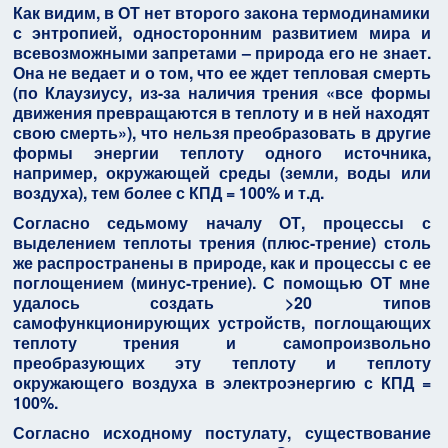
Как видим, в ОТ нет второго закона термодинамики
с энтропией, односторонним развитием мира и
всевозможными запретами – природа его не знает.
Она не ведает и о том, что ее ждет тепловая смерть
(по Клаузиусу, из-за наличия трения «все формы
движения превращаются в теплоту и в ней находят
свою смерть»), что нельзя преобразовать в другие
формы энергии теплоту одного источника,
например, окружающей среды (земли, воды или
воздуха), тем более с КПД = 100% и т.д.
Согласно седьмому началу ОТ, процессы с
выделением теплоты трения (плюс-трение) столь
же распространены в природе, как и процессы с ее
поглощением (минус-трение). С помощью ОТ мне
удалось создать >20 типов
самофункционирующих устройств, поглощающих
теплоту трения и самопроизвольно
преобразующих эту теплоту и теплоту
окружающего воздуха в электроэнергию с КПД =
100%.
Согласно исходному постулату, существование