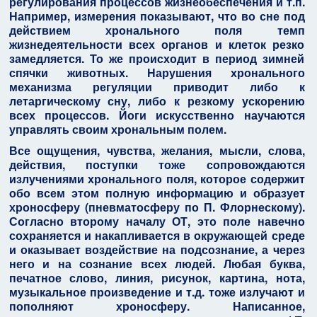
регулирования процессов жизнеобеспечения и т.п.
Например, измерения показывают, что во сне под
действием хронального поля темп
жизнедеятельности всех органов и клеток резко
замедляется. То же происходит в период зимней
спячки животных. Нарушения хронального
механизма регуляции приводит либо к
летаргическому сну, либо к резкому ускорению
всех процессов. Йоги искусственно научаются
управлять своим хрональным полем.
Все ощущения, чувства, желания, мысли, слова,
действия, поступки тоже сопровождаются
излучениями хронального поля, которое содержит
обо всем этом полную информацию и образует
хроносферу (пневматосферу по П. Флорнескому).
Согласно второму началу ОТ, это поле навечно
сохраняется и накапливается в окружающей среде
и оказывает воздействие на подсознание, а через
него и на сознание всех людей. Любая буква,
печатное слово, линия, рисунок, картина, нота,
музыкальное произведение и т.д. тоже излучают и
пополняют хроносферу. Написанное,