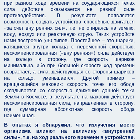
при разном ходе времени на соударяющихся телах
сила действия оказывается не равной силе
противодействия. В результате появляется
возможность создать устройства, способные двигаться
«за счет внутренних сил», т.е. не опираясь на землю,
воду, воздух или реактивную струю. Таких устройств
нами построено >30 типов. Простейшее – это шарики,
катящиеся внутри кольца с переменной скоростью,
нескомпенсированная («внутренняя») сила действует
на кольцо в сторону, где скорость шариков
минимальна, ибо при большой скорости ход времени
возрастает, а сила, действующая со стороны шариков
на кольцо, уменьшается. Другой пример –
вращающийся маховик: скорость точек его обода
складывается со скоростью движения данной точки
Земли в Космосе, в результате на маховик действует
нескомпенсированная сила, направленная в сторону,
где суммарная абсолютная скорость обода
наименьшая.
В опытах я обнаружил, что излучения моего
организма влияют на величину «внутренней
силы», т.е. на ход реального времени в устройстве.