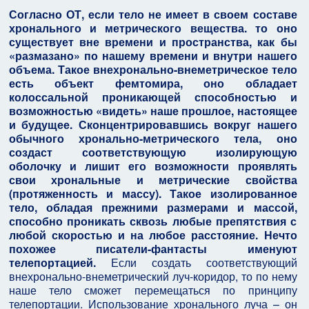
Согласно ОТ, если тело не имеет в своем составе
хронального и метрического вещества. то оно
существует вне времени и пространства, как бы
«размазано» по нашему времени и внутри нашего
объема. Такое внехронально-внеметрическое тело
есть объект фемтомира, оно обладает
колоссальной проникающей способностью и
возможностью «видеть» наше прошлое, настоящее
и будущее. Сконцентрировавшись вокруг нашего
обычного хронально-метрического тела, оно
создаст соответствующую изолирующую
оболочку и лишит его возможности проявлять
свои хрональные и метрические свойства
(протяженность и массу). Такое изолированное
тело, обладая прежними размерами и массой,
способно проникать сквозь любые препятствия с
любой скоростью и на любое расстояние. Нечто
похожее писатели-фантасты именуют
телепортацией.
Если создать соответствующий
внехронально-внеметрический луч-коридор, то по нему
наше тело сможет перемещаться по принципу
телепортации. Использование хронального луча – он