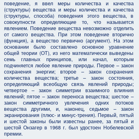
поведение, я ввел меры количества и качества
(структуры) вещества и меры количества и качества
(структуры, способа) поведения этого вещества, в
совокупности определяющие то, что называется
явлением. Поведение вещества невозможно отделить
от самого вещества. При этом поведение вторично
(функция), а вещество первично (аргумент). На этом
основании было составлено основное уравнение
общей теории (ОТ), из него математически выведены
семь главных принципов, или начал, которым
подчиняется любое явление природы. Первое – закон
сохранения энергии; второе – закон сохранения
количества вещества; третье – закон состояния,
определяющий всеобщую связь явлений природы;
четвертое – закон симметрии взаимного влияния
явлений; пятое – закон переноса вещества; шестое –
закон симметричного увлечения одних потоков
вещества другими, и, наконец, седьмое – закон
экранирования (плюс- и минус-трения). Первый, пятый
и шестой законы были известны ранее, за пятый и
шестой Онзагер в 1968 г. был удостоен Нобелевской
премии.