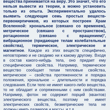
вещества принимается на веру. Это значит, что его
нельзя вывести из теории, а можно установить
только из опыта. Экспериментально удалось
выявить следующие семь простых веществ-
первокирпичиков, из которых построен Храм
Вселенной: хрональное (связано со временем),
метрическое (связано с пространством),
ротационное (связано с вращением)*,
вибрационное (придающее телам колебательные
свойства), термическое, электрическое и
магнитное
. Каждое из этих веществ специфично,
неповторимо и не сводимо ни к какому другому. Входя
в состав какого-нибудь тела, оно придает ему
специфические свойства. Например, термическое
вещество сообщает телам тепловые свойства,
метрическое – свойства протяженности и порядка
положения, хрональное – длительности и порядка
следования. Если тело не имеет какого-либо вещества,
то не обладает и сопряженными с ним свойствами.
Например, фотон не содержит порций (квантов)
электрического вещества, поэтому не имеет
электрических свойств, безметрические тела не
должны иметь размеров и массы, и т.д.