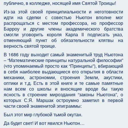
публично, в колледже, носящей имя Святой Троицы!
Из-за этой своей принципиальности и неготовности
идти на сделки с совестью Ньютон вполне мог
распрощаться с местом профессора, но профессор
Барроу и другие члены академического братства
смогли уговорить короля Карла II подписать указ,
отменяющий пункт об обязательности клятвы на
верность святой троице.
В 1686 году выходит самый знаменитый труд Ньютона
– “Математические принципы натуральной философии”
(что упоминаемый просто как “Принципы”), вбирающий
в себя наиболее выдающиеся его открытия в области
механики, астрономии, строения Земли, акустики,
оптики и т.д. Есть в этой книге и те самые памятные
нам всем со школы и вносящие вроде бы такую
ясность в строение мироздания “законы Ньютона”, о
которых С.Я. Маршак остроумно заметил в первой
части своей знаменитой эпиграммы:
Был этот мир глубокой тьмой окутан.
Да будет свет! И вот явился Ньютон…