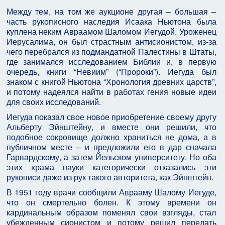
Между тем, на том же аукционе другая – большая –
часть рукописного наследия Исаака Ньютона была
куплена неким Авраамом Шаломом Иегудой. Уроженец
Иерусалима, он был страстным антисионистом, из-за
чего перебрался из подмандатной Палестины в Штаты,
где занимался исследованием Библии и, в первую
очередь, книги “Невиим” (“Пророки”). Иегуда был
знаком с книгой Ньютона “Хронология древних царств”,
и потому надеялся найти в работах гения новые идеи
для своих исследований.
Иегуда показал свое новое приобретение своему другу
Альберту Эйнштейну, и вместе они решили, что
подобное сокровище должно храниться не дома, а в
публичном месте – и предложили его в дар сначала
Гарвардскому, а затем Йельском университету. Но оба
этих храма науки категорически отказались эти
рукописи даже из рук такого авторитета, как Эйнштейн.
В 1951 году врачи сообщили Аврааму Шалому Иегуде,
что он смертельно болен. К этому времени он
кардинальным образом поменял свои взгляды, стал
убежденным сионистом и потому решил передать