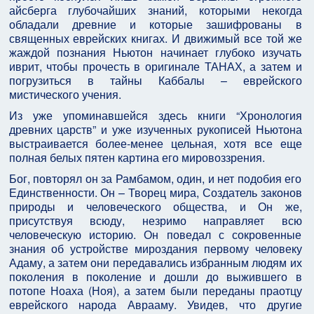
айсберга глубочайших знаний, которыми некогда
обладали древние и которые зашифрованы в
священных еврейских книгах. И движимый все той же
жаждой познания Ньютон начинает глубоко изучать
иврит, чтобы прочесть в оригинале ТАНАХ, а затем и
погрузиться в тайны Каббалы – еврейского
мистического учения.
Из уже упоминавшейся здесь книги “Хронология
древних царств” и уже изученных рукописей Ньютона
выстраивается более-менее цельная, хотя все еще
полная белых пятен картина его мировоззрения.
Бог, повторял он за Рамбамом, один, и нет подобия его
Единственности. Он – Творец мира, Создатель законов
природы и человеческого общества, и Он же,
присутствуя всюду, незримо направляет всю
человеческую историю. Он поведал с сокровенные
знания об устройстве мироздания первому человеку
Адаму, а затем они передавались избранным людям их
поколения в поколение и дошли до выжившего в
потопе Ноаха (Ноя), а затем были переданы праотцу
еврейского народа Аврааму. Увидев, что другие