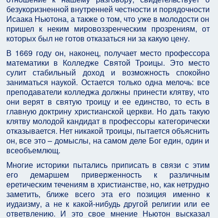
безукоризненной внутренней честности и порядочности
Исаака Ньютона, а также о том, что уже в молодости он
пришел к неким мировоззренческим прозрениям, от
которых был не готов отказаться ни за какую цену.
В 1669 году он, наконец, получает место профессора
математики в Колледже Святой Троицы. Это место
сулит стабильный доход и возможность спокойно
заниматься наукой. Остается только одна мелочь: все
преподаватели колледжа должны принести клятву, что
они верят в святую троицу и ее единство, то есть в
главную доктрину христианской церкви. Но дать такую
клятву молодой кандидат в профессоры категорически
отказывается. Нет никакой троицы, пытается объяснить
он, все это – домыслы, на самом деле Бог един, один и
всеобъемлющ.
Многие историки пытались приписать в связи с этим
его демаршем приверженность к различным
еретическим течениям в христианстве, но, как нетрудно
заметить, ближе всего эта его позиция именно к
иудаизму, а не к какой-нибудь другой религии или ее
ответвлению. И это свое мнение Ньютон высказал