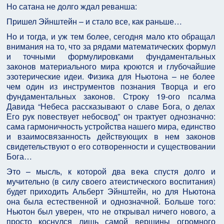
Но сатана не долго ждал реванша:
Пришел Эйнштейн – и стало все, как раньше…
Но и тогда, и уж тем более, сегодня мало кто обращал
внимания на то, что за рядами математических формул
и точными формулировками фундаментальных
законов материального мира кроются и глубочайшие
эзотерические идеи. Физика для Ньютона – не более
чем один из инструментов познания Творца и его
фундаментальных законов. Строку 19-ого псалма
Давида “Небеса рассказывают о славе Бога, о делах
Его рук повествует небосвод” он трактует однозначно:
сама гармоничность устройства нашего мира, единство
и взаимосвязанность действующих в нем законов
свидетельствуют о его сотворенности и существовании
Бога…
Это – мысль, к которой два века спустя долго и
мучительно (в силу своего атеистического воспитания)
будет приходить Альберт Эйнштейн, но для Ньютона
она была естественной и однозначной. Больше того:
Ньютон был уверен, что не открывал ничего нового, а
просто коснулся лишь самой вершины огромного