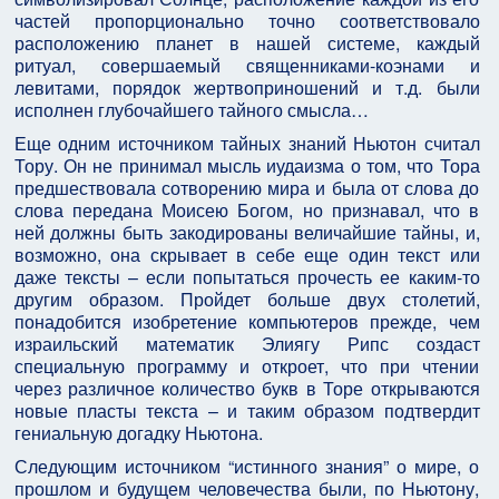
частей пропорционально точно соответствовало
расположению планет в нашей системе, каждый
ритуал, совершаемый священниками-коэнами и
левитами, порядок жертвоприношений и т.д. были
исполнен глубочайшего тайного смысла…
Еще одним источником тайных знаний Ньютон считал
Тору. Он не принимал мысль иудаизма о том, что Тора
предшествовала сотворению мира и была от слова до
слова передана Моисею Богом, но признавал, что в
ней должны быть закодированы величайшие тайны, и,
возможно, она скрывает в себе еще один текст или
даже тексты – если попытаться прочесть ее каким-то
другим образом. Пройдет больше двух столетий,
понадобится изобретение компьютеров прежде, чем
израильский математик Элиягу Рипс создаст
специальную программу и откроет, что при чтении
через различное количество букв в Торе открываются
новые пласты текста – и таким образом подтвердит
гениальную догадку Ньютона.
Следующим источником “истинного знания” о мире, о
прошлом и будущем человечества были, по Ньютону,