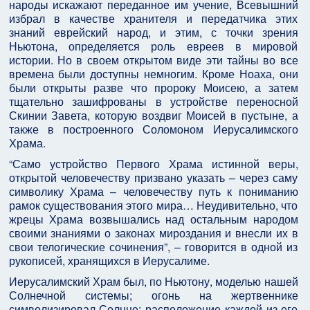
народы искажают переданное им учение, Всевышний
избрал в качестве хранителя и передатчика этих
знаний еврейский народ, и этим, с точки зрения
Ньютона, определяется роль евреев в мировой
истории. Но в своем открытом виде эти тайны во все
времена были доступны немногим. Кроме Ноаха, они
были открыты разве что пророку Моисею, а затем
тщательно зашифрованы в устройстве переносной
Скинии Завета, которую воздвиг Моисей в пустыне, а
также в построенного Соломоном Иерусалимского
Храма.
“Само устройство Первого Храма истинной веры,
открытой человечеству призвано указать – через саму
символику Храма – человечеству путь к пониманию
рамок существования этого мира… Неудивительно, что
жрецы Храма возвышались над остальным народом
своими знаниями о законах мироздания и внесли их в
свои телогические сочинения”, – говорится в одной из
рукописей, хранящихся в Иерусалиме.
Иерусалимский Храм был, по Ньютону, моделью нашей
Солнечной системы; огонь на жертвеннике
символизировал Солнце; расположение каждой из его