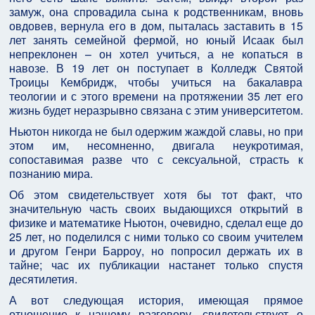
замуж, она спровадила сына к родственникам, вновь
овдовев, вернула его в дом, пыталась заставить в 15
лет занять семейной фермой, но юный Исаак был
непреклонен – он хотел учиться, а не копаться в
навозе. В 19 лет он поступает в Колледж Святой
Троицы Кембридж, чтобы учиться на бакалавра
теологии и с этого времени на протяжении 35 лет его
жизнь будет неразрывно связана с этим университетом.
Ньютон никогда не был одержим жаждой славы, но при
этом им, несомненно, двигала неукротимая,
сопоставимая разве что с сексуальной, страсть к
познанию мира.
Об этом свидетельствует хотя бы тот факт, что
значительную часть своих выдающихся открытий в
физике и математике Ньютон, очевидно, сделал еще до
25 лет, но поделился с ними только со своим учителем
и другом Генри Барроу, но попросил держать их в
тайне; час их публикации настанет только спустя
десятилетия.
А вот следующая история, имеющая прямое
отношение к нашему разговору, свидетельствует о