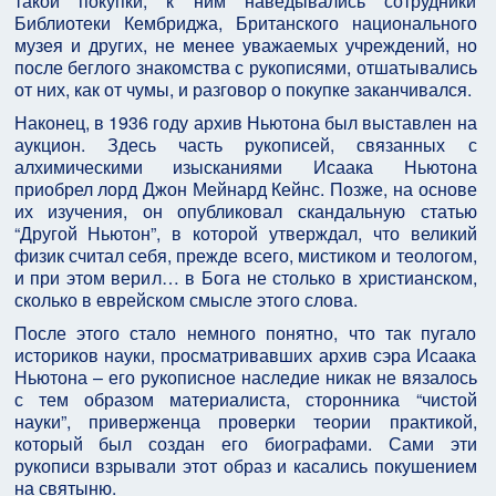
такой покупки, к ним наведывались сотрудники
Библиотеки Кембриджа, Британского национального
музея и других, не менее уважаемых учреждений, но
после беглого знакомства с рукописями, отшатывались
от них, как от чумы, и разговор о покупке заканчивался.
Наконец, в 1936 году архив Ньютона был выставлен на
аукцион. Здесь часть рукописей, связанных с
алхимическими изысканиями Исаака Ньютона
приобрел лорд Джон Мейнард Кейнс. Позже, на основе
их изучения, он опубликовал скандальную статью
“Другой Ньютон”, в которой утверждал, что великий
физик считал себя, прежде всего, мистиком и теологом,
и при этом верил… в Бога не столько в христианском,
сколько в еврейском смысле этого слова.
После этого стало немного понятно, что так пугало
историков науки, просматривавших архив сэра Исаака
Ньютона – его рукописное наследие никак не вязалось
с тем образом материалиста, сторонника “чистой
науки”, приверженца проверки теории практикой,
который был создан его биографами. Сами эти
рукописи взрывали этот образ и касались покушением
на святыню.