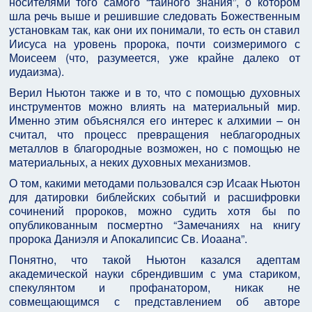
носителями того самого “тайного знания”, о котором
шла речь выше и решившие следовать Божественным
установкам так, как они их понимали, то есть он ставил
Иисуса на уровень пророка, почти соизмеримого с
Моисеем (что, разумеется, уже крайне далеко от
иудаизма).
Верил Ньютон также и в то, что с помощью духовных
инструментов можно влиять на материальный мир.
Именно этим объяснялся его интерес к алхимии – он
считал, что процесс превращения неблагородных
металлов в благородные возможен, но с помощью не
материальных, а неких духовных механизмов.
О том, какими методами пользовался сэр Исаак Ньютон
для датировки библейских событий и расшифровки
сочинений пророков, можно судить хотя бы по
опубликованным посмертно “Замечаниях на книгу
пророка Даниэля и Апокалипсис Св. Иоаана”.
Понятно, что такой Ньютон казался адептам
академической науки сбрендившим с ума стариком,
спекулянтом и профанатором, никак не
совмещающимся с представлением об авторе