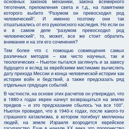
основных законов механики, закона всемирного
тяготения, преломления света и т.д., на памятнике
которого выбито “Разумом он превосходил род
человеческий”. И именно поэтому они так
отшатывались от его рукописного наследия. Но если он
и в самом деле “разумом превосходил род
человеческий”, то, может, все же стоит обратить
внимание и на эти его сочинения?
Тем более что с помощью совмещения самых
различных методов – как чисто научных, так и
теологических – Ньютон пытался заглянуть и за завесу
будущего и вслед за еврейскими мистиками вычислить
дату прихода Мессии и конца человеческой истории как
истории войн и бедствий, а также предсказать ряд
отдельных грядущих событий.
В частности, на основе этих расчетов он утверждал, что
в 1880-х годах евреи начнут возвращаться на землю
предков – и это предсказание сбылось “на все 100″.
Ньютон провидел, что в 1940-х годах, после какого-то
страшного катаклизма, в котором погибнут миллионы
людей, на земле Израиля возродится еврейское
государство. Еще в начале ХХ века это пророчество