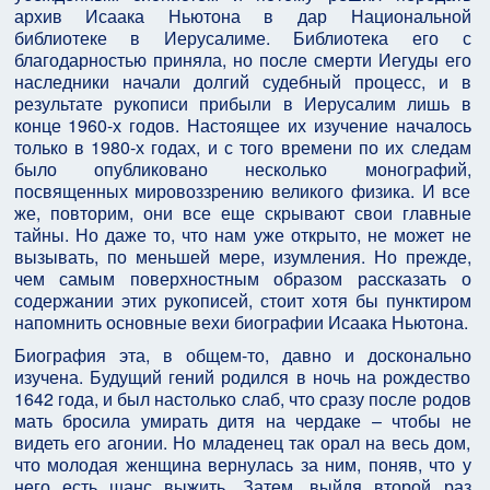
архив Исаака Ньютона в дар Национальной
библиотеке в Иерусалиме. Библиотека его с
благодарностью приняла, но после смерти Иегуды его
наследники начали долгий судебный процесс, и в
результате рукописи прибыли в Иерусалим лишь в
конце 1960-х годов. Настоящее их изучение началось
только в 1980-х годах, и с того времени по их следам
было опубликовано несколько монографий,
посвященных мировоззрению великого физика. И все
же, повторим, они все еще скрывают свои главные
тайны. Но даже то, что нам уже открыто, не может не
вызывать, по меньшей мере, изумления. Но прежде,
чем самым поверхностным образом рассказать о
содержании этих рукописей, стоит хотя бы пунктиром
напомнить основные вехи биографии Исаака Ньютона.
Биография эта, в общем-то, давно и досконально
изучена. Будущий гений родился в ночь на рождество
1642 года, и был настолько слаб, что сразу после родов
мать бросила умирать дитя на чердаке – чтобы не
видеть его агонии. Но младенец так орал на весь дом,
что молодая женщина вернулась за ним, поняв, что у
него есть шанс выжить. Затем, выйдя второй раз