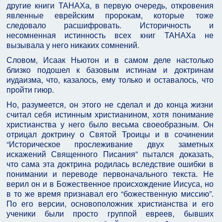
другие книги ТАНАХа, в первую очередь, откровения
явленные еврейским пророкам, которые тоже
следовало расшифровать. Историчность и
несомненная истинность всех книг ТАНАХа не
вызывала у него никаких сомнений.
Словом, Исаак Ньютон и в самом деле настолько
близко подошел к базовым истинам и доктринам
иудаизма, что, казалось, ему только и оставалось, что
пройти гиюр.
Но, разумеется, он этого не сделал и до конца жизни
считал себя истинным христианином, хотя понимание
христианства у него было весьма своеобразным. Он
отрицал доктрину о Святой Троицы и в сочинении
“Историческое прослеживание двух заметных
искажений Священного Писания” пытался доказать,
что сама эта доктрина родилась вследствие ошибки в
понимании и переводе первоначального текста. Не
верил он и в Божественное происхождение Иисуса, но
в то же время признавал его “божественную миссию”.
По его версии, основоположник христианства и его
ученики были просто группой евреев, бывших