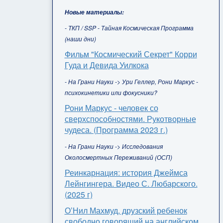
Новые материалы:
- ТКП / SSP - Тайная Космическая Программа
(наши дни)
Фильм "Космический Секрет" Корри
Гуда и Девида Уилкока
- На Грани Науки -> Ури Геллер, Рони Маркус -
психокинетики или фокусники?
Рони Маркус - человек со
сверхспособностями. Рукотворные
чудеса. (Программа 2023 г.)
- На Грани Науки -> Исследования
Околосмертных Переживаний (ОСП)
Реинкарнация: история Джеймса
Лейнгингера. Видео С. Любарского.
(2025 г)
О’Нил Махмуд, друзский ребенок
свободно говорящий на английском,