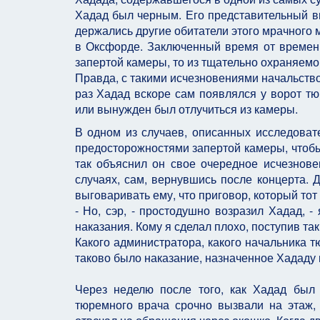
Хадад был черным. Его представительный ви
держались другие обитатели этого мрачного м
в Оксфорде. Заключенный время от времени
запертой камеры, то из тщательно охраняем
Правда, с такими исчезновениями начальство
раз Хадад вскоре сам появлялся у ворот тюр
или вынужден был отлучиться из камеры.
В одном из случаев, описанных исследоват
предосторожностями запертой камеры, чтобы
так объяснил он свое очередное исчезнове
случаях, сам, вернувшись после концерта. 
выговаривать ему, что приговор, который тот 
- Но, сэр, - простодушно возразил Хадад, 
наказания. Кому я сделал плохо, поступив так
Какого администратора, какого начальника 
таково было наказание, назначенное Хададу н
Через неделю после того, как Хадад был
тюремного врача срочно вызвали на этаж, 