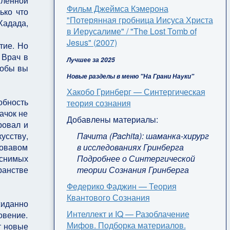
вленной
Фильм Джеймса Кэмерона
ько что
"Потерянная гробница Иисуса Христа
Хадада,
в Иерусалиме" / "The Lost Tomb of
Jesus" (2007)
тие. Но
 Врач в
Лучшее за 2025
тобы вы
Новые разделы в меню "На Грани Науки"
Хакобо Гринберг — Синтергическая
обность
теория сознания
ачок не
Добавлены материалы:
ровал и
Пачита (Pachita): шаманка-хирург
усству,
в исследованиях Гринберга
ровавом
Подробнее о Синтергической
яснимых
теории Сознания Гринберга
ранстве
Федерико Фаджин — Теория
Квантового Сознания
жиданно
Интеллект и IQ — Разоблачение
овение.
Мифов. Подборка материалов.
т новые