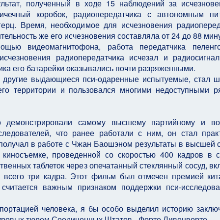
льтат, полученный в ходе 15 наблюдений за исчезнов
ичечный коробок, радиопередатчика с автономным пит
ерц. Время, необходимое для исчезновения радиоперед
ительность же его исчезновения составляла от 24 до 88 мину
ощью видеомагнитофона, работа передатчика пеленго
исчезновения радиопередатчика исчезал и радиосигна
ика его батарейки оказывались почти разряженными.
е другие выдающиеся пси-одаренные испытуемые, стал 
 его территории и пользовался многими недоступными 
но демонстрировали самому высшему партийному и во
следователей, что ранее работали с ним, он стал прак
 получал в работе с Чжан Баошэном результаты в высшей 
 киносъемке, проведенной со скоростью 400 кадров в с
енных таблеток через опечатанный стеклянный сосуд, вк
 всего три кадра. Этот фильм был отмечен премией кит
о считается важным признаком поддержки пси-исследов
епортацией человека, я бы особо выделил историю заклю
уровых тюрем Соединенных Штатов - Форте Ливенворте.