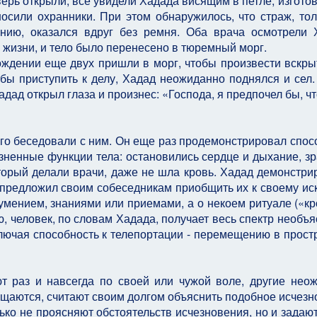
верь открыли, все увидели Хадада висящим в петле, изгото
сили охранники. При этом обнаружилось, что страж, тол
нию, оказался вдруг без ремня. Оба врача осмотрели 
 жизни, и тело было перенесено в тюремный морг.
ождении еще двух пришли в морг, чтобы произвести вскры
обы приступить к делу, Хадад неожиданно поднялся и сел.
дад открыл глаза и произнес: «Господа, я предпочел бы, ч
того беседовали с ним. Он еще раз продемонстрировал спос
зненные функции тела: остановились сердце и дыхание, зр
оторый делали врачи, даже не шла кровь. Хадад демонстри
 предложил своим собеседникам приобщить их к своему иск
 умением, знаниями или приемами, а о некоем ритуале («к
, человек, по словам Хадада, получает весь спектр необъ
ключая способность к телепортации - перемещению в прост
т раз и навсегда по своей или чужой воле, другие нео
ащаются, считают своим долгом объяснить подобное исчезн
ько не проясняют обстоятельств исчезновения, но и задаю