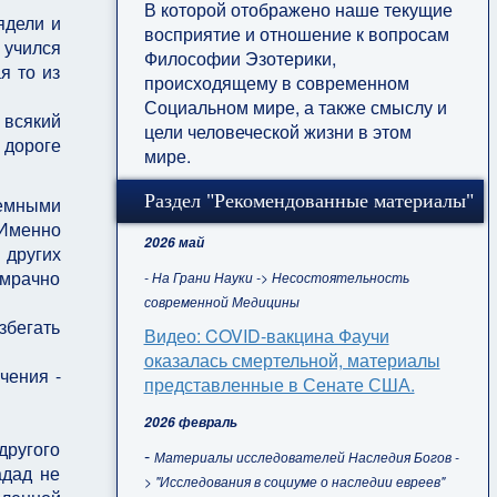
В которой отображено наше текущие
ядели и
восприятие и отношение к вопросам
 учился
Философии Эзотерики,
я то из
происходящему в современном
Социальном мире, а также смыслу и
 всякий
цели человеческой жизни в этом
 дороге
мире.
Раздел "Рекомендованные материалы"
ремными
 Именно
2026 май
 других
 мрачно
- На Грани Науки -> Несостоятельность
современной Медицины
збегать
Видео: COVID-вакцина Фаучи
оказалась смертельной, материалы
чения -
представленные в Сенате США.
2026 февраль
другого
-
Материалы исследователей Наследия Богов -
адад не
> "Исследования в социуме о наследии евреев"