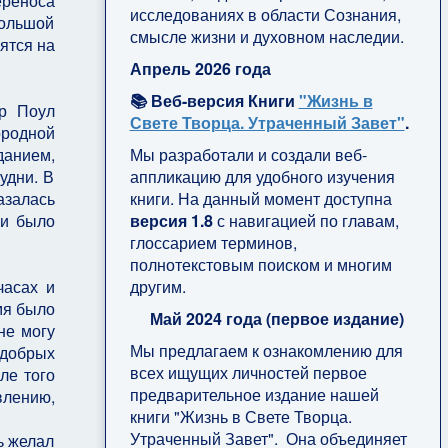
ереноса
исследованиях в области Сознания,
большой
смысле жизни и духовном наследии.
ятся на
Апрель 2026 года
📚 Веб-версия Книги
"Жизнь в
р Поул
Свете Творца. Утраченный Завет"
.
ородной
Мы разработали и создали веб-
данием,
аппликацию для удобного изучения
удни. В
книги. На данный момент доступна
азалась
версия 1.8
с навигацией по главам,
ии было
глоссарием терминов,
полнотекстовым поиском и многим
другим.
часах и
мя было
Май 2024 года (первое издание)
не могу
Мы предлагаем к ознакомлению для
 добрых
всех ищущих личностей первое
ле того
предварительное издание нашей
влению,
книги "Жизнь в Свете Творца.
Утраченный Завет". Она объединяет
ь желал