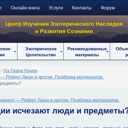
е
Онлайн книга
Услуги
Контакты
Форум
Центр Изучения Эзотерического Наследия
и Развития Сознания
еское
Эзотерическое
Рекомендованные
Объе
ие
Целительство
материалы
На Грани Науки
 — Роберт Джан и другие. Подборка материалов.
предметы?
екинез) — Роберт Джан и другие. Подборка материалов.
ции исчезают люди и предметы