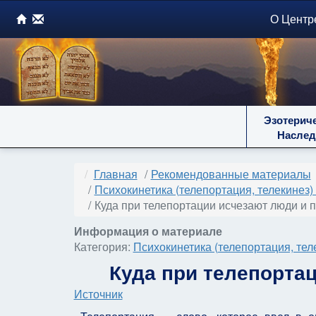
О Центр
Эзотерич
Наслед
Главная
Рекомендованные материалы
Психокинетика (телепортация, телекинез)
Куда при телепортации исчезают люди и 
Информация о материале
Категория:
Психокинетика (телепортация, тел
Куда при телепорта
Источник