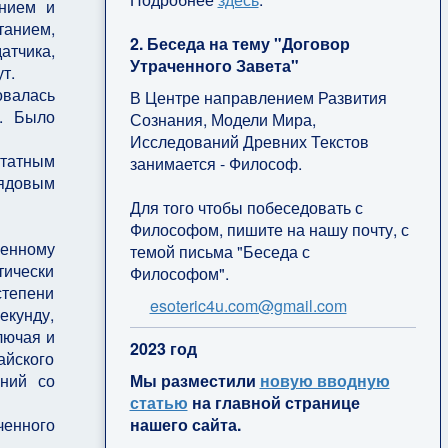
ением и
анием,
2. Беседа на тему "Договор
атчика,
Утраченного Завета"
т.
валась
В Центре направлением Развития
л. Было
Сознания, Модели Мира,
Исследований Древних Текстов
штатным
занимается - Философ.
рядовым
Для того чтобы побеседовать с
Философом, пишите на нашу почту, с
енному
темой письма "Беседа с
тически
Философом".
степени
esoteric4u.com@gmail.com
екунду,
лючая и
2
023 год
айского
Мы разместили
новую вводную
аний со
статью
на главной странице
нашего сайта.
ченного