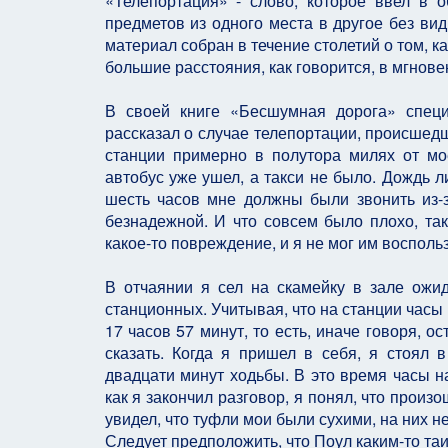
«Телепортация» - слово, которое ввел в 
предметов из одного места в другое без ви
материал собран в течение столетий о том, к
большие расстояния, как говорится, в мгнове
В своей книге «Бесшумная дорога» спец
рассказал о случае телепортации, происшедш
станции примерно в полутора милях от мо
автобус уже ушел, а такси не было. Дождь л
шесть часов мне должны были звонить из-з
безнадежной. И что совсем было плохо, так
какое-то повреждение, и я не мог им восполь
В отчаянии я сел на скамейку в зале ожи
станционных. Учитывая, что на станции часы 
17 часов 57 минут, то есть, иначе говоря, о
сказать. Когда я пришел в себя, я стоял 
двадцати минут ходьбы. В это время часы н
как я закончил разговор, я понял, что произ
увидел, что туфли мои были сухими, на них н
Следует предположить, что Поул каким-то та