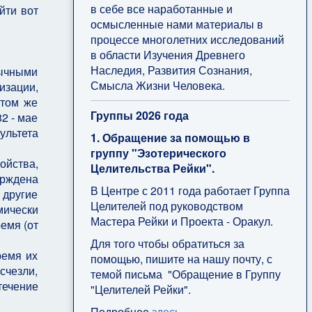
в себе все наработанные и
йти вот
осмысленные нами материалы в
процессе многолетних исследований
в области Изучения Древнего
Наследия, Развития Сознания,
ычными
Смысла Жизни Человека.
зации,
 том же
Группы 2026 года
2 - мае
ультета
1. Обращение за помощью в
группу "Эзотерического
ойства,
Целительства Рейки".
ерждена
В Центре с 2011 года работает Группа
 другие
Целителей под руководством
мически
Мастера Рейки и Проекта - Оракул.
емя (от
Для того чтобы обратиться за
ремя их
помощью, пишите на нашу почту, с
счезли,
темой письма "Обращение в Группу
течение
"Целителей Рейки".
Подробнее
здесь
.