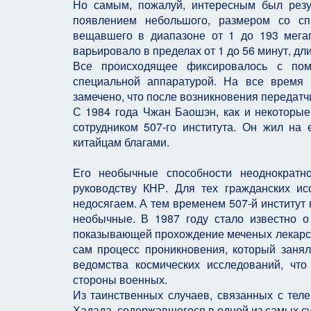
Но самым, пожалуй, интересным был резу
появлением небольшого, размером со сп
вещавшего в диапазоне от 1 до 193 мегаг
варьировало в пределах от 1 до 56 минут, дл
Все происходящее фиксировалось с пом
специальной аппаратурой. На все время 
замечено, что после возникновения передатч
С 1984 года Чжан Баошэн, как и некоторы
сотрудником 507-го института. Он жил на
китайцам благами.
Его необычные способности неоднократ
руководству КНР. Для тех гражданских ис
недосягаем. А тем временем 507-й институт
необычные. В 1987 году стало известно о
показывающей прохождение меченых лекарств
сам процесс проникновения, который занял
ведомства космических исследований, чт
стороны военных.
Из таинственных случаев, связанных с тел
Хадада, содержавшегося в одной из самых с