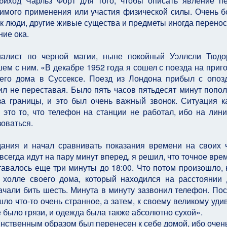
обиход Чарльз Форт для того, чтобы описать явление п
димого применения или участия физической силы. Очень 
ак люди, другие живые существа и предметы иногда перенос
ние ока.
иалист по черной магии, ныне покойный Уэллсли Тюдо
ем с ним. «В декабре 1952 года я сошел с поезда на приг
его дома в Суссексе. Поезд из Лондона прибыл с опоз
ил не переставая. Было пять часов пятьдесят минут попол
а границы, и это был очень важный звонок. Ситуация к
 это то, что телефон на станции не работал, ибо на лин
зоваться.
дания и начал сравнивать показания времени на своих 
всегда идут на пару минут вперед, я решил, что точное вре
ставалось еще три минуты до 18:00. Что потом произошло, 
в холле своего дома, который находился на расстоянии
ачали бить шесть. Минута в минуту зазвонил телефон. Пос
ошло что-то очень странное, а затем, к своему великому уди
е было грязи, и одежда была также абсолютно сухой».
инственным образом был перенесен к себе домой, ибо очен