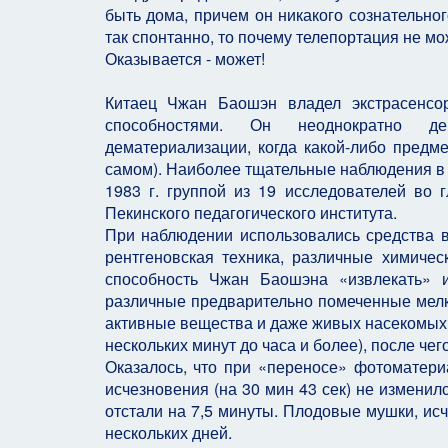
быть дома, причем он никакого сознательног
так спонтанно, то почему телепортация не м
Оказывается - может!
Китаец Чжан Баошэн владел экстрасенсо
способностями. Он неоднократно дем
дематериализации, когда какой-либо предме
самом). Наиболее тщательные наблюдения в 
1983 г. группой из 19 исследователей во
Пекинского педагогического института.
При наблюдении использовались средства 
рентгеновская техника, различные химичес
способность Чжан Баошэна «извлекать» и
различные предварительно помеченные мелки
активные вещества и даже живых насекомых! 
нескольких минут до часа и более), после чег
Оказалось, что при «переносе» фотоматери
исчезновения (на 30 мин 43 сек) не изменилс
отстали на 7,5 минуты. Плодовые мушки, исч
нескольких дней.