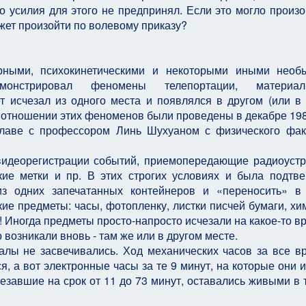
о усилия для этого не предпринял. Если это могло произо
ожет произойти по волевому приказу?
рными, психокинетическими и некоторыми иными необ
онстрировал феномены телепортации, материали
т исчезал из одного места и появлялся в другом (или в
отношении этих феноменов были проведены в декабре 198
 главе с профессором Линь Шухуаном с физического фак
видеорегистрации событий, приемопередающие радиоустр
кие метки и пр. В этих строгих условиях и была подтв
з одних запечатанных контейнеров и «переносить» в
е предметы: часы, фотопленку, листки писчей бумаги, хи
Иногда предметы просто-напросто исчезали на какое-то вр
о возникали вновь - там же или в другом месте.
алы не засвечивались. Ход механических часов за все в
я, а вот электронные часы за те 9 минут, на которые они и
езавшие на срок от 11 до 73 минут, оставались живыми в 