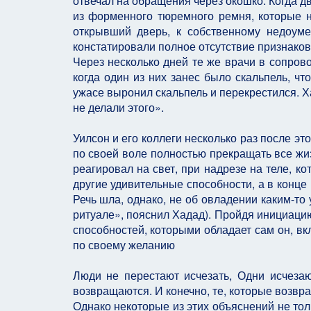
отвечал на обращения через окошко. Когда д
из форменного тюремного ремня, которые но
открывший дверь, к собственному недоуме
констатировали полное отсутствие признаков
Через несколько дней те же врачи в сопров
когда один из них занес было скальпель, чт
ужасе выронил скальпель и перекрестился. Ха
не делали этого».
Уилсон и его коллеги несколько раз после э
по своей воле полностью прекращать все жи
реагировал на свет, при надрезе на теле, к
другие удивительные способности, а в конце
Речь шла, однако, не об овладении каким-то
ритуале», пояснил Хадад). Пройдя инициацию
способностей, которыми обладает сам он, в
по своему желанию
Люди не перестают исчезать, Одни исчезаю
возвращаются. И конечно, те, которые возвр
Однако некоторые из этих объяснений не тол