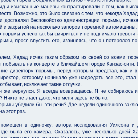
д и изысканные манеры контрастировали с тем, как выгл
еста. Возможно, это было связано с тем, что некогда Хадад
 доставлял беспокойство администрации тюрьмы, исчеза
ой и закрытой на несколько запоров тюремной автомашины.
 тюрьмы успело как бы смириться и не поднимало тревоги -
ьмы, прося впустить его, извиняясь, что он потерялся по
елем, Хадад исчез таким образом из своей со всеми тю
 побывать на концерте в ближайшем городе Канзас-сити.
ние директору тюрьмы, перед которым предстал, как и в
Директор, которому начинало уже надоедать все это, стал
отбывает, исключает такие отлучки.
- я же вернулся. Я всегда возвращаюсь. Я не собираюсь и
? Никто не знает даже, что меня здесь не было.
тюрьмы убедили бы эти речи? Две недели одиночного заклю
а этот раз.
 помещен в одиночку, автора исследования Уилсона и 
где была его камера. Оказалось, уже несколько дней Х