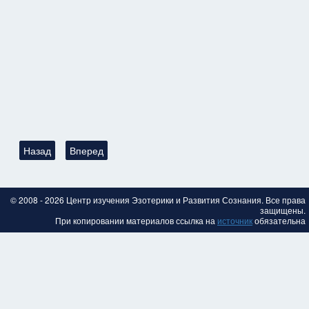
Предыдущий: Мировой эфир: БТГ, Инерциоиды, эффект Джани
Следующий: Владимир Родионов — "Место и роль ми
Назад
Вперед
© 2008 - 2026 Центр изучения Эзотерики и Развития Сознания. Все права
защищены.
При копировании материалов ссылка на
источник
обязательна