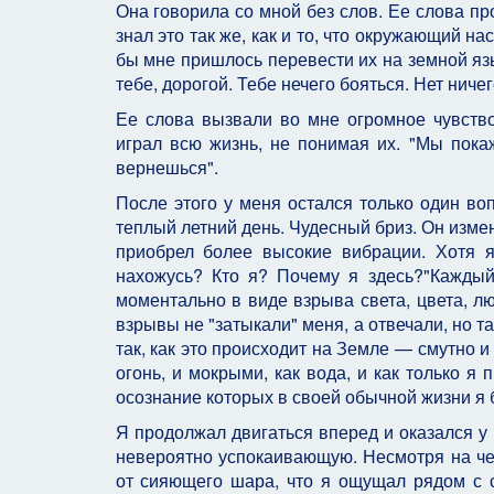
Она говорила со мной без слов. Ее слова про
знал это так же, как и то, что окружающий н
бы мне пришлось перевести их на земной язы
тебе, дорогой. Тебе нечего бояться. Нет ничег
Ее слова вызвали во мне огромное чувство
играл всю жизнь, не понимая их. "Мы пок
вернешься".
После этого у меня остался только один воп
теплый летний день. Чудесный бриз. Он изме
приобрел более высокие вибрации. Хотя я
нахожусь? Кто я? Почему я здесь?"Каждый 
моментально в виде взрыва света, цвета, л
взрывы не "затыкали" меня, а отвечали, но 
так, как это происходит на Земле — смутно 
огонь, и мокрыми, как вода, и как только я
осознание которых в своей обычной жизни я б
Я продолжал двигаться вперед и оказался у 
невероятно успокаивающую. Несмотря на чер
от сияющего шара, что я ощущал рядом с