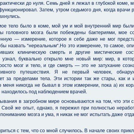
рактически до нуля. Семь дней я лежал в глубокой коме, м
функционировал. Затем, утром седьмого дня, когда врачи 
ахнулись.
мое тело было в коме, мой ум и мой внутренний мир был
ры головного мозга были побеждены бактериями, мое с
енную — измерение, которое я себе даже не мог предст
бы назвать "нереальным".Но это измерение, то самое, оп
ивших клиническую смерть и другие мистические сост
 и узнал, буквально открыло мне новый мир: мир, в кот
осто мозг и тело, и где смерть — это не затухание созна
тивного путешествия. Я не первый человек, обнару
ует за пределами тела. Эти истории так же стары, как и 
о меня никогда не бывал в этом измерении, пока а) их кор
о находилось под наблюдением врачей.
ывания в загробном мире основываются на том, что эти 
. Свой же опыт, однако, я пережил при полностью нераб
пониманию мозга и ума, я никак не мог испытать даже отд
риться с тем, что со мной случилось. В начале своих прик