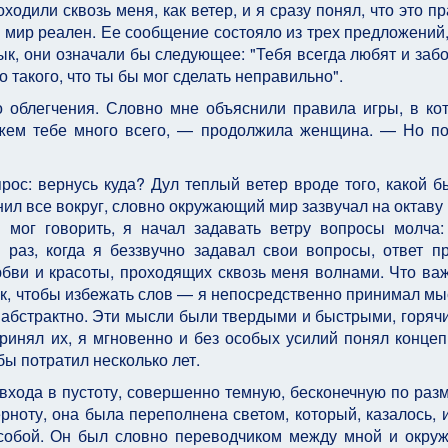
ходили сквозь меня, как ветер, и я сразу понял, что это пр
ас мир реален. Ее сообщение состояло из трех предложений,
к, они означали бы следующее: "Тебя всегда любят и забо
о такого, что ты бы мог сделать неправильно".
 облегчения. Словно мне объяснили правила игры, в ко
ажем тебе много всего, — продолжила женщина. — Но п
рос: вернусь куда? Дул теплый ветер вроде того, какой б
нил все вокруг, словно окружающий мир зазвучал на октаву
 мог говорить, я начал задавать ветру вопросы молча:
раз, когда я беззвучно задавал свои вопросы, ответ п
юбви и красоты, проходящих сквозь меня волнами. Что важ
так, чтобы избежать слов — я непосредственно принимал мы
и абстрактно. Эти мысли были твердыми и быстрыми, горячи
 принял их, я мгновенно и без особых усилий понял концеп
ы потратил несколько лет.
входа в пустоту, совершенно темную, бесконечную по разм
ноту, она была переполнена светом, который, казалось, 
 собой. Он был словно переводчиком между мной и окр