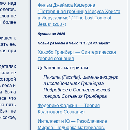
око над
Фильм Джеймса Кэмерона
олетов.
"Потерянная гробница Иисуса Христа
слов не
в Иерусалиме" / "The Lost Tomb of
и более
Jesus" (2007)
Лучшее за 2025
ришел к
Новые разделы в меню "На Грани Науки"
ать ее.
кая при
Хакобо Гринберг — Синтергическая
теория сознания
деталях
Добавлены материалы:
ляли ее
Пачита (Pachita): шаманка-хирург
которой
в исследованиях Гринберга
 леса и
Подробнее о Синтергической
ны была
теории Сознания Гринберга
все, что
на пять
Федерико Фаджин — Теория
 был не
Квантового Сознания
ысокое,
Интеллект и IQ — Разоблачение
Мифов. Подборка материалов.