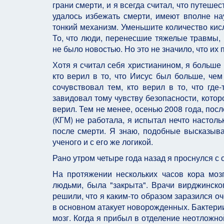
грани смерти, и я всегда считал, что путеше
удалось избежать смерти, имеют вполне н
тонкий механизм. Уменьшите количество кисл
То, что люди, перенесшие тяжелые травмы, 
не было новостью. Но это не значило, что и
Хотя я считал себя христианином, я больше
кто верил в то, что Иисус был больше, чем
сочувствовал тем, кто верил в то, что где
завидовал тому чувству безопасности, котор
верил. Тем не менее, осенью 2008 года, посл
(КГМ) не работала, я испытал нечто настоль
после смерти. Я знаю, подобные высказыв
ученого и с его же логикой.
Рано утром четыре года назад я проснулся с
На протяжении нескольких часов кора моз
людьми, была "закрыта". Врачи вирджинског
решили, что я каким-то образом заразился 
в основном атакует новорожденных. Бактерии
мозг. Когда я прибыл в отделение неотложно