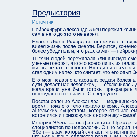
Предыстория
Источник
Нейрохирург Александр Эбен пережил клиниче
сам в него до этого не верил.
Блогер Джош Ричардсон встретился с одни
видел жизнь после смерти. Верится, конечно,
более убедителем, что рассказчик — нейрохир
Тысячи людей переживали клиническую смерт
ученые говорят, что это всего лишь их галлю
жизнь, не так-то просто. Но один из самых
стал одним из тех, кто считает, что его опыт
Его мозг недавно атаковала редкая болезнь.
сути, делает нас человеком, — отключилась у
когда врачи уже были готовы прекращать л
неожиданно открылись. Он вернулся.
Восстановление Александра — медицинское ч
время, пока его тело лежало в коме, Алекс
ангельским существом, которое открыло ем
встретился и прикоснулся к источнику «само
История Эбена — не фантастика. Прежде, че
специалистов по неврологии. Он не верил ни
Эбен — врач, который считает, что истинное 
что Бог и душа являются реальными, а см