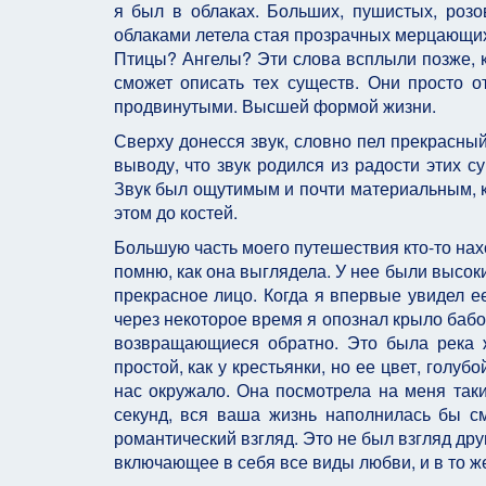
я был в облаках. Больших, пушистых, розо
облаками летела стая прозрачных мерцающих
Птицы? Ангелы? Эти слова всплыли позже, к
сможет описать тех существ. Они просто о
продвинутыми. Высшей формой жизни.
Сверху донесся звук, словно пел прекрасный 
выводу, что звук родился из радости этих 
Звук был ощутимым и почти материальным, к
этом до костей.
Большую часть моего путешествия кто-то нах
помню, как она выглядела. У нее были высок
прекрасное лицо. Когда я впервые увидел е
через некоторое время я опознал крыло бабо
возвращающиеся обратно. Это была река 
простой, как у крестьянки, но ее цвет, голуб
нас окружало. Она посмотрела на меня таки
секунд, вся ваша жизнь наполнилась бы с
романтический взгляд. Это не был взгляд дру
включающее в себя все виды любви, и в то ж