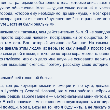
ствия за границами собственного тела, которые описывают т
аучное объяснение. Мозг — удивительно сложный и чрез
орода, которое ему необходимо, до минимума, и мозг среа
возвращаются из своего "путешествия" со странными ист
х путешествия были реальными.
 назывался таковым, чем действительно был. Я не завидов
 просто хороший человек, пострадавший от общества. Я 
-то там есть Бог, который истинно любит нас. На самом 
ое давала этим людям их вера. Но как ученый я просто зна
е семи дней в коме, в течение которых кора моего головног
ко глубокое, что оно дало мне научные основания верить 
ания вызывают скепсис, поэтому расскажу свою историю
 сильнейшей головной болью.
га, контролирующая мысли и эмоции и, по сути, делаю
о Lynchburg General Hospital, где я сам работал нейрохи
очень редким заболеванием — бактериальным менингитом, 
 E. coli проникли в мою спинномозговую жидкость и пожир
й помощи, мои шансы на то, что я буду жить, а не лежать 