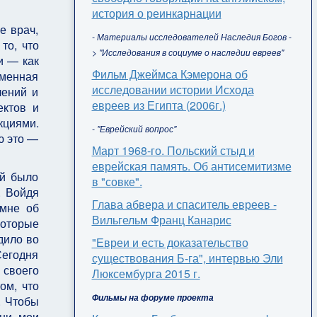
история о реинкарнации
е врач,
- Материалы исследователей Наследия Богов -
то, что
> "Исследования в социуме о наследии евреев"
и — как
Фильм Джеймса Кэмерона об
еменная
исследовании истории Исхода
лений и
евреев из Египта (2006г.)
ектов и
кциями.
- "Еврейский вопрос"
ю это —
Март 1968-го. Польский стыд и
еврейская память. Об антисемитизме
ей было
в "совке".
. Войдя
Глава абвера и спаситель евреев -
 мне об
Вильгельм Франц Канарис
которые
дило во
"Евреи и есть доказательство
Сегодня
существования Б-га", интервью Эли
 своего
Люксембурга 2015 г.
ом, что
Фильмы на форуме проекта
. Чтобы
 ни мои