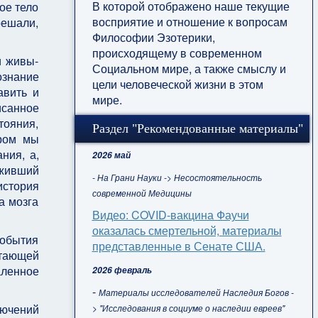
В которой отображено наше текущие
ое тело
восприятие и отношение к вопросам
решали,
Философии Эзотерики,
происходящему в современном
и живы-
Социальном мире, а также смыслу и
ознание
цели человеческой жизни в этом
авить и
мире.
исанное
ояния,
Раздел "Рекомендованные материалы"
ором мы
ния, а,
2026 май
живший
- На Грани Науки -> Несостоятельность
история
современной Медицины
а мозга
Видео: COVID-вакцина Фаучи
оказалась смертельной, материалы
события
представленные в Сенате США.
отающей
аленное
2026 февраль
-
Материалы исследователей Наследия Богов -
лючений
> "Исследования в социуме о наследии евреев"