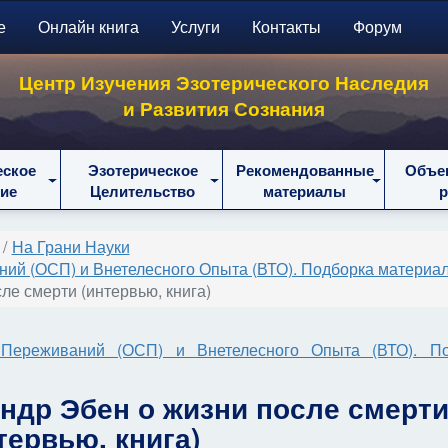
е
Онлайн книга
Услуги
Контакты
Форум
Центр Изучения Эзотерического Наследия
и Развития Сознания
еское
Эзотерическое
Рекомендованные
Объе
ие
Целительство
материалы
На Грани Науки
й (ОСП) и Внетелесного Опыта (ВТО). Подборка материал
ле смерти (интервью, книга)
Переживаний (ОСП) и Внетелесного Опыта (ВТО). По
ндр Эбен о жизни после смерт
тервью, книга)