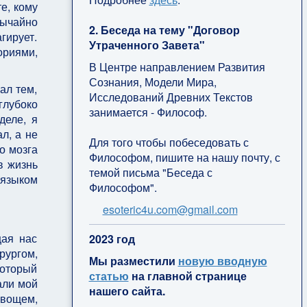
е, кому
вычайно
2. Беседа на тему "Договор
гирует.
Утраченного Завета"
ориями,
В Центре направлением Развития
Сознания, Модели Мира,
ал тем,
Исследований Древних Текстов
глубоко
занимается - Философ.
деле, я
л, а не
Для того чтобы побеседовать с
о мозга
Философом, пишите на нашу почту, с
в жизнь
темой письма "Беседа с
 языком
Философом".
esoteric4u.com@gmail.com
щая нас
2
023 год
рургом,
Мы разместили
новую вводную
который
статью
на главной странице
али мой
нашего сайта.
овощем,