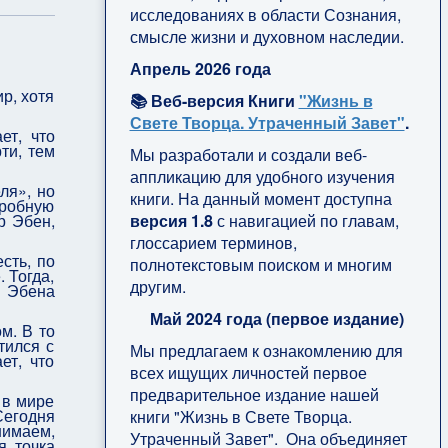
исследованиях в области Сознания,
смысле жизни и духовном наследии.
Апрель 2026 года
р, хотя
📚 Веб-версия Книги
"Жизнь в
Свете Творца. Утраченный Завет"
.
ет, что
ти, тем
Мы разработали и создали веб-
аппликацию для удобного изучения
ля», но
книги. На данный момент доступна
гробную
версия 1.8
с навигацией по главам,
р Эбен,
глоссарием терминов,
сть, по
полнотекстовым поиском и многим
 Тогда,
другим.
а Эбена
Май 2024 года (первое издание)
м. В то
тился с
Мы предлагаем к ознакомлению для
ет, что
всех ищущих личностей первое
предварительное издание нашей
 в мире
Сегодня
книги "Жизнь в Свете Творца.
нимаем,
Утраченный Завет". Она объединяет
я точка