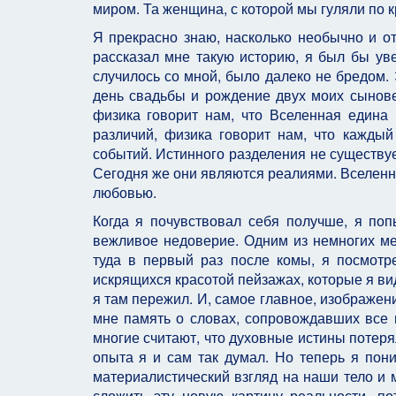
миром. Та женщина, с которой мы гуляли по 
Я прекрасно знаю, насколько необычно и от
рассказал мне такую историю, я был бы уве
случилось со мной, было далеко не бредом.
день свадьбы и рождение двух моих сыновей
физика говорит нам, что Вселенная едина 
различий, физика говорит нам, что каждый
событий. Истинного разделения не существует
Сегодня же они являются реалиями. Вселенна
любовью.
Когда я почувствовал себя получше, я поп
вежливое недоверие. Одним из немногих мес
туда в первый раз после комы, я посмотр
искрящихся красотой пейзажах, которые я ви
я там пережил. И, самое главное, изображен
мне память о словах, сопровождавших все 
многие считают, что духовные истины потерял
опыта я и сам так думал. Но теперь я пон
материалистический взгляд на наши тело и м
сложить эту новую картину реальности, по