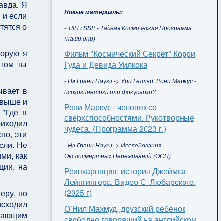
авда. Я
Новые материалы:
 и если
тятся о
- ТКП / SSP - Тайная Космическая Программа
(наши дни)
торую я
Фильм "Космический Секрет" Корри
отом ты
Гуда и Девида Уилкока
- На Грани Науки -> Ури Геллер, Рони Маркус -
ывает в
психокинетики или фокусники?
 выше и
Рони Маркус - человек со
 "Где я
сверхспособностями. Рукотворные
риходил
чудеса. (Программа 2023 г.)
но, эти
сли. Не
- На Грани Науки -> Исследования
ми, как
Околосмертных Переживаний (ОСП)
ции, на
Реинкарнация: история Джеймса
Лейнгингера. Видео С. Любарского.
(2025 г)
еру, но
исходил
О’Нил Махмуд, друзский ребенок
ужающим
свободно говорящий на английском,