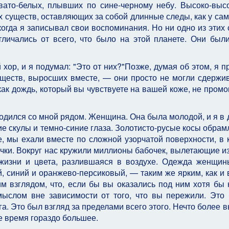
вато-белых, плывших по сине-черному небу. Высоко-выс
 существ, оставляющих за собой длинные следы, как у сам
огда я записывал свои воспоминания. Но ни одно из этих 
тличались от всего, что было на этой планете. Они был
хор, и я подумал: "Это от них?"Позже, думая об этом, я п
существ, выросших вместе, — они просто не могли сдержив
ак дождь, который вы чувствуете на вашей коже, не промо
одился со мной рядом. Женщина. Она была молодой, и я в 
ие скулы и темно-синие глаза. Золотисто-русые косы обрам
е, мы ехали вместе по сложной узорчатой поверхности, в 
чки. Вокруг нас кружили миллионы бабочек, вылетающие из
жизни и цвета, разлившаяся в воздухе. Одежда женщи
ой, синий и оранжево-персиковый, — таким же ярким, как и 
м взглядом, что, если бы вы оказались под ним хотя бы 
мыслом вне зависимости от того, что вы пережили. Это
га. Это был взгляд за пределами всего этого. Нечто более в
е время гораздо большее.