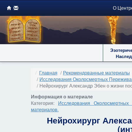
О Центр
Эзотерич
Наслед
Главная
Рекомендованные материалы
Исследования Околосмертных Переживани
Нейрохирург Александр Эбен о жизни пос
Информация о материале
Категория:
Исследования Околосмертных 
материалов.
Нейрохирург Алекса
(ин