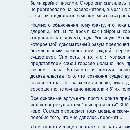
были крайне низкими. Скоро они снизились п
не реагировало на раздражители, а мозг не 
стоит ли продолжать лечение, мои глаза расп
Научного объяснения тому факту, что пока 
здоровы, нет. В то время как нейроны ко
отправилось в другую, куда большую, Всел
которое мой докоматозный разум предпочел 
бесчисленным количеством людей, переж
существует. Оно есть, и то, что я увидел
представляем собой гораздо больше, чем пр
скорее, глава большого и весьма пози
доказательства того, что сознание существ
человечества. Но, насколько я знаю, никто д
совершенно не функционировала и б) их тел
Все основные аргументы против опыта преб
являются результатом "неисправности" КГМ
коре. Согласно современному медицинскому 
подобие того, что мне довелось пережить.
Я несколько месяцев пытался осознать и сми