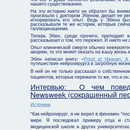
нашего существования.
На эту историю никто не обратил бы вниман
произошло с доктором Эбеном, делает ее ре
игнорировать его опыт. Ведь у Эбена бы
рассказывали те же истории, которые сейча
галлюцинациями.
Теперь Эбен, среди прочего, преподает 
рассказывает о том, что пережил. И никто н
Опыт клинической смерти обычно невероятн
аварию, то это может оказать на вашу жизнь
Эбен написал книгу: «
Proof of Heaven: A 
путешествие нейрохирурга в загробную жизн
В ней он не только рассказал о собственно
пациентов, которые пережили то же, что и он
Интервью: О чем повед
Newsweek (сокращенный пер
Источник
"Как нейрохирург, я не верил в феномен "по
мире. Я последовал примеру отца и ста
медицинской школе и других университетах.