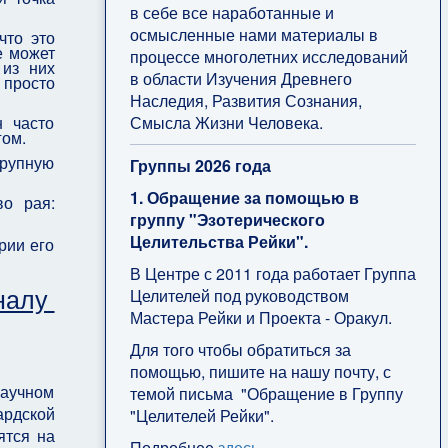
в себе все наработанные и
осмысленные нами материалы в
что это
е может
процессе многолетних исследований
 из них
в области Изучения Древнего
 просто
Наследия, Развития Сознания,
Смысла Жизни Человека.
н часто
гом.
крупную
Группы 2026 года
1. Обращение за помощью в
во рая:
группу "Эзотерического
Целительства Рейки".
рии его
В Центре с 2011 года работает Группа
налу
Целителей под руководством
Мастера Рейки и Проекта - Оракул.
Для того чтобы обратиться за
помощью, пишите на нашу почту, с
научном
темой письма "Обращение в Группу
рдской
"Целителей Рейки".
ятся на
Подробнее
здесь
.