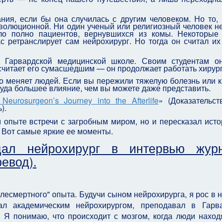
ия, если бы она случилась с другим человеком. Но то, 
волюционной. Ни один ученый или религиозный человек н
ло полно пациентов, вернувшихся из комы. Некоторые
с ретранслирует сам нейрохирург. Но тогда он считал их
в Гарвардской медицинской школе. Своим студентам о
е считает его сумасшедшим — он продолжает работать хирур
о меняет людей. Если вы пережили тяжелую болезнь или 
 куда большее влияние, чем вы можете даже представить.
Neurosurgeon’s Journey into the Afterlife
» (Доказательст
ь).
м опыте встречи с загробным миром, но и пересказал исто
. Вот самые яркие ее моменты.
ал нейрохирург в интервью жур
евод).
слесмертного" опыта. Будучи сыном нейрохирурга, я рос в 
л академическим нейрохирургом, преподавал в Гарва
 Я понимаю, что происходит с мозгом, когда люди наход