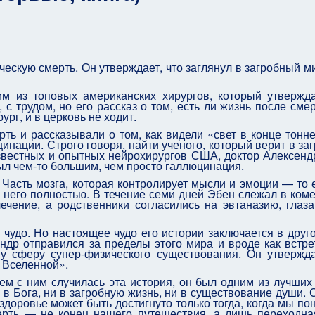
скую смерть. Он утверждает, что заглянул в загробный ми
м из топовых американских хирургов, который утвержда
 с трудом, но его рассказ о том, есть ли жизнь после смер
ург, и в церковь не ходит.
ь и рассказывали о том, как видели «свет в конце тонне
цинации. Строго говоря, найти ученого, который верит в за
 известных и опытных нейрохирургов США, доктор Алексенд
 был чем-то большим, чем просто галлюцинация.
 Часть мозга, которая контролирует мысли и эмоции — то е
 него полностью. В течение семи дней Эбен слежал в коме.
ечение, а родственники согласились на эвтаназию, глаз
удо. Но настоящее чудо его истории заключается в друго
андр отправился за пределы этого мира и вроде как встре
у сферу супер-физического существования. Он утвержда
й Вселенной».
м с ним случилась эта история, он был одним из лучших
 в Бога, ни в загробную жизнь, ни в существование души. 
здоровье может быть достигнуто только тогда, когда мы по
ерть — не конец нашего путешествия, а лишь переходна