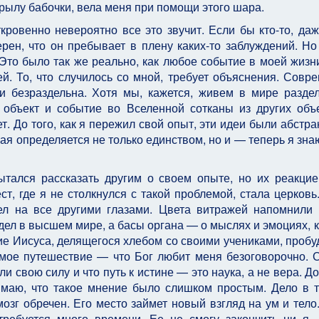
крылу бабочки, вела меня при помощи этого шара.
кровенно невероятно все это звучит. Если бы кто-то, даж
рен, что он пребывает в плену каких-то заблуждений. Но 
 Это было так же реально, как любое событие в моей жизн
. То, что случилось со мной, требует объяснения. Совр
и безраздельна. Хотя мы, кажется, живем в мире разде
 объект и событие во Вселенной сотканы из других объ
. До того, как я пережил свой опыт, эти идеи были абстра
я определяется не только единством, но и — теперь я зна
ытался рассказать другим о своем опыте, но их реакци
т, где я не столкнулся с такой проблемой, стала церковь
ел на все другими глазами. Цвета витражей напомнили
дел в высшем мире, а басы органа — о мыслях и эмоциях, 
ие Иисуса, делящегося хлебом со своими учениками, пробу
мое путешествие — что Бог любит меня безоговорочно. 
и свою силу и что путь к истине — это наука, а не вера. До
имаю, что такое мнение было слишком простым. Дело в т
озг обречен. Его место займет новый взгляд на ум и тело
требуется много времени. Ее не смогу закончить ни я,