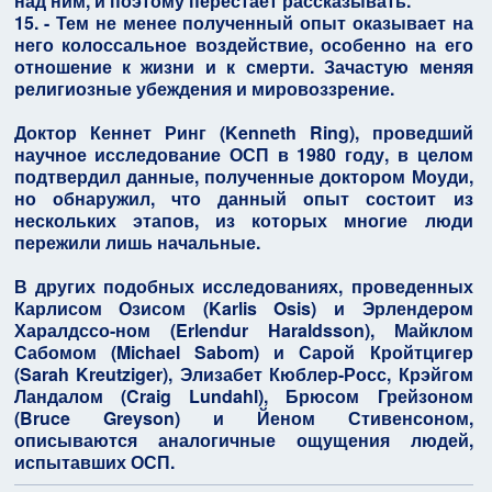
над ним, и поэтому перестает рассказывать.
15. - Тем не менее полученный опыт оказывает на
него колоссальное воздействие, особенно на его
отношение к жизни и к смерти. Зачастую меняя
религиозные убеждения и мировоззрение.
Доктор Кеннет Ринг (Kenneth Ring), проведший
научное исследование ОСП в 1980 году, в целом
подтвердил данные, полученные доктором Моуди,
но обнаружил, что данный опыт состоит из
нескольких этапов, из которых многие люди
пережили лишь начальные.
В других подобных исследованиях, проведенных
Карлисом Озисом (Karlis Osis) и Эрлендером
Харалдссо-ном (Erlendur Haraldsson), Майклом
Сабомом (Michael Sabom) и Сарой Кройтцигер
(Sarah Kreutziger), Элизабет Кюблер-Росс, Крэйгом
Ландалом (Craig Lundahl), Брюсом Грейзоном
(Bruce Greyson) и Йеном Стивенсоном,
описываются аналогичные ощущения людей,
испытавших ОСП.