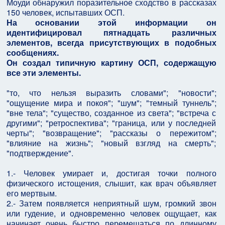
Моуди обнаружил поразительное сходство в рассказах
150 человек, испытавших ОСП.
На основании этой информации он
идентифицировал пятнадцать различных
элементов, всегда присутствующих в подобных
сообщениях.
Он создал типичную картину ОСП, содержащую
все эти элементы.
"то, что нельзя выразить словами"; "новости";
"ощущение мира и покоя"; "шум"; "темный туннель";
"вне тела"; "существо, созданное из света"; "встреча с
другими"; "ретроспектива"; "граница, или у последней
черты"; "возвращение"; "рассказы о пережитом";
"влияние на жизнь"; "новый взгляд на смерть";
"подтверждение".
1.- Человек умирает и, достигая точки полного
физического истощения, слышит, как врач объявляет
его мертвым.
2.- Затем появляется неприятный шум, громкий звон
или гудение, и одновременно человек ощущает, как
начинает очень быстро перемещаться по длинному