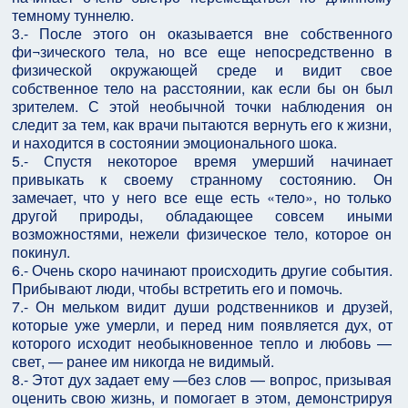
темному туннелю.
3.- После этого он оказывается вне собственного
фи¬зического тела, но все еще непосредственно в
физической окружающей среде и видит свое
собственное тело на расстоянии, как если бы он был
зрителем. С этой необычной точки наблюдения он
следит за тем, как врачи пытаются вернуть его к жизни,
и находится в состоянии эмоционального шока.
5.- Спустя некоторое время умерший начинает
привыкать к своему странному состоянию. Он
замечает, что у него все еще есть «тело», но только
другой природы, обладающее совсем иными
возможностями, нежели физическое тело, которое он
покинул.
6.- Очень скоро начинают происходить другие события.
Прибывают люди, чтобы встретить его и помочь.
7.- Он мельком видит души родственников и друзей,
которые уже умерли, и перед ним появляется дух, от
которого исходит необыкновенное тепло и любовь —
свет, — ранее им никогда не видимый.
8.- Этот дух задает ему —без слов — вопрос, призывая
оценить свою жизнь, и помогает в этом, демонстрируя