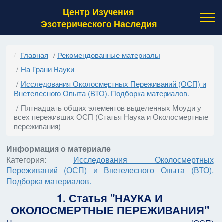
Центр Изучения
Эзотерического Наследия
Главная
Рекомендованные материалы
На Грани Науки
Исследования Околосмертных Переживаний (ОСП) и
Внетелесного Опыта (ВТО). Подборка материалов.
Пятнадцать общих элементов выделенных Моуди у
всех переживших ОСП (Статья Наука и Околосмертные
переживания)
Информация о материале
Категория:
Исследования Околосмертных
Переживаний (ОСП) и Внетелесного Опыта (ВТО).
Подборка материалов.
1. Статья "НАУКА И
ОКОЛОСМЕРТНЫЕ ПЕРЕЖИВАНИЯ"