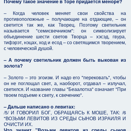
Почему такое значение в Торе придается меноре?
– Когда человек меняет свои свойства на
противоположные – получающие на отдающие, – он
светится так же, как Творец. Поэтому светильник
называется "семисвечником": он символизирует
объединение шести светов Творца – хэсэд, гвура,
тифэрэт, нэцах, ход и есод – со светящимся творением,
с человеческой душой.
– А почему светильник должен быть выкован из
золота?
– Золото – это эгоизм. И надо его "перековать", чтобы
он не поглощал свет, а, наоборот, отдавал – излучал,
светился. И название главы "Беаалотха" означает "При
твоем подъеме к свету, к свечению".
– Дальше написано о левитах:
/5/ И ГОВОРИЛ БОГ, ОБРАЩАЯСЬ К МОШЕ, ТАК: /6
"ВОЗЬМИ ЛЕВИТОВ ИЗ СРЕДЫ СЫНОВ ИЗРАИЛЯ И
ОЧИСТИ ИХ.
Что значит "Возьми левитов из среды сынов