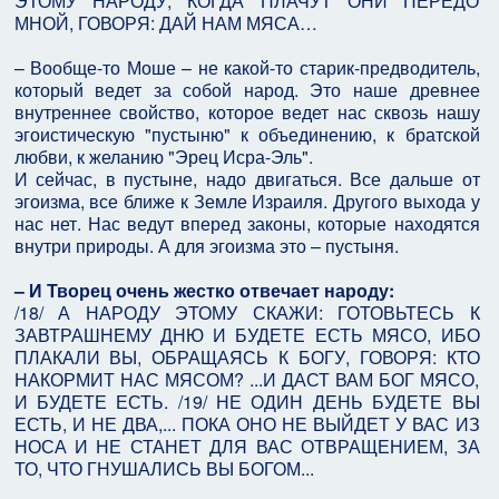
ЭТОМУ НАРОДУ, КОГДА ПЛАЧУТ ОНИ ПЕРЕДО
МНОЙ, ГОВОРЯ: ДАЙ НАМ МЯСА…
– Вообще-то Моше – не какой-то старик-предводитель,
который ведет за собой народ. Это наше древнее
внутреннее свойство, которое ведет нас сквозь нашу
эгоистическую "пустыню" к объединению, к братской
любви, к желанию "Эрец Исра-Эль".
И сейчас, в пустыне, надо двигаться. Все дальше от
эгоизма, все ближе к Земле Израиля. Другого выхода у
нас нет. Нас ведут вперед законы, которые находятся
внутри природы. А для эгоизма это – пустыня.
– И Творец очень жестко отвечает народу:
/18/ А НАРОДУ ЭТОМУ СКАЖИ: ГОТОВЬТЕСЬ К
ЗАВТРАШНЕМУ ДНЮ И БУДЕТЕ ЕСТЬ МЯСО, ИБО
ПЛАКАЛИ ВЫ, ОБРАЩАЯСЬ К БОГУ, ГОВОРЯ: КТО
НАКОРМИТ НАС МЯСОМ? ...И ДАСТ ВАМ БОГ МЯСО,
И БУДЕТЕ ЕСТЬ. /19/ НЕ ОДИН ДЕНЬ БУДЕТЕ ВЫ
ЕСТЬ, И НЕ ДВА,... ПОКА ОНО НЕ ВЫЙДЕТ У ВАС ИЗ
НОСА И НЕ СТАНЕТ ДЛЯ ВАС ОТВРАЩЕНИЕМ, ЗА
ТО, ЧТО ГНУШАЛИСЬ ВЫ БОГОМ...