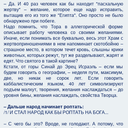
– Да. И 40 раз человек как бы находит "пасхальную
жертву" – желание, которое еще надо исправить,
вытащив его из того же "Египта". Оно просто не было
обнаружено при побеге.
Надо помнить, что Тора в аллегорической форме
описывает работу человека со своими желаниями.
Иначе, если понимать все буквально, весь этот Храм с
жертвоприношениями в нем напоминает скотобойню –
страшное место, в котором течет кровь, слышны крики
животных, которых режут, тут же разделывают, жарят и
едят. Что святого в такой картине?
Кстати, от горы Синай до Эрец Исраэль – если мы
будем говорить о географии, – неделя пути, максимум,
две, но никак не сорок лет. Если говорить
каббалистическим языком, 40 лет символизируют
подъем малхут, творения, желания наслаждаться – до
уровня бины, желания наслаждать, свойства Творца.
– Дальше народ начинает роптать:
/1/ И СТАЛ НАРОД КАК БЫ РОПТАТЬ НА БОГА...
– С чего бы это? Вроде, не голодают. А потому, что