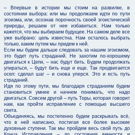
– Впервые в истории мы стоим на развилке, в
состоянии выбора: или мы продолжаем идти по пути
эгоизма, или, осознав порочность своей эгоистической
природы, решаем от нее избавиться. Нам только
кажется, что мы выбираем будущее. На самом деле все
уже выбрано: цель известна. Нам осталось выбрать
только, каким путем мы придем к ней.
Если мы будем дальше следовать за нашим эгоизмом,
это будет путь страданий. Не захотим по-хорошему
двигаться к Цели, – нас будут бить. Будем продолжать
упираться, – будут бить еще и еще. Так продвигается
осел: сделал шаг – и снова уперся. Это и есть путь
страданий.
Идя по этому пути, мы благодаря страданиям будем
становиться умнее и начнем понимать, что надо
двигаться. Совсем другой – путь Торы, которая говорит
нам, как пройти исправление с помощью высшего
света.
Объединяясь, мы постепенно будем раскрывать всё,
что в ней написано, постигая все более высокие
духовные ступени. Так мы пройдем весь свой путь до
Конца Исправления – до состояния вечности и