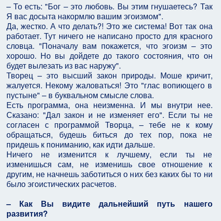
– То есть: "Бог – это любовь. Вы этим гнушаетесь? Так
Я вас досыта накормлю вашим эгоизмом".
Да, жестко. А что делать?! Это же система! Вот так она
работает. Тут ничего не написано просто для красного
словца. "Поначалу вам покажется, что эгоизм – это
хорошо. Но вы дойдете до такого состояния, что он
будет вылезать из вас наружу".
Творец – это высший закон природы. Моше кричит,
жалуется. Некому жаловаться! Это "глас вопиющего в
пустыне" – в буквальном смысле слова.
Есть программа, она неизменна. И мы внутри нее.
Сказано: "Дал закон и не изменяет его". Если ты не
согласен с программой Творца, – тебе не к кому
обращаться, будешь биться до тех пор, пока не
придешь к пониманию, как идти дальше.
Ничего не изменится к лучшему, если ты не
изменишься сам, не изменишь свое отношение к
другим, не начнешь заботиться о них без каких бы то ни
было эгоистических расчетов.
– Как Вы видите дальнейший путь нашего
развития?