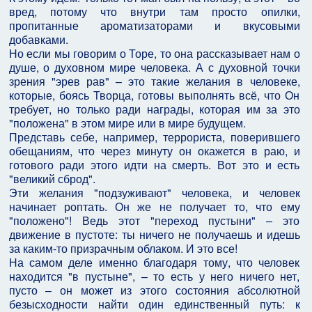
вред, потому что внутри там просто опилки,
пропитанные ароматизаторами и вкусовыми
добавками.
Но если мы говорим о Торе, то она рассказывает нам о
душе, о духовном мире человека. А с духовной точки
зрения "эрев рав" – это такие желания в человеке,
которые, боясь Творца, готовы выполнять всё, что Он
требует, но только ради награды, которая им за это
"положена" в этом мире или в мире будущем.
Представь себе, например, террориста, поверившего
обещаниям, что через минуту он окажется в раю, и
готового ради этого идти на смерть. Вот это и есть
"великий сброд".
Эти желания "подзуживают" человека, и человек
начинает роптать. Он же не получает то, что ему
"положено"! Ведь этот "переход пустыни" – это
движение в пустоте: ты ничего не получаешь и идешь
за каким-то призрачным облаком. И это все!
На самом деле именно благодаря тому, что человек
находится "в пустыне", – то есть у него ничего нет,
пусто – он может из этого состояния абсолютной
безысходности найти один единственный путь: к