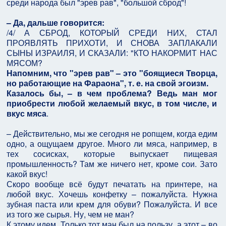
среди народа был "эрев рав", "большой сброд"!
– Да, дальше говорится:
/4/ А СБРОД, КОТОРЫЙ СРЕДИ НИХ, СТАЛ
ПРОЯВЛЯТЬ ПРИХОТИ, И СНОВА ЗАПЛАКАЛИ
СЫНЫ ИЗРАИЛЯ, И СКАЗАЛИ: "КТО НАКОРМИТ НАС
МЯСОМ?
Напомним, что "эрев рав" – это "боящиеся Творца,
но работающие на Фараона", т. е. на свой эгоизм.
Казалось бы, – в чем проблема? Ведь ман мог
приобрести любой желаемый вкус, в том числе, и
вкус мяса
.
– Действительно, мы же сегодня не ропщем, когда едим
одно, а ощущаем другое. Много ли мяса, например, в
тех сосисках, которые выпускает пищевая
промышленность? Там же ничего нет, кроме сои. Зато
какой вкус!
Скоро вообще всё будут печатать на принтере, на
любой вкус. Хочешь конфетку – пожалуйста. Нужна
зубная паста или крем для обуви? Пожалуйста. И все
из того же сырья. Ну, чем не ман?
К этому идем. Только тот ман был на пользу, а этот – во