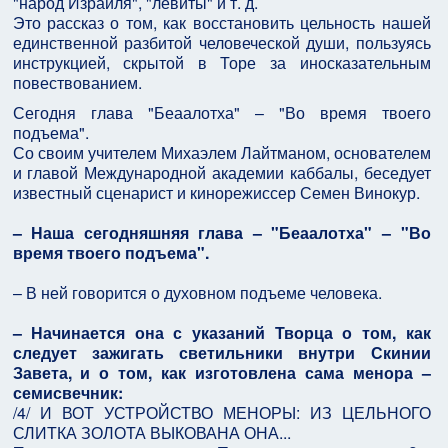
"народ Израиля", "левиты" и т. д.
Это рассказ о том, как восстановить цельность нашей
единственной разбитой человеческой души, пользуясь
инструкцией, скрытой в Торе за иносказательным
повествованием.
Сегодня глава "Беаалотха" – "Во время твоего
подъема".
Со своим учителем Михаэлем Лайтманом, основателем
и главой Международной академии каббалы, беседует
известный сценарист и кинорежиссер Семен Винокур.
– Наша сегодняшняя глава – "Беаалотха" – "Во
время твоего подъема".
– В ней говорится о духовном подъеме человека.
– Начинается она с указаний Творца о том, как
следует зажигать светильники внутри Скинии
Завета, и о том, как изготовлена сама менора –
семисвечник:
/4/ И ВОТ УСТРОЙСТВО МЕНОРЫ: ИЗ ЦЕЛЬНОГО
СЛИТКА ЗОЛОТА ВЫКОВАНА ОНА...