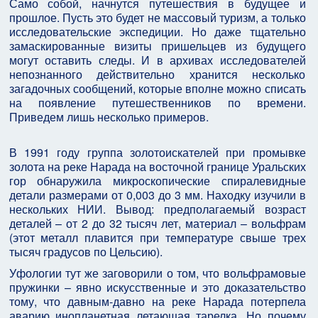
Само собой, начнутся путешествия в будущее и
прошлое. Пусть это будет не массовый туризм, а только
исследовательские экспедиции. Но даже тщательно
замаскированные визиты пришельцев из будущего
могут оставить следы. И в архивах исследователей
непознанного действительно хранится несколько
загадочных сообщений, которые вполне можно списать
на появление путешественников по времени.
Приведем лишь несколько примеров.
В 1991 году группа золотоискателей при промывке
золота на реке Нарада на восточной границе Уральских
гор обнаружила микроскопические спиралевидные
детали размерами от 0,003 до 3 мм. Находку изучили в
нескольких НИИ. Вывод: предполагаемый возраст
деталей – от 2 до 32 тысяч лет, материал – вольфрам
(этот металл плавится при температуре свыше трех
тысяч градусов по Цельсию).
Уфологии тут же заговорили о том, что вольфрамовые
пружинки – явно искусственные и это доказательство
тому, что давным-давно на реке Нарада потерпела
аварию инопланетная летающая тарелка. Но почему