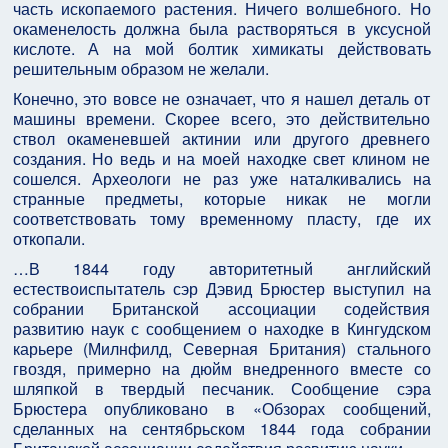
часть ископаемого растения. Ничего волшебного. Но
окаменелость должна была растворяться в уксусной
кислоте. А на мой болтик химикаты действовать
решительным образом не желали.
Конечно, это вовсе не означает, что я нашел деталь от
машины времени. Скорее всего, это действительно
ствол окаменевшей актинии или другого древнего
создания. Но ведь и на моей находке свет клином не
сошелся. Археологи не раз уже наталкивались на
странные предметы, которые никак не могли
соответствовать тому временному пласту, где их
откопали.
…В 1844 году авторитетный английский
естествоиспытатель сэр Дэвид Брюстер выступил на
собрании Британской ассоциации содействия
развитию наук с сообщением о находке в Кингудском
карьере (Милнфилд, Северная Британия) стального
гвоздя, примерно на дюйм внедренного вместе со
шляпкой в твердый песчаник. Сообщение сэра
Брюстера опубликовано в «Обзорах сообщений,
сделанных на сентябрьском 1844 года собрании