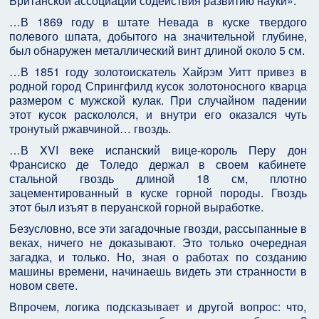
Британской ассоциации содействия развитию науки».
…В 1869 году в штате Невада в куске твердого
полевого шпата, добытого на значительной глубине,
был обнаружен металлический винт длиной около 5 см.
…В 1851 году золотоискатель Хайрэм Уитт привез в
родной город Спрингфилд кусок золотоносного кварца
размером с мужской кулак. При случайном падении
этот кусок раскололся, и внутри его оказался чуть
тронутый ржавчиной… гвоздь.
…В XVI веке испанский вице-король Перу дон
Франсиско де Толедо держал в своем кабинете
стальной гвоздь длиной 18 см, плотно
зацементированный в куске горной породы. Гвоздь
этот был изъят в перуанской горной выработке.
Безусловно, все эти загадочные гвозди, рассыпанные в
веках, ничего не доказывают. Это только очередная
загадка, и только. Но, зная о работах по созданию
машины времени, начинаешь видеть эти странности в
новом свете.
Впрочем, логика подсказывает и другой вопрос: что,