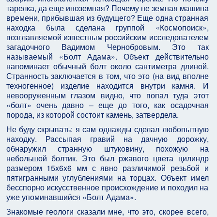
тарелка, да еще иноземная? Почему не земная машина
времени, прибывшая из будущего? Еще одна странная
находка была сделана группой «Космопоиск»,
возглавляемой известным российским исследователем
загадочного Вадимом Чернобровым. Это так
называемый «Болт Адама». Объект действительно
напоминает обычный болт около сантиметра длиной.
Странность заключается в том, что это (на вид вполне
техногенное) изделие находится внутри камня. И
невооруженным глазом видно, что попал туда этот
«болт» очень давно – еще до того, как осадочная
порода, из которой состоит камень, затвердела.
Не буду скрывать: я сам однажды сделал любопытную
находку. Рассыпая гравий на дачную дорожку,
обнаружил странную штуковину, похожую на
небольшой болтик. Это был ржавого цвета цилиндр
размером 15x6x6 мм с явно различимой резьбой и
пятигранными углублениями на торцах. Объект имел
бесспорно искусственное происхождение и походил на
уже упоминавшийся «Болт Адама».
Знакомые геологи сказали мне, что это, скорее всего,