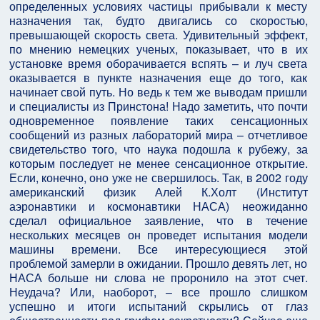
определенных условиях частицы прибывали к месту
назначения так, будто двигались со скоростью,
превышающей скорость света. Удивительный эффект,
по мнению немецких ученых, показывает, что в их
установке время оборачивается вспять – и луч света
оказывается в пункте назначения еще до того, как
начинает свой путь. Но ведь к тем же выводам пришли
и специалисты из Принстона! Надо заметить, что почти
одновременное появление таких сенсационных
сообщений из разных лабораторий мира – отчетливое
свидетельство того, что наука подошла к рубежу, за
которым последует не менее сенсационное открытие.
Если, конечно, оно уже не свершилось. Так, в 2002 году
американский физик Алей К.Холт (Институт
аэронавтики и космонавтики НАСА) неожиданно
сделал официальное заявление, что в течение
нескольких месяцев он проведет испытания модели
машины времени. Все интересующиеся этой
проблемой замерли в ожидании. Прошло девять лет, но
НАСА больше ни слова не проронило на этот счет.
Неудача? Или, наоборот, – все прошло слишком
успешно и итоги испытаний скрылись от глаз