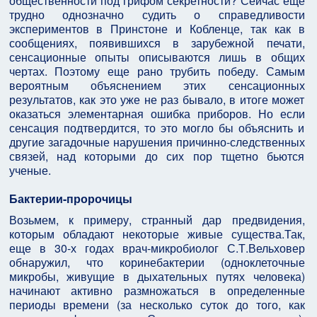
общественности под грифом секретности? Сейчас еще
трудно однозначно судить о справедливости
экспериментов в Принстоне и Кобленце, так как в
сообщениях, появившихся в зарубежной печати,
сенсационные опыты описываются лишь в общих
чертах. Поэтому еще рано трубить победу. Самым
вероятным объяснением этих сенсационных
результатов, как это уже не раз бывало, в итоге может
оказаться элементарная ошибка приборов. Но если
сенсация подтвердится, то это могло бы объяснить и
другие загадочные нарушения причинно-следственных
связей, над которыми до сих пор тщетно бьются
ученые.
Бактерии-пророчицы
Возьмем, к примеру, странный дар предвидения,
которым обладают некоторые живые существа.Так,
еще в 30-х годах врач-микробиолог С.Т.Вельховер
обнаружил, что коринебактерии (одноклеточные
микробы, живущие в дыхательных путях человека)
начинают активно размножаться в определенные
периоды времени (за несколько суток до того, как