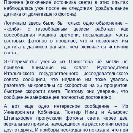
Причина (включение источника света) в этих опытах
наблюдалась уже после ее следствия (срабатывание
датчика от долетевшего фотона).
Логичным здесь было бы только одно объяснение –
«колба» с газообразным цезием работает как
своеобразная машина времени, посылающая часть
световых фотонов в прошлое, что и позволяет им
достигать датчиков раньше, чем включается источник
света.
Эксперименты ученых из Принстона не могли не
привлечь внимания их коллег. Руководители
Итальянского государственного исследовательского
совета сообщили, что недавно им тоже удалось
разогнать микроволны со скоростью на 25 процентов
быстрее скорости света. Поэтому они уверены, что
сообщение американцев полностью достоверно.
А вот еще одно интересное сообщение – Из
Университета Кобленца. Понтер Нимц и Альфонс
Штапьхофен пропускали фотоны света через две
зеркальные призмы, находящиеся на расстоянии метра
друг от друга. И приборы неожиданно показали, что при