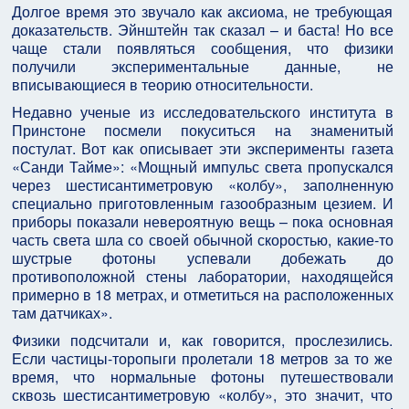
Долгое время это звучало как аксиома, не требующая
доказательств. Эйнштейн так сказал – и баста! Но все
чаще стали появляться сообщения, что физики
получили экспериментальные данные, не
вписывающиеся в теорию относительности.
Недавно ученые из исследовательского института в
Принстоне посмели покуситься на знаменитый
постулат. Вот как описывает эти эксперименты газета
«Санди Тайме»: «Мощный импульс света пропускался
через шестисантиметровую «колбу», заполненную
специально приготовленным газообразным цезием. И
приборы показали невероятную вещь – пока основная
часть света шла со своей обычной скоростью, какие-то
шустрые фотоны успевали добежать до
противоположной стены лаборатории, находящейся
примерно в 18 метрах, и отметиться на расположенных
там датчиках».
Физики подсчитали и, как говорится, прослезились.
Если частицы-торопыги пролетали 18 метров за то же
время, что нормальные фотоны путешествовали
сквозь шестисантиметровую «колбу», это значит, что