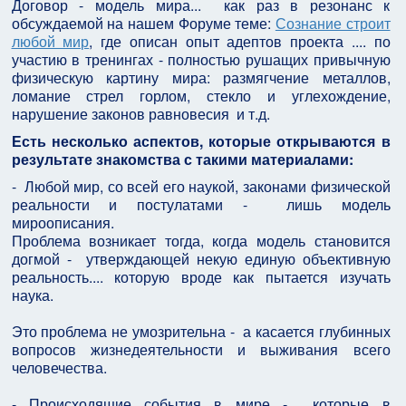
Договор - модель мира... как раз в резонанс к
обсуждаемой на нашем Форуме теме:
Сознание строит
любой мир
, где описан опыт адептов проекта .... по
участию в тренингах - полностью рушащих привычную
физическую картину мира: размягчение металлов,
ломание стрел горлом, стекло и углехождение,
нарушение законов равновесия и т.д.
Есть несколько аспектов, которые открываются в
результате знакомства с такими материалами:
- Любой мир, со всей его наукой, законами физической
реальности и постулатами - лишь модель
мироописания.
Проблема возникает тогда, когда модель становится
догмой - утверждающей некую единую объективную
реальность.... которую вроде как пытается изучать
наука.
Это проблема не умозрительна - а касается глубинных
вопросов жизнедеятельности и выживания всего
человечества.
- Происходящие события в мире - которые в