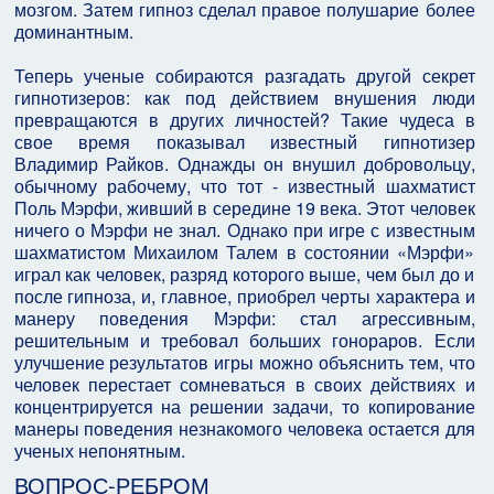
мозгом. Затем гипноз сделал правое полушарие более
доминантным.
Теперь ученые собираются разгадать другой секрет
гипнотизеров: как под действием внушения люди
превращаются в других личностей? Такие чудеса в
свое время показывал известный гипнотизер
Владимир Райков. Однажды он внушил добровольцу,
обычному рабочему, что тот - известный шахматист
Поль Мэрфи, живший в середине 19 века. Этот человек
ничего о Мэрфи не знал. Однако при игре с известным
шахматистом Михаилом Талем в состоянии «Мэрфи»
играл как человек, разряд которого выше, чем был до и
после гипноза, и, главное, приобрел черты характера и
манеру поведения Мэрфи: стал агрессивным,
решительным и требовал больших гонораров. Если
улучшение результатов игры можно объяснить тем, что
человек перестает сомневаться в своих действиях и
концентрируется на решении задачи, то копирование
манеры поведения незнакомого человека остается для
ученых непонятным.
ВОПРОС-РЕБРОМ