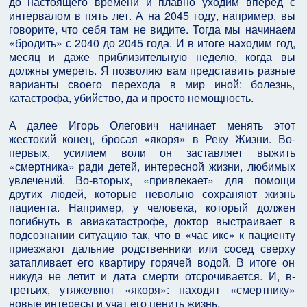
до настоящего времени и плавно уходим вперед с
интервалом в пять лет. А на 2045 году, например, вы
говорите, что себя там не видите. Тогда мы начинаем
«бродить» с 2040 до 2045 года. И в итоге находим год,
месяц и даже приблизительную неделю, когда вы
должны умереть. Я позволяю вам представить разные
варианты своего перехода в мир иной: болезнь,
катастрофа, убийство, да и просто немощность.
А далее Игорь Олегович начинает менять этот
жестокий конец, бросая «якоря» в Реку Жизни. Во-
первых, усилием воли он заставляет выжить
«смертника» ради детей, интересной жизни, любимых
увлечений. Во-вторых, «привлекает» для помощи
других людей, которые невольно сохраняют жизнь
пациента. Например, у человека, который должен
погибнуть в авиакатастрофе, доктор выстраивает в
подсознании ситуацию так, что в «час икс» к пациенту
приезжают дальние родственники или сосед сверху
затапливает его квартиру горячей водой. В итоге он
никуда не летит и дата смерти отсрочивается. И, в-
третьих, утяжеляют «якоря»: находят «смертнику»
новые интересы и учат его ценить жизнь.