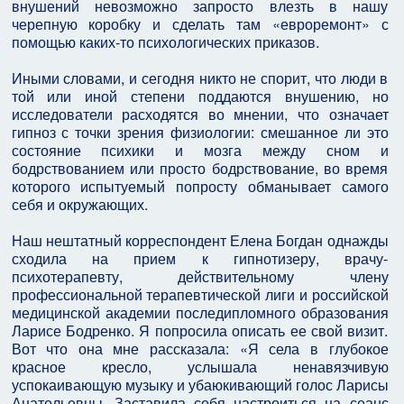
внушений невозможно запросто влезть в нашу
черепную коробку и сделать там «евроремонт» с
помощью каких-то психологических приказов.
Иными словами, и сегодня никто не спорит, что люди в
той или иной степени поддаются внушению, но
исследователи расходятся во мнении, что означает
гипноз с точки зрения физиологии: смешанное ли это
состояние психики и мозга между сном и
бодрствованием или просто бодрствование, во время
которого испытуемый попросту обманывает самого
себя и окружающих.
Наш нештатный корреспондент Елена Богдан однажды
сходила на прием к гипнотизеру, врачу-
психотерапевту, действительному члену
профессиональной терапевтической лиги и российской
медицинской академии последипломного образования
Ларисе Бодренко. Я попросила описать ее свой визит.
Вот что она мне рассказала: «Я села в глубокое
красное кресло, услышала ненавязчивую
успокаивающую музыку и убаюкивающий голос Ларисы
Анатольевны. Заставила себя настроиться на сеанс