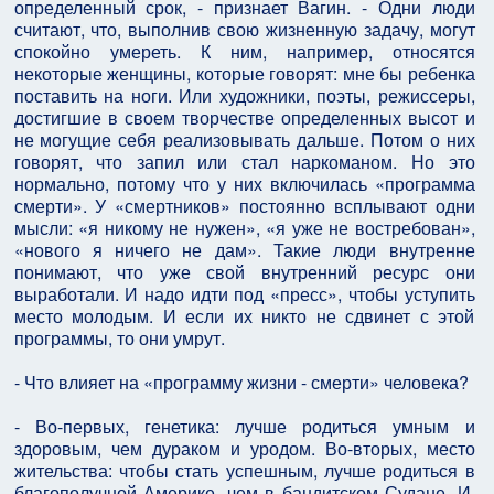
определенный срок, - признает Вагин. - Одни люди
считают, что, выполнив свою жизненную задачу, могут
спокойно умереть. К ним, например, относятся
некоторые женщины, которые говорят: мне бы ребенка
поставить на ноги. Или художники, поэты, режиссеры,
достигшие в своем творчестве определенных высот и
не могущие себя реализовывать дальше. Потом о них
говорят, что запил или стал наркоманом. Но это
нормально, потому что у них включилась «программа
смерти». У «смертников» постоянно всплывают одни
мысли: «я никому не нужен», «я уже не востребован»,
«нового я ничего не дам». Такие люди внутренне
понимают, что уже свой внутренний ресурс они
выработали. И надо идти под «пресс», чтобы уступить
место молодым. И если их никто не сдвинет с этой
программы, то они умрут.
- Что влияет на «программу жизни - смерти» человека?
- Во-первых, генетика: лучше родиться умным и
здоровым, чем дураком и уродом. Во-вторых, место
жительства: чтобы стать успешным, лучше родиться в
благополучной Америке, чем в бандитском Судане. И,