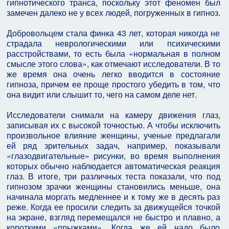
гипнотического транса, поскольку этот феномен был
замечен далеко не у всех людей, погруженных в гипноз.
Добровольцем стала финка 43 лет, которая никогда не
страдала неврологическими или психическими
расстройствами, то есть была «нормальная в полном
смысле этого слова», как отмечают исследователи. В то
же время она очень легко вводится в состояние
гипноза, причем ее проще простого убедить в том, что
она видит или слышит то, чего на самом деле нет.
Исследователи снимали на камеру движения глаз,
записывая их с высокой точностью. А чтобы исключить
произвольное влияние женщины, ученые предлагали
ей ряд зрительных задач, например, показывали
«глазодвигательные» рисунки, во время выполнения
которых обычно наблюдается автоматическая реакция
глаз. В итоге, три различных теста показали, что под
гипнозом зрачки женщины становились меньше, она
начинала моргать медленнее и к тому же в десять раз
реже. Когда ее просили следить за движущейся точкой
на экране, взгляд перемещался не быстро и плавно, а
короткими «прыжками». Когда же ей надо было