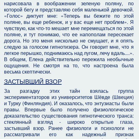
нарисовала в воображении зеленую поляну, по
которой бегу и представляю себя маленькой девочкой.
«Голос» диктует мне: «Теперь вы бежите по этой
поляне, вы еще ребенок, и у вас еще нет проблем». Я
чувствую, как что-то мешает мне перемещаться по этой
поляне, и тут понимаю, что ее напополам пересекает
дорога. Но это меня нисколько не смущает, и я опять
следую за голосом гипнотизера. Он говорит мне, что я
легкое перышко, поднимаюсь над лугом, лечу вдаль....».
В общем, Елена действительно пережила необычные
ощущения. Не смотря на то, что настроена была
весьма скептически.
ЗАСТЫВШИЙ ВЗОР
За разгадку этих тайн взялась группа
экспериментаторов из университетов Шёвде (Швеция)
и Турку (Финляндия). И оказалось, что энтузиасты были
правы. Впервые было получено физиологическое
доказательство существования гипнотического транса:
стеклянный взгляд - широко открытые глаза,
застывший взор. Ранее физиологи и психологи не
рассматривали его как надежный признак