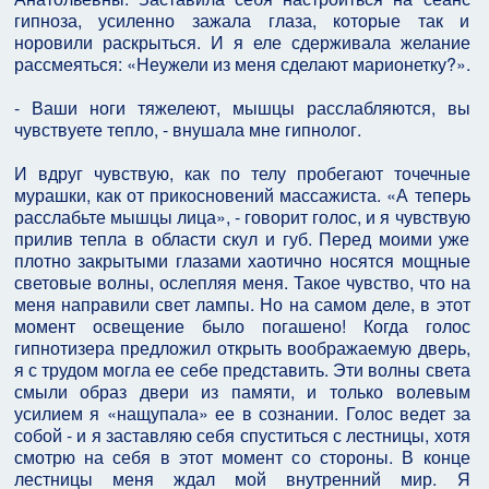
гипноза, усиленно зажала глаза, которые так и
норовили раскрыться. И я еле сдерживала желание
рассмеяться: «Неужели из меня сделают марионетку?».
- Ваши ноги тяжелеют, мышцы расслабляются, вы
чувствуете тепло, - внушала мне гипнолог.
И вдруг чувствую, как по телу пробегают точечные
мурашки, как от прикосновений массажиста. «А теперь
расслабьте мышцы лица», - говорит голос, и я чувствую
прилив тепла в области скул и губ. Перед моими уже
плотно закрытыми глазами хаотично носятся мощные
световые волны, ослепляя меня. Такое чувство, что на
меня направили свет лампы. Но на самом деле, в этот
момент освещение было погашено! Когда голос
гипнотизера предложил открыть воображаемую дверь,
я с трудом могла ее себе представить. Эти волны света
смыли образ двери из памяти, и только волевым
усилием я «нащупала» ее в сознании. Голос ведет за
собой - и я заставляю себя спуститься с лестницы, хотя
смотрю на себя в этот момент со стороны. В конце
лестницы меня ждал мой внутренний мир. Я