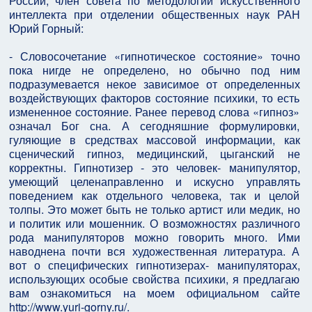
России, член совета по методологии искусственного
интеллекта при отделении общественных наук РАН
Юрий Горный:
- Словосочетание «гипнотическое состояние» точно
пока нигде не определено, но обычно под ним
подразумевается некое зависимое от определенных
воздействующих факторов состояние психики, то есть
измененное состояние. Ранее перевод слова «гипноз»
означал Бог сна. А сегодняшние формулировки,
гуляющие в средствах массовой информации, как
сценический гипноз, медицинский, цыганский не
корректны. Гипнотизер - это человек- манипулятор,
умеющий целенаправленно и искусно управлять
поведением как отдельного человека, так и целой
толпы. Это может быть не только артист или медик, но
и политик или мошенник. О возможностях различного
рода манипуляторов можно говорить много. Ими
наводнена почти вся художественная литература. А
вот о специфических гипнотизерах- манипуляторах,
использующих особые свойства психики, я предлагаю
вам ознакомиться на моем официальном сайте
http://www.yuri-gorny.ru/.