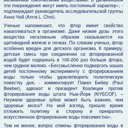
эти повреждения могут иметь постоянный характер», -
подтверждает руководитель исследовательской группы
Анна Чой (Anna L. Choi).
Ученые напоминают, что фтор имеет свойство
накапливаться в организме. Даже низкие дозы этого
вещества негативным образом сказываются на
щитовидной железе и почках. По словам ученых, фтор
особенно вреден для детского организма. К примеру,
детская смесь при соединении со фторированной
водой будет содержать в 100-200 раз больше фтора,
чем грудное молоко. «Бессмысленно подвергать наших
детей постоянному эксперименту с фторированием
воды только чтобы удовлетворить политическую
повестку дня, - комментирует Павел Бибер (Paul
Beeber), адвокат и президент Коалиции против
фторирования воды штата Нью-Йорк (NYSCOF). –
Неужели здоровье зубов может быть важнее, чем
здоровье мозга? На мой взгляд, пришло время
отложить политику в сторону и прекратить
искусственное фторирование воды повсеместно».
Тем не менее, вопрос отмены фторирования воды в