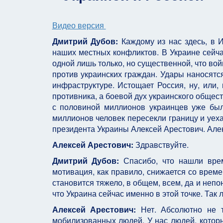
Видео версия
Дмитрий Дубов:
Каждому из нас здесь, в И
наших местных конфликтов. В Украине сейчас
одной лишь только, но существенной, что вой
против украинских граждан. Удары наносятс
инфраструктуре. Истощает Россия, ну, или,
противника, а боевой дух украинского общес
с половиной миллионов украинцев уже был
миллионов человек пересекли границу и уеха
президента Украины Алексей Арестович. Алек
Алексей Арестович:
Здравствуйте.
Дмитрий Дубов:
Спасибо, что нашли врем
мотивация, как правило, снижается со време
становится тяжело, в общем, всем, да и непо
что Украина сейчас именно в этой точке. Так 
Алексей Арестович:
Нет. Абсолютно не т
мобилизованных людей. У нас людей, которы