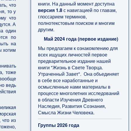
книги. На данный момент доступна
ть, что
версия 1.8
с навигацией по главам,
я, то у
глоссарием терминов,
ому что
полнотекстовым поиском и многим
утся. А
другим.
на один
ются по
Май 2024 года (первое издание)
быть на
Мы предлагаем к ознакомлению для
ы хотим
всех ищущих личностей первое
предварительное издание нашей
внивать
книги "Жизнь в Свете Творца.
а, тоже
Утраченный Завет". Она объединяет
 вообще
в себе все наработанные и
 но ведь
осмысленные нами материалы в
ействия
процессе многолетних исследований
в области Изучения Древнего
Наследия, Развития Сознания,
великая
Смысла Жизни Человека.
морская
 что из
Группы 2026 года
тожено,