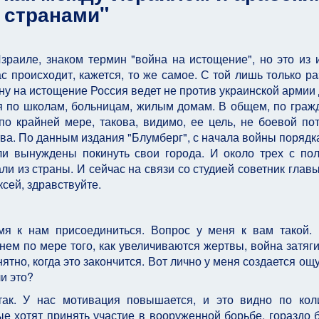
странами"
зраиле, знаком термин "война на истощение", но это из 
 происходит, кажется, то же самое. С той лишь только ра
ну на истощение Россия ведет не против украинской армии 
я по школам, больницам, жилым домам. В общем, по граж
 по крайней мере, такова, видимо, ее цель, не боевой по
тва. По данным издания "Блумберг", с начала войны порядк
и вынуждены покинуть свои города. И около трех с по
ли из страны. И сейчас на связи со студией советник глав
сей, здравствуйте.
я к нам присоединиться. Вопрос у меня к вам такой.
нем по мере того, как увеличиваются жертвы, война затяги
нятно, когда это закончится. Вот лично у меня создается ощ
ли это?
ак. У нас мотивация повышается, и это видно по кол
е хотят принять участие в вооруженной борьбе, гораздо 