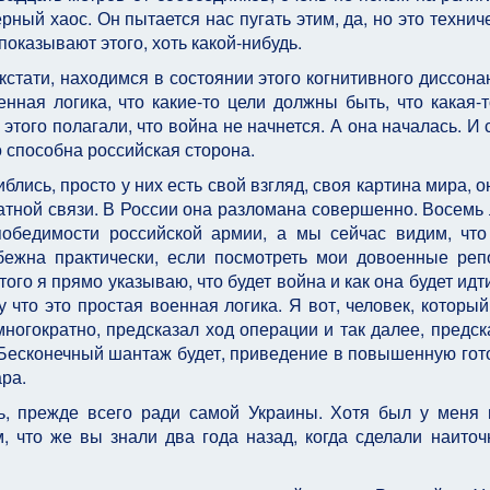
рный хаос. Он пытается нас пугать этим, да, но это техниче
показывают этого, хоть какой-нибудь.
 кстати, находимся в состоянии этого когнитивного диссона
нная логика, что какие-то цели должны быть, что какая-т
 этого полагали, что война не начнется. А она началась. И 
о способна российская сторона.
блись, просто у них есть свой взгляд, своя картина мира, о
ратной связи. В России она разломана совершенно. Восемь 
обедимости российской армии, а мы сейчас видим, что
бежна практически, если посмотреть мои довоенные реп
ого я прямо указываю, что будет война и как она будет идт
у что это простая военная логика. Я вот, человек, который
многократно, предсказал ход операции и так далее, предс
. Бесконечный шантаж будет, приведение в повышенную гот
ара.
, прежде всего ради самой Украины. Хотя был у меня 
м, что же вы знали два года назад, когда сделали наито