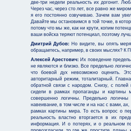
две-три недели реальность их догонит. Лю
Через час, через сто лет, все равно же миро
я его постоянно озвучиваю. Зачем вам уве
Давайте мы остановимся в той точке, в кото
потому что мы же, как ни крути, копим потен
ваши войска теряют потенциал, поэтому лучш
Дмитрий Дубов:
Но видите, вы опять меря
обращаетесь, например, в своих мыслях? К 
Алексей Арестович:
Их поведение предельн
не являются и близко. Все предельно логично
что боевой дух невозможно оценить. Это
авторитарный режим, тоталитарный. Главная
обратной связи с народом. Снизу, с полей
сидели в рамках пропаганды и картины 
совершенно логичны. Предельно логичны 
навеивание, в том числе и на нас с вами, ах
рамках картины мира. То есть вопрос о пе
реальность властно вторгается в их пред
информация. И о потерях, и о реальном п
провозгласили, то где же, простите, планы