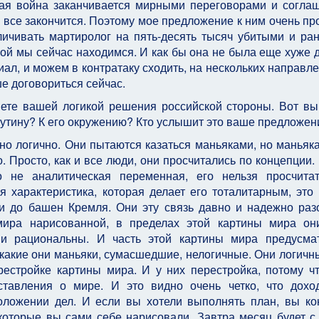
бая война заканчивается мирными переговорами и согла
м все закончится. Поэтому мое предложение к ним очень про
личивать мартиролог на пять-десять тысяч убитыми и ра
рой мы сейчас находимся. И как бы она не была еще хуже д
циал, и можем в контратаку сходить, на нескольких направле
е договориться сейчас.
ете вашей логикой решения российской стороны. Вот вы
Путину? К его окружению? Кто услышит это ваше предложен
о логично. Они пытаются казаться маньяками, но маньяк
. Просто, как и все люди, они просчитались по концепции.
 не аналитическая переменная, его нельзя просчита
 характеристика, которая делает его тоталитарным, это
 и до башен Кремля. Они эту связь давно и надежно раз
мира нарисованной, в пределах этой картины мира он
и рациональны. И часть этой картины мира предусма
, какие они маньяки, сумасшедшие, нелогичные. Они логичны
рестройке картины мира. И у них перестройка, потому ч
ставления о мире. И это видно очень четко, что дохо
оложении дел. И если вы хотели выполнять план, вы ко
, которые вы сами себе нарисовали. Завтра месяц будет с