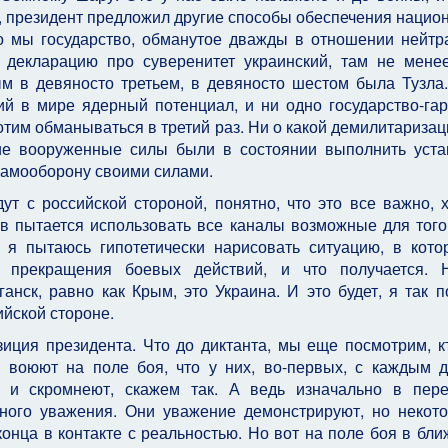
ь, президент предложил другие способы обеспечения нацио
то мы государство, обманутое дважды в отношении нейтр
 декларацию про суверенитет украинский, там не мене
м в девяносто третьем, в девяносто шестом была Тузла
й в мире ядерный потенциал, и ни одно государство-гар
отим обманываться в третий раз. Ни о какой демилитаризац
ские вооруженные силы были в состоянии выполнить уст
самооборону своими силами.
т с российской стороной, понятно, что это все важно, 
ев пытается использовать все каналы возможные для того
 я пытаюсь гипотетически нарисовать ситуацию, в кото
 прекращения боевых действий, и что получается. Н
анск, равно как Крым, это Украина. И это будет, я так п
ийской стороне.
иция президента. Что до диктанта, мы еще посмотрим, к
о воюют на поле боя, что у них, во-первых, с каждым 
 и скромнеют, скажем так. А ведь изначально в пер
много уважения. Они уважение демонстрируют, но некот
конца в контакте с реальностью. Но вот на поле боя в бл