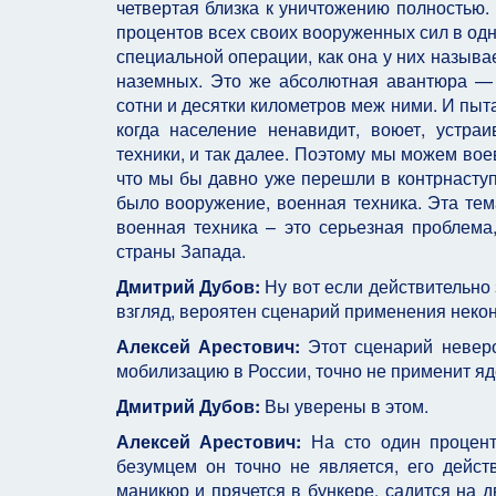
четвертая близка к уничтожению полностью.
процентов всех своих вооруженных сил в од
специальной операции, как она у них называ
наземных. Это же абсолютная авантюра — 
сотни и десятки километров меж ними. И пыт
когда население ненавидит, воюет, устра
техники, и так далее. Поэтому мы можем воев
что мы бы давно уже перешли в контрнаступ
было вооружение, военная техника. Эта тем
военная техника – это серьезная проблема
страны Запада.
Дмитрий Дубов:
Ну вот если действительно з
взгляд, вероятен сценарий применения неко
Алексей Арестович:
Этот сценарий неверо
мобилизацию в России, точно не применит я
Дмитрий Дубов:
Вы уверены в этом.
Алексей Арестович:
На сто один процент.
безумцем он точно не является, его дейст
маникюр и прячется в бункере, садится на д