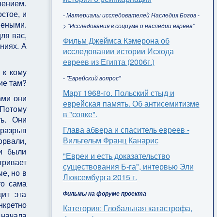
шением.
стое, и
- Материалы исследователей Наследия Богов -
неными.
> "Исследования в социуме о наследии евреев"
ля вас,
Фильм Джеймса Кэмерона об
ниях. А
исследовании истории Исхода
евреев из Египта (2006г.)
 к кому
- "Еврейский вопрос"
ие там?
Март 1968-го. Польский стыд и
ами они
еврейская память. Об антисемитизме
 Потому
в "совке".
ть. Они
Глава абвера и спаситель евреев -
 разрыв
Вильгельм Франц Канарис
орвали,
и были
"Евреи и есть доказательство
тривает
существования Б-га", интервью Эли
е, но в
Люксембурга 2015 г.
то сама
дит эта
Фильмы на форуме проекта
нкретно
Категория: Глобальная катастрофа,
 начала