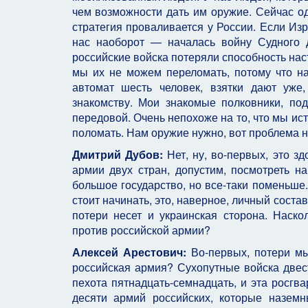
чем возможности дать им оружие. Сейчас о
стратегия проваливается у России. Если Из
нас наоборот — началась войну Судного 
российские войска потеряли способность нас
мы их не можем переломать, потому что н
автомат шесть человек, взятки дают уже
знакомству. Мои знакомые полковники, по
передовой. Очень непохоже на то, что мы и
поломать. Нам оружие нужно, вот проблема н
Дмитрий Дубов:
Нет, ну, во-первых, это з
армии двух стран, допустим, посмотреть на
большое государство, но все-таки поменьше.
стоит начинать, это, наверное, личный состав
потери несет и украинская сторона. Наск
против российской армии?
Алексей Арестович:
Во-первых, потери мы
российская армия? Сухопутные войска двест
пехота пятнадцать-семнадцать, и эта росгва
десяти армий российских, которые наземн