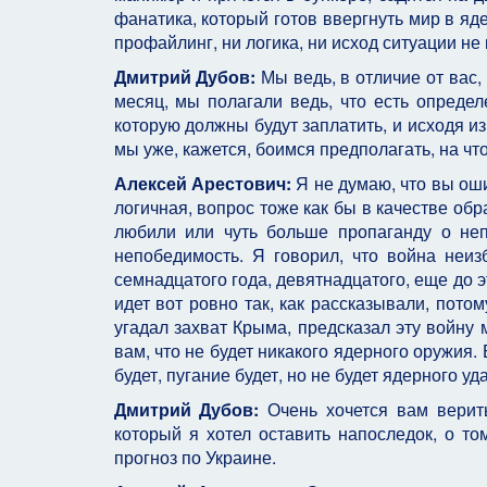
фанатика, который готов ввергнуть мир в яде
профайлинг, ни логика, ни исход ситуации не 
Дмитрий Дубов:
Мы ведь, в отличие от вас,
месяц, мы полагали ведь, что есть определе
которую должны будут заплатить, и исходя из
мы уже, кажется, боимся предполагать, на чт
Алексей Арестович:
Я не думаю, что вы оши
логичная, вопрос тоже как бы в качестве об
любили или чуть больше пропаганду о неп
непобедимость. Я говорил, что война неиз
семнадцатого года, девятнадцатого, еще до эт
идет вот ровно так, как рассказывали, потом
угадал захват Крыма, предсказал эту войну 
вам, что не будет никакого ядерного оружия
будет, пугание будет, но не будет ядерного уд
Дмитрий Дубов:
Очень хочется вам верить
который я хотел оставить напоследок, о то
прогноз по Украине.