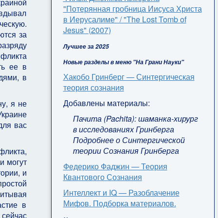
раиной
"Потерянная гробница Иисуса Христа
авдывал
в Иерусалиме" / "The Lost Tomb of
ческую.
Jesus" (2007)
ются за
разряду
Лучшее за 2025
фликта
Новые разделы в меню "На Грани Науки"
ть ее в
Хакобо Гринберг — Синтергическая
дями, в
теория сознания
Добавлены материалы:
у, я не
Украине
Пачита (Pachita): шаманка-хирург
для вас
в исследованиях Гринберга
Подробнее о Синтергической
теории Сознания Гринберга
фликта,
и могут
Федерико Фаджин — Теория
ории, и
Квантового Сознания
простой
Интеллект и IQ — Разоблачение
читывая
Мифов. Подборка материалов.
астие в
 сейчас