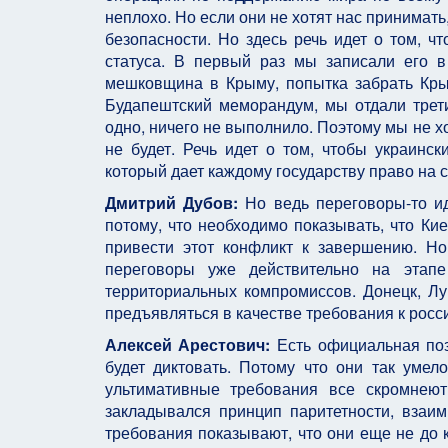
неплохо. Но если они не хотят нас принимат
безопасности. Но здесь речь идет о том, ч
статуса. В первый раз мы записали его в
мешковщина в Крыму, попытка забрать Кры
Будапештский меморандум, мы отдали трети
одно, ничего не выполнило. Поэтому мы не х
не будет. Речь идет о том, чтобы украин
который дает каждому государству право на 
Дмитрий Дубов:
Но ведь переговоры-то иду
потому, что необходимо показывать, что Ки
привести этот конфликт к завершению. Но
переговоры уже действительно на этапе
территориальных компромиссов. Донецк, Луг
предъявляться в качестве требования к росс
Алексей Арестович:
Есть официальная поз
будет диктовать. Потому что они так умел
ультимативные требования все скромнеют
закладывался принцип паритетности, взаи
требования показывают, что они еще не до 