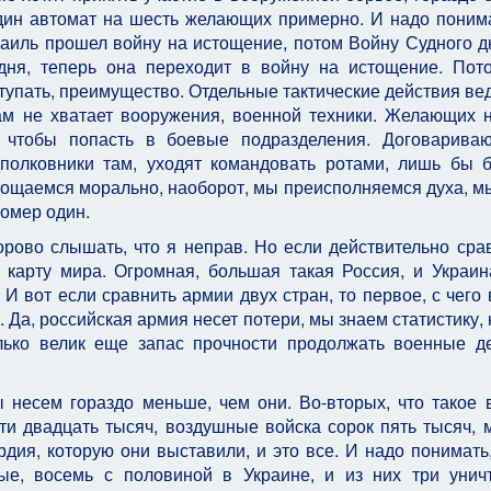
дин автомат на шесть желающих примерно. И надо понима
раиль прошел войну на истощение, потом Войну Судного дн
дня, теперь она переходит в войну на истощение. Пот
тупать, преимущество. Отдельные тактические действия вед
ам не хватает вооружения, военной техники. Желающих 
, чтобы попасть в боевые подразделения. Договарива
дполковники там, уходят командовать ротами, лишь бы 
стощаемся морально, наоборот, мы преисполняемся духа, м
омер один.
дорово слышать, что я неправ. Но если действительно сра
 карту мира. Огромная, большая такая Россия, и Украин
 И вот если сравнить армии двух стран, то первое, с чего
. Да, российская армия несет потери, мы знаем статистику,
олько велик еще запас прочности продолжать военные д
 несем гораздо меньше, чем они. Во-вторых, что такое 
и двадцать тысяч, воздушные войска сорок пять тысяч, 
рдия, которую они выставили, и это все. И надо понимать,
ые, восемь с половиной в Украине, и из них три унич