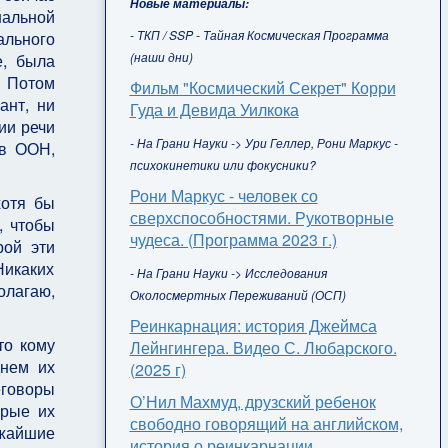
Новые материалы:
нальной
- ТКП / SSP - Тайная Космическая Программа
ального
(наши дни)
е, была
. Потом
Фильм "Космический Секрет" Корри
ант, ни
Гуда и Девида Уилкока
ии речи
- На Грани Науки -> Ури Геллер, Рони Маркус -
ав ООН,
психокинетики или фокусники?
Рони Маркус - человек со
хотя бы
сверхспособностями. Рукотворные
, чтобы
чудеса. (Программа 2023 г.)
рой эти
икаких
- На Грани Науки -> Исследования
олагаю,
Околосмертных Переживаний (ОСП)
Реинкарнация: история Джеймса
то кому
Лейнгингера. Видео С. Любарского.
днем их
(2025 г)
еговоры
О’Нил Махмуд, друзский ребенок
орые их
свободно говорящий на английском,
ижайшие
история о реинкарнации