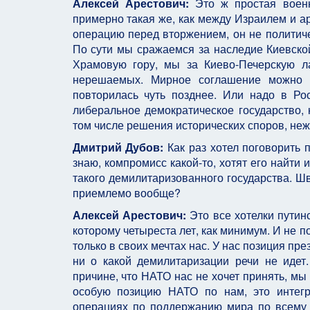
Алексей Арестович:
Это ж простая военн
примерно такая же, как между Израилем и а
операцию перед вторжением, он не политиче
По сути мы сражаемся за наследие Киевской
Храмовую гору, мы за Киево-Печерскую л
нерешаемых. Мирное соглашение можно з
повторилась чуть позднее. Или надо в Ро
либеральное демократическое государство, 
том числе решения исторических споров, неж
Дмитрий Дубов:
Как раз хотел поговорить п
знаю, компромисс какой-то, хотят его найти 
такого демилитаризованного государства. Ш
приемлемо вообще?
Алексей Арестович:
Это все хотелки путин
которому четыреста лет, как минимум. И не 
только в своих мечтах нас. У нас позиция пр
ни о какой демилитаризации речи не идет.
причине, что НАТО нас не хочет принять, мы
особую позицию НАТО по нам, это интегр
операциях по поддержанию мира по всему 