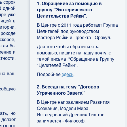
ь сорок
1. Обращение за помощью в
В одной
группу "Эзотерического
ыре уже
Целительства Рейки".
ницей в
В Центре с 2011 года работает Группа
итории,
Целителей под руководством
проходе
Мастера Рейки и Проекта - Оракул.
скорее,
если бы
Для того чтобы обратиться за
жение и
помощью, пишите на нашу почту, с
тности,
темой письма "Обращение в Группу
"Целителей Рейки".
 на ваш
Подробнее
здесь
.
2. Беседа на тему "Договор
сеобщую
Утраченного Завета"
В Центре направлением Развития
Сознания, Модели Мира,
ать, но
Исследований Древних Текстов
 делает
занимается - Философ.
иозного