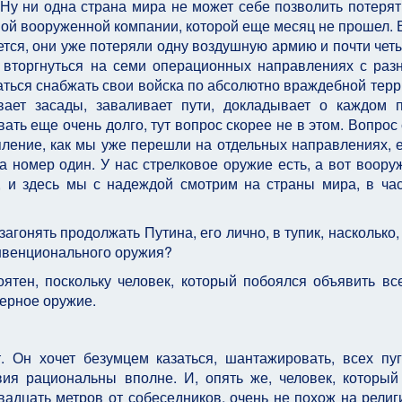
 Ну ни одна страна мира не может себе позволить потерят
ной вооруженной компании, которой еще месяц не прошел. 
ется, они уже потеряли одну воздушную армию и почти чет
вторгнуться на семи операционных направлениях с раз
аться снабжать свои войска по абсолютно враждебной терр
ивает засады, заваливает пути, докладывает о каждом 
ать еще очень долго, тут вопрос скорее не в этом. Вопрос 
ление, как мы уже перешли на отдельных направлениях, 
а номер один. У нас стрелковое оружие есть, а вот воору
, и здесь мы с надеждой смотрим на страны мира, в час
агонять продолжать Путина, его лично, в тупик, насколько,
нвенционального оружия?
ятен, поскольку человек, который побоялся объявить в
дерное оружие.
 Он хочет безумцем казаться, шантажировать, всех пуг
вия рациональны вполне. И, опять же, человек, который
вадцать метров от собеседников, очень не похож на религ