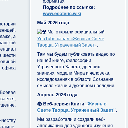
форматах.
Подробнее по ссылке:
www.esoteric.wiki
Май 2026 года
истории
зницей,
Мы открыли официальный
даже, а
YouTube‑канал «Жизнь в Свете
данской
Творца. Утраченный Завет»
.
тенциал
Там мы будем публиковать видео по
а шести
нашей книге, философии
ловиной
Утраченного Завета, древних
ы офиса
знаниях, модели Мира и человека,
исследованиях в области Сознания,
смысле жизни и духовном наследии.
 Боевая
Апрель 2026 года
вается,
📚 Веб-версия Книги
"Жизнь в
ущение,
Свете Творца. Утраченный Завет"
.
Мы разработали и создали веб-
ичеству
аппликацию для удобного изучения
больше,