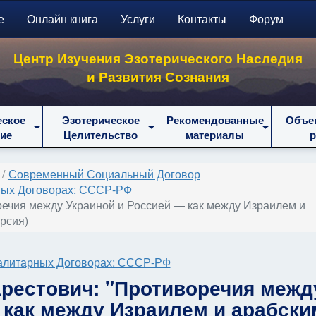
е
Онлайн книга
Услуги
Контакты
Форум
Центр Изучения Эзотерического Наследия
и Развития Сознания
еское
Эзотерическое
Рекомендованные
Объе
ие
Целительство
материалы
Современный Социальный Договор
ных Договорах: СССР-РФ
оречия между Украиной и Россией — как между Израилем и
рсия)
талитарных Договорах: СССР-РФ
 Арестович: "Противоречия межд
 как между Израилем и арабски