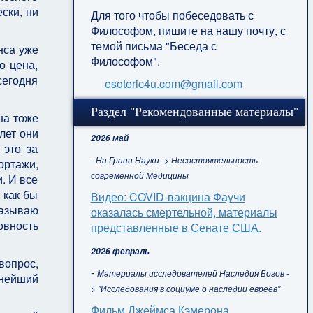
ски, ни
Для того чтобы побеседовать с
Философом, пишите на нашу почту, с
темой письма "Беседа с
нса уже
Философом".
о цена,
сегодня
esoteric4u.com@gmail.com
Раздел "Рекомендованные материалы"
на тоже
лет они
2026 май
 это за
- На Грани Науки -> Несостоятельность
ортажи,
современной Медицины
и. И все
 как бы
Видео: COVID-вакцина Фаучи
казываю
оказалась смертельной, материалы
овность
представленные в Сенате США.
2026 февраль
вопрос,
-
Материалы исследователей Наследия Богов -
чнейший
> "Исследования в социуме о наследии евреев"
Фильм Джеймса Кэмерона