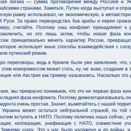
ая логика — сумма противоречий между Россией и Ук
рабскими странами. Заметьте, Путин когда выступал и опр
скую рамку использовал, не экономическую, а метаистори
 Руси. За право первородства. Как арабы и евреи сража
авру, считайте. Поэтому наш конфликт принадлежит к 
аключить, но это лишь затем, чтобы новая фаза кон
ссии принципиально менять характер России, превраща
которое использует иные способы взаимодействия с сосе
ели путинский режим.
ро переговоры, ведь в Кремле были уже заявления, что, н
и этим компромиссом может стать, ну, не знаю, создание в 
веция или Австрия как пример назывались. Насколько это 
ские, мы прекрасно понимаем, что это не первая фаза кон
последняя фаза конфликта. Поэтому демилитаризовывать он
езидента очень простая. Значит, выметайтесь с нашей террит
 Украина может остаться нейтральной страной, по той 
 хотим вступить в НАТО. Поэтому политика наша сейчас, у
ация, кооперация, унификация с НАТО, совместное уч
Земному шару. Это у нас было налажено и до войны, и