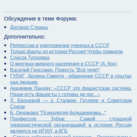
Обсуждение в теме Форума:
Договор Страны
Дополнительно:
Репрессии и уничтожение ученных в СССР
Только факты из истории России! Чтобы помнили
Список Туполева
О жертвах мирного населения в СССР (А. Кох)
Василий Гроссман. Повесть "Всё течет"
ГУЛАГ, Долина Смерти - обвинение СССР в опытах
над людьми.
Академик Ландау: «СССР это фашистская система.
Наши есть фашисты с головы до ног...»
Л. Броневой — о Сталине, Гитлере и Советском
Союзе
Б. Окуджава "Психология большевизма..."
Профессор Зубов: Самой страшной
террористической организацией в истории России
является не ИГИЛ, а КГБ
«Страна заболела манией величия». Рекомендуем к