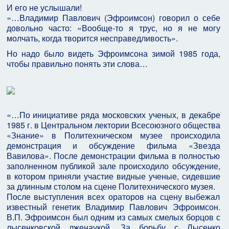
И его не услышали!
«…Владимир Павлович (Эфроимсон) говорил о себе
довольно часто: «Вообще-то я трус, но я не могу
молчать, когда творится несправедливость».
Но надо было видеть Эфроимсона зимой 1985 года,
чтобы правильно понять эти слова…
«…По инициативе ряда московских ученых, в декабре
1985 г. в Центральном лектории Всесоюзного общества
«Знание» в Политехническом музее происходила
демонстрация и обсуждение фильма «Звезда
Вавилова». После демонстрации фильма в полностью
заполненном публикой зале происходило обсуждение,
в котором приняли участие видные ученые, сидевшие
за длинным столом на сцене Политехнического музея.
После выступления всех ораторов на сцену выбежал
известный генетик Владимир Павлович Эфроимсон.
В.П. Эфроимсон был одним из самых смелых борцов с
лысенковской лженаукой. За борьбу с Лысенко