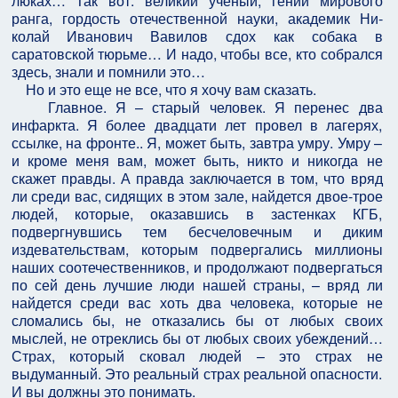
люках… Так вот: великий ученый, гений мирового
ранга, гордость отечественной науки, академик Ни­
колай Иванович Вавилов сдох как собака в
саратовской тюрьме… И надо, чтобы все, кто собрался
здесь, знали и помнили это…
Но и это еще не все, что я хочу вам сказать.
Главное. Я – старый человек. Я перенес два
инфаркта. Я более два­дцати лет провел в лагерях,
ссылке, на фронте.. Я, может быть, завтра умру. Умру –
и кроме меня вам, может быть, никто и никогда не
скажет правды. А правда заключается в том, что вряд
ли среди вас, сидящих в этом зале, най­дется двое-трое
людей, которые, оказавшись в застенках КГБ,
подвергнув­шись тем бесчеловечным и диким
издевательствам, которым подвергались миллионы
наших соотечественников, и продолжают подвергаться
по сей день лучшие люди нашей страны, – вряд ли
найдется среди вас хоть два человека, которые не
сломались бы, не отказались бы от любых своих
мыслей, не отреклись бы от любых своих убеждений…
Страх, который сковал людей – это страх не
выдуманный. Это реальный страх реальной опасности.
И вы долж­ны это понимать.