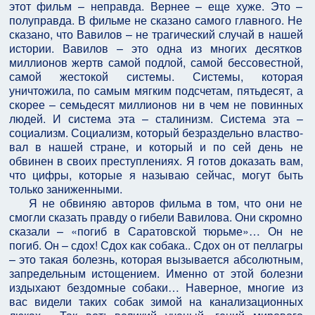
этот фильм – неправда. Вернее – еще хуже. Это –
полуправда. В филь­ме не сказано самого главного. Не
сказано, что Вавилов – не трагический случай в нашей
истории. Вавилов – это одна из многих десятков
миллионов жертв самой подлой, самой бессовестной,
самой жестокой системы. Системы, которая
уничтожила, по самым мягким подсчетам, пятьдесят, а
скорее – семьдесят миллионов ни в чем не повинных
людей. И система эта – стали­низм. Система эта –
социализм. Социализм, который безраздельно властво­
вал в нашей стране, и который и по сей день не
обвинен в своих преступле­ниях. Я готов доказать вам,
что цифры, которые я называю сейчас, могут быть
только заниженными.
Я не обвиняю авторов фильма в том, что они не
смогли сказать прав­ду о гибели Вавилова. Они скромно
сказали – «погиб в Саратовской тюрь­ме»… Он не
погиб. Он – сдох! Сдох как собака.. Сдох он от пеллагры
– это такая болезнь, которая вызывается абсолютным,
запредельным истощением. Именно от этой болезни
издыхают бездомные собаки… Наверное, многие из
вас видели таких собак зимой на канализационных