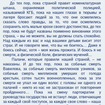
До тех пор, пока страной правит номенклатурная
шпана, охраняемая политической полицией,
называемой КГБ, пока на наших глазах в тюрьмы и
лагеря бросают людей за то, что они осмелились
сказать слово правды, за то, что они осмелились
сохранить хоть малые крохи своего достоинства, до тех
пор, пока не будут названы поименно виновники этого
страха, – вы не мо­жете, вы не должны спать спокойно.
Над каждым из вас и над вашими деть­ми висит этот
страх. И не говорите мне, что вы не боитесь… Даже я
боюсь сейчас, хотя – моя жизнь прожита. И боюсь я не
смерти, а физической боли, физических мучений…
Палачи, которые правили нашей страной, – не
наказаны. И до тех пор, пока за собачью смерть
Вавилова, за собачью смерть миллионов узни­ков, за
собачью смерть миллионов умерших от голода
крестьян, сотен тысяч военнопленных, пока за эти
смерти не упал ни один волос с головы ни од­ного из
палачей – никто из нас не застрахован от повторения
пройденного… Пока на смену партократии у
руководства государства не встанут люди, отве­чающие
за каждый свой поступок, за каждое свое слово – наша