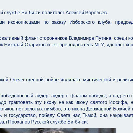
ой службе Би-би-си политолог Алексей Воробьев.
и иконописцами по заказу Изборского клуба, предсе
ервативный фланг сторонников Владимира Путина, среди ко
к Николай Стариков и экс-преподаватель МГУ, идеолог ко
икой Отечественной войне являлась мистической и религи
 победоносный лидер, лидер с флагом победы, а над его 
о трактовать эту икону не как икону святого Иосифа, н
жников нет золотых нимбов, это икона Державной Божией 
ь и государство, победу Света над Тьмой, она накрывае
азал Проханов Русской службе Би-би-си.