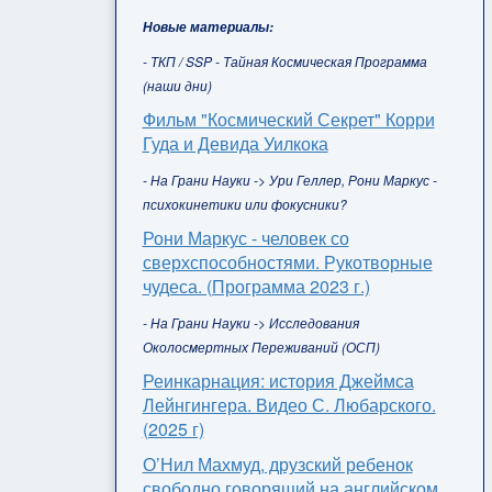
Новые материалы:
- ТКП / SSP - Тайная Космическая Программа
(наши дни)
Фильм "Космический Секрет" Корри
Гуда и Девида Уилкока
- На Грани Науки -> Ури Геллер, Рони Маркус -
психокинетики или фокусники?
Рони Маркус - человек со
сверхспособностями. Рукотворные
чудеса. (Программа 2023 г.)
- На Грани Науки -> Исследования
Околосмертных Переживаний (ОСП)
Реинкарнация: история Джеймса
Лейнгингера. Видео С. Любарского.
(2025 г)
О’Нил Махмуд, друзский ребенок
свободно говорящий на английском,