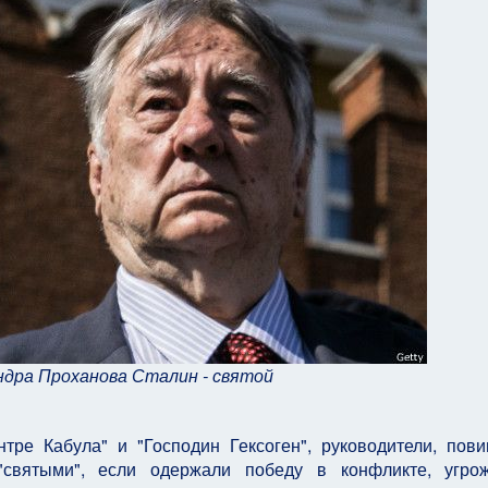
ндра Проханова Сталин - святой
ре Кабула" и "Господин Гексоген", руководители, пов
 "святыми", если одержали победу в конфликте, угро