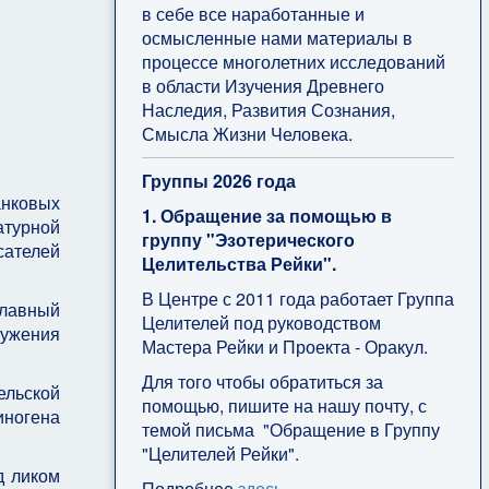
в себе все наработанные и
осмысленные нами материалы в
процессе многолетних исследований
в области Изучения Древнего
Наследия, Развития Сознания,
Смысла Жизни Человека.
Группы 2026 года
анковых
1. Обращение за помощью в
атурной
группу "Эзотерического
сателей
Целительства Рейки".
В Центре с 2011 года работает Группа
главный
Целителей под руководством
лужения
Мастера Рейки и Проекта - Оракул.
Для того чтобы обратиться за
ельской
помощью, пишите на нашу почту, с
иногена
темой письма "Обращение в Группу
"Целителей Рейки".
д ликом
Подробнее
здесь
.