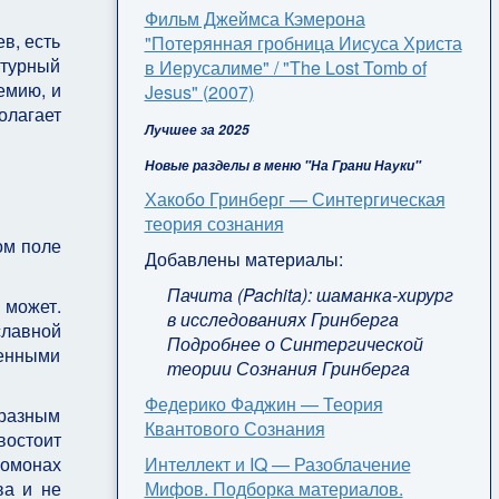
Фильм Джеймса Кэмерона
в, есть
"Потерянная гробница Иисуса Христа
атурный
в Иерусалиме" / "The Lost Tomb of
емию, и
Jesus" (2007)
олагает
Лучшее за 2025
Новые разделы в меню "На Грани Науки"
Хакобо Гринберг — Синтергическая
теория сознания
ом поле
Добавлены материалы:
Пачита (Pachita): шаманка-хирург
 может.
в исследованиях Гринберга
славной
Подробнее о Синтергической
венными
теории Сознания Гринберга
Федерико Фаджин — Теория
бразным
Квантового Сознания
остоит
Интеллект и IQ — Разоблачение
омонах
Мифов. Подборка материалов.
ва и не