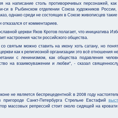
ия на написание столь противоречивых персонажей, ка
би-си в Рыбинском отделении Союза художников России,
каз, однако среди не состоящих в Союзе живописцев такие 
 отказался от комментариев.
лавной церкви Яков Кротов полагает, что инициатива Изб
ает настроения части российского общества.
 со святым можно ставить на икону хоть сатану, но понят
церкви как к религиозной организации это всё отношения не
етании с ленинизмом, как общества подавления челов
ство на взаимоуважении и любви", - сказал священносл
коне не является беспрецедентной: в 2008 году настоятел
в пригороде Санкт-Петербурга Стрельне Евстафий
выст
атор массовых репрессий стоит около сидящей на кровати