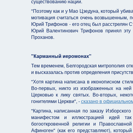
существованию нации.
"Поэтому как и у Мао Цзедуна, который убив
мотивация считаться очень возвышенным, по
Юрий Трифонов - его отец был расстрелян С
Юрий Валентинович Трифонов принял эту пр
Проханов.
"Карманный иеромонах"
Тем временем, Белгородская митрополия отк
и высказалась против определения присутст
"Хотя картина написана в иконописном стиле
Во-первых, никто из изображенных на ней
Церковью к лику святых. Во-вторых, нек
гонителями Церкви", -
сказано в официально
"Картина, написанная по заказу Изборского
манифестом и иллюстрацией идей так н
богооткровенной религии и Православно
Афиноген" (как его представляют), которы