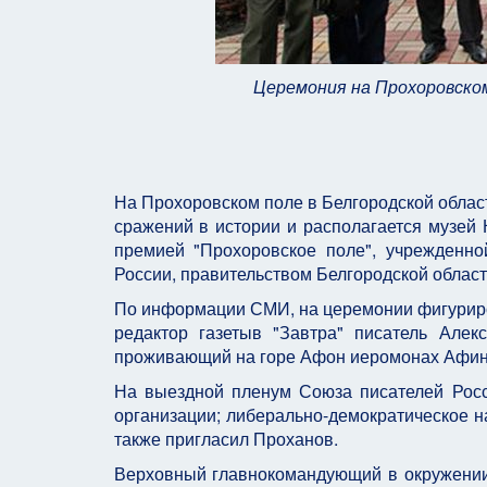
Церемония на Прохоровско
На Прохоровском поле в Белгородской област
сражений в истории и располагается музей 
премией "Прохоровское поле", учрежденн
России, правительством Белгородской област
По информации СМИ, на церемонии фигуриров
редактор газетыв "Завтра" писатель Але
проживающий на горе Афон иеромонах Афин
На выездной пленум Союза писателей Росси
организации; либерально-демократическое н
также пригласил Проханов.
Верховный главнокомандующий в окружении