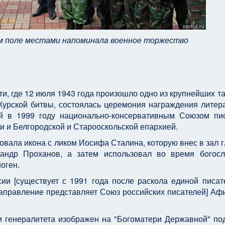
м поле местами напоминала военное торжество
и, где 12 июля 1943 года произошло одно из крупнейших т
Курской битвы, состоялась церемония награждения литер
ой в 1999 году национально-консервативным Союзом пи
и и Белгородской и Старооскольской епархией.
ала икона с ликом Иосифа Сталина, которую внес в зал 
ксандр Проханов, а затем использовал во время богос
оген.
и [существует с 1991 года после раскола единой писат
аправление представляет Союз российских писателей] Аф
 генералитета изображен на "Богоматери Державной" по