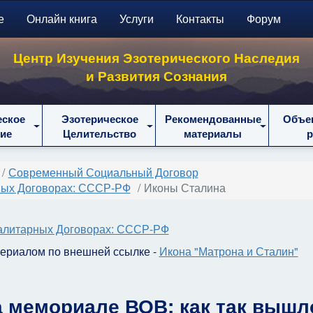
е
Онлайн книга
Услуги
Контакты
Форум
Центр Изучения Эзотерического Наследия
и Развития Сознания
еское
Эзотерическое
Рекомендованные
Объе
ие
Целительство
материалы
Современный Социальный Договор
ных Договорах: СССР-РФ
Иконы Сталина
талитарных Договорах: СССР-РФ
териалом по внешней ссылке -
Икона "Матрона и Сталин"
а мемориале ВОВ: как так вышл