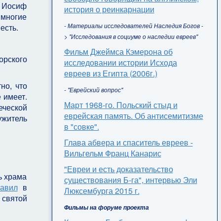
к Иосиф
история о реинкарнации
 многие
- Материалы исследователей Наследия Богов -
есть.
> "Исследования в социуме о наследии евреев"
Фильм Джеймса Кэмерона об
орского
исследовании истории Исхода
евреев из Египта (2006г.)
но, что
- "Еврейский вопрос"
 имеет.
Март 1968-го. Польский стыд и
еческой
еврейская память. Об антисемитизме
ужитель
в "совке".
Глава абвера и спаситель евреев -
Вильгельм Франц Канарис
"Евреи и есть доказательство
ь храма
существования Б-га", интервью Эли
авил
в
Люксембурга 2015 г.
 святой
Фильмы на форуме проекта