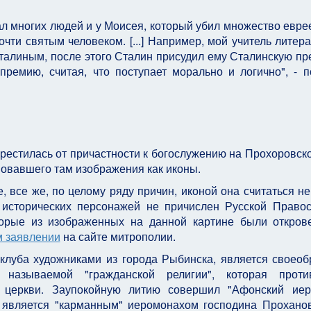
ал многих людей и у Моисея, который убил множество еврее
чти святым человеком. [...] Например, мой учитель литер
талиным, после этого Сталин присудил ему Сталинскую пр
емию, считая, что поступает морально и логично", - п
рестилась от причастности к богослужению на Прохоровск
вовавшего там изображения как иконы.
, все же, по целому ряду причин, иконой она считаться не
 исторических персонажей не причислен Русской Право
оторые из изображенных на данной картине были откро
м заявлении
на сайте митрополии.
 клуба художниками из города Рыбинска, является своео
азываемой "гражданской религии", которая против
й церкви. Заупокойную литию совершил "Афонский иер
й является "карманным" иеромонахом господина Прохано