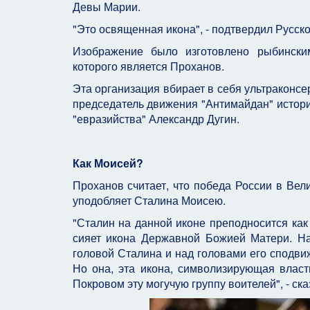
Девы Марии.
"Это освященная икона", - подтвердил Русск
Изображение было изготовлено рыбинским
которого является Проханов.
Эта организация вбирает в себя ультраконс
председатель движения "Антимайдан" истори
"евразийства" Александр Дугин.
Как Моисей?
Проханов считает, что победа России в Вел
уподобляет Сталина Моисею.
"Сталин на данной иконе преподносится как
сияет икона Державной Божией Матери. Над
головой Сталина и над головами его сподви
Но она, эта икона, символизирующая власт
Покровом эту могучую группу воителей", - ск