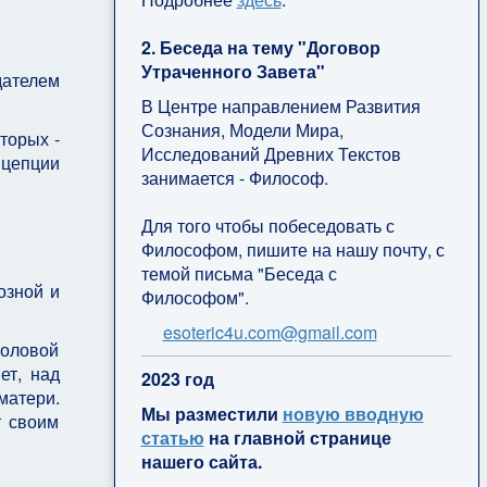
2. Беседа на тему "Договор
Утраченного Завета"
дателем
В Центре направлением Развития
Сознания, Модели Мира,
торых -
Исследований Древних Текстов
нцепции
занимается - Философ.
Для того чтобы побеседовать с
Философом, пишите на нашу почту, с
темой письма "Беседа с
озной и
Философом".
esoteric4u.com@gmail.com
головой
ет, над
2
023 год
матери.
Мы разместили
новую вводную
т своим
статью
на главной странице
нашего сайта.