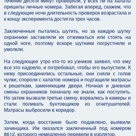
течение десяти минут проверяли, у всех ли на халаты
пришиты личные номера. Забегая вперед, скажем, что
в следующие ночи длительность проверок возрастала и
к концу эксперимента достигла трех часов.
Заключенные пытались шутить, но за каждую шутку
охранники заставляли их отжиматься или стоять на
одной ноге, поэтому вскоре шутники погрустнели и
умолкли.
На следующее утро кто-то из узников заявил, что ему
все это надоело, и потребовал, чтобы его выпустили. К
нему присоединились остальные, они сняли с голов
чулки, спороли с халатов номера и подтащили матрасы
к решеткам, заменяющим двери. Ночная и дневная
смены охранников поначалу не знали, как поступить.
Но затем вызвали третью смену, ворвались в камеры и
стали поливать бунтовщиков из огнетушителей.
Матрасы выбросили в коридор.
Затем, когда восстание было подавлено, выявили
зачинщика. Им оказался заключенный под номером
8612, которого немедленно перевели в изолятор.