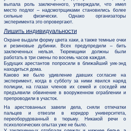
выпала роль заключенного, утверждали, что имел
место подлог – надсмотрщиками становились более
сильные физически. Однако организаторы
эксперимента это опровергают.
Лишить индивидуальности
Охране выдали форму цвета хаки, а также темные очки
и резиновые дубинки. Всех предупредили – бить
заключенных нельзя. Тюремщики должны были
работать в три смены по восемь часов каждая.
Будущих арестантов попросили в ближайший уик-энд
находиться дома.
Каково же было удивление давших согласие на
эксперимент, когда в субботу за ними явился наряд
полиции, на глазах членов их семей и соседей им
предъявили обвинение в вооруженном ограблении и
препроводили в участок.
На арестованных завели дела, сняли отпечатки
пальцев и отвезли в коридор университета,
переоборудованный в тюрьму. Никакой речи о
психологических опытах уже не было.
У заключенных отобрали одежду и нижнее белье, а