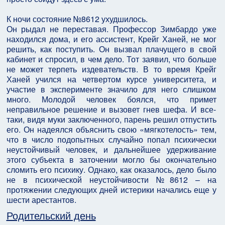
К ночи состояние №8612 ухудшилось.
Он рыдал не переставая. Профессор Зимбардо уже
находился дома, и его ассистент, Крейг Ханей, не мог
решить, как поступить. Он вызвал плачущего в свой
кабинет и спросил, в чем дело. Тот заявил, что больше
не может терпеть издевательств. В то время Крейг
Ханей учился на четвертом курсе университета, и
участие в эксперименте значило для него слишком
много. Молодой человек боялся, что примет
неправильное решение и вызовет гнев шефа. И все-
таки, видя муки заключенного, парень решил отпустить
его. Он надеялся объяснить свою «мягкотелость» тем,
что в число подопытных случайно попал психически
неустойчивый человек, и дальнейшее удерживание
этого субъекта в заточении могло бы окончательно
сломить его психику. Однако, как оказалось, дело было
не в психической неустойчивости №8612 – на
протяжении следующих дней истерики начались еще у
шести арестантов.
Родительский день