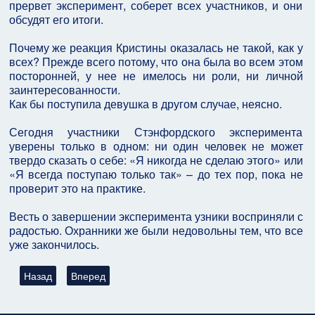
прервет эксперимент, соберет всех участников, и они
обсудят его итоги.
Почему же реакция Кристины оказалась не такой, как у
всех? Прежде всего потому, что она была во всем этом
посторонней, у нее не имелось ни роли, ни личной
заинтересованности.
Как бы поступила девушка в другом случае, неясно.
Сегодня участники Стэнфордского эксперимента
уверены только в одном: ни один человек не может
твердо сказать о себе: «Я никогда не сделаю этого» или
«Я всегда поступаю только так» – до тех пор, пока не
проверит это на практике.
Весть о завершении эксперимента узники восприняли с
радостью. Охранники же были недовольны тем, что все
уже закончилось.
Предыдущий: Эффект Форера
Следующий: Если человеку сказать, что свободы вол
Назад
Вперед