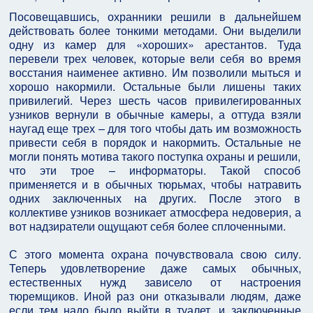
Посовещавшись, охранники решили в дальнейшем
действовать более тонкими методами. Они выделили
одну из камер для «хороших» арестантов. Туда
перевели трех человек, которые вели себя во время
восстания наименее активно. Им позволили мыться и
хорошо накормили. Остальные были лишены таких
привилегий. Через шесть часов привилегированных
узников вернули в обычные камеры, а оттуда взяли
наугад еще трех – для того чтобы дать им возможность
привести себя в порядок и накормить. Остальные не
могли понять мотива такого поступка охраны и решили,
что эти трое – информаторы. Такой способ
применяется и в обычных тюрьмах, чтобы натравить
одних заключенных на других. После этого в
коллективе узников возникает атмосфера недоверия, а
вот надзиратели ощущают себя более сплоченными.
С этого момента охрана почувствовала свою силу.
Теперь удовлетворение даже самых обычных,
естественных нужд зависело от настроения
тюремщиков. Иной раз они отказывали людям, даже
если тем надо было выйти в туалет, и заключенные