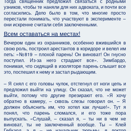
Тогда священник предложил связаться с родными
узников, чтобы те наняли для них адвоката, и почти все
согласились. Дело было в том, что многие просто
перестали понимать, что участвуют в эксперименте –
они искренне считали себя заключенными.
Всем оставаться на местах!
Вечером один из охранников, особенно вжившийся в
свою роль, построил арестантов в коридоре и велел им
петь: «№819 – плохой парень! Он виноват! Он гнусно
поступил. Из-за него страдают все». Зимбардо,
понимая, что сидящий в изоляторе парень слышит все
это, поспешил к нему и застал рыдающим.
– Я снял с его головы чулок, отстегнул от ноги цепь и
предложил выйти на улицу. Он сказал, что не может
выйти, потому что другие презирают его. «Я хочу
обратно в камеру, – сквозь слезы говорил он. – Я
должен объяснить им, что хотел как лучше!». Тут я
понял, что парень сломался, и его тоже пора
выпускать. «Слушай, – сказал я, – ты ни в чем не
виноват, ты не заключенный вообще. Ты – Клей
Гебхард, а я – не начальник тюрьмы, я доктор