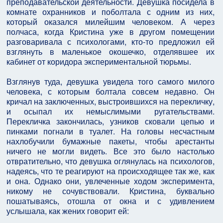
преподавательской деятельности. Девушка посидела в
комнате охранников и поболтала с одним из них,
который оказался милейшим человеком. А через
полчаса, когда Кристина уже в другом помещении
разговаривала с психологами, кто-то предложил ей
взглянуть в маленькое окошечко, отделявшее их
кабинет от коридора экспериментальной тюрьмы.
Взглянув туда, девушка увидела того самого милого
человека, с которым болтала совсем недавно. Он
кричал на заключенных, выстроившихся на перекличку,
и осыпал их немыслимыми ругательствами.
Перекличка закончилась, узников сковали цепью и
пинками погнали в туалет. На головы несчастным
нахлобучили бумажные пакеты, чтобы арестанты
ничего не могли видеть. Все это было настолько
отвратительно, что девушка оглянулась на психологов,
надеясь, что те реагируют на происходящее так же, как
и она. Однако они, увлеченные ходом эксперимента,
никому не сочувствовали. Кристина, буквально
пошатываясь, отошла от окна и с удивлением
услышала, как жених говорит ей: