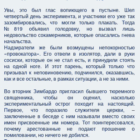
Увы, это был глас вопиющего в пустыне. Шел
четвертый день эксперимента, и участники его уже так
зазомбировались, что могли только плакать. Тогда
№819 объявил голодовку, но вызвал лишь
недовольство сокамерников, которые опасались гнева
начальства.
Надзиратели же были возмущены непокорностью
«провокатора». Его отвели в изолятор, дали в руки
сосиски, которые он не стал есть, и принудили стоять
на одной ноге. И этот парень, который только что
призывал к неповиновению, подчинился, оказавшись,
как и все остальные, в рамках ситуации, а не за ними.
Во вторник Зимбардо пригласил бывшего тюремного
священника, чтобы он оценил, насколько
экспериментальный острог походит на настоящий.
Первое, что поразило служителя церкви, –
заключенные в беседе с ним называли вместо своих
имен присвоенные им номера. Тот поинтересовался,
почему арестованные не подают прошение о
помиловании, но ничего не добился.