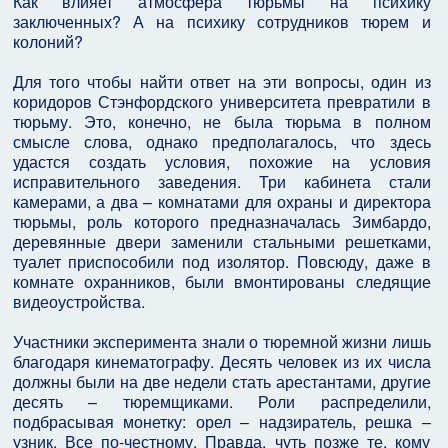
Как влияет атмосфера тюрьмы на психику
заключенных? А на психику сотрудников тюрем и
колоний?
Для того чтобы найти ответ на эти вопросы, один из
коридоров Стэнфордского университета превратили в
тюрьму. Это, конечно, не была тюрьма в полном
смысле слова, однако предполагалось, что здесь
удастся создать условия, похожие на условия
исправительного заведения. Три кабинета стали
камерами, а два – комнатами для охраны и директора
тюрьмы, роль которого предназначалась Зимбардо,
деревянные двери заменили стальными решетками,
туалет приспособили под изолятор. Повсюду, даже в
комнате охранников, были вмонтированы следящие
видеоустройства.
Участники эксперимента знали о тюремной жизни лишь
благодаря кинематографу. Десять человек из их числа
должны были на две недели стать арестантами, другие
десять – тюремщиками. Роли распределили,
подбрасывая монетку: орел – надзиратель, решка –
узник. Все по-честному. Правда, чуть позже те, кому