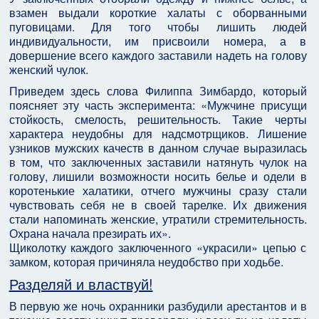
взамен выдали короткие халаты с оборванными
пуговицами. Для того чтобы лишить людей
индивидуальности, им присвоили номера, а в
довершение всего каждого заставили надеть на голову
женский чулок.
Приведем здесь слова Филиппа Зимбардо, который
поясняет эту часть эксперимента: «Мужчине присущи
стойкость, смелость, решительность. Такие черты
характера неудобны для надсмотрщиков. Лишение
узников мужских качеств в данном случае выразилась
в том, что заключенных заставили натянуть чулок на
голову, лишили возможности носить белье и одели в
коротенькие халатики, отчего мужчины сразу стали
чувствовать себя не в своей тарелке. Их движения
стали напоминать женские, утратили стремительность.
Охрана начала презирать их».
Щиколотку каждого заключенного «украсили» цепью с
замком, которая причиняла неудобство при ходьбе.
Разделяй и властвуй!
В первую же ночь охранники разбудили арестантов и в