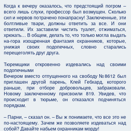
Когда к вечеру оказалось, что предстоящий погром –
всего лишь слухи, профессор был возмущен. Сколько
сил и нервов потрачено понапрасну! Заключенные, эти
болтливые твари, должны ответить за все. И они
ответили. Их заставили чистить туалет, отжиматься,
хрюкать… В общем, делать то, что только могла выдать
на-гора изощренная фантазия охранников, которые,
унижая своих подопечных, словно старались
перещеголять друг друга.
Тюремщики откровенно издевались над своими
подопечными
Вечером вместо отпущенного на свободу №8612 был
приглашен другой парень, Клей Гебхард, которого
раньше, при отборе добровольцев, забраковали.
Новому заключенному присвоили 819. Увидев, что
происходит в тюрьме, он отказался подчиняться
порядкам.
– Парни, – сказал он. – Вы ж понимаете, что все это не
по-настоящему. Зачем же позволяете издеваться над
собой? Давайте набьем охранникам морду!