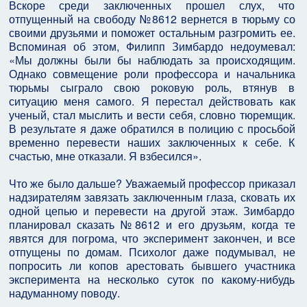
Вскоре среди заключенных прошел слух, что
отпущенный на свободу №8612 вернется в тюрьму со
своими друзьями и поможет остальным разгромить ее.
Вспоминая об этом, Филипп Зимбардо недоумевал:
«Мы должны были бы наблюдать за происходящим.
Однако совмещение роли профессора и начальника
тюрьмы сыграло свою роковую роль, втянув в
ситуацию меня самого. Я перестал действовать как
ученый, стал мыслить и вести себя, словно тюремщик.
В результате я даже обратился в полицию с просьбой
временно перевести наших заключенных к себе. К
счастью, мне отказали. Я взбесился».
Что же было дальше? Уважаемый профессор приказал
надзирателям завязать заключенным глаза, сковать их
одной цепью и перевести на другой этаж. Зимбардо
планировал сказать №8612 и его друзьям, когда те
явятся для погрома, что эксперимент закончен, и все
отпущены по домам. Психолог даже подумывал, не
попросить ли копов арестовать бывшего участника
эксперимента на несколько суток по какому-нибудь
надуманному поводу.