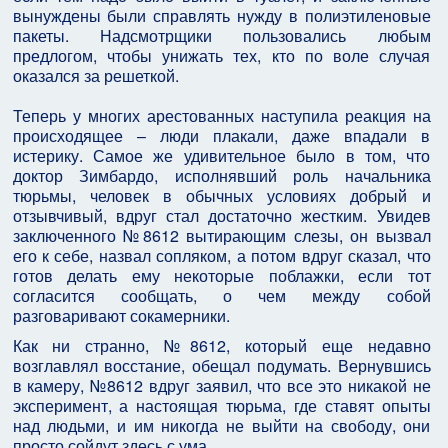
вынуждены были справлять нужду в полиэтиленовые
пакеты. Надсмотрщики пользовались любым
предлогом, чтобы унижать тех, кто по воле случая
оказался за решеткой.
Теперь у многих арестованных наступила реакция на
происходящее – люди плакали, даже впадали в
истерику. Самое же удивительное было в том, что
доктор Зимбардо, исполнявший роль начальника
тюрьмы, человек в обычных условиях добрый и
отзывчивый, вдруг стал достаточно жестким. Увидев
заключенного №8612 вытирающим слезы, он вызвал
его к себе, назвал сопляком, а потом вдруг сказал, что
готов делать ему некоторые поблажки, если тот
согласится сообщать, о чем между собой
разговаривают сокамерники.
Как ни странно, №8612, который еще недавно
возглавлял восстание, обещал подумать. Вернувшись
в камеру, №8612 вдруг заявил, что все это никакой не
эксперимент, а настоящая тюрьма, где ставят опыты
над людьми, и им никогда не выйти на свободу, они
просто сойдут здесь с ума.