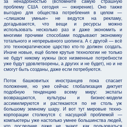
за ненадобностью (вспомните самую страшную
проблему США сегодня — ожирение). Оно также
выгодно для общества потребления в целом —
«слишком умные» не ведутся на рекламу,
догадываются, что вещи и ресурсы можно
использовать несколько раз и даже экономить и
многими прочими способами подрывают экономику
тотального и непрерывного шопинга. А с другой — всё
это технократическое царство кто-то должен создать.
Иначе новые, ещё более крутые технологии не только
не будут никому нужны (все низменные потребности
уже будут удовлетворены, а других и не будет), но и не
смогут быть созданы, даже если потребуются.
Поток башковитых иностранцев пока спасает
положение, но уже сейчас глобализация диктует
подобную тенденцию всему миру: экспаты
возвращаются, культуры и бизнес-модели
ассимилируются и растекаются по не столь уж
большому земному шару. И вот тут мировые техно-
корпорации столкнутся с насущной проблемой —
компьютеры уже настолько умнее большинства людей,
что последние даже не знают, как пользоваться