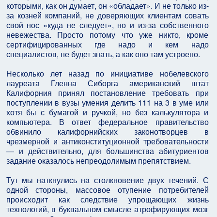
которыми, как он думает, он «обладает». И не только из-
за козней компаний, не доверяющих клиентам совать
свой нос «куда не следует», но и из-за собственного
невежества. Просто потому что уже никто, кроме
сертифицированных где надо и кем надо
специалистов, не будет знать, а как оно там устроено.
Несколько лет назад по инициативе нобелевского
лауреата Гленна Сиборга американский штат
Калифорния принял постановление требовать при
поступлении в вузы умения делить 111 на 3 в уме или
хотя бы с бумагой и ручкой, но без калькулятора и
компьютера. В ответ федеральное правительство
обвинило калифорнийских законотворцев в
чрезмерной и антиконституционной требовательности
— и действительно, для большинства абитуриентов
задание оказалось непреодолимым препятствием.
Тут мы наткнулись на столкновение двух течений. С
одной стороны, массовое отупение потребителей
происходит как следствие упрощающих жизнь
технологий, в буквальном смысле атрофирующих мозг