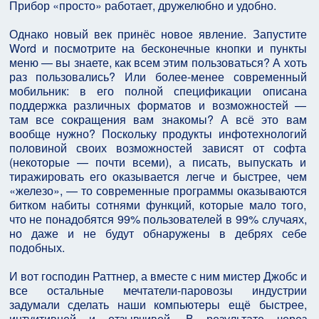
Прибор «просто» работает, дружелюбно и удобно.
Однако новый век принёс новое явление. Запустите
Word и посмотрите на бесконечные кнопки и пункты
меню — вы знаете, как всем этим пользоваться? А хоть
раз пользовались? Или более-менее современный
мобильник: в его полной спецификации описана
поддержка различных форматов и возможностей —
там все сокращения вам знакомы? А всё это вам
вообще нужно? Поскольку продукты инфотехнологий
половиной своих возможностей зависят от софта
(некоторые — почти всеми), а писать, выпускать и
тиражировать его оказывается легче и быстрее, чем
«железо», — то современные программы оказываются
битком набиты сотнями функций, которые мало того,
что не понадобятся 99% пользователей в 99% случаях,
но даже и не будут обнаружены в дебрях себе
подобных.
И вот господин Раттнер, а вместе с ним мистер Джобс и
все остальные мечтатели-паровозы индустрии
задумали сделать наши компьютеры ещё быстрее,
интуитивней и отзывчивей. В результате через