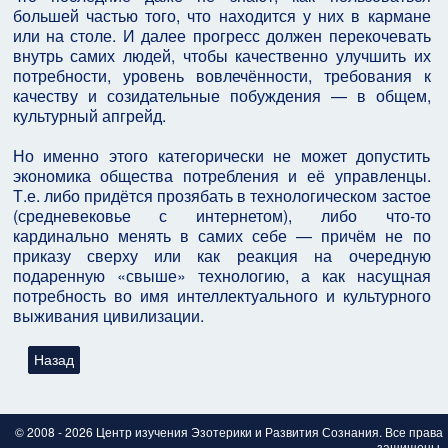
большей частью того, что находится у них в кармане
или на столе. И далее прогресс должен перекочевать
внутрь самих людей, чтобы качественно улучшить их
потребности, уровень вовлечённости, требования к
качеству и созидательные побуждения — в общем,
культурный апгрейд.
Но именно этого категорически не может допустить
экономика общества потребления и её управленцы.
Т.е. либо придётся прозябать в технологическом застое
(средневековье с интернетом), либо что-то
кардинально менять в самих себе — причём не по
приказу сверху или как реакция на очередную
подаренную «свыше» технологию, а как насущная
потребность во имя интеллектуального и культурного
выживания цивилизации.
Предыдущий: Американские психологи доказали, что люди гот
Назад
© 2008 - 2026 Центр изучения Эзотерики и Развития Сознания. Все права
защищены.