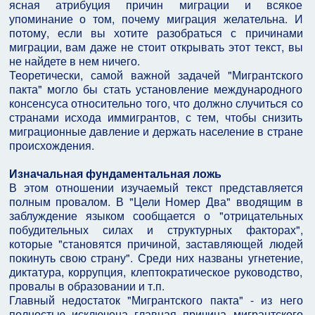
ясная атрибуция причин миграции и всякое
упоминание о том, почему миграция желательна. И
потому, если вы хотите разобраться с причинами
миграции, вам даже не стоит открывать этот текст, вы
не найдете в нем ничего.
Теоретически, самой важной задачей "Мигрантского
пакта" могло бы стать установление международного
консенсуса относительно того, что должно случиться со
странами исхода иммигрантов, с тем, чтобы снизить
миграционные давление и держать население в стране
происхождения.
Изначальная фундаментальная ложь
В этом отношении изучаемый текст представляется
полным провалом. В "Цели Номер Два" вводящим в
заблуждение языком сообщается о "отрицательных
побудительных силах и структурных факторах",
которые "становятся причиной, заставляющей людей
покинуть свою страну". Среди них названы угнетение,
диктатура, коррупция, клептократическое руководство,
провалы в образовании и т.п.
Главный недостаток "Мигрантского пакта" - из него
полностью исключена главная причина мигрантского