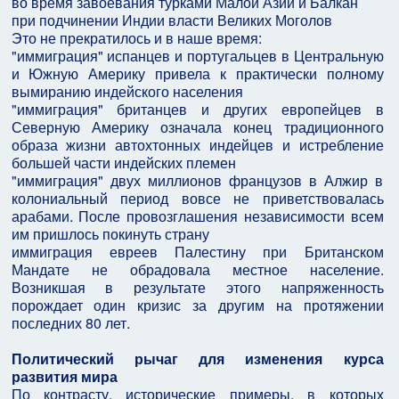
во время завоевания турками Малой Азии и Балкан
при подчинении Индии власти Великих Моголов
Это не прекратилось и в наше время:
"иммиграция" испанцев и португальцев в Центральную
и Южную Америку привела к практически полному
вымиранию индейского населения
"иммиграция" британцев и других европейцев в
Северную Америку означала конец традиционного
образа жизни автохтонных индейцев и истребление
большей части индейских племен
"иммиграция" двух миллионов французов в Алжир в
колониальный период вовсе не приветствовалась
арабами. После провозглашения независимости всем
им пришлось покинуть страну
иммиграция евреев Палестину при Британском
Мандате не обрадовала местное население.
Возникшая в результате этого напряженность
порождает один кризис за другим на протяжении
последних 80 лет.
Политический рычаг для изменения курса
развития мира
По контрасту, исторические примеры, в которых