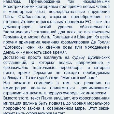
навалом. Пренебрежение так называемыми
Маастрихтскими критериями при приеме новых членов
в монетарный союз, последовательные нарушения
Пакта Стабильности, открытое пренебрежение со
стороны Италии к фискальным правилам ЕС - все это
демонстрирует низкий уровень обязательности
"политических" соглашений для всех, за исключением
Германии, и, может быть, Голландии и Швеции. Ко всем
прочим применима чеканная формулировка Де Голля:
"Договоры -они как свежие розы или молоденькие
девушки - у них есть свое время".
Достаточно просто взглянуть на судьбу Дублинских
соглашений, о которых велись напряженные и
чрезвычайно тщательные переговоры, и которые
никто, кроме Германии не находит необходимым
соблюдать. Та же судьба ждет "Мигрантский пакт".
Нет никакого сомнения в том, что решения по
иммиграции должны приниматься принимающими
странами и отвечать, в первую очередь, их интересам.
Вместо этого, текст Пакта внушает, что форсированная
миграция должна быть поднята до уровня морального
природного закона в современном мире. Этот закон
может быть сформулирован так: