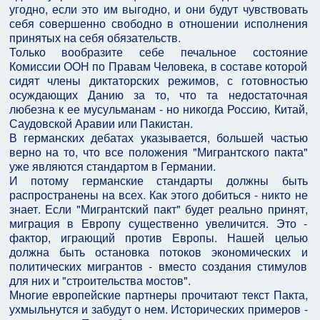
угодно, если это им выгодно, и они будут чувствовать
себя совершенно свободно в отношении исполнения
принятых на себя обязательств.
Только вообразите себе печальное состояние
Комиссии ООН по Правам Человека, в составе которой
сидят члены диктаторских режимов, с готовностью
осуждающих Данию за то, что та недостаточная
любезна к ее мусульманам - но никогда Россию, Китай,
Саудовской Аравии или Пакистан.
В германских дебатах указывается, большей частью
верно на то, что все положения "Мигрантского пакта"
уже являются стандартом в Германии.
И потому германские стандарты должны быть
распространены на всех. Как этого добиться - никто не
знает. Если "Мигрантский пакт" будет реально принят,
миграция в Европу существенно увеличится. Это -
фактор, играющий против Европы. Нашей целью
должна быть остановка потоков экономических и
политических мигрантов - вместо создания стимулов
для них и "строительства мостов".
Многие европейские партнеры прочитают текст Пакта,
ухмыльнутся и забудут о нем. Исторических примеров -