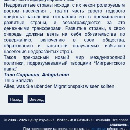
Недоразвитые страны исхода, с их неконтролируемым
ростом населения , тратят часть своего годового
прироста населения, отправляя его в промышленно
развитые страны, и вознаграждаются за это
денежными трансферами. Развитые страны, в свою
очередь, должны взять на себя обязательства по
содержанию, включению в свои общества,
образованию и занятости получаемых избытков
населения недоразвитых стран.
Таков прекрасный новый мир международной
политики, подразумеваемый творцами "Мигрантского
пакта".
Тило Саррацин, Achgut.com
Thilo Sarrazin
Alles, was Sie über den Migrationspakt wissen sollten
Предыдущий: Школа Магии Атлантида — шарлатанская секта
Следующий: «Не миллионы людей потеряют работу
Назад
Вперед
© 2008 - 2026 Центр изучения Эзотерики и Развития Сознания. Все права
защищены.
При копировании материалов ссылка на
источник
обязательна