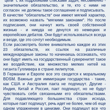
"цели" с их подробными списками задач, несомненно -
значительное обязательство, и те, кто с ними не
согласен не должны такое соглашение и подписывать.
В качестве "обязательств" они имеют мягкий характер,
их возможно назвать "мягкими законами". Но после
подписания, они начнут жить своей собственной
жизнью - и никуда не денутся из немецких и
европейских дебатов. Они будут использоваться всегда
и везде, где это сочтут необходимым.
Если рассмотреть более внимательно каждое из этих
23 обязательств, их ссылок на различные
международные законы то начинаешь осознавать, что
они будут иметь на государственный суверенитет такое
же воздействие, как множество мелких нитей на
гиганта Гулливера в стране лилипутов.
В Германии и Европе все это сводится к моральному
BDSM. Важные для иммиграции государства - такие,
как США и Австралия пакта не подпишут. Другие -
Индия, Китай и Россия, пакт подпишут, но не будут
чувствовать себя связанными его обязательствами.
Для подавляющего большинства стран исхода,
которые пакт подпишут, речь идет не более, чем об еще
одном упражнении в цинизме. Они подпишут все что