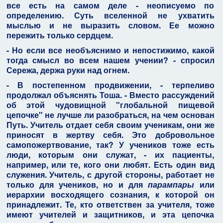
все есть на самом деле - неописуемо по
определению. Суть вселенной не ухватить
мыслью и не выразить словом. Ее можно
пережить только сердцем.
- Но если все необъяснимо и непостижимо, какой
тогда смысл во всем нашем учении? - спросил
Сережа, держа руки над огнем.
- В постепенном продвижении, - терпеливо
продолжал объяснять Тоша. - Вместо рассуждений
об этой чудовищной "глобальной пищевой
цепочке" не лучше ли разобраться, на чем основан
Путь. Учитель отдает себя своим ученикам, они же
приносят в жертву себя. Это добровольное
самопожертвование, так? У учеников тоже есть
люди, которым они служат, - их пациенты,
например, или те, кого они любят. Есть один вид
служения. Учитель, с другой стороны, работает не
только для учеников, но и для
парампары
или
иерархии восходящего сознания, к которой он
принадлежит. Те, кто ответствен за учителя, тоже
имеют учителей и защитников, и эта цепочка