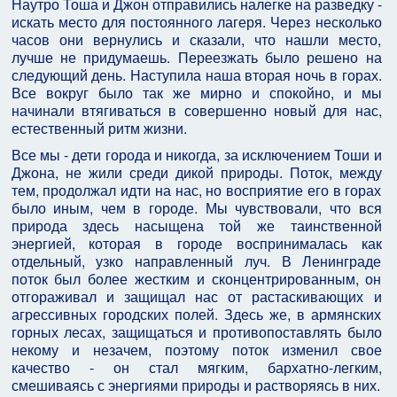
Наутро Тоша и Джон отправились налегке на разведку -
искать место для постоянного лагеря. Через несколько
часов они вернулись и сказали, что нашли место,
лучше не придумаешь. Переезжать было решено на
следующий день. Наступила наша вторая ночь в горах.
Все вокруг было так же мирно и спокойно, и мы
начинали втягиваться в совершенно новый для нас,
естественный ритм жизни.
Все мы - дети города и никогда, за исключением Тоши и
Джона, не жили среди дикой природы. Поток, между
тем, продолжал идти на нас, но восприятие его в горах
было иным, чем в городе. Мы чувствовали, что вся
природа здесь насыщена той же таинственной
энергией, которая в городе воспринималась как
отдельный, узко направленный луч. В Ленинграде
поток был более жестким и сконцентрированным, он
отгораживал и защищал нас от растаскивающих и
агрессивных городских полей. Здесь же, в армянских
горных лесах, защищаться и противопоставлять было
некому и незачем, поэтому поток изменил свое
качество - он стал мягким, бархатно-легким,
смешиваясь с энергиями природы и растворяясь в них.