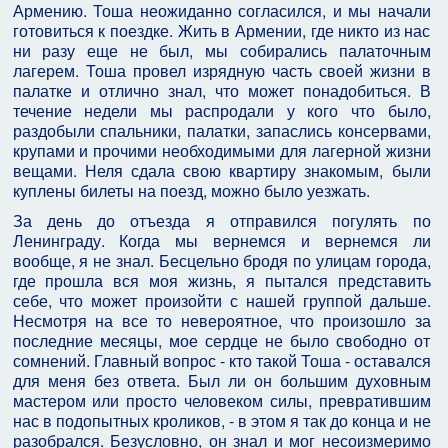
Армению. Тоша неожиданно согласился, и мы начали
готовиться к поездке. Жить в Армении, где никто из нас
ни разу еще не был, мы собирались палаточным
лагерем. Тоша провел изрядную часть своей жизни в
палатке и отлично знал, что может понадобиться. В
течение недели мы распродали у кого что было,
раздобыли спальники, палатки, запаслись консервами,
крупами и прочими необходимыми для лагерной жизни
вещами. Неля сдала свою квартиру знакомым, были
куплены билеты на поезд, можно было уезжать.
За день до отъезда я отправился погулять по
Ленинграду. Когда мы вернемся и вернемся ли
вообще, я не знал. Бесцельно бродя по улицам города,
где прошла вся моя жизнь, я пытался представить
себе, что может произойти с нашей группой дальше.
Несмотря на все то невероятное, что произошло за
последние месяцы, мое сердце не было свободно от
сомнений. Главный вопрос - кто такой Тоша - оставался
для меня без ответа. Был ли он большим духовным
мастером или просто человеком силы, превратившим
нас в подопытных кроликов, - в этом я так до конца и не
разобрался. Безусловно, он знал и мог несоизмеримо