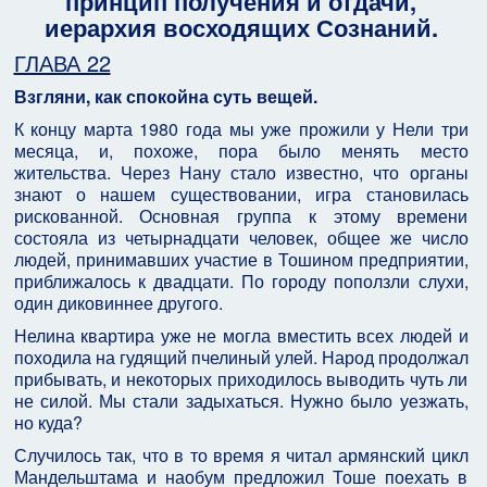
принцип получения и отдачи,
иерархия восходящих Сознаний.
ГЛАВА 22
Взгляни, как спокойна суть вещей.
К концу марта 1980 года мы уже прожили у Нели три
месяца, и, похоже, пора было менять место
жительства. Через Нану стало известно, что органы
знают о нашем существовании, игра становилась
рискованной. Основная группа к этому времени
состояла из четырнадцати человек, общее же число
людей, принимавших участие в Тошином предприятии,
приближалось к двадцати. По городу поползли слухи,
один диковиннее другого.
Нелина квартира уже не могла вместить всех людей и
походила на гудящий пчелиный улей. Народ продолжал
прибывать, и некоторых приходилось выводить чуть ли
не силой. Мы стали задыхаться. Нужно было уезжать,
но куда?
Случилось так, что в то время я читал армянский цикл
Мандельштама и наобум предложил Тоше поехать в