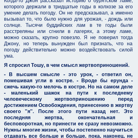
Когда-то Джон рассказал историю о бурятском ламе,
которого держали в тридцатые годы в колхозе за его
умение делать погоду. Он не предсказывал, а именно
вызывал то, что было нужно для урожая, - дождь или
солнце. Тысячи буддийских лам в те годы были
расстреляны или сгнили в лагерях, а этому ламе,
можно сказать, крупно повезло. Я не поверил тогда
Джону, но теперь вынужден был признать, что на
погоду действительно можно воздействовать силой
ума.
Я спросил Тошу, в чем смысл жертвоприношений.
- В высшем смысле - это урок, - ответил он,
помешивая угли в костре. - Вроде бы ерунда -
сжечь какую-то мелочь в костре. Но на самом деле
- маленький шажок на пути к последнему
человеческому жертвоприношению перед
достижением Освобождения, принесению в жертву
своего "я". После этого пути назад нет. Это
последняя жертва, окончательная и
бесповоротная, но принести ее сразу невозможно.
Нужны многие жизни, чтобы постепенно научиться
отдавать все больше и больше, пока, наконец, не