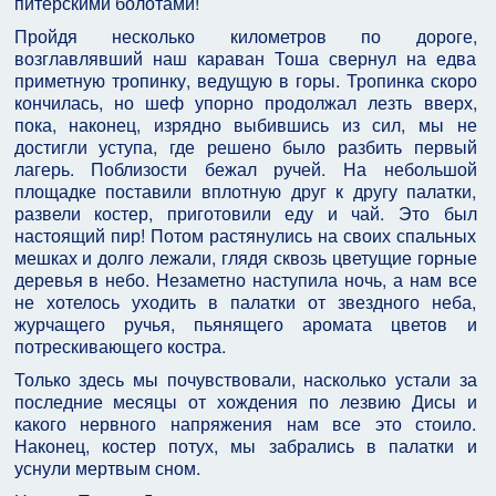
питерскими болотами!
Пройдя несколько километров по дороге,
возглавлявший наш караван Тоша свернул на едва
приметную тропинку, ведущую в горы. Тропинка скоро
кончилась, но шеф упорно продолжал лезть вверх,
пока, наконец, изрядно выбившись из сил, мы не
достигли уступа, где решено было разбить первый
лагерь. Поблизости бежал ручей. На небольшой
площадке поставили вплотную друг к другу палатки,
развели костер, приготовили еду и чай. Это был
настоящий пир! Потом растянулись на своих спальных
мешках и долго лежали, глядя сквозь цветущие горные
деревья в небо. Незаметно наступила ночь, а нам все
не хотелось уходить в палатки от звездного неба,
журчащего ручья, пьянящего аромата цветов и
потрескивающего костра.
Только здесь мы почувствовали, насколько устали за
последние месяцы от хождения по лезвию Дисы и
какого нервного напряжения нам все это стоило.
Наконец, костер потух, мы забрались в палатки и
уснули мертвым сном.