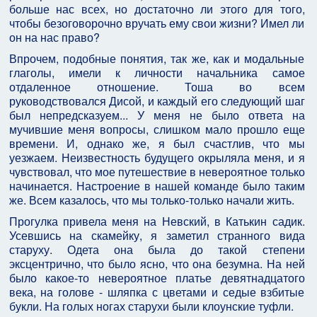
больше нас всех, но достаточно ли этого для того,
чтобы безоговорочно вручать ему свои жизни? Имел ли
он на нас право?
Впрочем, подобные понятия, так же, как и модальные
глаголы, имели к личности начальника самое
отдаленное отношение. Тоша во всем
руководствовался Дисой, и каждый его следующий шаг
был непредсказуем... У меня не было ответа на
мучившие меня вопросы, слишком мало прошло еще
времени. И, однако же, я был счастлив, что мы
уезжаем. Неизвестность будущего окрыляла меня, и я
чувствовал, что мое путешествие в невероятное только
начинается. Настроение в нашей команде было таким
же. Всем казалось, что мы только-только начали жить.
Прогулка привела меня на Невский, в Катькин садик.
Усевшись на скамейку, я заметил странного вида
старуху. Одета она была до такой степени
эксцентрично, что было ясно, что она безумна. На ней
было какое-то невероятное платье девятнадцатого
века, на голове - шляпка с цветами и седые взбитые
букли. На голых ногах старухи были клоунские туфли.