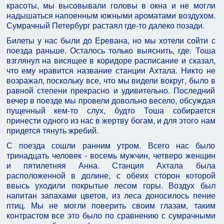
красоты, мы высовывали головы в окна и не могли
надышаться напоенным южными ароматами воздухом.
Сумрачный Петербург растаял где-то далеко позади.
Билеты у нас были до Еревана, но мы хотели сойти с
поезда раньше. Осталось только выяснить, где. Тоша
взглянул на висящее в коридоре расписание и сказал,
что ему нравится название станции Ахтала. Никто не
возражал, поскольку все, что мы видели вокруг, было в
равной степени прекрасно и удивительно. Последний
вечер в поезде мы провели довольно весело, обсуждая
пущенный кем-то слух, будто Тоша собирается
принести одного из нас в жертву богам, и для этого нам
придется тянуть жребий.
С поезда сошли ранним утром. Всего нас было
тринадцать человек - восемь мужчин, четверо женщин
и пятилетняя Анна. Станция Ахтала была
расположенной в долине, с обеих сторон которой
ввысь уходили покрытые лесом горы. Воздух был
напитан запахами цветов, из леса доносилось пение
птиц. Мы не могли поверить своим глазам, таким
контрастом все это было по сравнению с сумрачными