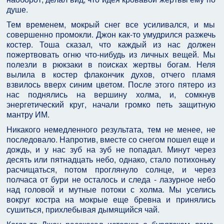
душе.
Тем временем, мокрый снег все усиливался, и мы
совершенно промокли. Джон как-то умудрился разжечь
костер. Тоша сказал, что каждый из нас должен
пожертвовать огню что-нибудь из личных вещей. Мы
полезли в рюкзаки в поисках жертвы богам. Неля
вылила в костер флакончик духов, отчего пламя
взвилось вверх синим цветом. После этого пятеро из
нас поднялись на вершину холма, и, сомкнув
энергетический круг, начали громко петь защитную
мантру ИМ.
Никакого немедленного результата, тем не менее, не
последовало. Напротив, вместе со снегом пошел еще и
дождь, и у нас зуб на зуб не попадал. Минут через
десять или пятнадцать небо, однако, стало потихоньку
расчищаться, потом проглянуло солнце, и через
полчаса от бури не осталось и следа - лазурное небо
над головой и мутные потоки с холма. Мы уселись
вокруг костра на мокрые еще бревна и принялись
сушиться, прихлебывая дымящийся чай.