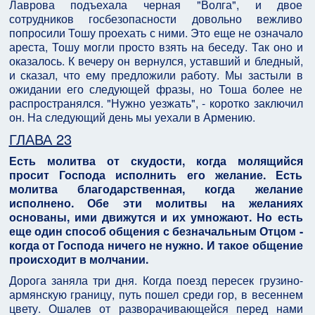
Лаврова подъехала черная "Волга", и двое
сотрудников госбезопасности довольно вежливо
попросили Тошу проехать с ними. Это еще не означало
ареста, Тошу могли просто взять на беседу. Так оно и
оказалось. К вечеру он вернулся, уставший и бледный,
и сказал, что ему предложили работу. Мы застыли в
ожидании его следующей фразы, но Тоша более не
распространялся. "Нужно уезжать", - коротко заключил
он. На следующий день мы уехали в Армению.
ГЛАВА 23
Есть молитва от скудости, когда молящийся
просит Господа исполнить его желание. Есть
молитва благодарственная, когда желание
исполнено. Обе эти молитвы на желаниях
основаны, ими движутся и их умножают. Но есть
еще один способ общения с безначальным Отцом -
когда от Господа ничего не нужно. И такое общение
происходит в молчании.
Дорога заняла три дня. Когда поезд пересек грузино-
армянскую границу, путь пошел среди гор, в весеннем
цвету. Ошалев от разворачивающейся перед нами