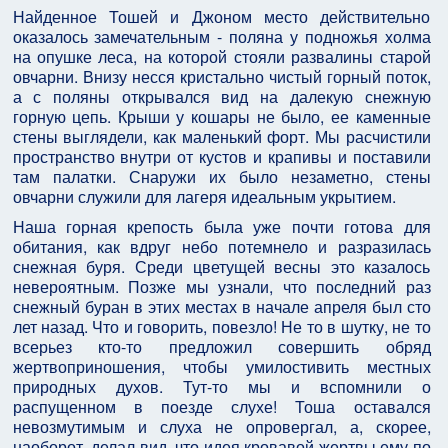
Найденное Тошей и Джоном место действительно
оказалось замечательным - поляна у подножья холма
на опушке леса, на которой стояли развалины старой
овчарни. Внизу несся кристально чистый горный поток,
а с поляны открывался вид на далекую снежную
горную цепь. Крыши у кошары не было, ее каменные
стены выглядели, как маленький форт. Мы расчистили
пространство внутри от кустов и крапивы и поставили
там палатки. Снаружи их было незаметно, стены
овчарни служили для лагеря идеальным укрытием.
Наша горная крепость была уже почти готова для
обитания, как вдруг небо потемнело и разразилась
снежная буря. Среди цветущей весны это казалось
невероятным. Позже мы узнали, что последний раз
снежный буран в этих местах в начале апреля был сто
лет назад. Что и говорить, повезло! Не то в шутку, не то
всерьез кто-то предложил совершить обряд
жертвоприношения, чтобы умилостивить местных
природных духов. Тут-то мы и вспомнили о
распущенном в поезде слухе! Тоша оставался
невозмутимым и слуха не опровергал, а, скорее,
наоборот, делал вид, что идея кровавой жертвы ему по