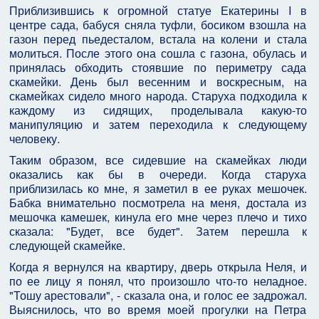
Приблизившись к огромной статуе Екатерины I в
центре сада, бабуся сняла туфли, босиком взошла на
газон перед пьедесталом, встала на колени и стала
молиться. После этого она сошла с газона, обулась и
принялась обходить стоявшие по периметру сада
скамейки. День был весенним и воскресным, на
скамейках сидело много народа. Старуха подходила к
каждому из сидящих, проделывала какую-то
манипуляцию и затем переходила к следующему
человеку.
Таким образом, все сидевшие на скамейках люди
оказались как бы в очереди. Когда старуха
приблизилась ко мне, я заметил в ее руках мешочек.
Бабка внимательно посмотрела на меня, достала из
мешочка камешек, кинула его мне через плечо и тихо
сказала: "Будет, все будет". Затем перешла к
следующей скамейке.
Когда я вернулся на квартиру, дверь открыла Неля, и
по ее лицу я понял, что произошло что-то неладное.
"Тошу арестовали", - сказала она, и голос ее задрожал.
Выяснилось, что во время моей прогулки на Петра