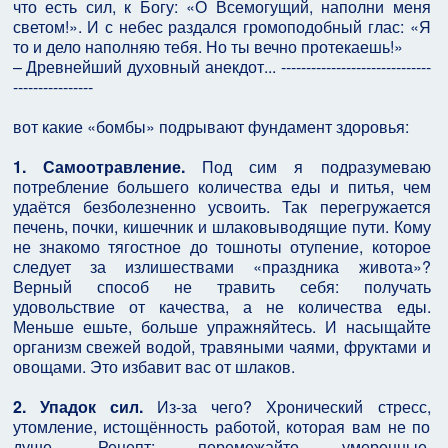
что есть сил, к Богу: «О Всемогущий, наполни меня
светом!». И с небес раздался громоподобный глас: «Я
то и дело наполняю тебя. Но ты вечно протекаешь!»
– Древнейший духовный анекдот... ------------------------------
----------------
вот какие «бомбы» подрывают фундамент здоровья:
1. Самоотравление.
Под сим я подразумеваю
потребление большего количества еды и питья, чем
удаётся безболезненно усвоить. Так перегружается
печень, почки, кишечник и шлаковыводящие пути. Кому
не знакомо тягостное до тошноты отупение, которое
следует за излишествами «праздника живота»?
Верный способ не травить себя: получать
удовольствие от качества, а не количества еды.
Меньше ешьте, больше упражняйтесь. И насыщайте
организм свежей водой, травяными чаями, фруктами и
овощами. Это избавит вас от шлаков.
2. Упадок сил.
Из-за чего? Хронический стресс,
утомление, истощённость работой, которая вам не по
душе. Рецепт: перемежайте умеренные,