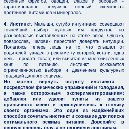
сезонных фруктов, овощей, злаков и бобовых –
гарантированно получишь полный «комплект»
протеинов, витаминов и минералов.
4. Инстинкт.
Малыши, сугубо интуитивно, совершают
точнейший выбор нужных им продуктов из
разнообразия выставленных на столе блюд. Однако,
повзрослев, человек перестаёт доверять интуиции.
Полагаясь теперь лишь на то, что слышал от
родителей, увидел в рекламе (у которой, кстати, одна
цель – продать товар) или вычитал из многочисленных
книг по питанию. Инстинкт искажается
ограниченностью выбора и давлением культурных
традиций данного социума.
Но можно вернуть остроту инстинкта –
посредством физических упражнений и голодания,
а также осторожным экспериментированием:
добавляя или удаляя пункты из вашего
привычного меню и прислушиваясь к отклику
своего организма. Это один из надёжнейших
способов сочетать инстинкт и сознание для поиска
оптимального режима питания. Доверяйте в
первую очередь телу, а не теориям и доктринам.