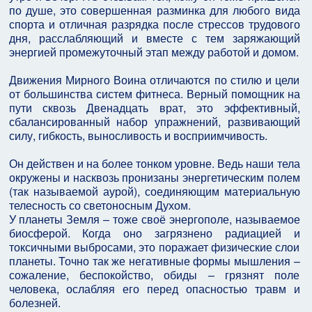
по душе, это совершенная разминка для любого вида
спорта и отличная разрядка после стрессов трудового
дня, расслабляющий и вместе с тем заряжающий
энергией промежуточный этап между работой и домом.
Движения Мирного Воина отличаются по стилю и цели
от большинства систем фитнеса. Верный помощник на
пути сквозь Двенадцать врат, это эффективный,
сбалансированный набор упражнений, развивающий
силу, гибкость, выносливость и восприимчивость.
Он действен и на более тонком уровне. Ведь наши тела
окружены и насквозь пронизаны энергетическим полем
(так называемой аурой), соединяющим материальную
телесность со светоносным Духом.
У планеты Земля – тоже своё энергополе, называемое
биосферой. Когда оно загрязнено радиацией и
токсичными выбросами, это поражает физические слои
планеты. Точно так же негативные формы мышления –
сожаление, беспокойство, обиды – грязнят поле
человека, ослабляя его перед опасностью травм и
болезней.