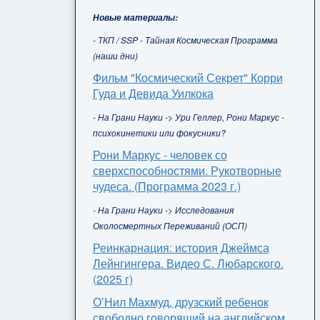
Новые материалы:
- ТКП / SSP - Тайная Космическая Программа
(наши дни)
Фильм "Космический Секрет" Корри
Гуда и Девида Уилкока
- На Грани Науки -> Ури Геллер, Рони Маркус -
психокинетики или фокусники?
Рони Маркус - человек со
сверхспособностями. Рукотворные
чудеса. (Программа 2023 г.)
- На Грани Науки -> Исследования
Околосмертных Переживаний (ОСП)
Реинкарнация: история Джеймса
Лейнгингера. Видео С. Любарского.
(2025 г)
О’Нил Махмуд, друзский ребенок
свободно говорящий на английском,