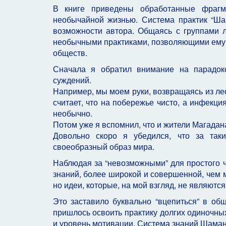
В книге приведены обработанные фрагм
необычайной жизнью. Система практик “Ша
возможности автора. Общаясь с группами
необычными практиками, позволяющими ему в
обществ.
Сначала я обратил внимание на парадок
суждений.
Например, мы моем руки, возвращаясь из ле
считает, что на побережье чисто, а инфекци
необычно.
Потом уже я вспомнил, что и жители Магадана
Довольно скоро я убедился, что за так
своеобразный образ мира.
Наблюдая за “невозможными” для простого ч
знаний, более широкой и совершенной, чем 
но идеи, которые, на мой взгляд, не являютс
Это заставило буквально “вцепиться” в об
пришлось освоить практику долгих одиночных 
и уровень мотивации. Система знаний Шамана