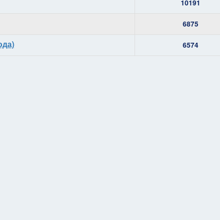
10191
6875
ода)
6574