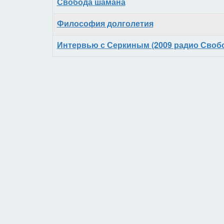
Свобода шамана
Философия долголетия
Интервью с Серкиным (2009 радио Своб