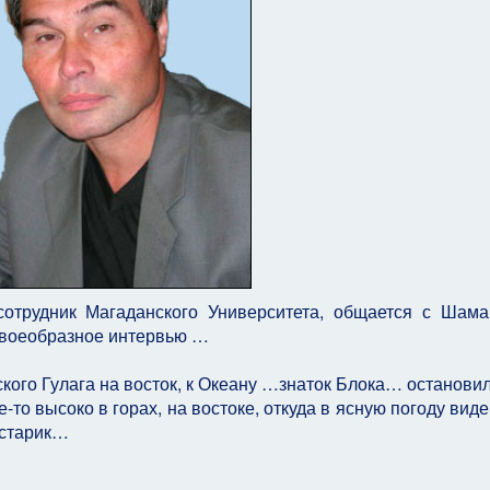
 сотрудник Магаданского Университета, общается с Шам
Своеобразное интервью …
кого Гулага на восток, к Океану …знаток Блока… останови
-то высоко в горах, на востоке, откуда в ясную погоду вид
 старик…