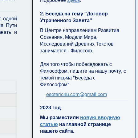
2. Беседа на тему "Договор
с одной
Утраченного Завета"
ия Пути
В Центре направлением Развития
авать и
Сознания, Модели Мира,
Исследований Древних Текстов
занимается - Философ.
Для того чтобы побеседовать с
Философом, пишите на нашу почту, с
темой письма "Беседа с
Философом".
esoteric4u.com@gmail.com
2
023 год
Мы разместили
новую вводную
статью
на главной странице
нашего сайта.