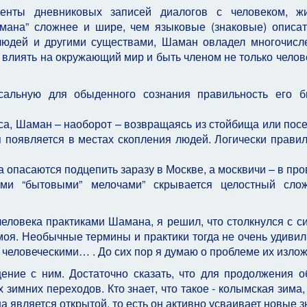
енты дневниковых записей диалогов с человеком, ж
мана” сложнее и шире, чем языковые (знаковые) описа
 людей и другими существами, Шаман овладел многочис
лиять на окружающий мир и быть членом не только челов
сальную для обыденного сознания правильность его б
са, Шаман – наоборот – возвращаясь из стойбища или посе
я появляется в местах скопления людей. Логически правил
 опасаются подцепить заразу в Москве, а москвичи – в про
ими “бытовыми” мелочами” скрывается целостный сло
еловека практиками Шамана, я решил, что столкнулся с с
моя. Необычные термины и практики тогда не очень удивил
я человеческими… . До сих пор я думаю о проблеме их излож
щение с ним. Достаточно сказать, что для продолжения 
зимних переходов. Кто знает, что такое - колымская зима,
 является открытой, то есть он активно усваивает новые з