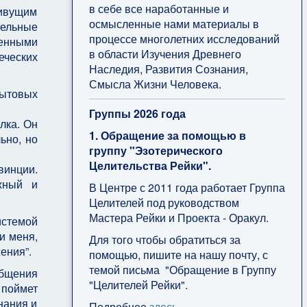
в себе все наработанные и
ивущим
осмысленные нами материалы в
тельные
процессе многолетних исследований
ленными
в области Изучения Древнего
еческих
Наследия, Развития Сознания,
Смысла Жизни Человека.
ытовых
Группы 2026 года
лка. Он
1. Обращение за помощью в
ьно, но
группу "Эзотерического
Целительства Рейки".
винции.
жный и
В Центре с 2011 года работает Группа
Целителей под руководством
Мастера Рейки и Проекта - Оракул.
истемой
и меня,
Для того чтобы обратиться за
ения”.
помощью, пишите на нашу почту, с
темой письма "Обращение в Группу
общения
"Целителей Рейки".
 поймет
нания и
Подробнее
здесь
.