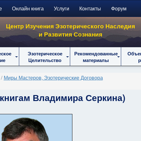
е
Онлайн книга
Услуги
Контакты
Форум
Центр Изучения Эзотерического Наследия
и Развития Сознания
еское
Эзотерическое
Рекомендованные
Объе
ие
Целительство
материалы
Миры Мастеров, Эзотерические Договора
книгам Владимира Серкина)