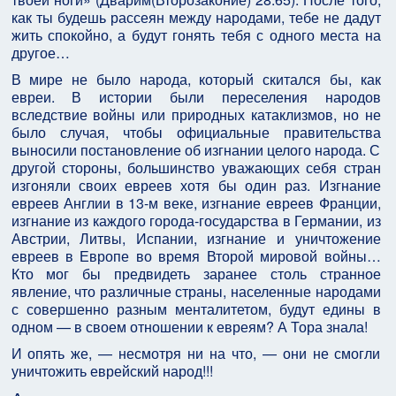
как ты будешь рассеян между народами, тебе не дадут
жить спокойно, а будут гонять тебя с одного места на
другое…
В мире не было народа, который скитался бы, как
евреи. В истории были переселения народов
вследствие войны или природных катаклизмов, но не
было случая, чтобы официальные правительства
выносили постановление об изгнании целого народа. С
другой стороны, большинство уважающих себя стран
изгоняли своих евреев хотя бы один раз. Изгнание
евреев Англии в 13-м веке, изгнание евреев Франции,
изгнание из каждого города-государства в Германии, из
Австрии, Литвы, Испании, изгнание и уничтожение
евреев в Европе во время Второй мировой войны…
Кто мог бы предвидеть заранее столь странное
явление, что различные страны, населенные народами
с совершенно разным менталитетом, будут едины в
одном — в своем отношении к евреям? А Тора знала!
И опять же, — несмотря ни на что, — они не смогли
уничтожить еврейский народ!!!