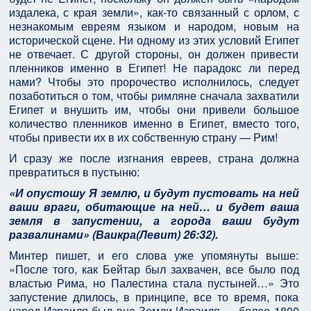
издалека, с края земли», как-то связанный с орлом, с
незнакомым евреям языком и народом, новым на
исторической сцене. Ни одному из этих условий Египет
не отвечает. С другой стороны, он должен привести
пленников именно в Египет! Не парадокс ли перед
нами? Чтобы это пророчество исполнилось, следует
позаботиться о том, чтобы римляне сначала захватили
Египет и внушить им, чтобы они привели большое
количество пленников именно в Египет, вместо того,
чтобы привести их в их собственную страну — Рим!
И сразу же после изгнания евреев, страна должна
превратиться в пустыню:
«И опустошу Я землю, и будут пустовать на ней
ваши враги, обитающие на ней… и будет ваша
земля в запустении, а города ваши будут
развалинами» (Ваикра(Левит) 26:32).
Минтер пишет, и его слова уже упомянуты выше:
«После того, как Бейтар был захвачен, все было под
властью Рима, но Палестина стала пустыней…» Это
запустение длилось, в принципе, все то время, пока
народ Израиля был вне Земли Израиля — более 1800