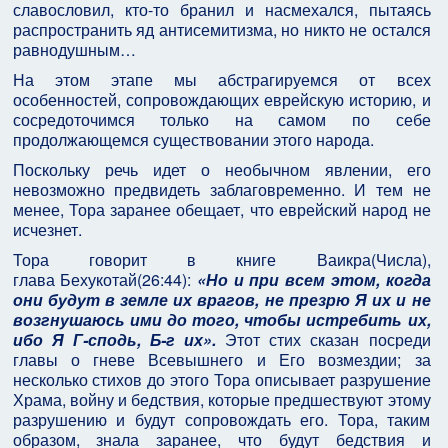
славословил, кто-то бранил и насмехался, пытаясь
распространить яд антисемитизма, но никто не остался
равнодушным…
На этом этапе мы абстрагируемся от всех
особенностей, сопровождающих еврейскую историю, и
сосредоточимся только на самом по себе
продолжающемся существовании этого народа.
Поскольку речь идет о необычном явлении, его
невозможно предвидеть заблаговременно. И тем не
менее, Тора заранее обещает, что еврейский народ не
исчезнет.
Тора говорит в книге Ваикра(Числа),
глава Бехукотай(26:44):
«Но и при всем этом, когда
они будут в земле их врагов, не презрю Я их и не
возгнушаюсь ими до того, чтобы истребить их,
ибо Я Г-сподь, Б-г их».
Этот стих сказан посреди
главы о гневе Всевышнего и Его возмездии; за
несколько стихов до этого Тора описывает разрушение
Храма, войну и бедствия, которые предшествуют этому
разрушению и будут сопровождать его. Тора, таким
образом, знала заранее, что будут бедствия и