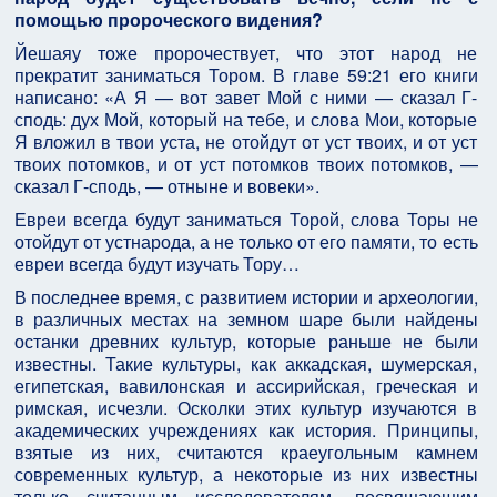
помощью пророческого видения?
Йешаяу тоже пророчествует, что этот народ не
прекратит заниматься Тором. В главе 59:21 его книги
написано: «А Я — вот завет Мой с ними — сказал Г-
сподь: дух Мой, который на тебе, и слова Мои, которые
Я вложил в твои уста, не отойдут от уст твоих, и от уст
твоих потомков, и от уст потомков твоих потомков, —
сказал Г-сподь, — отныне и вовеки».
Евреи всегда будут заниматься Торой, слова Торы не
отойдут от устнарода, а не только от его памяти, то есть
евреи всегда будут изучать Тору…
В последнее время, с развитием истории и археологии,
в различных местах на земном шаре были найдены
останки древних культур, которые раньше не были
известны. Такие культуры, как аккадская, шумерская,
египетская, вавилонская и ассирийская, греческая и
римская, исчезли. Осколки этих культур изучаются в
академических учреждениях как история. Принципы,
взятые из них, считаются краеугольным камнем
современных культур, а некоторые из них известны
только считанным исследователям, посвящающим