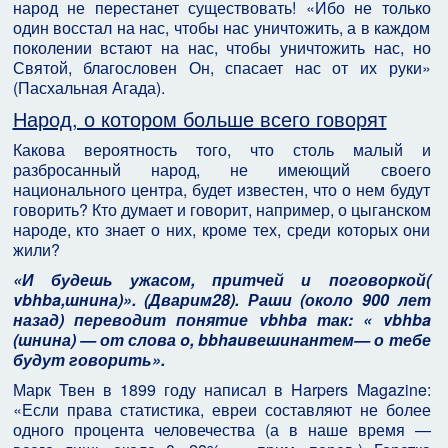
народ не перестанет существовать! «Ибо не только
один восстал на нас, чтобы нас уничтожить, а в каждом
поколении встают на нас, чтобы уничтожить нас, но
Святой, благословен Он, спасает нас от их руки»
(Пасхальная Агада).
Народ, о котором больше всего говорят
Какова вероятность того, что столь малый и
разбросанный народ, не имеющий своего
национального центра, будет известен, что о нем будут
говорить? Кто думает и говорит, например, о цыганском
народе, кто знает о них, кроме тех, среди которых они
жили?
«И будешь ужасом, притчей и поговоркой(
vbhba,шнина)». (Дварим28). Раши (около 900 лет
назад) переводит понятие vbhba так: « vbhba
(шнина) — от слова o, bbhauвешинантем— о тебе
будут говорить».
Марк Твен в 1899 году написал в Harpers Magazine:
«Если права статистика, евреи составляют не более
одного процента человечества (а в наше время —