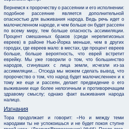
Вернемся к пророчеству о рассеянии и его исполнении:
подобное рассеяние является дополнительной
опасностью для выживания народа. Ведь речь идет о
малочисленном народе, и чем больше он будет рассеян
по всему миру, тем больше опасность ассимиляции.
Процент смешанных браков (среди нерелигиозных
евреев) в районе Нью-Йорка меньше, чем в других
городах, где евреев мало: в местах, где процент евреев
больше, больше вероятность, что еврей встретит
еврейку. Мы уже говорили о том, что большинство
народов, сгинувших с лица земли, исчезли из-за
ассимиляции… Отсюда мы можем сделать вывод, что
пророчество о том, что народ будет малочисленнен и к
тому же еще и рассеян, делает предвидение о его
выживании еще более нелогичным и противоречащим
здравому смыслу; однако факт выживания народа
налицо.
Изгнания
Тора продолжает и говорит: «Но и между теми
народами ты не успокоишься и не будет покоя ступне
твоей ноги» (Дварим(Второзаконие) 28:65). После того,