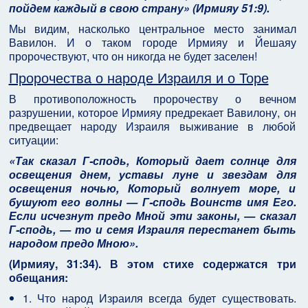
пойдем каждый в свою страну» (Ирмияу 51:9).
Мы видим, насколько центральное место занимал
Вавилон. И о таком городе Ирмияу и Йешаяу
пророчествуют, что он никогда не будет заселен!
Пророчества о народе Израиля и о Торе
В противоположность пророчеству о вечном
разрушении, которое Ирмияу предрекает Вавилону, он
предвещает народу Израиля выживание в любой
ситуации:
«Так сказал Г-сподь, Который дает солнце для
освещения днем, уставы луне и звездам для
освещения ночью, Который волнует море, и
бушуют его волны — Г-сподь Воинств имя Его.
Если исчезнут предо Мной эти законы, — сказал
Г-сподь, — то и семя Израиля перестанет быть
народом предо Мною
».
(Ирмияу, 31:34). В этом стихе содержатся три
обещания:
1. Что народ Израиля всегда будет существовать.