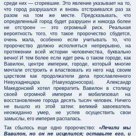
среди них — сгоревшие. Это явление указывает на то,
что город разрушался и вновь отстраивался раз за
разом на том же месте. Предсказывать, что
определенный город будет разрушен и никогда более
не отстроен — это огромный риск. Реальная
вероятность того, что такое пророчество сбудется,
очень мала, особенно если учитывать то, что
пророчество должно исполняться непрерывно, на
протяжении всей истории человечества, буквально
вечно! И тем более если идет речь о таком городе, как
Вавилон, центре империи, городе, который многие
мечтали отстроить и властвовать из него над своим
царством как продолжатели дела прославленного
Невухаднецара (Навуходоносора). Александр
Македонский хотел превратить Вавилон в столицу
своей огромной империи и мобилизовал на
восстановление города десять тысяч человек. Ничего
не вышло из этой затеи: великий завоеватель
неожиданно умер, не успев осуществить свои
замыслы, его империя распалась.
Так сбылось еще одно пророчество:
«Лечили мы
Вавилон, но он не исцелился; оставьте его, и