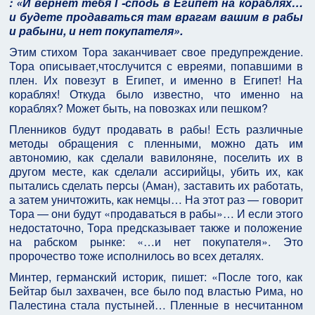
: «И вернет тебя Г-сподь в Египет на кораблях…
и будете продаваться там врагам вашим в рабы
и рабыни, и нет покупателя
».
Этим стихом Тора заканчивает свое предупреждение.
Тора описывает,чтослучится с евреями, попавшими в
плен. Их повезут в Египет, и именно в Египет! На
кораблях! Откуда было известно, что именно на
кораблях? Может быть, на повозках или пешком?
Пленников будут продавать в рабы! Есть различные
методы обращения с пленными, можно дать им
автономию, как сделали вавилоняне, поселить их в
другом месте, как сделали ассирийцы, убить их, как
пытались сделать персы (Аман), заставить их работать,
а затем уничтожить, как немцы… На этот раз — говорит
Тора — они будут «продаваться в рабы»… И если этого
недостаточно, Тора предсказывает также и положение
на рабском рынке: «…и нет покупателя». Это
пророчество тоже исполнилось во всех деталях.
Минтер, германский историк, пишет: «После того, как
Бейтар был захвачен, все было под властью Рима, но
Палестина стала пустыней… Пленные в несчитанном