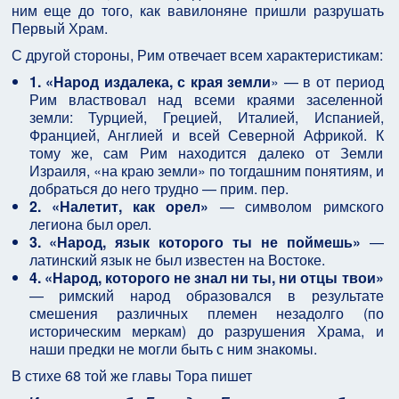
ним еще до того, как вавилоняне пришли разрушать
Первый Храм.
С другой стороны, Рим отвечает всем характеристикам:
1. «Народ издалека, с края земли
»
— в от период
Рим властвовал над всеми краями заселенной
земли: Турцией, Грецией, Италией, Испанией,
Францией, Англией и всей Северной Африкой. К
тому же, сам Рим находится далеко от Земли
Израиля, «на краю земли» по тогдашним понятиям, и
добраться до него трудно — прим. пер.
2. «Налетит, как орел»
— символом римского
легиона был орел.
3. «Народ, язык которого ты не поймешь»
—
латинский язык не был известен на Востоке.
4. «Народ, которого не знал ни ты, ни отцы твои»
— римский народ образовался в результате
смешения различных племен незадолго (по
историческим меркам) до разрушения Храма, и
наши предки не могли быть с ним знакомы.
В стихе 68 той же главы Тора пишет