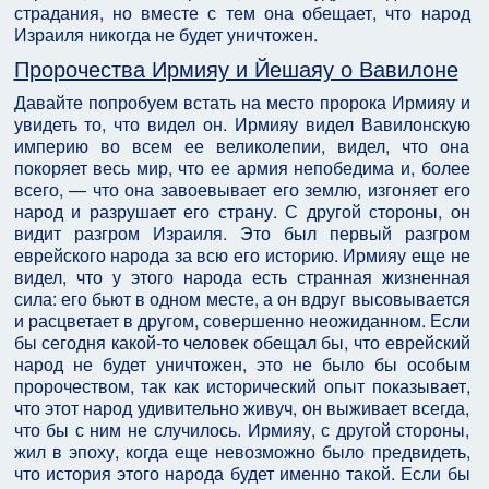
страдания, но вместе с тем она обещает, что народ
Израиля никогда не будет уничтожен.
Пророчества Ирмияу и Йешаяу о Вавилоне
Давайте попробуем встать на место пророка Ирмияу и
увидеть то, что видел он. Ирмияу видел Вавилонскую
империю во всем ее великолепии, видел, что она
покоряет весь мир, что ее армия непобедима и, более
всего, — что она завоевывает его землю, изгоняет его
народ и разрушает его страну. С другой стороны, он
видит разгром Израиля. Это был первый разгром
еврейского народа за всю его историю. Ирмияу еще не
видел, что у этого народа есть странная жизненная
сила: его бьют в одном месте, а он вдруг высовывается
и расцветает в другом, совершенно неожиданном. Если
бы сегодня какой-то человек обещал бы, что еврейский
народ не будет уничтожен, это не было бы особым
пророчеством, так как исторический опыт показывает,
что этот народ удивительно живуч, он выживает всегда,
что бы с ним не случилось. Ирмияу, с другой стороны,
жил в эпоху, когда еще невозможно было предвидеть,
что история этого народа будет именно такой. Если бы