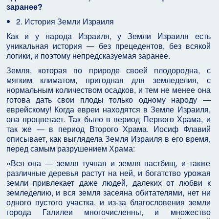
заранее?
2. История Земли Израиля
Как и у народа Израиля, у Земли Израиля есть
уникальная история — без прецедентов, без всякой
логики, и поэтому непредсказуемая заранее.
Земля, которая по природе своей плодородна, с
мягким климатом, пригодная для земледелия, с
нормальным количеством осадков, и тем не менее она
готова дать свои плоды только одному народу —
еврейскому! Когда евреи находятся в Земле Израиля,
она процветает. Так было в период Первого Храма, и
так же — в период Второго Храма. Иосиф Флавий
описывает, как выглядела Земля Израиля в его время,
перед самым разрушением Храма:
«Вся она — земля тучная и земля пастбищ, и также
различные деревья растут на ней, и богатство урожая
земли привлекает даже людей, далеких от любви к
земледелию, и вся земля засеяна обитателями, нет ни
одного пустого участка, и из-за благословения земли
города Галилеи многочисленны, и множество