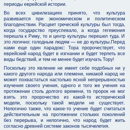
периоды еврейской истории.
Во всех цивилизациях принято, что культура
развивается при экономическом и политическом
благоденствии. Расцвет греческой культуры был тогда,
когда государство преуспевало, а когда гегемония
перешла к Риму, то и центр культуры перешел туда. И
это логично: голодным людям — не до культуры.Перед
нами еще один парадокс: Тора пророчествует, что
еврейский народ будет в изгнании и будет терпеть все
виды бедствий, и тем не менее будет изучать Тору!
Поскольку это явление не имеет себе подобных ни у
какого другого народа или племени, никакой народ не
может похвастаться настолько ясной непрерывностью
изучения своего учения, одного и того же учения на
протяжении столь долгого времени, то пророк не мог
взять это пророчество из какой-то исторической
модели, поскольку такой модели не существует.
Нелогично также, что какое-то учение будет считаться
действительным на протяжении стольких поколений
без перерыва, и нелогично, что народ будет жить
согласно древней системе законов тысячелетия.