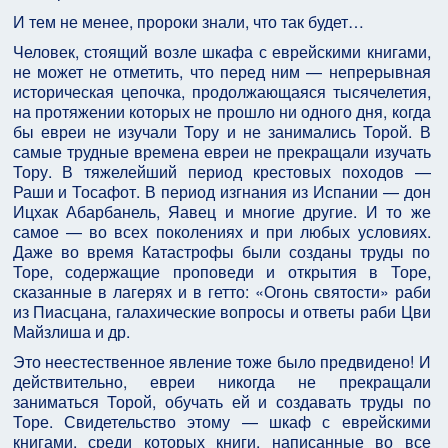
И тем не менее, пророки знали, что так будет…
Человек, стоящий возле шкафа с еврейскими книгами,
не может не отметить, что перед ним — непрерывная
историческая цепочка, продолжающаяся тысячелетия,
на протяжении которых не прошло ни одного дня, когда
бы евреи не изучали Тору и не занимались Торой. В
самые трудные времена евреи не прекращали изучать
Тору. В тяжелейший период крестовых походов —
Раши и Тосафот. В период изгнания из Испании — дон
Ицхак Абарбанель, Яавец и многие другие. И то же
самое — во всех поколениях и при любых условиях.
Даже во время Катастрофы были созданы труды по
Торе, содержащие проповеди и открытия в Торе,
сказанные в лагерях и в гетто: «Огонь святости» раби
из Пиасцана, галахические вопросы и ответы раби Цви
Майзлиша и др.
Это неестественное явление тоже было предвидено! И
действительно, евреи никогда не прекращали
заниматься Торой, обучать ей и создавать труды по
Торе. Свидетельство этому — шкаф с еврейскими
книгами, среди которых книги, написанные во все