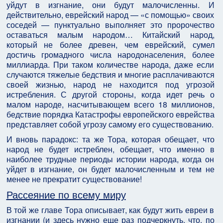
уйдут в изгнание, они будут малочисленны. И
действительно, еврейский народ — «с помощью» своих
соседей — пунктуально выполняет это пророчество
оставаться малым народом… Китайский народ,
который не более древен, чем еврейский, сумел
достичь громадного числа народонаселения, более
миллиарда. При таком количестве народа, даже если
случаются тяжелые бедствия и многие расплачиваются
своей жизнью, народ не находится под угрозой
истребления. С другой стороны, когда идет речь о
малом народе, насчитывающем всего 18 миллионов,
бедствие порядка Катастрофы европейского еврейства
представляет собой угрозу самому его существованию.
И вновь парадокс: та же Тора, которая обещает, что
народ не будет истреблен, обещает, что именно в
наиболее трудные периоды истории народа, когда он
уйдет в изгнание, он будет малочисленным и тем не
менее не прекратит существование!
Рассеяние по всему миру
В той же главе Тора описывает, как будут жить евреи в
изгнании (и здесь нужно еще раз подчеркнуть, что, по