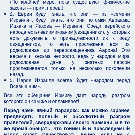
(По крайней мере, пока существуют физические
законы — прим. перев.)
2. Евреи будут знать, что они — из «семени
Израиля», будут знать, что они потомки Авраама,
Ицхака и Яакова — Израиля. Среди еврейского
народа естьлевиимикоаним(священники), у которых
есть документы о принадлежности их к роду
священников, то есть прослежена вся их
родословная до первосвященника Аарона! Это
весьма и весьма непросто, ведь у народов мира
родословная даже у знатных персон
прослеживается только на несколько поколений
назад.
3. Народ Израиля всегда будет «народом перед
Всевышним».
Все эти обещания Ирмияу дает народу, разгром
которого он сам же и оплакивает!
Перед нами явный парадокс: как можно заранее
предвидеть полный и абсолютный разгром
правителей, сверхдержавы своего времени, и в то
же время обещать, что гонимый и преследуемый
народ будет существовать вечно, если не с