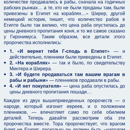
количестве продавались в рабы, сначала на годичных
рабских рынках… а те, кто не были проданы там, были
привезены в Египет на кораблях…» Ширер, другой
немецкий историк, пишет, что количество рабов в
Египте было так велико, что цена раба опустилась до
цены дневного пропитания коня, и то же самое сказано
у Гиронимуса. Таким образом, все детали этого
пророчества исполнились:
1. «И вернет тебя Г-сподь в Египет»
— и
действительно, пленники были приведены в Египет.
2. «На кораблях»
— так и было, по свидетельству
Минтера и Ширера.
3. «И будете продаваться там вашим врагам в
рабы и рабыни»
— пленников продавали в рабы.
4. «И нет покупателя»
— цена раба опустилась до
цены дневного пропитания лошади…
Каждое из двух вышеприведенных пророчеств — о
народе, который изгонит евреев, и о положении
пленников, — впечатляет само по себе обилием
деталей. Теперь давайте рассмотрим оба эти
пророчества вместе. Тора пророчествует, что врагом
будет не Египет, поскольку он должен быть «народом