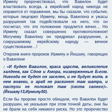
Ирмеяу пророчествовал, что Вавилон будет
властвовать всегда, а еврейский народ никогда не
оправится от поражения, мы бы сказали, что события,
которые лицезрел Ирмеяу, мощь Вавилона и ужасы
разрушения так подействовали на него, что он
посчитал, что это положение продлится вечно… Но
Ирмеяу сказал совершенно противоположное!
Могучему Вавилону он предрекал разрушение, а
сокрушаемому еврейскому народу — вечное
существование…!
Откроем книги пророков Ирмияу и Йешаяу, говорящих
о Вавилоне
: «И будет Вавилон, краса царств, великолепие
халдеев, как Сдом и Амора, низверженные Б-гом.
Никогда не будет он заселен, и не будут жить в
нем вовеки, и араб не раскинет там шатра, и
пастухи не положат там (скота своего)».
(Йешаяу13,Ирмияу50).
Если бы пророки просто обещали, что Вавилон будет
разрушен, не указывая при этом точной даты, они бы
не брали на себя никакого риска. Но это пророчество