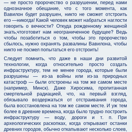
— не просто пророчество о разрушении, перед нами
однозначное обещание, что с того момента, как
Вавилон будет разрушен, никто не сможет отстроить
его —никогда! Какой человек может набраться наглости
говорить о вечности? Откуда рожденному женщиной
знать,чтоготовит нам неограниченное будущее? Ведь
чтобы позаботиться о том, чтобы это пророчество
сбылось, нужно охранять развалины Вавилона, чтобы
никто не посмел попытаться его отстроить!
Следует помнить, что даже в наши дни развитой
технологии, когда относительно просто создать
инфраструктуру, тем не менее города, которые были
разрушены — из-за войны или из-за природных
катастроф — были отстроены на том же самом месте
(например, Минск). Даже Хиросима, пропитанная
смертельной радиацией, что, на первый взгляд,
обязывало воздержаться от отстраивания города,
была восстановлена на том же самом месте. И уж тем
более в древние времена, когда было трудно построить
инфраструктуру — воду, дороги и т. п. При
археологических раскопках, когда открывают останки
древних городов, обычно откапывают несколько слоев,