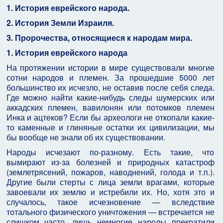
1. История еврейского народа.
2. История Земли Израиля.
3. Пророчества, относящиеся к народам мира.
1. История еврейского народа
На протяжении истории в мире существовали многие
сотни народов и племен. За прошедшие 5000 лет
большинство их исчезло, не оставив после себя следа.
Где можно найти какие-нибудь следы шумерских или
аккадских племен, вавилонян или потомков племен
Инка и ацтеков? Если бы археологи не откопали какие-
то каменные и глиняные остатки их цивилизации, мы
бы вообще не знали об их существовании.
Народы исчезают по-разному. Есть такие, что
вымирают из-за болезней и природных катастроф
(землетрясений, пожаров, наводнений, голода и т.п.).
Другие были стерты с лица земли врагами, которые
завоевали их землю и истребили их. Но, хотя это и
случалось, такое исчезновение — вследствие
тотального физического уничтожения — встречается не
слишком часто, лишь немногие народы прекратили