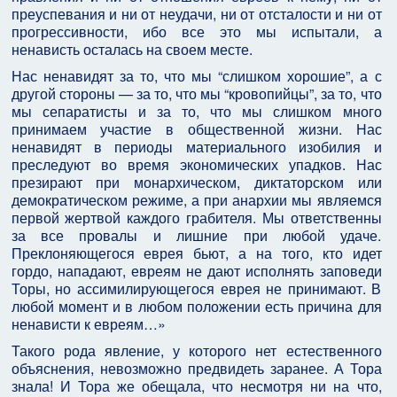
преуспевания и ни от неудачи, ни от отсталости и ни от
прогрессивности, ибо все это мы испытали, а
ненависть осталась на своем месте.
Нас ненавидят за то, что мы “слишком хорошие”, а с
другой стороны — за то, что мы “кровопийцы”, за то, что
мы сепаратисты и за то, что мы слишком много
принимаем участие в общественной жизни. Нас
ненавидят в периоды материального изобилия и
преследуют во время экономических упадков. Нас
презирают при монархическом, диктаторском или
демократическом режиме, а при анархии мы являемся
первой жертвой каждого грабителя. Мы ответственны
за все провалы и лишние при любой удаче.
Преклоняющегося еврея бьют, а на того, кто идет
гордо, нападают, евреям не дают исполнять заповеди
Торы, но ассимилирующегося еврея не принимают. В
любой момент и в любом положении есть причина для
ненависти к евреям…»
Такого рода явление, у которого нет естественного
объяснения, невозможно предвидеть заранее. А Тора
знала! И Тора же обещала, что несмотря ни на что,