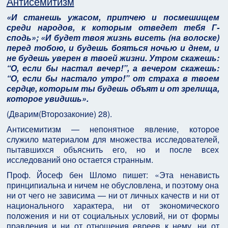
Антисемитизм
«И станешь ужасом, притчею и посмешищем
среди народов, к которым отведет тебя Г-
сподь»; «И будет твоя жизнь висеть (на волоске)
перед тобою, и будешь бояться ночью и днем, и
не будешь уверен в твоей жизни. Утром скажешь:
“О, если бы настал вечер!”, а вечером скажешь:
“О, если бы настало утро!” от страха в твоем
сердце, которым ты будешь объят и от зрелища,
которое увидишь
».
(Дварим(Второзаконие) 28).
Антисемитизм — непонятное явление, которое
служило материалом для множества исследователей,
пытавшихся объяснить его, но и после всех
исследований оно остается странным.
Проф. Йосеф бен Шломо пишет: «Эта ненависть
принципиальна и ничем не обусловлена, и поэтому она
ни от чего не зависима — ни от личных качеств и ни от
национального характера, ни от экономического
положения и ни от социальных условий, ни от формы
правления и ни от отношения евреев к нему, ни от