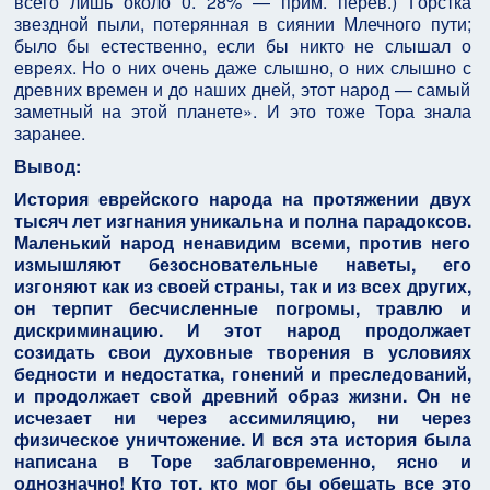
всего лишь около 0. 28% — прим. перев.) Горстка
звездной пыли, потерянная в сиянии Млечного пути;
было бы естественно, если бы никто не слышал о
евреях. Но о них очень даже слышно, о них слышно с
древних времен и до наших дней, этот народ — самый
заметный на этой планете». И это тоже Тора знала
заранее.
Вывод:
История еврейского народа на протяжении двух
тысяч лет изгнания уникальна и полна парадоксов.
Маленький народ ненавидим всеми, против него
измышляют безосновательные наветы, его
изгоняют как из своей страны, так и из всех других,
он терпит бесчисленные погромы, травлю и
дискриминацию. И этот народ продолжает
созидать свои духовные творения в условиях
бедности и недостатка, гонений и преследований,
и продолжает свой древний образ жизни. Он не
исчезает ни через ассимиляцию, ни через
физическое уничтожение. И вся эта история была
написана в Торе заблаговременно, ясно и
однозначно! Кто тот, кто мог бы обещать все это