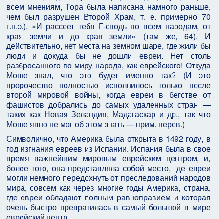
всем мнениям, Тора была написана намного раньше,
чем был разрушен Второй Храм, т. е. примерно 70
г.н.э.). «И рассеет тебя Г-сподь по всем народам, от
края земли и до края земли» (там же, 64). И
действительно, нет места на земном шаре, где жили бы
люди и докуда бы не дошли евреи. Нет столь
разбросанного по миру народа, как еврейского! Откуда
Моше знал, что это будет именно так? (И это
пророчество полностью исполнилось только после
второй мировой войны, когда евреи в бегстве от
фашистов добрались до самых удаленных стран —
таких как Новая Зеландия, Мадагаскар и др., так что
Моше явно не мог об этом знать — прим. перев.)
Символично, что Америка была открыта в 1492 году, в
год изгнания евреев из Испании. Испания была в свое
время важнейшим мировым еврейским центром, и,
более того, она представляла собой место, где евреи
могли немного передохнуть от преследований народов
мира, совсем как через многие годы Америка, страна,
где евреи обладают полным равноправием и которая
очень быстро превратилась в самый большой в мире
еврейский центр.