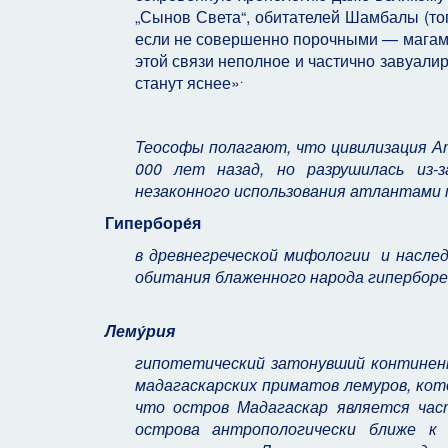
„Сынов Света“, обитателей Шамбалы (т
если не совершенно порочными — магами 
этой связи неполное и частично завуалир
.
станут яснее»
Теософы полагают, что цивилизация Ат
000 лет назад, но разрушилась из-
незаконного использования атлантами м
Гиперборе́я
в древнегреческой мифологии
и наслед
обитания блаженного народа гиперборе
Лему́рия
гипотетический затонувший континент
мадагаскарских приматов лемуров, кот
что остров Мадагаскар является час
острова антропологически ближе к 