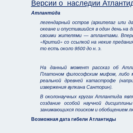
Версии о наследии Атлантид
Атланти́да
легендарный остров (архипелаг или 
океане и опустившийся в один день на 
своими жителями — атлантами. Вперв
«Критий» со ссылкой на некие предани
то есть около
9500 до н. э.
На данный момент рассказ об Атл
Платоном философским мифом, либо м
реальной древней катастрофе (напр
извержения вулкана Санторин).
В околонаучных кругах Атлантида явл
создание особой научной дисципли
занимающихся поиском и обобщением л
Возможная дата гибели Атлантиды