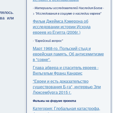
- Материалы исследователей Наследия Богов -
лялось.
> "Исследования в социуме о наследии евреев"
ова или
Фильм Джеймса Кэмерона об
исследовании истории Исхода
евреев из Египта (2006г.)
- "Еврейский вопрос"
Март 1968-го. Польский стыд и
еврейская память. Об антисемитизме
в "совке".
Глава абвера и спаситель евреев -
Вильгельм Франц Канарис
"Евреи и есть доказательство
существования Б-га", интервью Эли
Люксембурга 2015 г.
Фильмы на форуме проекта
Категория: Глобальная катастрофа,