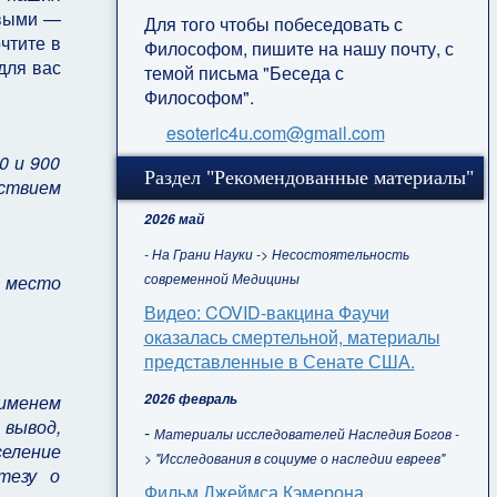
ивыми —
Для того чтобы побеседовать с
чтите в
Философом, пишите на нашу почту, с
для вас
темой письма "Беседа с
Философом".
esoteric4u.com@gmail.com
0 и 900
Раздел "Рекомендованные материалы"
ствием
2026 май
- На Грани Науки -> Несостоятельность
современной Медицины
, место
Видео: COVID-вакцина Фаучи
оказалась смертельной, материалы
представленные в Сенате США.
2026 февраль
 именем
 вывод,
-
Материалы исследователей Наследия Богов -
еление
> "Исследования в социуме о наследии евреев"
тезу о
Фильм Джеймса Кэмерона