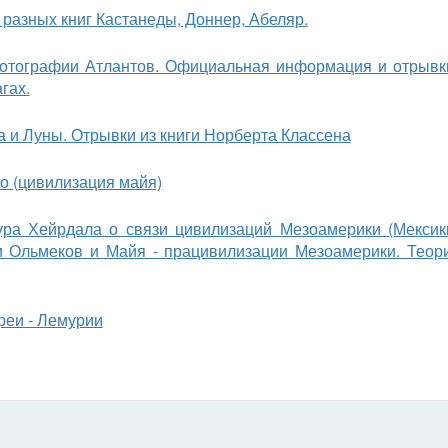
 разных книг Кастанеды, Доннер, Абеляр.
 фотографии Атлантов. Официальная информация и отрывк
гах.
 и Луны. Отрывки из книги Норберта Классена
о (цивилизация майя)
ра Хейрдала о связи цивилизаций Мезоамерики (Мексик
и Ольмеков и Майя - працивилизации Мезоамерики. Теор
реи - Лемурии