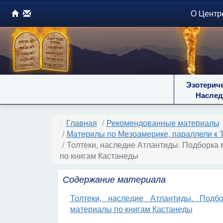
О Центр
Эзотерич
Наслед
Главная
Рекомендованные материалы
Материлы по Мезоамерике, параллели к 
Толтеки, наследие Атлантиды. Подборка
по книгам Кастанеды
Содержание материала
Толтеки, наследие Атлантиды. Под
материалы по книгам Кастанеды