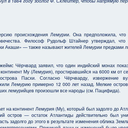
ул в 1864 году зоолог Ф. Склейтер, чтобы напрямую пе
рсию происхождения Лемурии. Она предположила, что 
овечества. Философ
Рудольф Штайнер
утверждал, что 
ки Акаши» — также называют жителей Лемурии предками л
жеймс Чёрчвард
заявил, что один индийский монах пока
континент Му (Лемурия), простиравшийся на 6000 км от с
острова Пасхи. Согласно Чёрчварду, извержение вул
жили Лемурию примерно 12 000 лет назад. Мелкие остро
ших лемурийцев произошли все народы (см. Пацифида).
ет на континент Лемурия (Му), который был задолго до Ат
ний остров — остаток Атлантиды действительно был ун
асть задолго до этого в результате изменения облика Земли
землетрясениями. Причиной данных изменений было уве