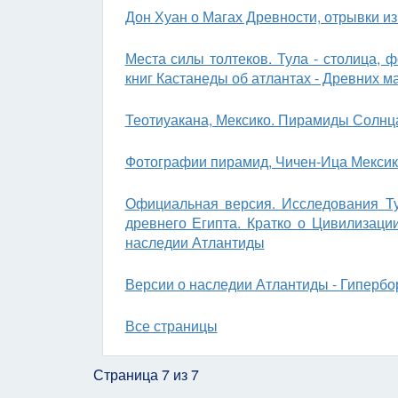
Дон Хуан о Магах Древности, отрывки из
Места силы толтеков. Тула - столица,
книг Кастанеды об атлантах - Древних ма
Теотиуакана, Мексико. Пирамиды Солнца
Фотографии пирамид, Чичен-Ица Мексик
Официальная версия. Исследования Ту
древнего Египта. Кратко о Цивилизаци
наследии Атлантиды
Версии о наследии Атлантиды - Гипербо
Все страницы
Страница 7 из 7