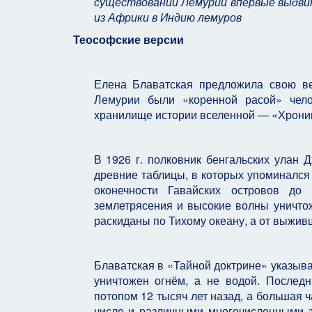
существовании Лемурии впервые выдвин
из Африки в Индию
лемуров
Теософские версии
Елена Блаватская
предложила свою ве
Лемурии были «коренной расой» чел
хранилище истории вселенной — «Хрони
В 1926 г. полковник бенгальских улан
Д
древние таблицы, в которых упоминался 
оконечности Гавайских островов до 
землетрясения и высокие волны уничто
раскиданы по Тихому океану, а от выжив
Блаватская в «Тайной доктрине» указыва
уничтожен огнём, а не водой. Послед
потопом 12 тысяч лет назад, а большая ч
числе и различными многочисленными 