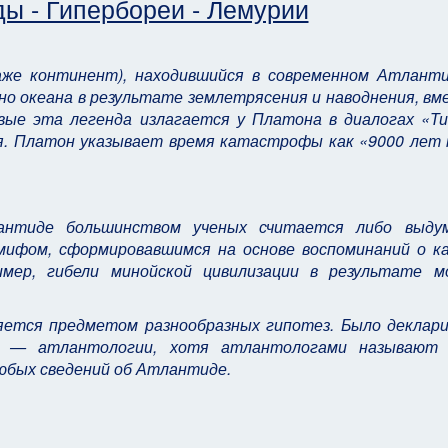
ы - Гипербореи - Лемурии
даже континент), находившийся в современном Атлант
дно океана в результате землетрясения и наводнения, вм
ые эта легенда излагается у Платона в диалогах «Т
я. Платон указывает время катастрофы как «9000 лет 
антиде большинством ученых считается либо выду
ифом, сформировавшимся на основе воспоминаний о к
имер, гибели минойской цивилизации в результате м
яется предметом разнообразных гипотез. Было деклар
ны — атлантологии, хотя атлантологами называют 
юбых сведений об Атлантиде.