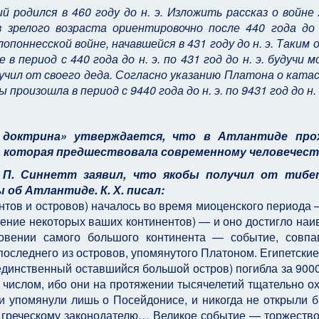
 родился в 460 году до н. э. Изложить рассказ о войне
зрелого возраста ориентировочно после 440 года до 
поннесской войне, начавшейся в 431 году до н. э. Таким 
 период с 440 года до н. э. по 431 год до н. э. будучи 
лучил от своего деда. Согласно указанию Платона о кат
роизошла в период с 9440 года до н. э. по 9431 год до н. 
я доктрина» утверждается, что в Атлантиде про
 которая предшествовала современному человечест
П. Синнетт заявил, что якобы получил от тибе
 об Атлантиде. К. Х. писал:
тов и островов) началось во время миоценского периода —
жение некоторых ваших континентов) — и оно достигло на
новении самого большого континента — событие, совп
оследнего из островов, упомянутого Платоном. Египетски
единственный оставшийся большой остров) погибла за 9000
числом, ибо они на протяжении тысячелетий тщательно о
ни упомянули лишь о Посейдонисе, и никогда не открыли 
 греческому законодателю… Великое событие — торжеств