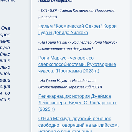
Новые материалы:
- ТКП / SSP - Тайная Космическая Программа
(наши дни)
Фильм "Космический Секрет" Корри
 Она
Гуда и Девида Уилкока
орое
тыню
- На Грани Науки -> Ури Геллер, Рони Маркус -
ттуда
психокинетики или фокусники?
ейчас
Рони Маркус - человек со
ия к
сверхспособностями. Рукотворные
лько
чудеса. (Программа 2023 г.)
нней
Теапи
- На Грани Науки -> Исследования
веция
Околосмертных Переживаний (ОСП)
ы со
Реинкарнация: история Джеймса
ли к
Лейнгингера. Видео С. Любарского.
(2025 г)
О’Нил Махмуд, друзский ребенок
свободно говорящий на английском,
история о реинкарнации