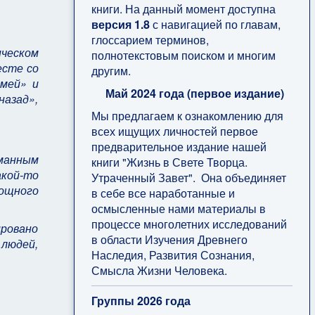
книги. На данный момент доступна
версия 1.8
с навигацией по главам,
глоссарием терминов,
ическом
полнотекстовым поиском и многим
есте со
другим.
имей» и
Май 2024 года (первое издание)
назад»,
Мы предлагаем к ознакомлению для
всех ищущих личностей первое
предварительное издание нашей
манным
книги "Жизнь в Свете Творца.
акой-то
Утраченный Завет". Она объединяет
ощного
в себе все наработанные и
осмысленные нами материалы в
процессе многолетних исследований
ировано
в области Изучения Древнего
людей,
Наследия, Развития Сознания,
Смысла Жизни Человека.
Группы 2026 года