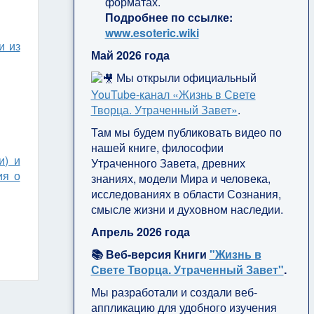
форматах.
Подробнее по ссылке:
www.esoteric.wiki
и из
Май 2026 года
Мы открыли официальный
YouTube‑канал «Жизнь в Свете
Творца. Утраченный Завет»
.
Там мы будем публиковать видео по
нашей книге, философии
и) и
Утраченного Завета, древних
ия о
знаниях, модели Мира и человека,
исследованиях в области Сознания,
смысле жизни и духовном наследии.
Апрель 2026 года
📚 Веб-версия Книги
"Жизнь в
Свете Творца. Утраченный Завет"
.
Мы разработали и создали веб-
аппликацию для удобного изучения