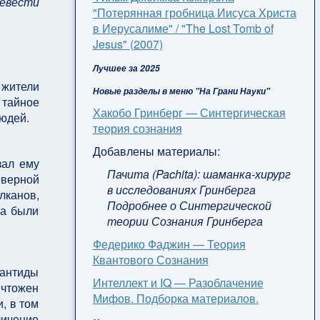
ревести
"Потерянная гробница Иисуса Христа
в Иерусалиме" / "The Lost Tomb of
Jesus" (2007)
Лучшее за 2025
жители
Новые разделы в меню "На Грани Науки"
тайное
Хакобо Гринберг — Синтергическая
юдей.
теория сознания
Добавлены материалы:
зал ему
Пачита (Pachita): шаманка-хирург
еверной
в исследованиях Гринберга
канов,
Подробнее о Синтергической
ва были
теории Сознания Гринберга
Федерико Фаджин — Теория
Квантового Сознания
лантиды
Интеллект и IQ — Разоблачение
ичтожен
Мифов. Подборка материалов.
, в том
личение