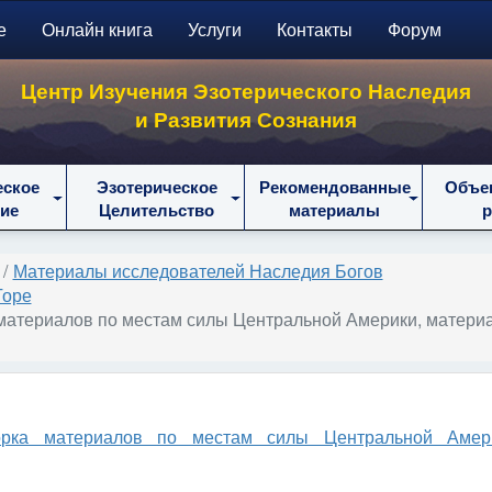
е
Онлайн книга
Услуги
Контакты
Форум
Центр Изучения Эзотерического Наследия
и Развития Сознания
еское
Эзотерическое
Рекомендованные
Объе
ие
Целительство
материалы
Материалы исследователей Наследия Богов
Торе
 материалов по местам силы Центральной Америки, матери
борка материалов по местам силы Центральной Амер