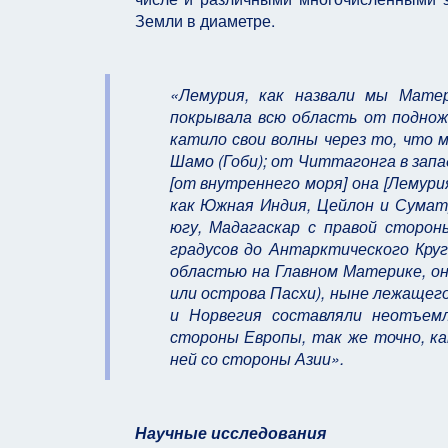
Земли в диаметре.
«Лемурия, как назвали мы Мате
покрывала всю область от поднож
катило свои волны через то, что 
Шамо (Гоби); от Читтагонга в запа
[от внутреннего моря] она [Лемури
как Южная Индия, Цейлон и Суматр
югу, Мадагаскар с правой стороны
градусов до Антарктического Кру
областью на Главном Материке, она
или острова Пасхи), ныне лежащег
и Норвегия составляли неотъем
стороны Европы, так же точно, ка
ней со стороны Азии».
Научные исследования