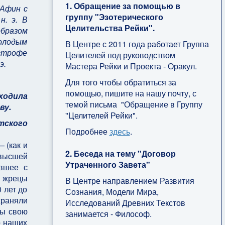
1. Обращение за помощью в
 Афин с
группу "Эзотерического
н. э. В
Целительства Рейки".
образом
молодым
В Центре с 2011 года работает Группа
астрофе
Целителей под руководством
э.
Мастера Рейки и Проекта - Оракул.
Для того чтобы обратиться за
помощью, пишите на нашу почту, с
ходила
темой письма "Обращение в Группу
ву.
"Целителей Рейки".
тского
Подробнее
здесь
.
 (как и
2. Беседа на тему "Договор
ивысшей
Утраченного Завета"
авшее с
е жрецы
В Центре направлением Развития
 лет до
Сознания, Модели Мира,
храняли
Исследований Древних Текстов
бы свою
занимается - Философ.
о наших