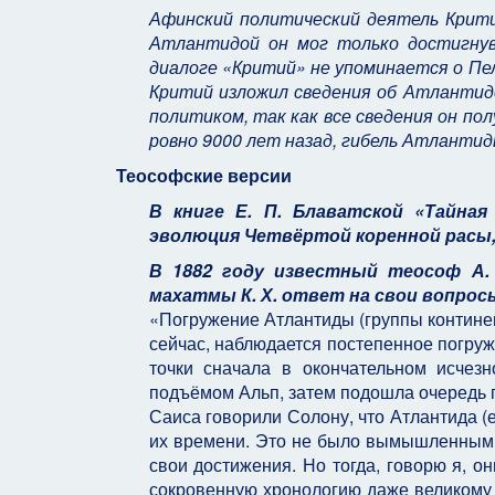
Афинский политический деятель Критий
Атлантидой он мог только достигнув 
диалоге «Критий» не упоминается о Пело
Критий изложил сведения об Атлантиде в
политиком, так как все сведения он по
ровно 9000 лет назад, гибель Атлантиды п
Теософские версии
В книге Е. П. Блаватской «Тайна
эволюция Четвёртой коренной расы,
В 1882 году известный
теософ
А. 
махатмы К. Х. ответ на свои вопросы
«Погружение Атлантиды (группы континен
сейчас, наблюдается постепенное погру
точки сначала в окончательном исчез
подъёмом Альп, затем подошла очередь п
Саиса говорили Солону, что Атлантида (
их времени. Это не было вымышленным 
свои достижения. Но тогда, говорю я, о
сокровенную хронологию даже великому