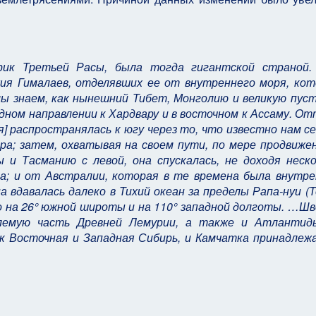
рик Третьей Расы, была тогда гигантской страной.
ия Гималаев, отделявших ее от внутреннего моря, кот
мы знаем, как нынешний Тибет, Монголию и великую пус
дном направлении к Хардвару и в восточном к Ассаму. О
я] распространялась к югу через то, что известно нам с
а; затем, охватывая на своем пути, по мере продвижен
 и Тасманию с левой, она спускалась, не доходя неско
га; и от Австралии, которая в те времена была внутре
 вдавалась далеко в Тихий океан за пределы Рапа-нуи (
о на 26° южной широты и на 110° западной долготы. …Ш
лемую часть Древней Лемурии, а также и Атлантид
к Восточная и Западная Сибирь, и Камчатка принадлежа