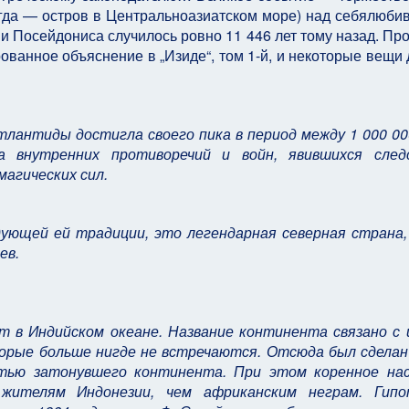
огда — остров в Центральноазиатском море) над себялюб
Посейдониса случилось ровно 11 446 лет тому назад. Про
ованное объяснение в „Изиде“, том 1-й, и некоторые вещи 
лантиды достигла своего пика в период между 1 000 00
за внутренних противоречий и войн, явившихся след
агических сил.
ующей ей традиции, это легендарная северная страна
ев.
 в Индийском океане. Название континента связано с
орые больше нигде не встречаются. Отсюда был сделан
тью затонувшего континента. При этом коренное нас
жителям Индонезии, чем африканским неграм. Гипо