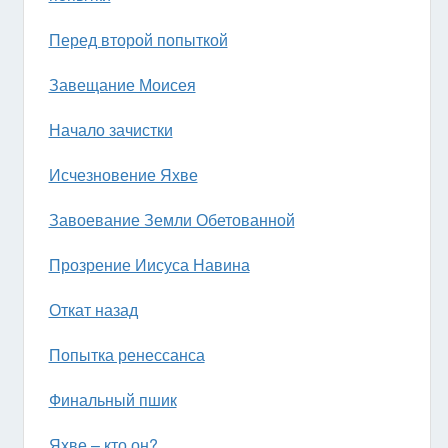
Перед второй попыткой
Завещание Моисея
Начало зачистки
Исчезновение Яхве
Завоевание Земли Обетованной
Прозрение Иисуса Навина
Откат назад
Попытка ренессанса
Финальный пшик
Яхве – кто он?..