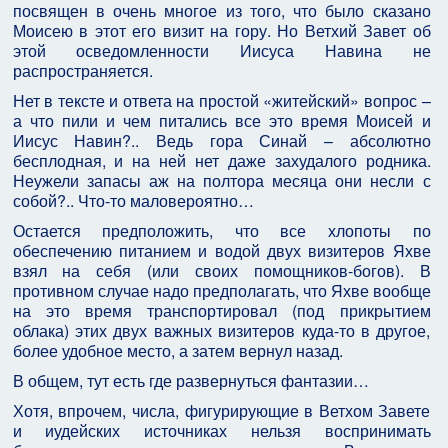
посвящен в очень многое из того, что было сказано
Моисею в этот его визит на гору. Но Ветхий Завет об
этой осведомленности Иисуса Навина не
распространяется.
Нет в тексте и ответа на простой «житейский» вопрос –
а что пили и чем питались все это время Моисей и
Иисус Навин?.. Ведь гора Синай – абсолютно
бесплодная, и на ней нет даже захудалого родника.
Неужели запасы аж на полтора месяца они несли с
собой?.. Что-то маловероятно…
Остается предположить, что все хлопоты по
обеспечению питанием и водой двух визитеров Яхве
взял на себя (или своих помощников-богов). В
противном случае надо предполагать, что Яхве вообще
на это время транспортировал (под прикрытием
облака) этих двух важных визитеров куда-то в другое,
более удобное место, а затем вернул назад.
В общем, тут есть где развернуться фантазии…
Хотя, впрочем, числа, фигурирующие в Ветхом Завете
и иудейских источниках нельзя воспринимать