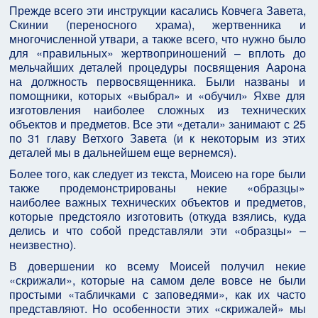
Прежде всего эти инструкции касались Ковчега Завета,
Скинии (переносного храма), жертвенника и
многочисленной утвари, а также всего, что нужно было
для «правильных» жертвоприношений – вплоть до
мельчайших деталей процедуры посвящения Аарона
на должность первосвященника. Были названы и
помощники, которых «выбрал» и «обучил» Яхве для
изготовления наиболее сложных из технических
объектов и предметов. Все эти «детали» занимают с 25
по 31 главу Ветхого Завета (и к некоторым из этих
деталей мы в дальнейшем еще вернемся).
Более того, как следует из текста, Моисею на горе были
также продемонстрированы некие «образцы»
наиболее важных технических объектов и предметов,
которые предстояло изготовить (откуда взялись, куда
делись и что собой представляли эти «образцы» –
неизвестно).
В довершении ко всему Моисей получил некие
«скрижали», которые на самом деле вовсе не были
простыми «табличками с заповедями», как их часто
представляют. Но особенности этих «скрижалей» мы