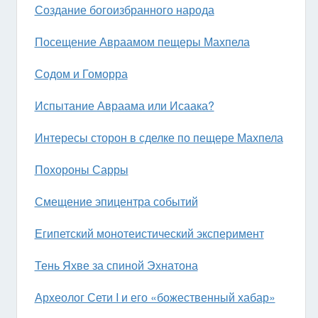
Создание богоизбранного народа
Посещение Авраамом пещеры Махпела
Содом и Гоморра
Испытание Авраама или Исаака?
Интересы сторон в сделке по пещере Махпела
Похороны Сарры
Смещение эпицентра событий
Египетский монотеистический эксперимент
Тень Яхве за спиной Эхнатона
Археолог Сети I и его «божественный хабар»