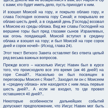
с вами; кто будет иметь дело, пусть приходит к ним.
И взошел Моисей на гору, и покрыло облако гору, и
слава Господня осенила гору Синай; и покрывало ее
облако шесть дней, а в седьмой день [Господь] воззвал
к Моисею из среды облака. Вид же славы Господней на
вершине горы был пред глазами сынов Израилевых,
как огонь поядающий. Моисей вступил в средину
облака и взошел на гору; и был Моисей на горе сорок
дней и сорок ночей» (Исход, глава 24).
Этот текст Ветхого Завета оставляет без ответа целый
ряд весьма важных вопросов.
Прежде всего – насколько Иисус Навин был в курсе
того, что происходило все это время (аж 46 дней!) на
горе Синай?.. Насколько он был посвящен в
переговоры Моисея с Яхве?.. Заходил ли он с Моисеем
в «средину облака» или находился с ним лишь первые
шесть дней?.. А если не входил, то где провел
оставшиеся 40 дней?..
Некоторые особенности дальнейших событий
допускают предположение, что Иисус Навин мог быть