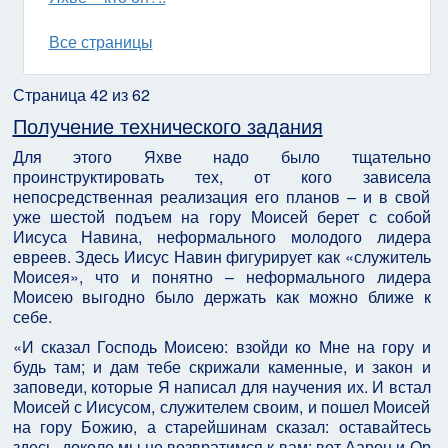
Все страницы
Страница 42 из 62
Получение технического задания
Для этого Яхве надо было тщательно
проинструктировать тех, от кого зависела
непосредственная реализация его планов – и в свой
уже шестой подъем на гору Моисей берет с собой
Иисуса Навина, неформального молодого лидера
евреев. Здесь Иисус Навин фигурирует как «служитель
Моисея», что и понятно – неформального лидера
Моисею выгодно было держать как можно ближе к
себе.
«И сказал Господь Моисею: взойди ко Мне на гору и
будь там; и дам тебе скрижали каменные, и закон и
заповеди, которые Я написал для научения их. И встал
Моисей с Иисусом, служителем своим, и пошел Моисей
на гору Божию, а старейшинам сказал: оставайтесь
здесь, доколе мы не возвратимся к вам; вот Аарон и Ор