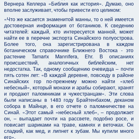
Вернера Келлера «Библия как история». Думаю, оно
вполне заслуживает, чтобы привести его целиком:
«Что же касается знаменитой манны, то о ней имеется
достоверная информация от ботаников. К сведению
читателей: каждый, кто интересуется манной, может
найти ее в перечне экспорта Синайского полуострова.
Более того, она зарегистрирована в каждом
ботаническом справочнике Ближнего Востока - это
растение Tamarix Mannifera, Ehr. В описаниях
происшествий, аналогичных библейским, нет
недостатка. Так, одному сообщению очевидца – почти
пять сотен лет: «В каждой деревне, повсюду в районе
Синайских гор по-прежнему можно найти «хлеб
небесный», который монахи и арабы собирают, хранят
и продают паломникам и чужестранцам». Эти слова
были написаны в 1483 году Брайтенбахом, деканом
собора в Майнце, в его отчете о паломничестве на
Синай. «Этот самый «небесный хлеб», – продолжает
он, – выпадает почти на рассвете, подобно росе, и
повисает шариками на траве, камнях и веточках. Он
сладкий, как мед, и липнет к зубам. Мы купили много
его».