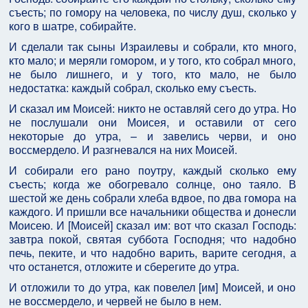
съесть; по гомору на человека, по числу душ, сколько у
кого в шатре, собирайте.
И сделали так сыны Израилевы и собрали, кто много,
кто мало; и меряли гомором, и у того, кто собрал много,
не было лишнего, и у того, кто мало, не было
недостатка: каждый собрал, сколько ему съесть.
И сказал им Моисей: никто не оставляй сего до утра. Но
не послушали они Моисея, и оставили от сего
некоторые до утра, – и завелись черви, и оно
воссмердело. И разгневался на них Моисей.
И собирали его рано поутру, каждый сколько ему
съесть; когда же обогревало солнце, оно таяло. В
шестой же день собрали хлеба вдвое, по два гомора на
каждого. И пришли все начальники общества и донесли
Моисею. И [Моисей] сказал им: вот что сказал Господь:
завтра покой, святая суббота Господня; что надобно
печь, пеките, и что надобно варить, варите сегодня, а
что останется, отложите и сберегите до утра.
И отложили то до утра, как повелел [им] Моисей, и оно
не воссмердело, и червей не было в нем.