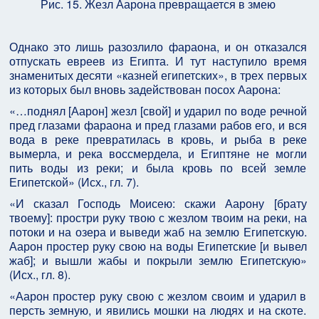
Рис. 15. Жезл Аарона превращается в змею
Однако это лишь разозлило фараона, и он отказался
отпускать евреев из Египта. И тут наступило время
знаменитых десяти «казней египетских», в трех первых
из которых был вновь задействован посох Аарона:
«…поднял [Аарон] жезл [свой] и ударил по воде речной
пред глазами фараона и пред глазами рабов его, и вся
вода в реке превратилась в кровь, и рыба в реке
вымерла, и река воссмердела, и Египтяне не могли
пить воды из реки; и была кровь по всей земле
Египетской» (Исх., гл. 7).
«И сказал Господь Моисею: скажи Аарону [брату
твоему]: простри руку твою с жезлом твоим на реки, на
потоки и на озера и выведи жаб на землю Египетскую.
Аарон простер руку свою на воды Египетские [и вывел
жаб]; и вышли жабы и покрыли землю Египетскую»
(Исх., гл. 8).
«Аарон простер руку свою с жезлом своим и ударил в
персть земную, и явились мошки на людях и на скоте.