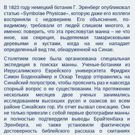
В 1823 году немецкий ботаник Г. Эренберг опубликовал
статью «Symbolae Physicae», которую даже его коллеги
восприняли с недоверием. Его объяснения, по-
видимому, требовали от людей слишком многого, а
именно: поверить, что эта пресловутая манна – не что
иное, как секреция, выделяемая тамарисковыми
деревьями и кустами, когда на них нападает
определенный вид тли, обнаруженной на Синае.
Столетием позже была организована специальная
экспедиция в поисках манны. Ученые-ботаники из
Иерусалимского Еврейского университета Фридрих
Симон Боденхаймер и Оскар Теодор отправились на
Синайский полуостров, чтобы прояснить раз и навсегда
спорный вопрос о ее существовании. На протяжении
нескольких месяцев двое ученых занимались
исследованием высохших русел и оазисов во всем
районе Синайских гор. Их отчет вызвал сенсацию. Они
не только привезли с собой первые фотографии манны
и полностью подтвердили выводы Брайтенбаха и
Эренберга, но также установили фактическую
достоверность библейского рассказа о скитаниях