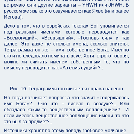
встречаются и другие варианты – YHWH или JHWH. В
русском же языке это озвучивается как Яхве (или ранее
Иегова).
Дело в том, что в еврейских текстах Бог упоминается
под разными именами, которые переводятся как
«Всемогущий», «Всевышний», «Господь сил» и так
далее. Это даже не столько имена, сколько эпитеты.
Тетраграмматон же – имя собственное Бога. Именно
его и не следовало поминать всуе. Хотя, строго говоря,
можно ли считать именем собственным то, что по
смыслу переводится как «Аз есмь сущий»?..
Рис. 10. Тетраграмматон (читается справа налево)
Но тогда возникает вопрос: а что значит «содержалось
имя Бога»?.. Оно что – висело в воздухе?.. Или
обладало каким-то вещественным воплощением?.. И
если имелось вещественное воплощение имени, то что
это был за предмет?..
Источники хранят по этому поводу гробовое молчание.