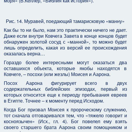
моря» (В.Келлер, «Библия как история»).
Рис. 14. Муравей, поедающий тамарисковую «манну»
Как бы то ни было, нам это практически ничего не дает.
Даже если внутри Ковчега Завета в конце концов будет
обнаружен золотой сосуд с «манной», то можно будет
лишь определить, какая из версий ее происхождения
оказалась верна…
Гораздо более интересными могут оказаться два
оставшихся объекта, которые якобы находятся в
Ковчеге, – посохи (или жезлы) Моисея и Аарона.
Посох Аарона фигурирует всего в двух
содержательных библейских эпизодах, первый из
которых относится еще к периоду пребывания евреев
в Египте. Точнее – к моменту перед Исходом.
Когда Бог призвал Моисея к пророческому служению,
тот сначала отговаривался тем, что «тяжело говорит и
косноязычен» (Исх., гл. 4). Бог повелел ему взять
своего старшего брата Аарона своим помощником и