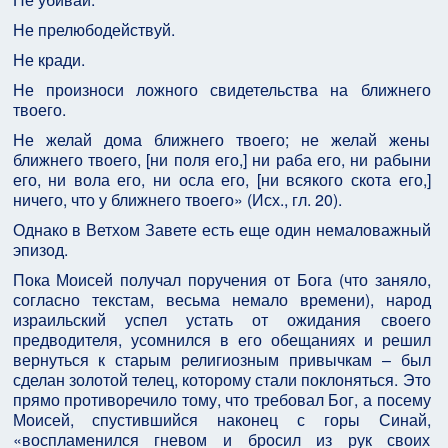
Не прелюбодействуй.
Не кради.
Не произноси ложного свидетельства на ближнего
твоего.
Не желай дома ближнего твоего; не желай жены
ближнего твоего, [ни поля его,] ни раба его, ни рабыни
его, ни вола его, ни осла его, [ни всякого скота его,]
ничего, что у ближнего твоего» (Исх., гл. 20).
Однако в Ветхом Завете есть еще один немаловажный
эпизод.
Пока Моисей получал поручения от Бога (что заняло,
согласно текстам, весьма немало времени), народ
израильский успел устать от ожидания своего
предводителя, усомнился в его обещаниях и решил
вернуться к старым религиозным привычкам – был
сделан золотой телец, которому стали поклоняться. Это
прямо противоречило тому, что требовал Бог, а посему
Моисей, спустившийся наконец с горы Синай,
«воспламенился гневом и бросил из рук своих