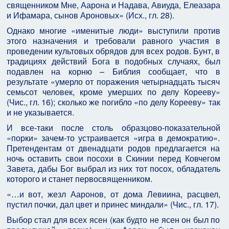
священником Мне, Аарона и Надава, Авиуда, Елеазара
и Ифамара, сынов Ароновых» (Исх., гл. 28).
Однако многие «именитые люди» выступили против
этого назначения и требовали равного участия в
проведении культовых обрядов для всех родов. Бунт, в
традициях действий Бога в подобных случаях, был
подавлен на корню – Библия сообщает, что в
результате «умерло от поражения четырнадцать тысяч
семьсот человек, кроме умерших по делу Корееву»
(Чис., гл. 16); сколько же погибло «по делу Корееву» так
и не указывается.
И все-таки после столь образцово-показательной
«порки» зачем-то устраивается «игра в демократию».
Претендентам от двенадцати родов предлагается на
ночь оставить свои посохи в Скинии перед Ковчегом
Завета, дабы Бог выбрал из них тот посох, обладатель
которого и станет первосвященником.
«…и вот, жезл Ааронов, от дома Левиина, расцвел,
пустил почки, дал цвет и принес миндали» (Чис., гл. 17).
Выбор стал для всех ясен (как будто не ясен он был по