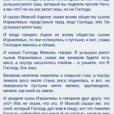
услышал ропот ваш, который вы подняли против Него:
а мы что? не на нас ропот ваш, но на Господа.
И сказал Моисей Аарону: скажи всему обществу сынов
Израилевых: предстаньте пред лице Господа, ибо Он
услышал ропот ваш.
И когда говорил Аарон ко всему обществу сынов
Израилевых, то они оглянулись к пустыне, и вот, слава
Господня явилась в облаке.
И сказал Господь Моисею, говоря: Я услышал ропот
сынов Израилевых; скажи им: вечером будете есть
мясо, а поутру насытитесь хлебом – и узнаете, что Я
Господь, Бог ваш.
Вечером налетели перепелы и покрыли стан, а поутру
лежала роса около стана; роса поднялась, и вот, на
поверхности пустыни нечто мелкое, круповидное,
мелкое, как иней на земле.
И увидели сыны Израилевы и говорили друг другу: что
это? Ибо не знали, что это. И Моисей сказал им: это
хлеб, который Господь дал вам в пищу; вот что повелел
Господь: собирайте его каждый по стольку, сколько ему