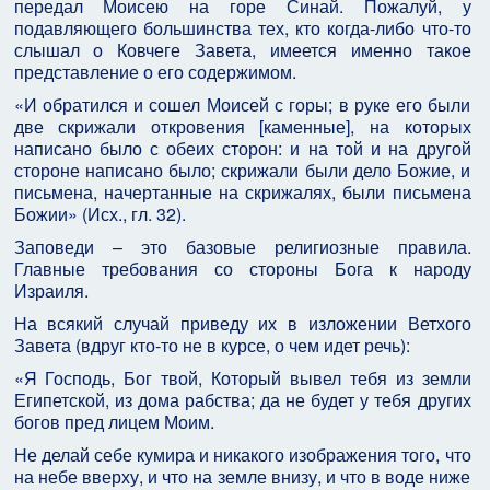
передал Моисею на горе Синай. Пожалуй, у
подавляющего большинства тех, кто когда-либо что-то
слышал о Ковчеге Завета, имеется именно такое
представление о его содержимом.
«И обратился и сошел Моисей с горы; в руке его были
две скрижали откровения [каменные], на которых
написано было с обеих сторон: и на той и на другой
стороне написано было; скрижали были дело Божие, и
письмена, начертанные на скрижалях, были письмена
Божии» (Исх., гл. 32).
Заповеди – это базовые религиозные правила.
Главные требования со стороны Бога к народу
Израиля.
На всякий случай приведу их в изложении Ветхого
Завета (вдруг кто-то не в курсе, о чем идет речь):
«Я Господь, Бог твой, Который вывел тебя из земли
Египетской, из дома рабства; да не будет у тебя других
богов пред лицем Моим.
Не делай себе кумира и никакого изображения того, что
на небе вверху, и что на земле внизу, и что в воде ниже