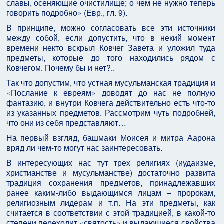
славы, осеняющие очистилище; о чем не нужно теперь
говорить подробно» (Евр., гл. 9).
В принципе, можно согласовать все эти источники
между собой, если допустить, что в некий момент
времени некто вскрыл Ковчег Завета и уложил туда
предметы, которые до того находились рядом с
Ковчегом. Почему бы и нет?..
Так что допустим, что устная мусульманская традиция и
«Послание к евреям» доводят до нас не полную
фантазию, и внутри Ковчега действительно есть что-то
из указанных предметов. Рассмотрим чуть подробней,
что они из себя представляют…
На первый взгляд, башмаки Моисея и митра Аарона
вряд ли чем-то могут нас заинтересовать.
В интересующих нас тут трех религиях (иудаизме,
христианстве и мусульманстве) достаточно развита
традиция сохранения предметов, принадлежавших
ранее каким-либо выдающимся лицам – пророкам,
религиозным лидерам и т.п. На эти предметы, как
считается в соответствии с этой традицией, в какой-то
степени переходит «святость» и выдающиеся свойства