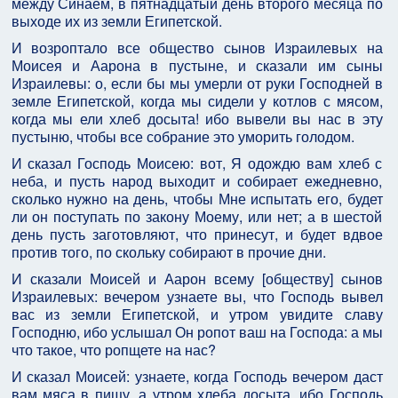
между Синаем, в пятнадцатый день второго месяца по
выходе их из земли Египетской.
И возроптало все общество сынов Израилевых на
Моисея и Аарона в пустыне, и сказали им сыны
Израилевы: о, если бы мы умерли от руки Господней в
земле Египетской, когда мы сидели у котлов с мясом,
когда мы ели хлеб досыта! ибо вывели вы нас в эту
пустыню, чтобы все собрание это уморить голодом.
И сказал Господь Моисею: вот, Я одождю вам хлеб с
неба, и пусть народ выходит и собирает ежедневно,
сколько нужно на день, чтобы Мне испытать его, будет
ли он поступать по закону Моему, или нет; а в шестой
день пусть заготовляют, что принесут, и будет вдвое
против того, по скольку собирают в прочие дни.
И сказали Моисей и Аарон всему [обществу] сынов
Израилевых: вечером узнаете вы, что Господь вывел
вас из земли Египетской, и утром увидите славу
Господню, ибо услышал Он ропот ваш на Господа: а мы
что такое, что ропщете на нас?
И сказал Моисей: узнаете, когда Господь вечером даст
вам мяса в пищу, а утром хлеба досыта, ибо Господь