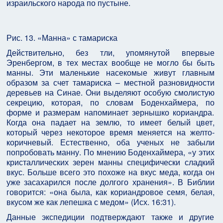
израильского народа по пустыне.
Рис. 13. «Манна» с тамариска
Действительно, без тли, упомянутой впервые
Эренбергом, в тех местах вообще не могло бы быть
манны. Эти маленькие насекомые живут главным
образом за счет тамариска – местной разновидности
деревьев на Синае. Они выделяют особую смолистую
секрецию, которая, по словам Боденхаймера, по
форме и размерам напоминает зернышко кориандра.
Когда она падает на землю, то имеет белый цвет,
который через некоторое время меняется на желто-
коричневый. Естественно, оба ученых не забыли
попробовать манну. По мнению Боденхаймера, «у этих
кристаллических зерен манны специфически сладкий
вкус. Больше всего это похоже на вкус меда, когда он
уже засахарился после долгого хранения». В Библии
говорится: «она была, как кориандровое семя, белая,
вкусом же как лепешка с медом» (Исх. 16:31).
Данные экспедиции подтверждают также и другие