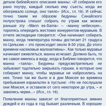
детали библейского описания манны: «И собирали его
рано поутру, каждый сколько ему съесть; когда же
обогревало солнце, оно таяло» (Исх., гл. 16). И сейчас
точно таким же образом бедуины Синайского
полуострова спешат собрать по утрам как можно
раньше эту «Mann es-Sama» – «манну небесную»,
торопясь опередить жестоких конкурентов-муравьев. В
отчете экспедиции говорится: «Они начинают собирать
манну, когда температура почвы достигает 21 градуса
по Цельсию – это происходит около 8-30 утра. До этого
времени насекомые малоактивны». Как только муравьи
начинают оживляться, манна исчезает. Должно быть, то
же самое имелось в виду, когда в Библии говорится, что
манна «таяла». Бедуины предусмотрительно не
забывают тщательно закрывать горшки, в которые они
собирают манну, чтобы муравьи не набросились на
нее. Точно так же было и в дни Моисея во времена
пребывания израильтян в пустыне: «Но не послушали
они Моисея, и оставили от сего некоторое до утра, – и
завелись черви...» (Исх., гл. 16).
Появление манны зависит от благоприятных зимних
дождей и из года в год бывает различным. В хорошие