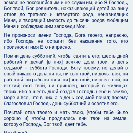
земли; не поклоняйся им и не служи им, ибо Я Господь,
Бог твой, Бог ревнитель, наказывающий детей за вину
отцов до третьего и четвертого рода, ненавидящих
Меня, и творящий милость до тысячи родов любящим
Меня и соблюдающим заповеди Мои.
Не произноси имени Господа, Бога твоего, напрасно,
ибо Господь не оставит без наказания того, кто
произносит имя Его напрасно.
Помни день субботний, чтобы святить его; шесть дней
работай и делай [в них] всякие дела твои, а день
седьмой – суббота Господу, Богу твоему: не делай в
оный никакого дела ни ты, ни сын твой, ни дочь твоя, ни
раб твой, ни рабыня твоя, ни [вол твой, ни осел твой, ни
всякий] скот твой, ни пришлец, который в жилищах
твоих; ибо в шесть дней создал Господь небо и землю,
море и все, что в них, а в день седьмой почил; посему
благословил Господь день субботний и освятил его.
Почитай отца твоего и мать твою, [чтобы тебе было
хорошо и] чтобы продлились дни твои на земле,
которую Господь, Бог твой, дает тебе.
Не убивай.