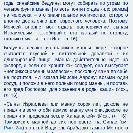
годы синайские бедуины могут собирать по утрам по
четыре фунта манны [то есть почти по два килограмма]
на человека – это значительное количество, которого
вполне достаточно для взрослого человека. Поэтому
Моисей вполне мог отдать распоряжение сынам
Израилевым: «...собирайте его каждый по стольку,
сколько ему съесть» (Исх., гл. 16).
Бедуины делают из шариков манны пюре, которое
считается вкусной и питательной добавкой к их
однообразной пище. Манна действительно идет на
экспорт, и если ее хранят как следует, она выступает
«неприкосновенным запасом», поскольку сама по себе
не портится. «И сказал Моисей Аарону: возьми один
сосуд, и положи в него полный гомор манны, и поставь
его пред Господом, для хранения в роды ваши» (Исх.,
гл. 16).
«Сыны Израилевы ели манну сорок лет, доколе не
пришли в землю обитаемую; манну ели они, доколе не
пришли к пределам земли Ханаанской» (Исх., гл. 16).
Тамариск с манной до сих пор растет на Синае (см.
Рис. 2-ц
) по всей Вади-эль-Араба до самого Мертвого