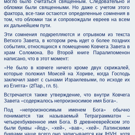
могло было считаться священным. Следовательно и
обломки были священными. Но даже с учетом этого
фактора, все-таки остаются определенные сомнения в
том, что обломки так и сопровождали евреев на всем
их дальнейшем пути.
Эти сомнения подкрепляются и отрывком из текста
Ветхого Завета, в котором речь идет о более поздних
событиях, относящихся к помещению Ковчега Завета в
храм Соломона. Во Второй книге Паралипоменон
написано, что в этот момент:
«Не было в ковчеге ничего кроме двух скрижалей,
которые положил Моисей на Хориве, когда Господь
заключил завет с сынами Израилевыми, по исходе их
из Египта» (2Пар., гл. 5).
Встречается также утверждение, что внутри Ковчега
Завета «содержалось непроизносимое имя Бога».
Под «непроизносимым именем Бога» обычно
понимается так называемый Тетраграмматон –
четырехбуквенное имя Бога. В древнееврейском это
были буквы «йод», «хей», «вав», «хей». Латинскими
буквами чаще всего оно записывается как IHVH, хотя