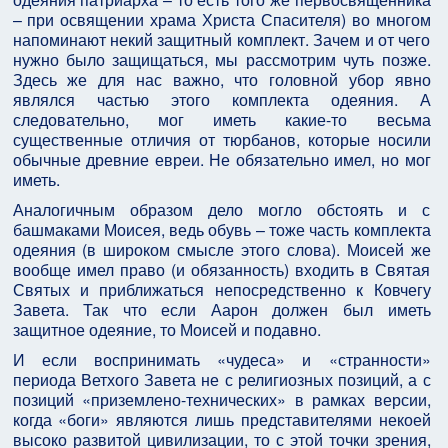
– при освящении храма Христа Спасителя) во многом
напоминают некий защитный комплект. Зачем и от чего
нужно было защищаться, мы рассмотрим чуть позже.
Здесь же для нас важно, что головной убор явно
являлся частью этого комплекта одеяния. А
следовательно, мог иметь какие-то весьма
существенные отличия от тюрбанов, которые носили
обычные древние евреи. Не обязательно имел, но мог
иметь.
Аналогичным образом дело могло обстоять и с
башмаками Моисея, ведь обувь – тоже часть комплекта
одеяния (в широком смысле этого слова). Моисей же
вообще имел право (и обязанность) входить в Святая
Святых и приближаться непосредственно к Ковчегу
Завета. Так что если Аарон должен был иметь
защитное одеяние, то Моисей и подавно.
И если воспринимать «чудеса» и «странности»
периода Ветхого Завета не с религиозных позиций, а с
позиций «приземлено-технических» в рамках версии,
когда «боги» являются лишь представителями некоей
высоко развитой цивилизации, то с этой точки зрения,