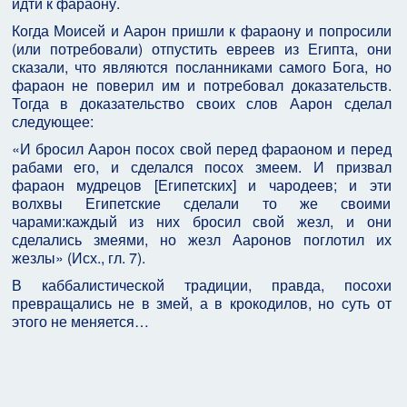
идти к фараону.
Когда Моисей и Аарон пришли к фараону и попросили
(или потребовали) отпустить евреев из Египта, они
сказали, что являются посланниками самого Бога, но
фараон не поверил им и потребовал доказательств.
Тогда в доказательство своих слов Аарон сделал
следующее:
«И бросил Аарон посох свой перед фараоном и перед
рабами его, и сделался посох змеем. И призвал
фараон мудрецов [Египетских] и чародеев; и эти
волхвы Египетские сделали то же своими
чарами:каждый из них бросил свой жезл, и они
сделались змеями, но жезл Ааронов поглотил их
жезлы» (Исх., гл. 7).
В каббалистической традиции, правда, посохи
превращались не в змей, а в крокодилов, но суть от
этого не меняется…