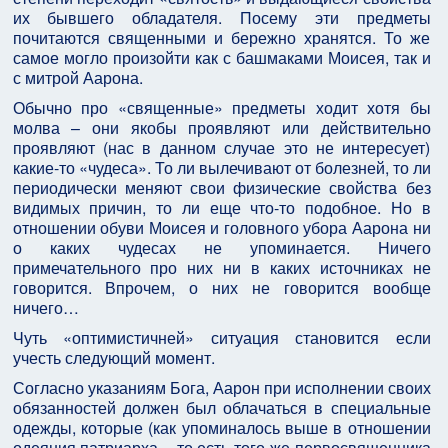
их бывшего обладателя. Посему эти предметы
почитаются священными и бережно хранятся. То же
самое могло произойти как с башмаками Моисея, так и
с митрой Аарона.
Обычно про «священные» предметы ходит хотя бы
молва – они якобы проявляют или действительно
проявляют (нас в данном случае это не интересует)
какие-то «чудеса». То ли вылечивают от болезней, то ли
периодически меняют свои физические свойства без
видимых причин, то ли еще что-то подобное. Но в
отношении обуви Моисея и головного убора Аарона ни
о каких чудесах не упоминается. Ничего
примечательного про них ни в каких источниках не
говорится. Впрочем, о них не говорится вообще
ничего…
Чуть «оптимистичней» ситуация становится если
учесть следующий момент.
Согласно указаниям Бога, Аарон при исполнении своих
обязанностей должен был облачаться в специальные
одежды, которые (как упоминалось выше в отношении
одеяния патриарха – то есть того же первосвященника