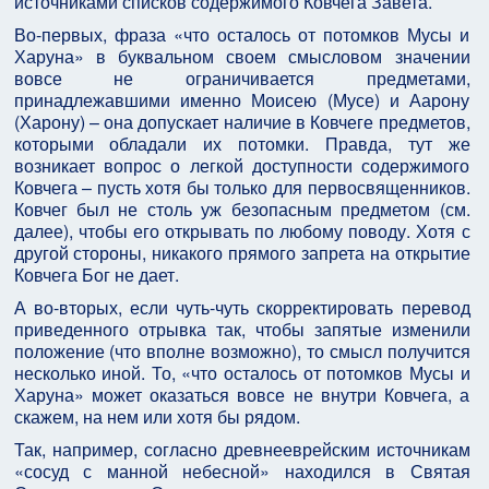
источниками списков содержимого Ковчега Завета.
Во-первых, фраза «что осталось от потомков Мусы и
Харуна» в буквальном своем смысловом значении
вовсе не ограничивается предметами,
принадлежавшими именно Моисею (Мусе) и Аарону
(Харону) – она допускает наличие в Ковчеге предметов,
которыми обладали их потомки. Правда, тут же
возникает вопрос о легкой доступности содержимого
Ковчега – пусть хотя бы только для первосвященников.
Ковчег был не столь уж безопасным предметом (см.
далее), чтобы его открывать по любому поводу. Хотя с
другой стороны, никакого прямого запрета на открытие
Ковчега Бог не дает.
А во-вторых, если чуть-чуть скорректировать перевод
приведенного отрывка так, чтобы запятые изменили
положение (что вполне возможно), то смысл получится
несколько иной. То, «что осталось от потомков Мусы и
Харуна» может оказаться вовсе не внутри Ковчега, а
скажем, на нем или хотя бы рядом.
Так, например, согласно древнееврейским источникам
«сосуд с манной небесной» находился в Святая