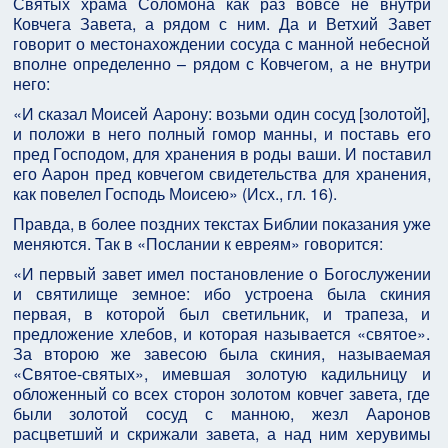
Святых храма Соломона как раз вовсе не внутри
Ковчега Завета, а рядом с ним. Да и Ветхий Завет
говорит о местонахождении сосуда с манной небесной
вполне определенно – рядом с Ковчегом, а не внутри
него:
«И сказал Моисей Аарону: возьми один сосуд [золотой],
и положи в него полный гомор манны, и поставь его
пред Господом, для хранения в роды ваши. И поставил
его Аарон пред ковчегом свидетельства для хранения,
как повелел Господь Моисею» (Исх., гл. 16).
Правда, в более поздних текстах Библии показания уже
меняются. Так в «Послании к евреям» говорится:
«И первый завет имел постановление о Богослужении
и святилище земное: ибо устроена была скиния
первая, в которой был светильник, и трапеза, и
предложение хлебов, и которая называется «святое».
За второю же завесою была скиния, называемая
«Святое-святых», имевшая золотую кадильницу и
обложенный со всех сторон золотом ковчег завета, где
были золотой сосуд с манною, жезл Ааронов
расцветший и скрижали завета, а над ним херувимы