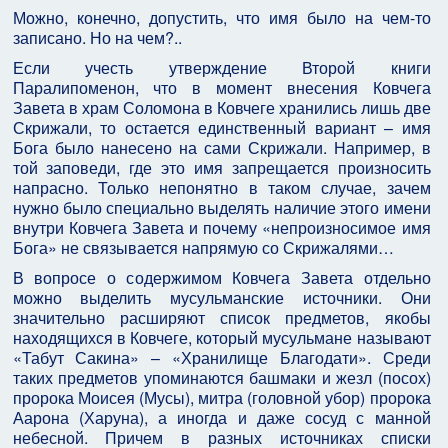
Можно, конечно, допустить, что имя было на чем-то
записано. Но на чем?..
Если учесть утверждение Второй книги
Паралипоменон, что в момент внесения Ковчега
Завета в храм Соломона в Ковчеге хранились лишь две
Скрижали, то остается единственный вариант – имя
Бога было нанесено на сами Скрижали. Например, в
той заповеди, где это имя запрещается произносить
напрасно. Только непонятно в таком случае, зачем
нужно было специально выделять наличие этого имени
внутри Ковчега Завета и почему «непроизносимое имя
Бога» не связывается напрямую со Скрижалями…
В вопросе о содержимом Ковчега Завета отдельно
можно выделить мусульманские источники. Они
значительно расширяют список предметов, якобы
находящихся в Ковчеге, который мусульмане называют
«Табут Сакина» – «Хранилище Благодати». Среди
таких предметов упоминаются башмаки и жезл (посох)
пророка Моисея (Мусы), митра (головной убор) пророка
Аарона (Харуна), а иногда и даже сосуд с манной
небесной. Причем в разных источниках списки