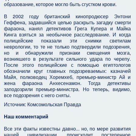
образование, которое могло быть сгустком крови.
В 2002 году британский кинопродюсер Энтони
Геффена, задавшийся целью раскрыть загадку смерти
фараона, нанял детективов Грега Купера и Майка
Кинга взяться за необычное расследование. И когда
полицейские показали эти снимки светилам
неврологии, то те не только подтвердили подозрения,
но и обнаружили признаки смещения мозга,
возникшего в результате сильного удара по черепу.
После этого полицейские с помощью египтологов
обозначили круг главных подозреваемых: казначей
Майя, полководец Хоремхеб, премьер-министр Ай и
жена фараона Анхесенамон. Тогда детективы
заподозрили премьер-министра. Но теперь, видимо,
все подозрения с него сняты.
Источник: Комсомольская Правда
Наш комментарий
Все эти факты известны давно... но, по мере развития
нашей цивилизации, происходит постепенное