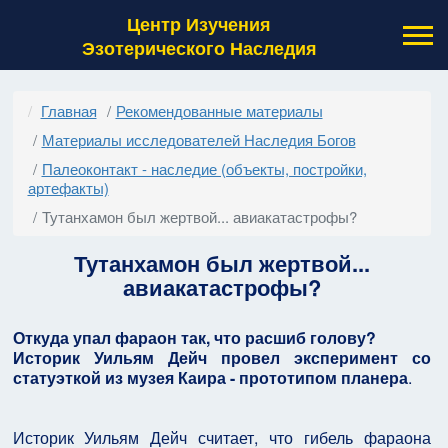
Центр Изучения
Эзотерического Наследия
Главная
Рекомендованные материалы
Материалы исследователей Наследия Богов
Палеоконтакт - наследие (объекты, постройки,
артефакты)
Тутанхамон был жертвой... авиакатастрофы?
Тутанхамон был жертвой...
авиакатастрофы?
Откуда упал фараон так, что расшиб голову?
Историк Уильям Дейч провел эксперимент со
статуэткой из музея Каира - прототипом планера
.
Историк Уильям Дейч считает, что гибель фараона