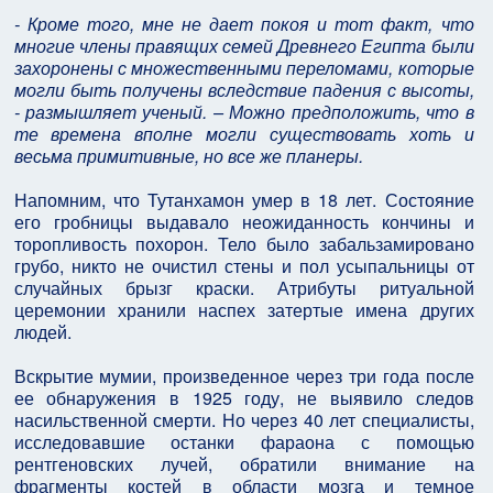
- Кроме того, мне не дает покоя и тот факт, что
многие члены правящих семей Древнего Египта были
захоронены с множественными переломами, которые
могли быть получены вследствие падения с высоты,
- размышляет ученый. – Можно предположить, что в
те времена вполне могли существовать хоть и
весьма примитивные, но все же планеры.
Напомним, что Тутанхамон умер в 18 лет. Состояние
его гробницы выдавало неожиданность кончины и
торопливость похорон. Тело было забальзамировано
грубо, никто не очистил стены и пол усыпальницы от
случайных брызг краски. Атрибуты ритуальной
церемонии хранили наспех затертые имена других
людей.
Вскрытие мумии, произведенное через три года после
ее обнаружения в 1925 году, не выявило следов
насильственной смерти. Но через 40 лет специалисты,
исследовавшие останки фараона с помощью
рентгеновских лучей, обратили внимание на
фрагменты костей в области мозга и темное