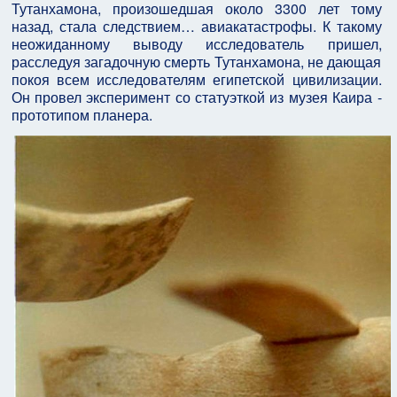
Тутанхамона, произошедшая около 3300 лет тому
назад, стала следствием… авиакатастрофы. К такому
неожиданному выводу исследователь пришел,
расследуя загадочную смерть Тутанхамона, не дающая
покоя всем исследователям египетской цивилизации.
Он провел эксперимент со статуэткой из музея Каира -
прототипом планера.