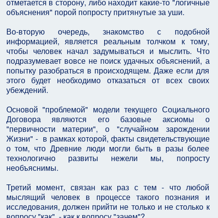
отметается в сторону, либо находит какие-то "логичные
объяснения" порой попросту притянутые за уши.
Во-вторую очередь, знакомство с подобной
информацией, является реальным толчком к тому,
чтобы человек начал задумываться и мыслить. Что
подразумевает вовсе не поиск удачных объяснений, а
попытку разобраться в происходящем. Даже если для
этого будет необходимо отказаться от всех своих
убеждений.
Основой "проблемой" модели текущего Социального
Договора являются его базовые аксиомы о
"первичности материи", о "случайном зарождении
Жизни" - в рамках которой, факты свидетельствующие
о том, что Древние люди могли быть в разы более
технологично развиты нежели мы, попросту
необъяснимы.
Третий момент, связан как раз с тем - что любой
мыслящий человек в процессе такого познания и
исследования, должен прийти не только и не столько к
вопросу "как", - как к вопросу "зачем"?