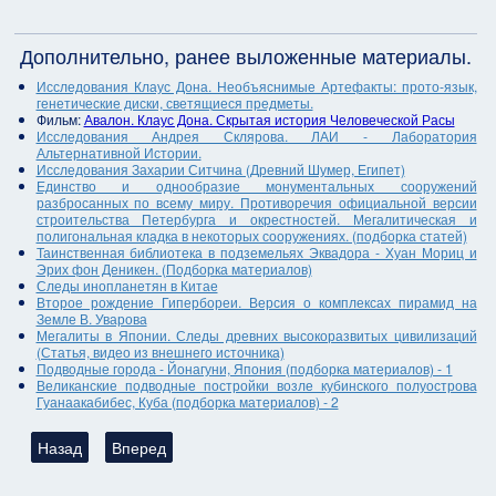
Дополнительно, ранее выложенные материалы.
Исследования Клаус Дона. Необъяснимые Артефакты: прото-язык,
генетические диски, светящиеся предметы.
Фильм:
Авалон. Клаус Дона. Скрытая история Человеческой Расы
Исследования Андрея Склярова. ЛАИ - Лаборатория
Альтернативной Истории.
Исследования Захарии Ситчина (Древний Шумер, Египет)
Единство и однообразие монументальных сооружений
разбросанных по всему миру. Противоречия официальной версии
строительства Петербурга и окрестностей. Мегалитическая и
полигональная кладка в некоторых сооружениях. (подборка статей)
Таинственная библиотека в подземельях Эквадора - Хуан Мориц и
Эрих фон Деникен. (Подборка материалов)
Следы инопланетян в Китае
Второе рождение Гипербореи. Версия о комплексах пирамид на
Земле В. Уварова
Мегалиты в Японии. Следы древних высокоразвитых цивилизаций
(Статья, видео из внешнего источника)
Подводные города - Йонагуни, Япония (подборка материалов) - 1
Великанские подводные постройки возле кубинского полуострова
Гуанаакабибес, Куба (подборка материалов) - 2
Предыдущий: Про неизвестный город Ниен, впоследствии пер
Следующий: Огромные каменные круги в Иордании
Назад
Вперед