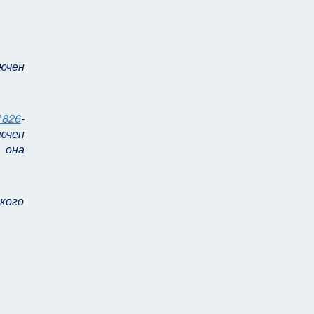
лючен
1826
-
лючен
 она
кого