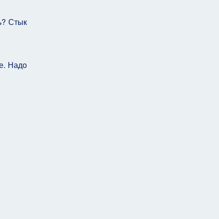
ь? Стык
е. Надо