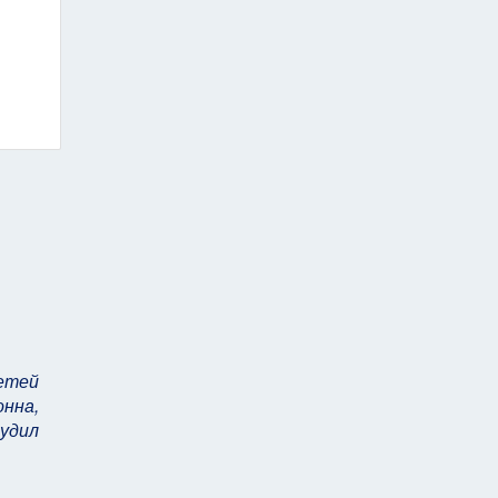
етей
онна,
удил