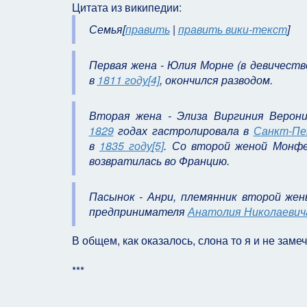
Цитата из википедии:
Семья[
править
|
править вики-текст
]
Первая жена - Юлия Морне (в девичестве
в
1811 году
[4]
, окончился разводом.
Вторая жена - Элиза Виргиния Верони
1829
годах гастролировала в
Санкт-Пе
в
1835 году
[5]
. Со второй женой Монфе
возвратилась во Францию.
Пасынок - Анри, племянник второй же
предпринимателя
Анатолия Николаевич
В общем, как оказалось, слона то я и не заме
***