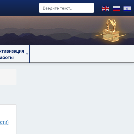
ктивизация
работы
сти)