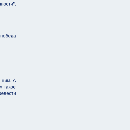
ности".
 победа
 ним. А
м такое
ревести