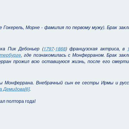
 Гокерель, Морне - фамилия по первому мужу). Брак зак
ка Пик Дебоньер (
1797
-
1868
) французская актриса, в
тербурге
, где познакомилась с Монферраном. Брак зак
рран прожил всю оставшуюся жизнь, после его смерти
ны Монферрана. Внебрачный сын ее сестры Ирмы и русс
а Демидова
[6]
.
чал полтора года!