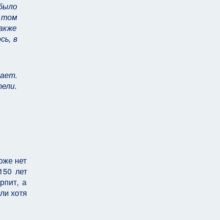
было
 том
акже
сь, в
тает.
ели.
оже нет
150 лет
рпит, а
ли хотя