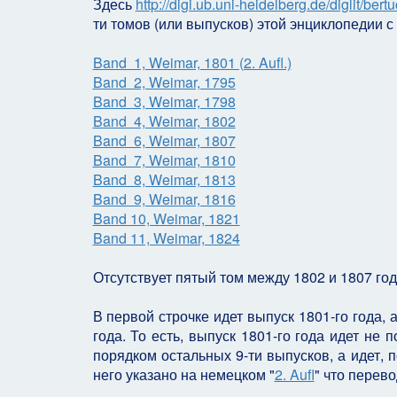
Здесь
http://digi.ub.uni-heidelberg.de/diglit/be
ти томов (или выпусков) этой энциклопедии с 
Band 1, Weimar, 1801 (2. Aufl.)
Band 2, Weimar, 1795
Band 3, Weimar, 1798
Band 4, Weimar, 1802
Band 6, Weimar, 1807
Band 7, Weimar, 1810
Band 8, Weimar, 1813
Band 9, Weimar, 1816
Band 10, Weimar, 1821
Band 11, Weimar, 1824
Отсутствует пятый том между 1802 и 1807 го
В первой строчке идет выпуск 1801-го года, 
года. То есть, выпуск 1801-го года идет не
порядком остальных 9-ти выпусков, а идет, п
него указано на немецком "
2. Aufl
" что перево