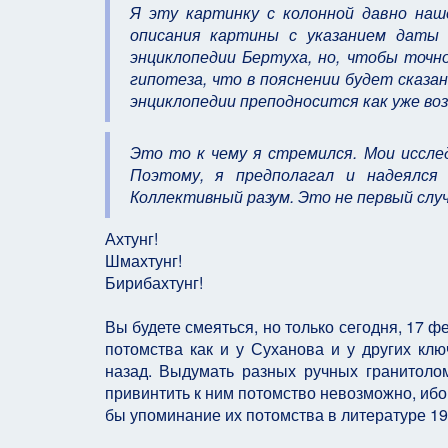
Я эту картинку с колонной давно на
описания картины с указанием даты 
энциклопедии Бертуха, но, чтобы точн
гипотеза, что в пояснении будет сказа
энциклопедии преподносится как уже во
Это то к чему я стремился. Мои иссле
Поэтому, я предполагал и надеялся
Коллективный разум. Это не первый слу
Ахтунг!
Шмахтунг!
Бирибахтунг!
Вы будете смеяться, но только сегодня, 17 ф
потомства как и у Суханова и у других кл
назад. Выдумать разных ручных гранитолом
привинтить к ним потомство невозможно, ибо
бы упоминание их потомства в литературе 19