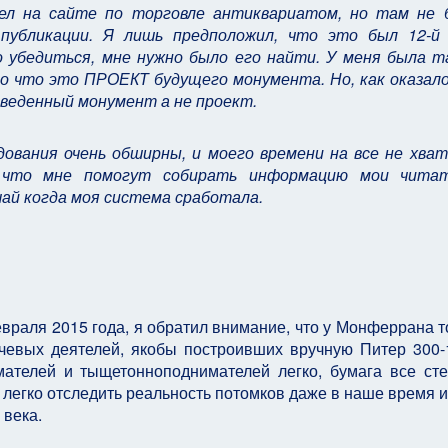
шел на сайте по торговле антиквариатом, но там не 
публикации. Я лишь предположил, что это был 12-й
о убедиться, мне нужно было его найти. У меня была т
но что это ПРОЕКТ будущего монумента. Но, как оказало
зведенный монумент а не проект.
дования очень обширны, и моего времени на все не хва
 что мне помогут собирать информацию мои читат
чай когда моя система сработала.
евраля 2015 года, я обратил внимание, что у Монферрана т
ючевых деятелей, якобы построивших вручную Питер 300-
ателей и тыщетонноподнимателей легко, бумага все сте
 легко отследить реальность потомков даже в наше время и
 века.