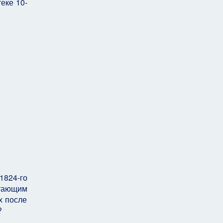
еке 10-
1824-го
стающим
х после
?