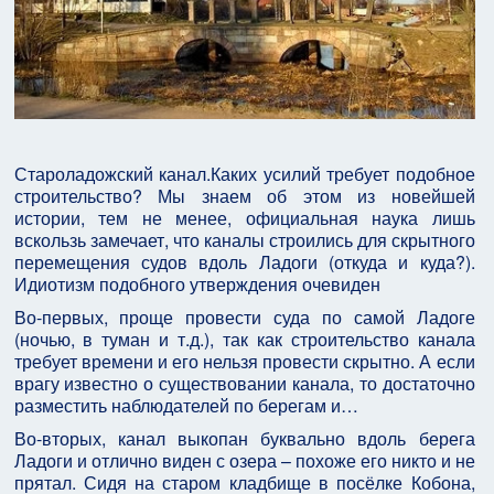
Староладожский канал.Каких усилий требует подобное
строительство? Мы знаем об этом из новейшей
истории, тем не менее, официальная наука лишь
вскользь замечает, что каналы строились для скрытного
перемещения судов вдоль Ладоги (откуда и куда?).
Идиотизм подобного утверждения очевиден
Во-первых, проще провести суда по самой Ладоге
(ночью, в туман и т.д.), так как строительство канала
требует времени и его нельзя провести скрытно. А если
врагу известно о существовании канала, то достаточно
разместить наблюдателей по берегам и…
Во-вторых, канал выкопан буквально вдоль берега
Ладоги и отлично виден с озера – похоже его никто и не
прятал. Сидя на старом кладбище в посёлке Кобона,