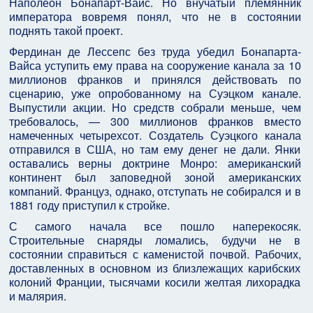
Наполеон Бонапарт-Вайс. Но внучатый племянник
императора вовремя понял, что не в состоянии
поднять такой проект.
Фердинан де Лессепс без труда убедил Бонапарта-
Вайса уступить ему права на сооружение канала за 10
миллионов франков и принялся действовать по
сценарию, уже опробованному на Суэцком канале.
Выпустили акции. Но средств собрали меньше, чем
требовалось, — 300 миллионов франков вместо
намеченных четырехсот. Создатель Суэцкого канала
отправился в США, но там ему денег не дали. Янки
оставались верны доктрине Монро: американский
континент был заповедной зоной американских
компаний. Француз, однако, отступать не собирался и в
1881 году приступил к стройке.
С самого начала все пошло наперекосяк.
Строительные снаряды ломались, будучи не в
состоянии справиться с каменистой почвой. Рабочих,
доставленных в основном из близлежащих карибских
колоний Франции, тысячами косили желтая лихорадка
и малярия.