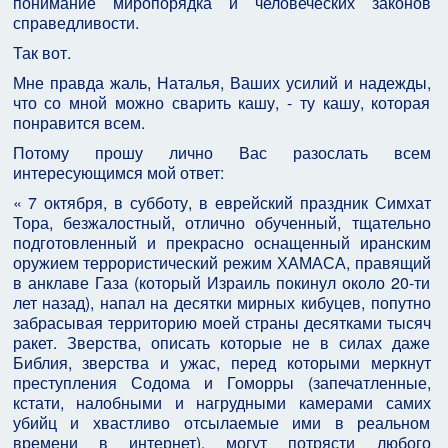
понимание миропорядка и человеческих законов
справедливости.
Так вот.
Мне правда жаль, Наталья, Ваших усилий и надежды,
что со мной можно сварить кашу, - ту кашу, которая
понравится всем.
Потому прошу лично Вас разослать всем
интересующимся мой ответ:
« 7 октября, в субботу, в еврейский праздник Симхат
Тора, безжалостный, отлично обученный, тщательно
подготовленный и прекрасно оснащенный иранским
оружием террористический режим ХАМАСА, правящий
в анклаве Газа (который Израиль покинул около 20-ти
лет назад), напал на десятки мирных кибуцев, попутно
забрасывая территорию моей страны десятками тысяч
ракет. Зверства, описать которые не в силах даже
Библия, зверства и ужас, перед которыми меркнут
преступления Содома и Гоморры (запечатленные,
кстати, налобными и нагрудными камерами самих
убийц и хвастливо отсылаемые ими в реальном
времени в интернет), могут потрясти любого