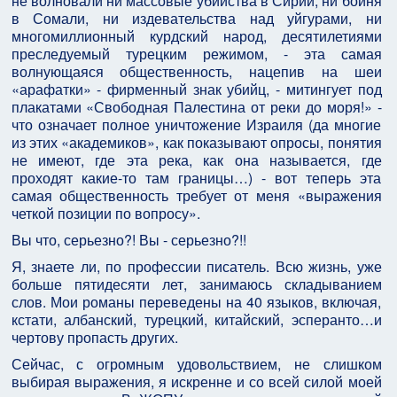
не волновали ни массовые убийства в Сирии, ни бойня
в Сомали, ни издевательства над уйгурами, ни
многомиллионный курдский народ, десятилетиями
преследуемый турецким режимом, - эта самая
волнующаяся общественность, нацепив на шеи
«арафатки» - фирменный знак убийц, - митингует под
плакатами «Свободная Палестина от реки до моря!» -
что означает полное уничтожение Израиля (да многие
из этих «академиков», как показывают опросы, понятия
не имеют, где эта река, как она называется, где
проходят какие-то там границы…) - вот теперь эта
самая общественность требует от меня «выражения
четкой позиции по вопросу».
Вы что, серьезно?! Вы - серьезно?!!
Я, знаете ли, по профессии писатель. Всю жизнь, уже
больше пятидесяти лет, занимаюсь складыванием
слов. Мои романы переведены на 40 языков, включая,
кстати, албанский, турецкий, китайский, эсперанто…и
чертову пропасть других.
Сейчас, с огромным удовольствием, не слишком
выбирая выражения, я искренне и со всей силой моей