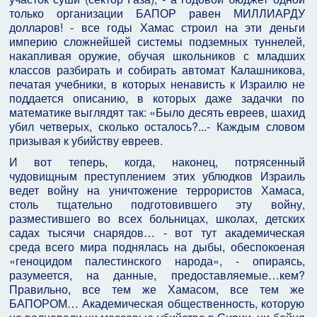
только организации БАПОР равен МИЛЛИАРДУ
долларов! - все годы Хамас строил на эти деньги
империю сложнейшей системы подземных туннелей,
накапливая оружие, обучая школьников с младших
классов разбирать и собирать автомат Калашникова,
печатая учебники, в которых ненависть к Израилю не
поддается описанию, в которых даже задачки по
математике выглядят так: «Было десять евреев, шахид
убил четверых, сколько осталось?...- Каждым словом
призывая к убийству евреев.
И вот теперь, когда, наконец, потрясенный
чудовищным преступлением этих ублюдков Израиль
ведет войну на уничтожение террористов Хамаса,
столь тщательно подготовившего эту войну,
разместившего во всех больницах, школах, детских
садах тысячи снарядов… - вот тут академическая
среда всего мира поднялась на дыбы, обеспокоеная
«геноцидом палестинского народа», - опираясь,
разумеется, на данные, предоставляемые…кем?
Правильно, все тем же Хамасом, все тем же
БАПОРОМ… Академическая общественность, которую