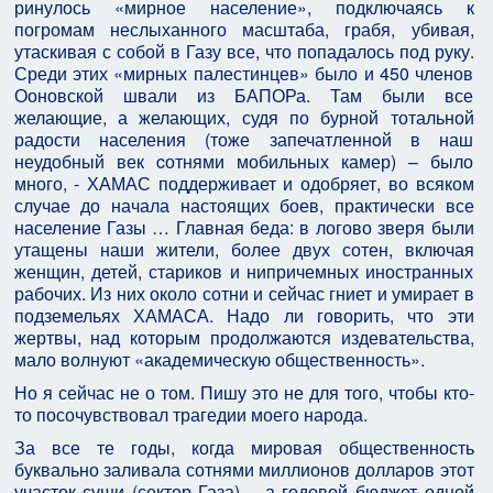
ринулось «мирное население», подключаясь к
погромам неслыханного масштаба, грабя, убивая,
утаскивая с собой в Газу все, что попадалось под руку.
Среди этих «мирных палестинцев» было и 450 членов
Ооновской швали из БАПОРа. Там были все
желающие, а желающих, судя по бурной тотальной
радости населения (тоже запечатленнoй в наш
неудобный век cотнями мобильных камер) – было
много, - ХАМАС поддерживает и одобряет, во всяком
случае до начала настоящих боев, практически все
население Газы … Главная беда: в логово зверя были
утащены наши жители, более двух сотен, включая
женщин, детей, стариков и нипричемных иностранных
рабочих. Из них около сотни и сейчас гниет и умирает в
подземельях ХАМАСА. Надо ли говорить, что эти
жертвы, над которым продолжаются издевательства,
мало волнуют «академическую общественность».
Но я сейчас не о том. Пишу это не для того, чтобы кто-
то посочувствовал трагедии моего народа.
За все те годы, когда мировая общественность
буквально заливала сотнями миллионов долларов этот
участок суши (сектор Газа), - а годовой бюджет одной