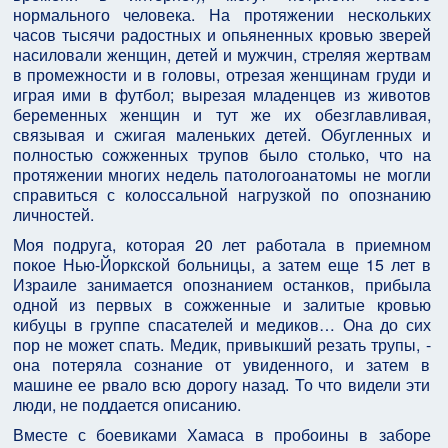
нормального человека. На протяжении нескольких
часов тысячи радостных и опьяненных кровью зверей
насиловали женщин, детей и мужчин, стреляя жертвам
в промежности и в головы, отрезая женщинам груди и
играя ими в футбол; вырезая младенцев из животов
беременных женщин и тут же их обезглавливая,
связывая и сжигая маленьких детей. Обугленных и
полностью сожженных трупов было столько, что на
протяжении многих недель патологоанатомы не могли
справиться с колоссальной нагрузкой по опознанию
личностей.
Моя подруга, которая 20 лет работала в приемном
покое Нью-Йоркской больницы, а затем еще 15 лет в
Израиле занимается опознанием останков, прибыла
одной из первых в сожженные и залитые кровью
кибуцы в группе спасателей и медиков… Она до сих
пор не может спать. Медик, привыкший резать трупы, -
она потеряла сознание от увиденного, и затем в
машине ее рвало всю дорогу назад. То что видели эти
люди, не поддается описанию.
Вместе с боевиками Хамаса в пробоины в заборе