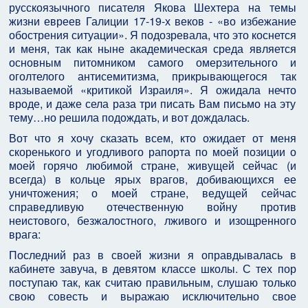
русскоязычного писателя Якова Шехтера на темы
жизни евреев Галиции 17-19-х веков - «во избежание
обострения ситуации». Я подозревала, что это коснется
и меня, так как ныне академическая среда является
основным питомником самого омерзительного и
оголтелого антисемитизма, прикрывающегося так
называемой «критикой Израиля». Я ожидала нечто
вроде, и даже села раза три писать Вам письмо на эту
тему…но решила подождать, и вот дождалась.
Вот что я хочу сказать всем, кто ожидает от меня
скоренького и угодливого рапорта по моей позиции о
моей горячо любимой стране, живущей сейчас (и
всегда) в кольце ярых врагов, добивающихся ее
уничтожения; о моей стране, ведущей сейчас
справедливую отечественную войну против
неистового, безжалостного, лживого и изощренного
врага:
Последний раз в своей жизни я оправдывалась в
кабинете завуча, в девятом классе школы. С тех пор
поступаю так, как считаю правильным, слушаю только
свою совесть и выражаю исключительно свое