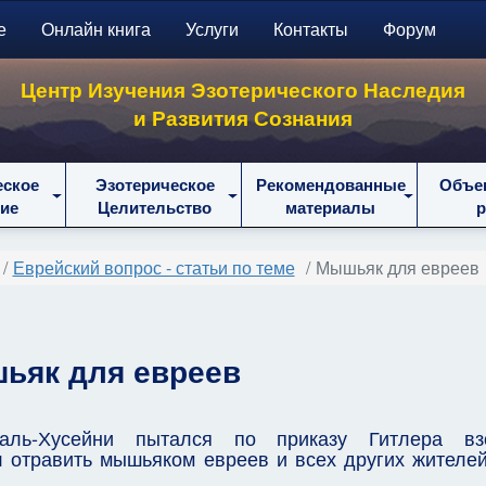
е
Онлайн книга
Услуги
Контакты
Форум
Центр Изучения Эзотерического Наследия
и Развития Сознания
еское
Эзотерическое
Рекомендованные
Объе
ие
Целительство
материалы
Еврейский вопрос - статьи по теме
Мышьяк для евреев
ьяк для евреев
ль-Хусейни пытался по приказу Гитлера взо
 отравить мышьяком евреев и всех других жителей