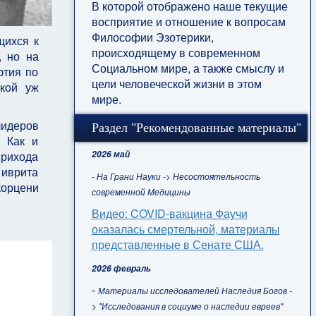
В которой отображено наше текущие
восприятие и отношение к вопросам
Философии Эзотерики,
щихся к
происходящему в современном
, но на
Социальном мире, а также смыслу и
фтия по
цели человеческой жизни в этом
кой уж
мире.
лидеров
Раздел "Рекомендованные материалы"
. Как и
2026 май
прихода
 иврита
- На Грани Науки -> Несостоятельность
корцени
современной Медицины
Видео: COVID-вакцина Фаучи
оказалась смертельной, материалы
представленные в Сенате США.
2026 февраль
-
Материалы исследователей Наследия Богов -
> "Исследования в социуме о наследии евреев"