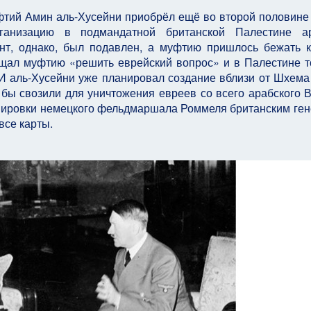
тий Амин аль-Хусейни приобрёл ещё во второй половине 
анизацию в подмандатной британской Палестине ар
унт, однако, был подавлен, а муфтию пришлось бежать 
ещал муфтию «решить еврейский вопрос» и в Палестине т
 И аль-Хусейни уже планировал создание вблизи от Шхема
 бы свозили для уничтожения евреев со всего арабского В
ппировки немецкого фельдмаршала Роммеля британским ге
все карты.