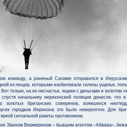
вою команду, а раненый Саламе отправился в Иерусали
одной из пещер, которыми изобиловали склоны ущелья, поп
Вот только, на их несчастье, ящики с деньгами и золотом 
 спустя начальнику иерихонской полиции донесли, что в
о золотых британских соверенов, взявшихся ниоткуд
ругих городков Иерихона это было невероятно. Для бри
 яркой сигнальной ракеты противником.
нее Эрихом Вермереном – бывшим агентом «Абвера», беж