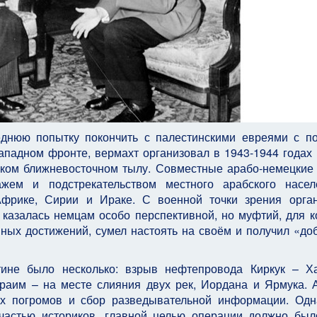
еднюю попытку покончить с палестинскими евреями с 
ападном фронте, вермахт организовал в 1943-1944 годах
ском ближневосточном тылу. Совместные арабо-немецкие
ажем и подстрекательством местного арабского насел
фрике, Сирии и Ираке. С военной точки зрения орга
казалась немцам особо перспективной, но муфтий, для к
ных достижений, сумел настоять на своём и получил «до
тине было несколько: взрыв нефтепровода Киркук – Х
раим – на месте слияния двух рек, Иордана и Ярмука. 
их погромов и сбор разведывательной информации. Одн
 частью историков, главной целью операции должно был