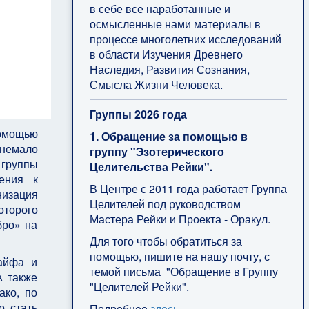
в себе все наработанные и
осмысленные нами материалы в
процессе многолетних исследований
в области Изучения Древнего
Наследия, Развития Сознания,
Смысла Жизни Человека.
Группы 2026 года
помощью
1. Обращение за помощью в
 немало
группу "Эзотерического
 группы
Целительства Рейки".
ения к
В Центре с 2011 года работает Группа
низация
Целителей под руководством
оторого
Мастера Рейки и Проекта - Оракул.
бро» на
Для того чтобы обратиться за
помощью, пишите на нашу почту, с
айфа и
темой письма "Обращение в Группу
А также
"Целителей Рейки".
ако, по
о стать
Подробнее
здесь
.