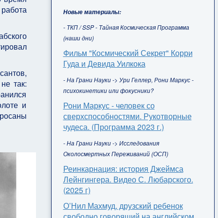
 работа
Новые материалы:
- ТКП / SSP - Тайная Космическая Программа
абского
(наши дни)
тировал
Фильм "Космический Секрет" Корри
Гуда и Девида Уилкока
сантов,
- На Грани Науки -> Ури Геллер, Рони Маркус -
не так:
психокинетики или фокусники?
ранился
олоте и
Рони Маркус - человек со
бросаны
сверхспособностями. Рукотворные
чудеса. (Программа 2023 г.)
- На Грани Науки -> Исследования
Околосмертных Переживаний (ОСП)
Реинкарнация: история Джеймса
Лейнгингера. Видео С. Любарского.
(2025 г)
О’Нил Махмуд, друзский ребенок
свободно говорящий на английском,