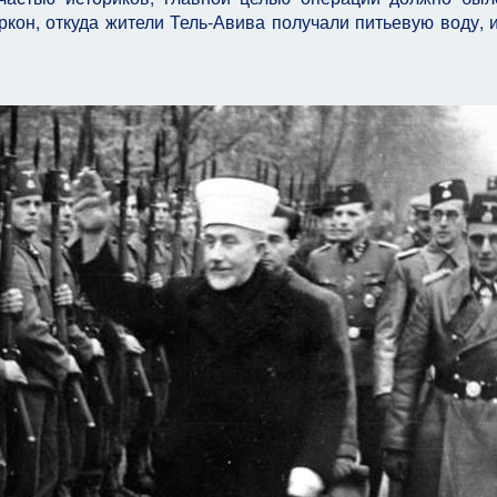
кон, откуда жители Тель-Авива получали питьевую воду, и