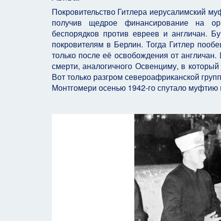
Покровительство Гитлера иерусалимский муф
получив щедрое финансирование на орг
беспорядков против евреев и англичан. Б
покровителям в Берлин. Тогда Гитлер пооб
только после её освобождения от англичан.
смерти, аналогичного Освенциму, в который
Вот только разгром североафриканской гру
Монтгомери осенью 1942-го спутало муфтию 