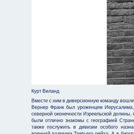
Курт Виланд
Вместе с ним в диверсионную команду вошли 
Вернер Франк был уроженцем Иерусалима,
северной оконечности Изреельской долины, 
были отлично знакомы с географией Стран
также послужить в дивизии особого назн
военной разведки Третьего рейха. А в биог