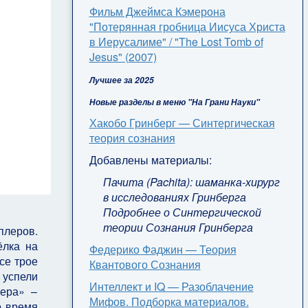
Фильм Джеймса Кэмерона
"Потерянная гробница Иисуса Христа
в Иерусалиме" / "The Lost Tomb of
Jesus" (2007)
Лучшее за 2025
Новые разделы в меню "На Грани Науки"
Хакобо Гринберг — Синтергическая
теория сознания
Добавлены материалы:
Пачита (Pachita): шаманка-хирург
в исследованиях Гринберга
Подробнее о Синтергической
теории Сознания Гринберга
плеров.
ёлка на
Федерико Фаджин — Теория
се трое
Квантового Сознания
 успели
Интеллект и IQ — Разоблачение
вера» –
Мифов. Подборка материалов.
о время