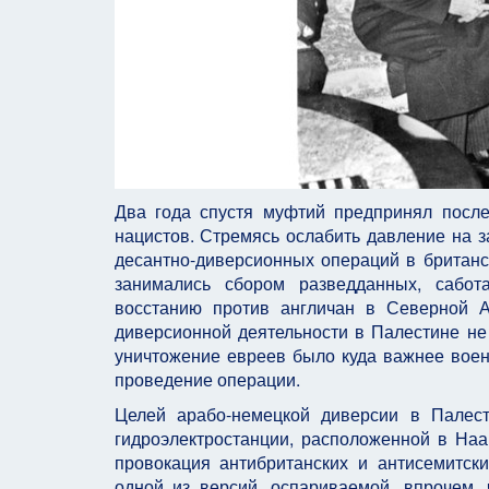
Два года спустя муфтий предпринял посл
нацистов. Стремясь ослабить давление на з
десантно-диверсионных операций в британ
занимались сбором разведданных, сабот
восстанию против англичан в Северной А
диверсионной деятельности в Палестине не 
уничтожение евреев было куда важнее воен
проведение операции.
Целей арабо-немецкой диверсии в Палес
гидроэлектростанции, расположенной в Наа
провокация антибританских и антисемитск
одной из версий, оспариваемой, впрочем,