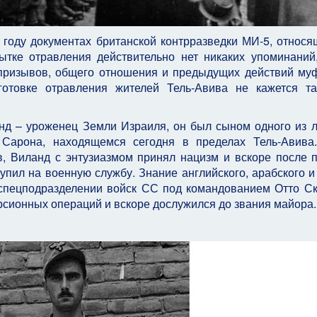
году документах британской контрразведки МИ-5, относя
ытке отравления действительно нет никаких упоминаний
 призывов, общего отношения и предыдущих действий му
отовке отравления жителей Тель-Авива не кажется та
нд – уроженец Земли Израиля, он был сыном одного из 
 Сарона, находящемся сегодня в пределах Тель-Авива
 Виланд с энтузиазмом принял нацизм и вскоре после 
тупил на военную службу. Знание английского, арабского и
 спецподразделении войск СС под командованием Отто С
рсионных операций и вскоре дослужился до звания майора.