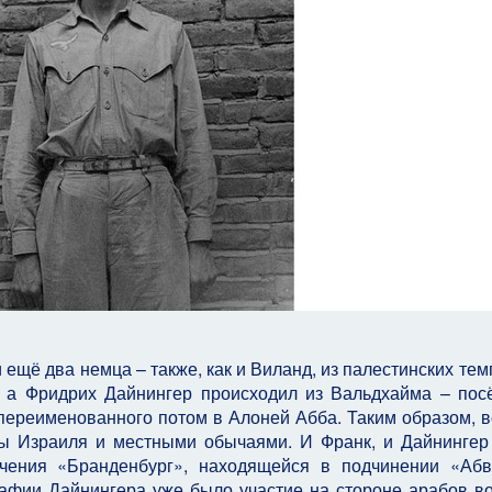
ещё два немца – также, как и Виланд, из палестинских тем
 а Фридрих Дайнингер происходил из Вальдхайма – пос
переименованного потом в Алоней Абба. Таким образом, в
ы Израиля и местными обычаями. И Франк, и Дайнингер
ачения «Бранденбург», находящейся в подчинении «Аб
рафии Дайнингера уже было участие на стороне арабов в