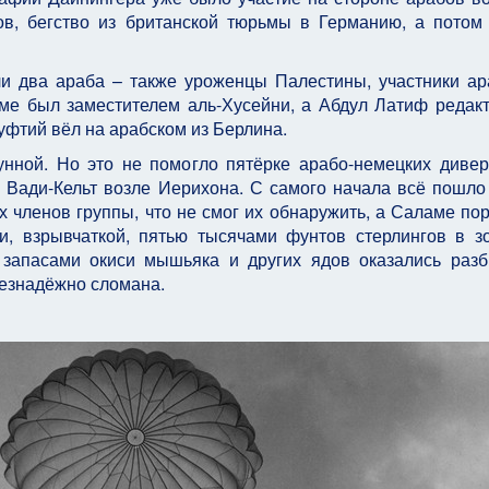
ов, бегство из британской тюрьмы в Германию, а потом
и два араба – также уроженцы Палестины, участники ар
ме был заместителем аль-Хусейни, а Абдул Латиф редак
уфтий вёл на арабском из Берлина.
унной. Но это не помогло пятёрке арабо-немецких дивер
Вади-Кельт возле Иерихона. С самого начала всё пошло 
х членов группы, что не смог их обнаружить, а Саламе по
и, взрывчаткой, пятью тысячами фунтов стерлингов в з
 запасами окиси мышьяка и других ядов оказались раз
безнадёжно сломана.