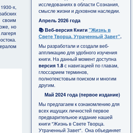
исследованиях в области Сознания,
1930-х,
смысле жизни и духовном наследии.
абских
к своим
Апрель 2026 года
оже, но
📚 Веб-версия Книги
"Жизнь в
 лагеря
Свете Творца. Утраченный Завет"
.
остока.
Мы разработали и создали веб-
нералом
аппликацию для удобного изучения
книги. На данный момент доступна
версия 1.8
с навигацией по главам,
глоссарием терминов,
полнотекстовым поиском и многим
другим.
Май 2024 года (первое издание)
Мы предлагаем к ознакомлению для
всех ищущих личностей первое
предварительное издание нашей
книги "Жизнь в Свете Творца.
Утраченный Завет". Она объединяет