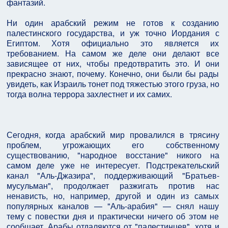
фантазий.
Ни один арабский режим не готов к созданию
палестинского государства, и уж точно Иордания с
Египтом. Хотя официально это является их
требованием. На самом же деле они делают все
зависящее от них, чтобы предотвратить это. И они
прекрасно знают, почему. Конечно, они были бы рады
увидеть, как Израиль тонет под тяжестью этого груза, но
тогда волна террора захлестнет и их самих.
Сегодня, когда арабский мир провалился в трясину
проблем, угрожающих его собственному
существованию, "народное восстание" никого на
самом деле уже не интересует. Подстрекательский
канал "Аль-Джазира", поддерживающий "Братьев-
мусульман", продолжает разжигать против нас
ненависть, но, например, другой и один из самых
популярных каналов — "Аль-арабия" — снял нашу
тему с повестки дня и практически ничего об этом не
сообщает. Арабы отдаляются от "палестинцев", хотя и