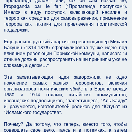
"пропаганда делом", или, как он сам назвал ее,
Propaganda par le fait ("Пропаганда поступком").
Имелся в виду поступок, включающий насилие и
террор как средство для самовыражения, применение
террора как тактики для привлечения политической
поддержки.
Еще раньше русский анархист и революционер Михаил
Бакунин (1814-1876) сформулировал ту же идею под
влиянием революции Парижской коммуны, написав: "и
отныне должны распространять наши принципы уже не
словами, а делом…"
Эта захватывающая идея заворожила не одно
поколение самых разных террористов, включая
организаторов политических убийств в Европе между
1880 и 1914 годами, китайских коммунистов,
ирландских подпольщиков, "палестинцев", "Аль-Каиду"
и, разумеется, изготовителей роликов для "Ютуба" из
"Исламского государства".
Почему? Да потому, что теперь, вместо того, чтобы
совершать свое дело, таясь и в потемках, а затем