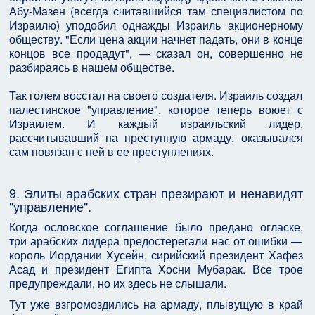
Абу-Мазен (всегда считавшийся там специалистом по
Израилю) уподобил однажды Израиль акционерному
обществу. "Если цена акции начнет падать, они в конце
концов все продадут", — сказал он, совершенно не
разбираясь в нашем обществе.
Так голем восстал на своего создателя. Израиль создал
палестинское "управление", которое теперь воюет с
Израилем. И каждый израильский лидер,
рассчитывавший на преступную армаду, оказывался
сам повязан с ней в ее преступлениях.
9. Элиты арабских стран презирают и ненавидят
"управление".
Когда ословское соглашение было предано огласке,
три арабских лидера предостерегали нас от ошибки —
король Иордании Хусейн, сирийский президент Хафез
Асад и президент Египта Хосни Мубарак. Все трое
предупреждали, но их здесь не слышали.
Тут уже взгромоздились на армаду, плывущую в край