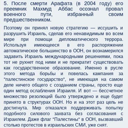
5. После смерти Арафата (в 2004 году) его
преемник Махмуд Аббас осознал провал
военного пути, избранный своим
предшественником.
Поэтому он принял новую стратегию — иссушить и
разрушить Израиль, сделав его ненавидимым во всем
мире при помощи дипломатического террора.
Используя имеющееся в его распоряжении
автоматическое большинство в ООН, он вознамерился
задавить Израиль международными решениями, пока
тот не рухнет под ними и не прекратит существовать
как государственное образование. Именно в русле
этого метода борьбы и повелась кампания за
"палестинское государство", не имеющая на самом
деле ничего общего с созданием страны, просто еще
один метод ослабления Израиля. И вот — бессчетное
множество резолюций было утверждено и еще будет
принято в структурах ООН. Но и на этот раз цель не
достигнута. Мир отказался поддерживать попытку
подобного силового захвата без согласования с
Израилем. Даже флаг "Палестины" в ООН, вызвавший
столько протестов в израильских СМИ, уже снят.