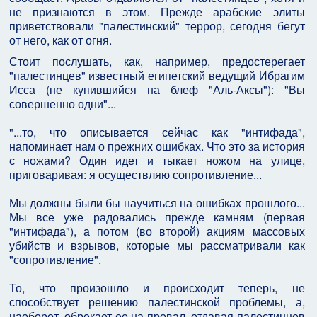
не признаются в этом. Прежде арабские элиты
приветствовали "палестинский" террор, сегодня бегут
от него, как от огня.
Стоит послушать, как, например, предостерегает
"палестинцев" известный египетский ведущий Ибрагим
Исса (не купившийся на блеф "Аль-Аксы"): "Вы
совершенно одни"...
"...то, что описывается сейчас как "интифада",
напоминает нам о прежних ошибках. Что это за история
с ножами? Один идет и тыкает ножом на улице,
приговаривая: я осуществляю сопротивление...
Мы должны были бы научиться на ошибках прошлого...
Мы все уже радовались прежде камням (первая
"интифада"), а потом (во второй) акциям массовых
убийств и взрывов, которые мы рассматривали как
"сопротивление".
То, что произошло и происходит теперь, не
способствует решению палестинской проблемы, а,
наоборот, обрекает ее на провал, отдавая палестинцев