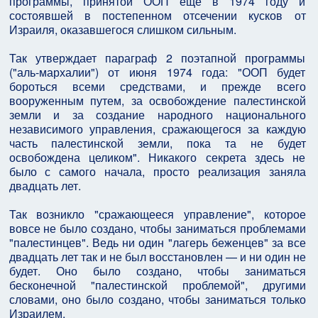
программы, принятой ООП еще в 1974 году и
состоявшей в постепенном отсечении кусков от
Израиля, оказавшегося слишком сильным.
Так утверждает параграф 2 поэтапной программы
("аль-мархалии") от июня 1974 года: "ООП будет
бороться всеми средствами, и прежде всего
вооруженным путем, за освобождение палестинской
земли и за создание народного национального
независимого управления, сражающегося за каждую
часть палестинской земли, пока та не будет
освобождена целиком". Никакого секрета здесь не
было с самого начала, просто реализация заняла
двадцать лет.
Так возникло "сражающееся управление", которое
вовсе не было создано, чтобы заниматься проблемами
"палестинцев". Ведь ни один "лагерь беженцев" за все
двадцать лет так и не был восстановлен — и ни один не
будет. Оно было создано, чтобы заниматься
бесконечной "палестинской проблемой", другими
словами, оно было создано, чтобы заниматься только
Израилем.