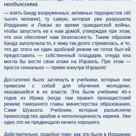
необъяснима
— взять банду вооруженных, активных террористов (40
тысяч человек), ту самую, которая уже разрушила
Иорданию и Ливан во время гражданской войны,
чтобы запустить ее к нам домой, утверждая при этом,
что она обеспечит нам безопасность. Таким образом
банда заполучила то, к чему так долго стремилась, и то,
что до этого ни один арабский режим не готов был ей
предоставить — собственный плацдарм, откуда она
могла бы вести свои атаки на Израиль. При этом —
просто гениально — прямо изнутри Израиля!
Достаточно было заглянуть в учебники, которые они
привезли с собой для обучения молодежи,
оказавшейся в их власти. Это были учебники 40-х
годов из Ирака (когда там правил пронацистский
режим) тамошнего главы министерства образования,
Сами Шуахата. Учебники, которые разъясняли
превосходство арабов и неполноценность евреев. Уже
одно это не предвещало ничего хорошего.
Действительно, подобно тому, как это было в Иордании