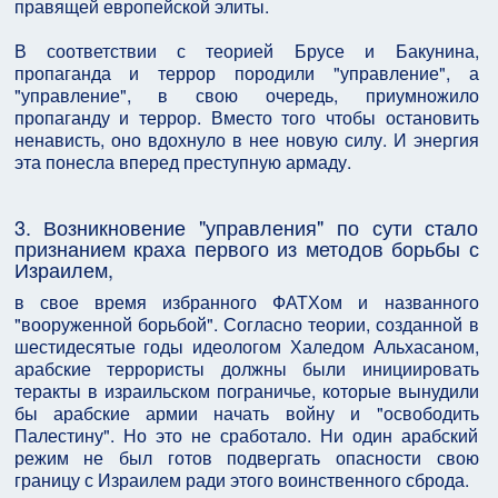
правящей европейской элиты.
В соответствии с теорией Брусе и Бакунина,
пропаганда и террор породили "управление", а
"управление", в свою очередь, приумножило
пропаганду и террор. Вместо того чтобы остановить
ненависть, оно вдохнуло в нее новую силу. И энергия
эта понесла вперед преступную армаду.
3. Возникновение "управления" по сути стало
признанием краха первого из методов борьбы с
Израилем,
в свое время избранного ФАТХом и названного
"вооруженной борьбой". Согласно теории, созданной в
шестидесятые годы идеологом Халедом Альхасаном,
арабские террористы должны были инициировать
теракты в израильском пограничье, которые вынудили
бы арабские армии начать войну и "освободить
Палестину". Но это не сработало. Ни один арабский
режим не был готов подвергать опасности свою
границу с Израилем ради этого воинственного сброда.