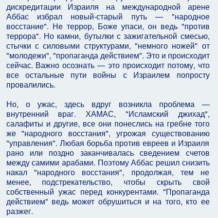
дискредитации Израиля на международной арене
Аббас избрал новый-старый путь — "народное
восстание". Не террор, Боже упаси, он ведь "против
террора". Но камни, бутылки с зажигательной смесью,
стычки с силовыми структурами, "немного ножей" от
"молодежи", "пропаганда действием". Это и происходит
сейчас. Важно осознать — это происходит потому, что
все остальные пути войны с Израилем попросту
провалились.
Но, о ужас, здесь вдруг возникла проблема —
внутренний враг. ХАМАС, "Исламский джихад",
салафиты и другие, все они понеслись на гребне того
же "народного восстания", угрожая существованию
"управления". Любая борьба против евреев и Израиля
рано или поздно заканчивалась сведением счетов
между самими арабами. Поэтому Аббас решил снизить
накал "народного восстания", продолжая, тем не
менее, подстрекательство, чтобы скрыть свой
собственный ужас перед конкурентами. "Пропаганда
действием" ведь может обрушиться и на того, кто ее
разжег.