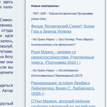
л здесь
Новые материалы:
е пало­
- ТКП / SSP - Тайная Космическая Программа
(наши дни)
Си­мон-
евника.
Фильм "Космический Секрет" Корри
 оттуда
Гуда и Девида Уилкока
о идти
- На Грани Науки -> Ури Геллер, Рони Маркус -
залось,
психокинетики или фокусники?
ожалуй,
лотами,
Рони Маркус - человек со
на йоту
сверхспособностями. Рукотворные
ими они
чудеса. (Программа 2023 г.)
если вы
- На Грани Науки -> Исследования
ерпнете
Околосмертных Переживаний (ОСП)
Реинкарнация: история Джеймса
адиться
Лейнгингера. Видео С. Любарского.
. Автор
(2025 г)
О’Нил Махмуд, друзский ребенок
круглый
свободно говорящий на английском,