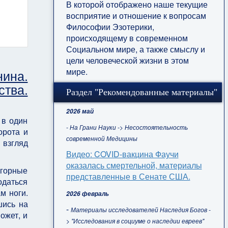
В которой отображено наше текущие
восприятие и отношение к вопросам
Философии Эзотерики,
происходящему в современном
Социальном мире, а также смыслу и
цели человеческой жизни в этом
мире.
нина.
тва.
Раздел "Рекомендованные материалы"
2026 май
 в один
- На Грани Науки -> Несостоятельность
орота и
современной Медицины
 взгляд
Видео: COVID-вакцина Фаучи
оказалась смертельной, материалы
 горные
представленные в Сенате США.
одаться
м ноги.
2026 февраль
шись на
-
Материалы исследователей Наследия Богов -
ожет, и
> "Исследования в социуме о наследии евреев"