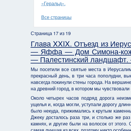
«Геральд».
Все страницы
Страница 17 из 19
Глава XXIX. Отъезд из Иер
— Яффа — Дом Симона-кожев
— Палестинский ландшафт. 
Мы посетили все святые места в Иерусалиме
прекрасный день, в три часа пополудни, вы
навсегда покинули стены города. На вершине
на древний город, в котором мы чувствовали 
Около четырех часов подряд дорога неизм
ущелья и, когда могли, уступали дорогу дли
было некуда, прижимались к крутым камен­ны
Джеку досталось раза три, и столько же ра
камнях, и другие были на волосок от этого.
самая лучшая из всех, поэтому никто особенн