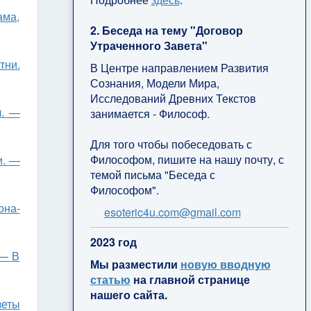
ама,
2. Беседа на тему "Договор
Утраченного Завета"
тни.
В Центре направлением Развития
Сознания, Модели Мира,
Исследований Древних Текстов
л. —
занимается - Философ.
Для того чтобы побеседовать с
Философом, пишите на нашу почту, с
и. —
темой письма "Беседа с
Философом".
она-
esoteric4u.com@gmail.com
2
023 год
 — В
Мы разместили
новую вводную
статью
на главной странице
нашего сайта.
зеты