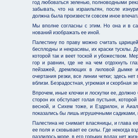
год любоваться зеленью, полноводными ре­к
забывать, что на израильтян, после из­ну
должна была произвести совсем иное впечат
Мы вполне согласны с этим. Но она и в са
нований изображать ее иной.
Палестину по праву можно считать царице
бесплодны и некрасивы, их краски тусклы. Д
которой так и веет тоской и убожеством. М
гор и равнин, где не на чем отдох­нуть гл
пейзажей, дремлющих в лиловой дымке 
очертания резки, все линии четки; здесь не
вблизи. Безрадостная, угрюмая и скорбная зе
Впрочем, иные клочки и лоскутки ее, должно 
сторон их обступает голая пустыня, которой
весной, и Сихем тоже, и Ездрилон, и Аиа
показались бы лишь игрушечными садиками, п
Палестина не снимает власяницы, и глава ее
ее поля и сковывает ее силы. Где некогда 
разлилось море, в его горьких водах нет жи