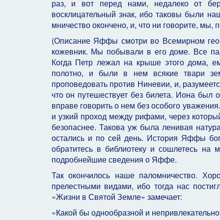
раз, и вот перед нами, недалеко от бер
восклицательный знак, ибо таковы были наш
мничество окончено, и, что ни говорите, мы, 
(Описание Яффы смотри во Всемирном геогр
кожевник. Мы побывали в его доме. Все па
Когда Петр лежал на крыше этого дома, ему
полотно, и были в нем всякие твари з
проповедовать против Ниневии, и, разумеется
что он путешествует без билета. Иона был 
вправе говорить о нем без особого уважения
и узкий проход между рифами, через который
безопаснее. Такова уж была ленивая натура
остались и по сей день. История Яффы бог
обратитесь в библиотеку и сошлетесь на м
подробнейшие сведения о Яффе.
Так окончилось наше паломничество. Хор
прелестными видами, ибо тогда нас постигл
«Жизни в Святой Земле» замечает:
«Какой бы однообразной и непривлекательно