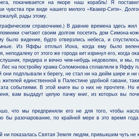
ега, покачивается на якоре наш корабль! Я постави
и чувства при виде нашего милого «Квакер-Сити». Долго
пожалуй, рады этому.
афи­ческом справочнике.) В давние времена здесь жил 
лом­ники считают своим долгом посетить дом Симона-кож
 было видение, будто отверзлись небеса, и спусти­лось
емные. Из Яффы отплыл Иона, когда ему было веле­н
, неподалеку от этого же города кит изринул его, когда ока
ослушник, придира и вечно чем-нибудь недоволен, и мы, п
. Лес на постройку храма Соломонова сплав­ляли в Яффу п
 они подплывали к берегу, не стал ни на дюйм шире и ни 
 жителей единственной в Палестине удобной гавани, так
ата событиями. В этой книге вы о них не прочтете. Но 
еня, вам выдадут целую пачку книг, из которых вы поч
ошо, что мы предприняли его не для того, чтобы насл
о бы раз­очарование, по крайней мере в это время года
й ни показалась Святая Земля людям, привыкшим чуть не 