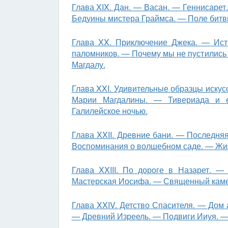
Глава XIX. Дан. — Васан. — Геннисарет
Бедуины мистера Граймса. — Поле битв
Глава XX. Приключение Джека. — Ист
паломников. — Почему мы не пустились
Магдалу.
Глава XXI. Удивительные образцы искус
Марии Магдалины. — Тивериада и 
Галилейское ночью.
Глава XXII. Древние бани. — Последня
Воспоминания о волшебном саде. — Жи
Глава XXIII. По дороге в Назарет. 
Мастерская Иосифа. — Священный камен
Глава XXIV. Детство Спасителя. — Дом
— Древний Изреель. — Подвиги Ииуя. —