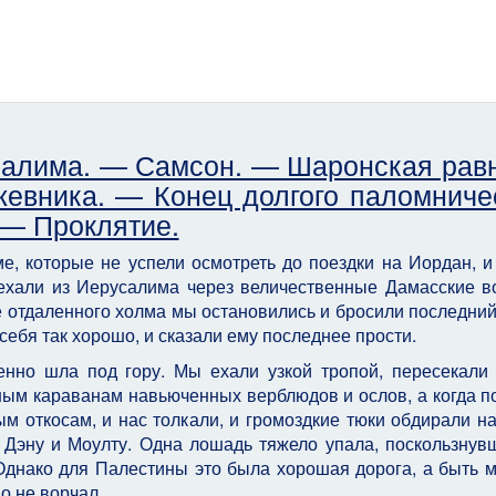
усалима. — Самсон. — Шаронская рав
ника. — Конец долгого паломни­чес
— Проклятие.
, кото­рые не успели осмотреть до поездки на Иордан, и
ехали из Иерусалима через величественные Дамас­ские в
 отдаленного холма мы остановились и броси­ли последний
себя так хорошо, и сказали ему последнее прости.
енно шла под гору. Мы ехали узкой тропой, пересекали
нным ка­раванам навьюченных верблюдов и ослов, а когда п
м откосам, и нас толкали, и громоздкие тюки об­дирали на
з Дэну и Моулту. Одна лошадь тяжело упала, поскользнув
 Однако для Палестины это была хорошая дорога, а быть м
о не ворчал.