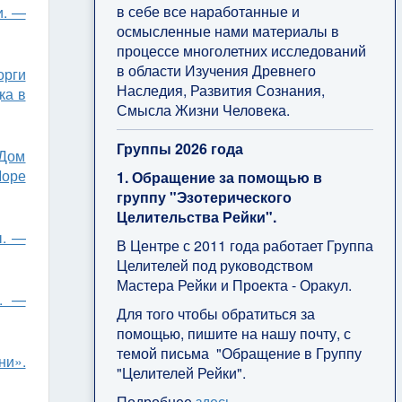
в себе все наработанные и
и. —
осмысленные нами материалы в
процессе многолетних исследований
в области Изучения Древнего
орги
Наследия, Развития Сознания,
ка в
Смысла Жизни Человека.
Группы 2026 года
 Дом
оре
1. Обращение за помощью в
группу "Эзотерического
Целительства Рейки".
ы. —
В Центре с 2011 года работает Группа
Целителей под руководством
Мастера Рейки и Проекта - Оракул.
т. —
Для того чтобы обратиться за
помощью, пишите на нашу почту, с
темой письма "Обращение в Группу
ни».
"Целителей Рейки".
Подробнее
здесь
.