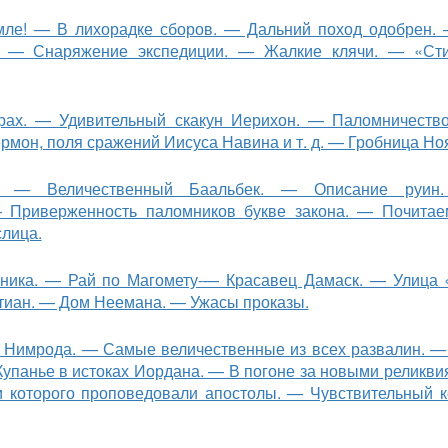
мле! — В лихорадке сборов. — Дальний поход одобрен.
. — Снаряжение экспедиции. — Жалкие клячи. — «Ст
рах. — Удивительный скакун Иери­хон. — Паломничеств
рмон, поля сражений Иисуса Навина и т. д. — Гробница Но
ы. — Величественный Баальбек. — Описание руин
Приверженность паломников букве закона. — Почита
слица.
вника. — Рай по Магомету-— Красавец Дамаск. — Улица 
тиан. — Дом Неемана. — Ужасы проказы.
а Нимрода. — Самые величественные из всех развалин. 
упанье в истоках Иордана. — В погоне за новыми реликви­
 которого проповедовали апостолы. — Чувствительный к