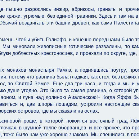
е пыш­но разрослись инжир, абрикосы, гранаты и прочи
е кряжи, угрюмые, без единой травинки. Здесь и там на в
Обычай воздвигать эти башни древен, как сама Пале­стина
а­мень, чтобы убить Голиафа, и конечно перед нами было т
й. Мы миновали живописные готические развалины, по к
луки доблестных крестоносцев, и проехали по округе, где, 
х мона­хов монастыря Рамлэ, а поднявшись поутру, прос
и, потому что равнина была гладкая, как стол, без всяких 
од по Святой Земле. Еще два-три часа, и тогда и мы и 
ько душе угодно. Это была та самая равнина, о которой у
Гаваоном, и луна над долиною Аиалонскою!» Когда Яффа б
авиться и, дав шпоры лошадям, устро­или настоящие ск
орских островов, где мы скакали на ослах.
ьсиновой роще, в которой покоится восточный град Я
улочках, в шумной толпе оборванцев, и все прочее, что пре
н, тоже было нам уже хорошо знакомо. Мы спешились в по