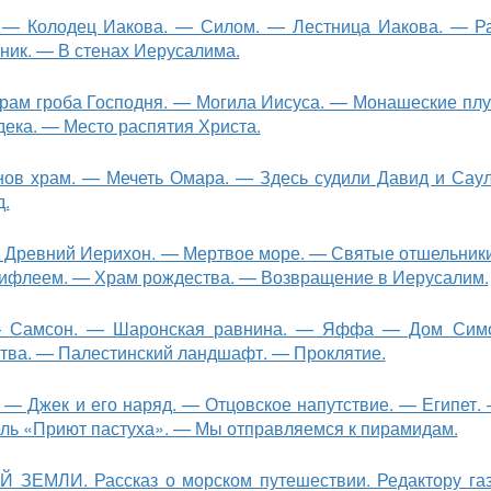
 — Колодец Иакова. — Силом. — Лестница Иакова. — Р
ник. — В стенах Иерусалима.
рам гроба Господня. — Могила Иисуса. — Монашеские плу
ека. — Место распятия Христа.
нов храм. — Мечеть Омара. — Здесь судили Давид и Сау
д.
— Древний Иерихон. — Мертвое море. — Святые отшельник
Вифлеем. — Храм рождества. — Возвращение в Иерусалим.
 — Самсон. — Шаронская равнина. — Яффа — Дом Сим
ства. — Палестинский ландшафт. — Проклятие.
— Джек и его наряд. — Отцов­ское напутствие. — Египет.
ель «Приют пастуха». — Мы отправляемся к пирамидам.
МЛИ. Рассказ о морском путешествии. Редактору га