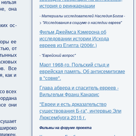
 нельзя
история о реинкарнации
не, она
- Материалы исследователей Наследия Богов -
> "Исследования в социуме о наследии евреев"
ких ос­
Фильм Джеймса Кэмерона об
исследовании истории Исхода
Горы ее
евреев из Египта (2006г.)
тью, от
стынных
- "Еврейский вопрос"
асковых
Март 1968-го. Польский стыд и
в. Все
еврейская память. Об антисемитизме
, как и
в "совке".
Глава абвера и спаситель евреев -
со всех
Вильгельм Франц Канарис
Иордана
"Евреи и есть доказательство
все они
существования Б-га", интервью Эли
Люксембурга 2015 г.
ссушает
 широко
Фильмы на форуме проекта
движен,