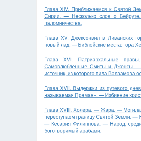
Глава XIV. Приближаемся к Святой Зе
Сирии. — Несколько слов о Бейруте
паломничества.
Глава XV. Джексонвил в Ливанских го
новый лад. — Библейские места: гора Хе
Глава XVI. Патриархальные прав
Самовлюбленные Смиты и Джонсы. — 
источник, из которого пила Валаамова о
Глава XVII. Выдержки из путевого дне
называемая Прямая». — Избиение хрис
Глава XVIII. Холера. — Жара. — Могил
переступаем границу Святой Земли. — К
— Кесария Филиппова. — Народ, среди
боготворимый арабами.