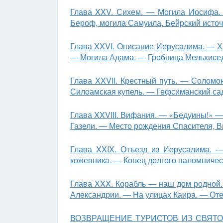
Глава XXV. Сихем. — Могила Иосифа.
Бероф, могила Самуила, Бейрский источ
Глава XXVI. Описание Иерусалима. — Х
— Могила Адама. — Гробница Мельхисед
Глава XXVII. Крестный путь. — Соломо
Силоамская купель. — Гефсиманский са
Глава XXVIII. Вифания. — «Бедуины!» 
Газели. — Место рождения Спасителя, 
Глава XXIX. Отъезд из Иерусалима.
кожевника. — Конец долгого паломни­че
Глава XXX. Корабль — наш дом родной. 
Александрии. — На улицах Каира. — От
ВОЗВРАЩЕНИЕ ТУРИСТОВ ИЗ СВЯТОЙ ЗЕ