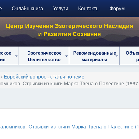
е
Онлайн книга
Услуги
Контакты
Форум
Центр Изучения Эзотерического Наследия
и Развития Сознания
еское
Эзотерическое
Рекомендованные
Объе
ие
Целительство
материалы
Еврейский вопрос - статьи по теме
ломников. Отрывки из книги Марка Твена о Палестине (1867 
паломников. Отрывки из книги Марка Твена о Палестине (