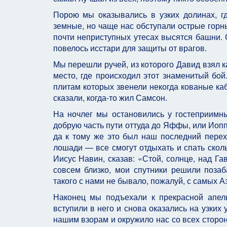
Порою мы оказывались в узких долинах, гд
земные, но чаще нас обступали острые горны
почти неприступных утесах высятся башни. 
повелось исстари для защиты от врагов.
Мы перешли ручей, из которого Давид взял к
место, где происходил этот знаменитый бо
плитам которых звенели некогда кова­ные каб
сказали, когда-то жил Самсон.
На ночлег мы остановились у гостеприимны
добрую часть пути оттуда до Яффы, или Иоппи
да к тому же это был наш последний перех
лошади — все смогут отдыхать и спать скол
Иисус Навин, сказав: «Стой, солн­це, над 
совсем близко, мои спутники решили позаб
такого с нами не бывало, пожалуй, с самых Аз
Наконец мы подъехали к прекрасной апел
вступили в него и снова оказались на узких 
нашим взорам и окружило нас со всех сторо