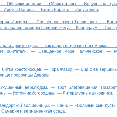
. — Обрывки истории. — Облик стра­ны. — Бедуины-пастух
ы Иисуса Навина. — Битва Барака. — Запустение.
ория Иосифа. — Священное озеро Геннисарет. — Вост
 в плавание по морю Галилейскому. — Капернаум. — Поезд
ства и архитектуры. — Как народ встречает паломников. —
ее обитатели. — Священное море Галилейское. — М
я битва крестоносцев. — Гора Фавор. — Вид с ее вершин
ли­ще пророчицы Деворы.
— Укушенный верблюдом. — Трот Благове­щения, Назаре
ь. — Источник богородицы. — Литературные диковинки.
 аендорской волшебницы. — Наин. — «Вольный сын пусты
 Самария и ее знаменитая осада.