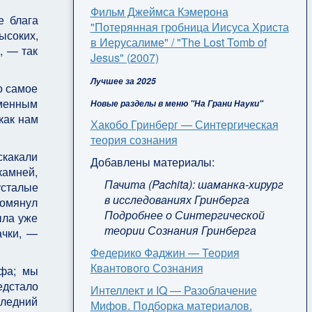
Фильм Джеймса Кэмерона
е блага
"Потерянная гробница Иисуса Христа
ысоких,
в Иерусалиме" / "The Lost Tomb of
, — так
Jesus" (2007)
Лучшее за 2025
о самое
аменным
Новые разделы в меню "На Грани Науки"
как нам
Хакобо Гринберг — Синтергическая
теория сознания
кака­ли
Добавлены материалы:
камней,
Пачита (Pachita): шаманка-хирург
усталые
в исследованиях Гринберга
помянул
Подробнее о Синтергической
ыла уже
теории Сознания Гринберга
ачки, —
Федерико Фаджин — Теория
Квантового Сознания
ффа; мы
д­стало
Интеллект и IQ — Разоблачение
следний
Мифов. Подборка материалов.