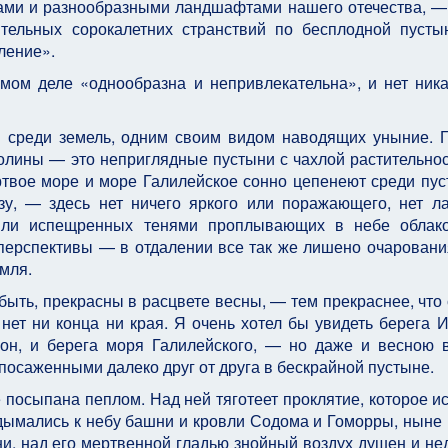
ами и разнообразными ландшафтами нашего отече­ства, —
рительных сорокалетних странствий по бесплодной пусты
ление».
мом деле «однообразна и непривлекательна», и нет ника
й среди земель, одним своим видом наводящих уныние. 
оли­ны — это неприглядные пустыни с чахлой раститель­нос
ертвое море и море Галилейское сонно цепенеют среди пу
азу, — здесь нет ничего яркого или поражающе­го, нет л
или испещренных тенями проплывающих в небе облако
т перспективы — в отдалении все так же лишено очарования
мля.
быть, прекрасны в расцвете весны, — тем прекраснее, что 
 нет ни конца ни края. Я очень хотел бы увидеть берега 
лон, и берега моря Галилейского, — но даже и весною 
оса­женными далеко друг от друга в бескрайной пустыне.
 посы­пана пеплом. Над ней тяготеет проклятие, которое и
вздымались к небу башни и кровли Содома и Гоморры, ныне
зни, над его мертвенной гладью знойный воздух душен и не