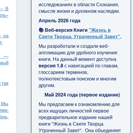
исследованиях в области Сознания,
 — В
смысле жизни и духовном наследии.
иль»
Апрель 2026 года
📚 Веб-версия Книги
"Жизнь в
о на
Свете Творца. Утраченный Завет"
.
я.
Мы разработали и создали веб-
аппликацию для удобного изучения
. —
книги. На данный момент доступна
емый
версия 1.8
с навигацией по главам,
глоссарием терминов,
полнотекстовым поиском и многим
«так
другим.
Май 2024 года (первое издание)
— Мы
Мы предлагаем к ознакомлению для
ями.
всех ищущих личностей первое
онь,
предварительное издание нашей
книги "Жизнь в Свете Творца.
Утраченный Завет". Она объединяет