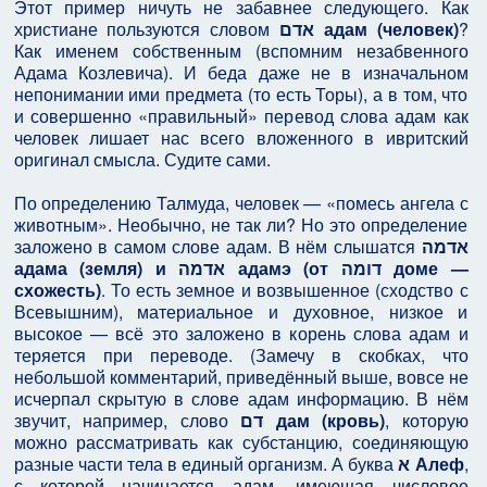
Этот пример ничуть не забавнее следующего. Как
христиане пользуются словом
אדם адам (человек)
?
Как именем собственным (вспомним незабвенного
Адама Козлевича). И беда даже не в изначальном
непонимании ими предмета (то есть Торы), а в том, что
и совершенно «правильный» перевод слова адам как
человек лишает нас всего вложенного в ивритский
оригинал смысла. Судите сами.
По определению Талмуда, человек — «помесь ангела с
животным». Необычно, не так ли? Но это определение
заложено в самом слове адам. В нём слышатся
אדמה
адама (земля) и אדמה адамэ (от דומה доме —
схожесть)
. То есть земное и возвышенное (сходство с
Всевышним), материальное и духовное, низкое и
высокое — всё это заложено в корень слова адам и
теряется при переводе. (Замечу в скобках, что
небольшой комментарий, приведённый выше, вовсе не
исчерпал скрытую в слове адам информацию. В нём
звучит, например, слово
דם дам (кровь)
, которую
можно рассматривать как субстанцию, соединяющую
разные части тела в единый организм. А буква
א Алеф
,
с которой начинается адам, имеющая числовое