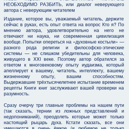
НЕОБХОДИМО РАЗБИТЬ, или диалог неверующего
автора с неверующим читателем
Издание, которое вы, уважаемый читатель, держите
сейчас в руках, есть опыт ответа на вопрос Кто я? По
мнению автора, удовлетворительно на него не
отвечают ни наука, ни современная цивилизация
вообще. Попытки опереться на «духовные костыли» —
разного рода религии и философско-этические
системы — не слишком убедительны для человека,
живущего в XXI веке. Поэтому автор обратился за
ответом к многовековому опыту иудаизма, который
апеллирует к вашему, читатель, интеллекту, вашему
жизненному опыту, вашим способностям.
Выдержавшие трёхтысячелетнее испытание временем
рецепты Книги книг заслуживают вашей проверки на
разумность.
Сразу очерчу три главные проблемы на нашем пути
(так сказать, тернии из ложных представлений и
недопониманий), преодолеть которые может только
настоящий рыцарь духа. Кстати сказать, все они
умещаются в очень ёмкое (и любимое не только