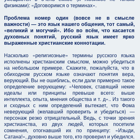
физиками): «Договоримся о терминах».
Проблема номер один (вовсе не в смысле
важности) — это язык нашего общения, тот самый,
«великий и могучий». Ибо во всём, что касается
духовных понятий, русский язык имеет ярко
выраженные христианские коннотации.
Насколько «религиозные» термины русского языка
исполнены христианским смыслом, можно убедиться
на небольшом примере. Скажите, пожалуйста, что в
обиходном русском языке означают понятия вера,
верующий. Вы не ошиблись, если дали примерно такое
определение верующему: «Человек, ставящий некие
идеалы или принципы превыше всего: выше
интеллекта, опыта, мнения общества и т. д».. Из такого
и сходных с ним определений вытекает, что Фома
неверующий (желавший проверить и убедиться) —
персонаж резко отрицательный. Ведь, с точки зрения
христианства, из двух людей, которых посетили
сомнения, отогнавший их по принципу: «Изыди,
Сатана!», духовно выше того, кто проверил и убедился.