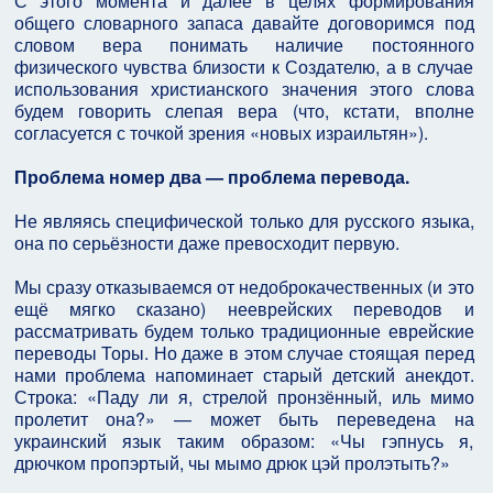
С этого момента и далее в целях формирования
общего словарного запаса давайте договоримся под
словом вера понимать наличие постоянного
физического чувства близости к Создателю, а в случае
использования христианского значения этого слова
будем говорить слепая вера (что, кстати, вполне
согласуется с точкой зрения «новых израильтян»).
Проблема номер два — проблема перевода.
Не являясь специфической только для русского языка,
она по серьёзности даже превосходит первую.
Мы сразу отказываемся от недоброкачественных (и это
ещё мягко сказано) нееврейских переводов и
рассматривать будем только традиционные еврейские
переводы Торы. Но даже в этом случае стоящая перед
нами проблема напоминает старый детский анекдот.
Строка: «Паду ли я, стрелой пронзённый, иль мимо
пролетит она?» — может быть переведена на
украинский язык таким образом: «Чы гэпнусь я,
дрючком пропэртый, чы мымо дрюк цэй пролэтыть?»