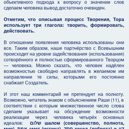
объективного подхода к вопросу о значении слов
сделаем человека вывод достаточно очевиден.
Отметим, что описывая процесс Творения, Тора
использует три глагола: творить, формировать,
действовать.
В отношении появления человека использованы они
все. Таким образом, наше партнёрство с Всевышним
происходит на уровне задействования (использования)
сотворённого и полностью сформированного Творцом
— человека. Можно сказать, что человек надёлен
возможностью свободно направлять в желаемом им
направлении те силы, которыми его постоянно
снабжает Создатель.
И этот наш комментарий не претендует на полноту.
Возможно, читатель знаком с объяснением Раши (11), в
соответствии с которым множественное число слова
сделаем указывает на обсуждение возможности
реализации через человека четырёх основных
идеалов:
שלום шалом (совершенство, полнота,
мир), אמת эмет (истина), חסד хесед (доброта) и דין