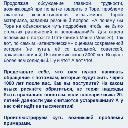
Продолжая обсуждение главной трудности,
возникающей при попытке говорить о Торе, проблеме
сжатости, конспективности излагаемого Торой
материала, зададим резонный вопрос: «А почему бы
Торе не объясняться чуть подробнее, чтобы не было
стольких разночтений и непониманий?» Для ответа
вспомним о возрасте Пятикнижия Моше (Моисея). Так
вот, по самым «атеистическим» оценкам современной
истории (не путать её со школьной, советской,
архаично-лживой) Пятикнижию около 3000 лет. Возраст
более чем солидный. Ну и что? А вот что!
Представьте себе, что вам нужно написать
обращение к потомкам, которые будут жить через
1000 лет после вас. Как вы поступите? На каком
языке рискнёте обратиться, не теряя надежды
быть правильно понятым, если словари языка 20-
летней давности уже считаются устаревшими? А у
нас счёт идёт на тысячелетия!
Проиллюстрируем суть возникшей проблемы
примерами.