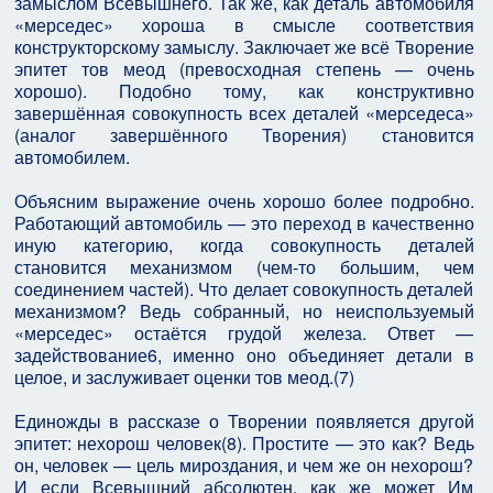
замыслом Всевышнего. Так же, как деталь автомобиля
«мерседес» хороша в смысле соответствия
конструкторскому замыслу. Заключает же всё Творение
эпитет тов меод (превосходная степень — очень
хорошо). Подобно тому, как конструктивно
завершённая совокупность всех деталей «мерседеса»
(аналог завершённого Творения) становится
автомобилем.
Объясним выражение очень хорошо более подробно.
Работающий автомобиль — это переход в качественно
иную категорию, когда совокупность деталей
становится механизмом (чем-то большим, чем
соединением частей). Что делает совокупность деталей
механизмом? Ведь собранный, но неиспользуемый
«мерседес» остаётся грудой железа. Ответ —
задействование6, именно оно объединяет детали в
целое, и заслуживает оценки тов меод.(7)
Единожды в рассказе о Творении появляется другой
эпитет: нехорош человек(8). Простите — это как? Ведь
он, человек — цель мироздания, и чем же он нехорош?
И если Всевышний абсолютен, как же может Им