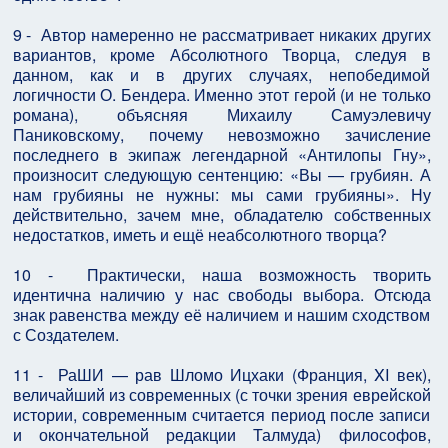
9 - Автор намеренно не рассматривает никаких других
вариантов, кроме Абсолютного Творца, следуя в
данном, как и в других случаях, непобедимой
логичности О. Бендера. Именно этот герой (и не только
романа), объясняя Михаилу Самуэлевичу
Паниковскому, почему невозможно зачисление
последнего в экипаж легендарной «Антилопы Гну»,
произносит следующую сентенцию: «Вы — грубиян. А
нам грубияны не нужны: мы сами грубияны». Ну
действительно, зачем мне, обладателю собственных
недостатков, иметь и ещё неабсолютного творца?
10 - Практически, наша возможность творить
идентична наличию у нас свободы выбора. Отсюда
знак равенства между её наличием и нашим сходством
с Создателем.
11 - РаШИ — рав Шломо Ицхаки (Франция, XI век),
величайший из современных (с точки зрения еврейской
истории, современным считается период после записи
и окончательной редакции Талмуда) философов,