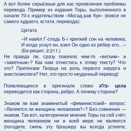
А вот более серьёзные для нас проявления проблемы
перевода. Пример из издания Торы, выполненного в
начале 70-х издательством «Мосад рав Кук» (вовсе не
самого худшего, кстати, перевода):
Цитата
«И навёл Г-сподь Б-г крепкий сон на человека,
И когда уснул он, взял Он одно из рёбер его…»
(Бе-решит, 2:211.)
Не правда ли, сразу повеяло чем-то «ветхим» и
«заветным»? Как нам отнестись к этому тексту? Что
это? Претензии Творца на роль первого хирурга и
анестезиолога? Нет, это просто неудачный перевод!
Появляющееся в оригинале слово
צלע- цела
переводится как сторона, ребро. А почему сторона?
Знаком ли вам знаменитый «феминистский» вопрос:
«Является ли женщина человеком?»? Без сомнения —
знаком. Так вот, категоричное мнение Торы на сей счёт:
женщина человеком ни в коей мере не является
(погодите, сжечь эту брошюру вы всегда успеете,