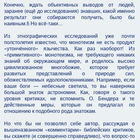
Конечно, ждать объективных выводов от людей,
заранее (ещё до исследования) знавших, какой именно
результат они собираются получить, было бы
наивным.5 Но всё-таки…
Из этнографических исследований уже почти
полстолетия известно, что монотеизм не есть продукт
«утончённого» язычества. Как раз наоборот! Из
«примитивного» монотеизма, не требующего никаких
знаний об окружающем мире, и родилось высоко
цивилизованное многобожие, которое требует
развитых представлений о природе сил,
обожествляемых идолопоклонниками. Например, если
ваши боги — небесные светила, то вы наверняка
большой знаток астрономии. Как, говоря о такого
уровня критиках, не вспомнить О. Бендера и те
действенные меры, которые он предлагал по
отношению к подобного рода знатокам.
Но что бы ни позволял себе автор, рассуждая о
вышеназванном «комментарии» библейских критиков,
вы скажете (и совершенно справедливо), что вопрос-то