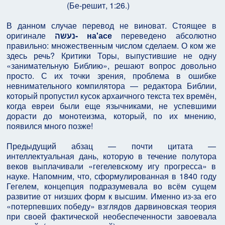
(Бе-решит, 1:26.)
В данном случае перевод не виноват. Стоящее в
оригинале
נעשה- на'асе
переведено абсолютно
правильно: множественным числом сделаем. О ком же
здесь речь? Критики Торы, выпустившие не одну
«занимательную Библию», решают вопрос довольно
просто. С их точки зрения, проблема в ошибке
невнимательного компилятора — редактора Библии,
который пропустил кусок архаичного текста тех времён,
когда евреи были еще язычниками, не успевшими
дорасти до монотеизма, который, по их мнению,
появился много позже!
Предыдущий абзац — почти цитата —
интеллектуальная дань, которую в течение полутора
веков выплачивали «гегелевскому игу прогресса» в
науке. Напомним, что, сформулированная в 1840 году
Гегелем, концепция подразумевала во всём сущем
развитие от низших форм к высшим. Именно из-за его
«потерпевших победу» взглядов дарвиновская теория
при своей фактической необеспеченности завоевала