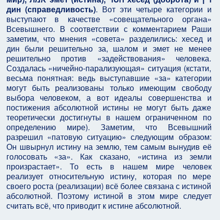
дин (справедливость)
. Вот эти четыре категории и
выступают в качестве «совещательного органа»
Всевышнего. В соответствии с комментарием Раши
заметим, что мнения «совета» разделились: хесед и
дин были решительно за, шалом и эмет не менее
решительно против «задействования» человека.
Создалась «ничейно-парализующая» ситуация (кстати,
весьма понятная: ведь выступавшие «за» категории
могут быть реализованы только имеющим свободу
выбора человеком, а вот идеалы совершенства и
постижения абсолютной истины не могут быть даже
теоретически достигнуты в нашем ограниченном по
определению мире). Заметим, что Всевышний
разрешил «патовую ситуацию» следующим образом:
Он швырнул истину на землю, тем самым вынудив её
голосовать «за». Как сказано, «истина из земли
произрастает». То есть в нашем мире человек
реализует относительную истину, которая по мере
своего роста (реализации) всё более связана с истиной
абсолютной. Поэтому истиной в этом мире следует
считать всё, что приводит к истине абсолютной.