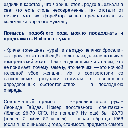
ездили в каретах), что Ларины столь редко выезжали в
свет (то есть столь несовременны, так отстали от
жизни), что их форейтор успел превратиться из
мальчишки в зрелого мужчину.
Примеры подобного рода можно продолжать и
продолжать. В «Горе от ума»:
«Кричали женщины «ура!» и в воздух чепчики бросали»
— строка, от которой ещё сто лет назад в зале возникал
гомерический хохот. Тем сегодняшним читателям, кто
не понимает, почему, замечу, что чепчики — это ночной
головной убор женщин. Их в соответствии со
сложившимся ритуалом снимали в совершенно
определённых обстоятельствах — в последнюю
очередь.
Современный пример — «Бриллиантовая рука»
Леонида Гайдая. Номер подставного «спецтакси»
Лёлика: 28-70 ОГО. Не поняли? Ну ещё бы! 28.70
(точнее: 2 рубля 87 копеек) — новая, образца 1968
(если я не ошибаюсь) года, стоимость предмета самого