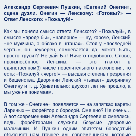
Александр Сергеевич Пушкин, «Евгений Онегин»,
сцена дуэли. Онегин — Ленскому: «Готовы?» —
Ответ Ленского: «Пожалуй!»
Как вы поняли смысл ответа Ленского? «Пожалуй», в
смысле «вроде бы», «наверно» — ну, короче, Ленский
«не мужчина, а облако в штанах». Стоя у «последней
черты», он неуверен, сомневается да, может быть,
просто трусит? Не дай Б-г! Ничего подобного. Слово,
произнесённое Ленским, — это глагол в
единственном(!) числе повелительного наклонения, то
есть: «Пожалуй к черте!» — высшая степень презрения
и бешенства. Дворянин Ленский «тыкает» дворянину
Онегину и т. д. Удивительно: двухсот лет не прошло, а
мы уже не понимаем.
В том же «Онегине» появляется — на запятках кареты
Лариных — форейтор с бородой. Смешно? Не очень…
А вот современники Александра Сергеевича смеялись,
ведь форейторами служили безусые дворовые
мальчишки. И Пушкин одним эпитетом бородатый
объясняет нам (точнее им, современникам, которые