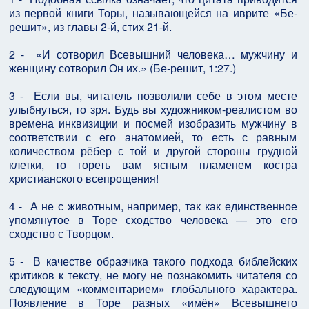
из первой книги Торы, называющейся на иврите «Бе-
решит», из главы 2-й, стих 21-й.
2 - «И сотворил Всевышний человека… мужчину и
женщину сотворил Он их.» (Бе-решит, 1:27.)
3 - Если вы, читатель позволили себе в этом месте
улыбнуться, то зря. Будь вы художником-реалистом во
времена инквизиции и посмей изобразить мужчину в
соответствии с его анатомией, то есть с равным
количеством рёбер с той и другой стороны грудной
клетки, то гореть вам ясным пламенем костра
христианского всепрощения!
4 - А не с животным, например, так как единственное
упомянутое в Торе сходство человека — это его
сходство с Творцом.
5 - В качестве образчика такого подхода библейских
критиков к тексту, не могу не познакомить читателя со
следующим «комментарием» глобального характера.
Появление в Торе разных «имён» Всевышнего