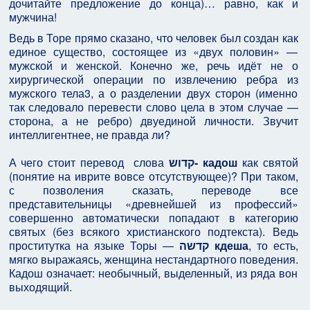
дочитайте предложение до конца)… равно, как и
мужчина!
Ведь в Торе прямо сказано, что человек был создан как
единое существо, состоящее из «двух половин» —
мужской и женской. Конечно же, речь идёт не о
хирургической операции по извлечению ребра из
мужского тела3, а о разделении двух сторон (именно
так следовало перевести слово цела в этом случае —
сторона, а не ребро) двуединой личности. Звучит
интеллигентнее, не правда ли?
А чего стоит перевод слова
קדוש- кадош
как святой
(понятие на иврите вовсе отсутствующее)? При таком,
с позволения сказать, переводе все
представительницы «древнейшей из профессий»
совершенно автоматически попадают в категорию
святых (без всякого христианского подтекста). Ведь
проститутка на языке Торы —
קדשה кдеша
, то есть,
мягко выражаясь, женщина нестандартного поведения.
Кадош означает: необычный, выделенный, из ряда вон
выходящий.