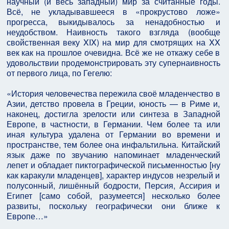
научный (и весь западный) мир за считанные годы.
Всё, не укладывавшееся в «прокрустово ложе»
прогресса, выкидывалось за ненадобностью и
неудобством. Наивность такого взгляда (вообще
свойственная веку XIX) на мир для смотрящих на XX
век как на прошлое очевидна. Всё же не откажу себе в
удовольствии продемонстрировать эту супернаивность
от первого лица, по Гегелю:
«История человечества пережила своё младенчество в
Азии, детство провела в Греции, юность — в Риме и,
наконец, достигла зрелости или синтеза в Западной
Европе, в частности, в Германии. Чем более та или
иная культура удалена от Германии во времени и
пространстве, тем более она инфальтильна. Китайский
язык даже по звучанию напоминает младенческий
лепет и обладает пиктографической письменностью [ну
как каракули младенцев], характер индусов незрелый и
полусонный, лишённый бодрости, Персия, Ассирия и
Египет [само собой, разумеется] несколько более
развиты, поскольку географически они ближе к
Европе…»