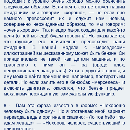
подходит) к уровню очень хорошо можно объяснить
следующим образом. Если нечто соответствует нашим
ожиданиям, мы говорим: «хорошо», — но если оно
намного превосходит их и служит нам новым,
совершенно неожиданным образом, то мы говорим:
«очень хорошо». Так и ецер hа-ра создан для какой-то
цели (о ней мы ещё будем говорить). Но оказывается,
что функция его значительно превосходит наши
ожидания. В нашей модели с «мерседесом»
иллюстрацией вышесказанному может быть бензин. Он
принципиально не такой, как детали машины, и по
сравнению с ними он — ра (вроде плох,
нефункционален как деталь). Хотя, с другой стороны, и
ему можно найти применение, например, протирать им
детали. Но если залить его в бензобак «мерседеса» и
включить двигатель, окажется, что бензин придаёт
механизму неожиданную, замечательную функцию.
8 - Вам эта фраза известна в форме: «Нехорошо
человеку быть одному». Но я отстаиваю иной вариант
перевода, ведь в оригинале сказано: «Ло тов hэйот hа-
адам левадо» — «Нехорош человек, существующий в
одиночестве».