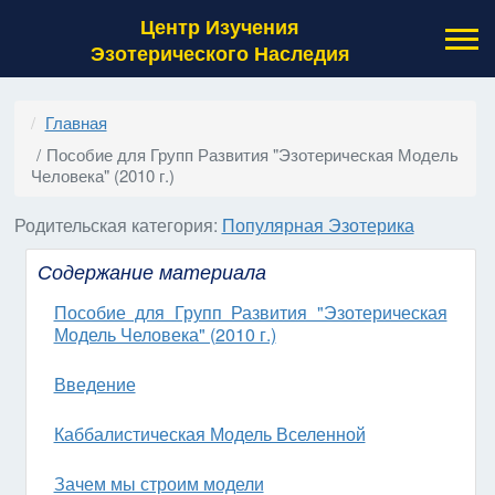
Центр Изучения
Эзотерического Наследия
Главная
Пособие для Групп Развития "Эзотерическая Модель
Человека" (2010 г.)
Информация о материале
Родительская категория:
Популярная Эзотерика
Содержание материала
Пособие для Групп Развития "Эзотерическая
Модель Человека" (2010 г.)
Введение
Каббалистическая Модель Вселенной
Зачем мы строим модели