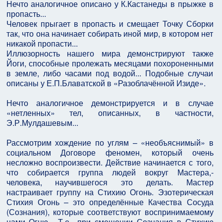
Нечто аналогичное описано у К.Кастанеды в прыжке в
пропасть...
Человек прыгает в пропасть и смещает Точку Сборки
так, что она начинает собирать иной мир, в котором нет
никакой пропасти...
Иллюзорность нашего мира демонстрируют также
Йоги, способные пролежать месяцами похороненными
в земле, либо часами под водой... Подобные случаи
описаны у Е.П.Блаватской в «Разоблачённой Изиде».
Нечто аналогичное демонстрируется и в случае
«нетленных» тел, описанных, в частности,
Э.Р.Мулдашевым...
Рассмотрим хождение по углям – «необъяснимый» в
социальном Договоре феномен, который очень
несложно воспроизвести. Действие начинается с того,
что собирается группа людей вокруг Мастера,-
человека, научившегося это делать. Мастер
настраивает группу на Стихию Огонь. Эзотерическая
Стихия Огонь – это определённые Качества Сосуда
(Сознания), которые соответствуют воспринимаемому
нами Огню... Т.е., при смещении Сознания в Стихию