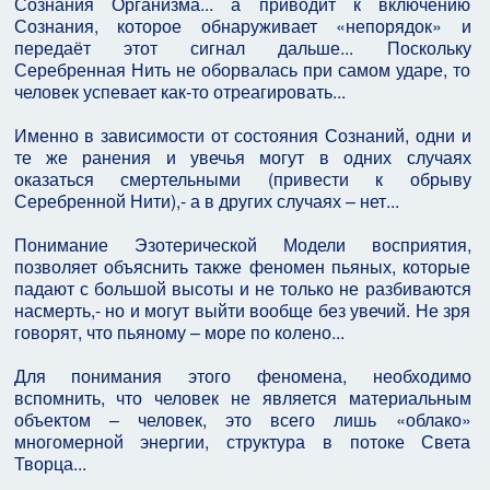
Сознания Организма... а приводит к включению
Сознания, которое обнаруживает «непорядок» и
передаёт этот сигнал дальше... Поскольку
Серебренная Нить не оборвалась при самом ударе, то
человек успевает как-то отреагировать...
Именно в зависимости от состояния Сознаний, одни и
те же ранения и увечья могут в одних случаях
оказаться смертельными (привести к обрыву
Серебренной Нити),- а в других случаях – нет...
Понимание Эзотерической Модели восприятия,
позволяет объяснить также феномен пьяных, которые
падают с большой высоты и не только не разбиваются
насмерть,- но и могут выйти вообще без увечий. Не зря
говорят, что пьяному – море по колено...
Для понимания этого феномена, необходимо
вспомнить, что человек не является материальным
объектом – человек, это всего лишь «облако»
многомерной энергии, структура в потоке Света
Творца...