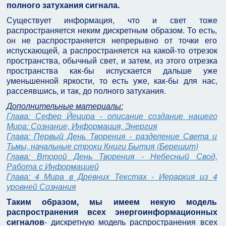
полного затухания сигнала.
Существует информация, что и свет тоже
распространяется неким дискретным образом. То есть,
он не распространяется непрерывно от точки его
испускающей, а распространяется на какой-то отрезок
пространства, обычный свет, и затем, из этого отрезка
пространства как-бы испускается дальше уже
уменьшенной яркости, то есть уже, как-бы для нас,
рассеявшись, и так, до полного затухания.
Дополнительные материалы:
Глава: Сефер Йецира - описание создание нашего
Мира: Сознание, Информация, Энергия
Глава: Первый День Творения - разделение Света и
Тьмы, начальные строки Книги Бытия (Берешит)
Глава: Второй День Творения - Небесный Свод,
Работа с Информацией
Глава: 4 Мира в Древних Текстах - Иерархия из 4
уровней Сознания
Таким образом, мы имеем некую модель
распространения всех энергоинформационных
сигналов
- дискретную модель распространения всех