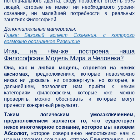
потенциального адепта, сходу позволяет отсеять 99%
людей, которые не имеют ни необходимого уровня
сознания, ни малейшей потребности в реальных
занятиях Философией.
Дополнительные материалы:
Г
лава: Базовый аспект Сознания, с которого
возможно осознанное Развитие
Итак, на чём-же построена наша
Философская Модель Мира и Человека?
Она, как и любая модель, строится на неких
аксиомах,
предположениях, которые невозможно
никак ни доказать, ни опровергнуть, но которые, в
дальнейшем, позволяют нам прийти к неким
категориям философским, которые уже можно
проверить, можно обосновать и которые могут
принести конкретный результат.
Таким логическим умозаключением,
предположением является то, что существует
некое многомерное сознание, которое мы назовем
Абсолют,
которое совершенно непостижимо нам с
нашим уровнем сознания, которое Единственное, что