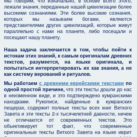
Мы говорим, что изначально, в основе всего этого,
лежали знания, переданные нашей цивилизации более
высокими сознаниями. Эти более высокие сознания,
которых мы называем богами, являются
представителями других цивилизаций, которые живут
параллельно с нами на планете, либо посещали и
посещают нашу планету.
Наша задача заключается в том, чтобы пойти к
истокам этих знаний, к самым оригиналам древних
текстов, разумеется, на языке оригинала, и
попытаться интерпретировать их как знания, а не
как систему верований и ритуалов.
Мы работаем
с древними еврейскими текстами
по
одной простой причине,
что эти тексты дошли до нас
в неизменном виде, и это подтверждено кумранскими
находками. Рукописи, найденные в кумранских
пещерах, содержит полные тексты всех книг Ветхого
Завета и эти тексты 2-х тысячелетней давности, ничем
не отличаются от современных текстов. Это
объективирует тот факт, что современные
оригинальные тексты Ветхого Завета на языке иврит