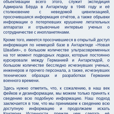
объективации всего этого, служит экспедиция
Адмирала Бёрда в Антарктиду в 1946 году и её
столкновение с неведомой цивилизацией,
просочившаяся информация отчётов, а также обрывки
информации о потерпевших крушение летательных
аппаратах и отрывочные интервью ученых о
сотрудничестве с инопланетянами.
Кроме того, имеется просочившиеся в открытый доступ
информация по немецкой базе в Антарктиде «Новая
Швабия», о большом количестве ультрасовременных
на тот момент подводных лодках, которые постоянно
курсировали между Германией и Антарктидой, о
большом количестве бесследно исчезнувших ученых,
инженеров и прочего персонала, а также, исчезнувших
технических образцах и разработках Германии
военного времени.
Здесь нужно отметить, что, к сожалению, в наш век
фейков и дезинформации, мы можем только принять к
сведению всю подобную информацию. Наш подход
заключается в том, что мы принимаем к сведению всю
доступную информацию и продолжаем искать
Критерии Истинности, прежде чем сделать её