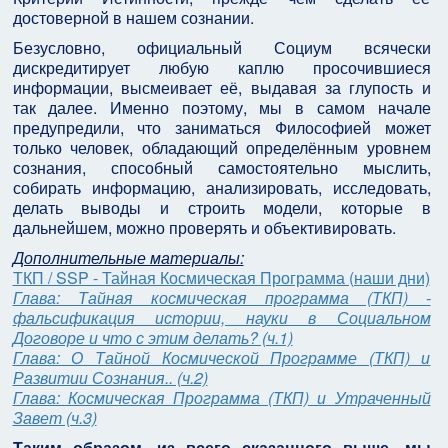
достоверной в нашем сознании.
Безусловно, официальный Социум всячески
дискредитирует любую каплю просочившиеся
информации, высмеивает её, выдавая за глупость и
так далее. Именно поэтому, мы в самом начале
предупредили, что заниматься Философией может
только человек, обладающий определённым уровнем
сознания, способный самостоятельно мыслить,
собирать информацию, анализировать, исследовать,
делать выводы и строить модели, которые в
дальнейшем, можно проверять и объективировать.
Дополнительные материалы:
ТКП / SSP - Тайная Космическая Программа (наши дни)
Глава: Тайная космическая программа (ТКП) -
фальсификация истории, науки в Социальном
Договоре и что с этим делать? (ч.1)
Глава: О Тайной Космической Программе (ТКП) и
Развитии Сознания.. (ч.2)
Глава: Космическая Программа (ТКП) и Утраченный
Завет (ч.3)
Таким образом, из всего сказанного выше, мы