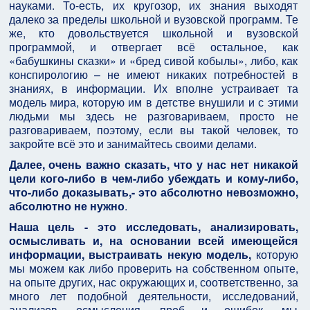
науками. То-есть, их кругозор, их знания выходят
далеко за пределы школьной и вузовской программ. Те
же, кто довольствуется школьной и вузовской
программой, и отвергает всё остальное, как
«бабушкины сказки» и «бред сивой кобылы», либо, как
конспирологию – не имеют никаких потребностей в
знаниях, в информации. Их вполне устраивает та
модель мира, которую им в детстве внушили и с этими
людьми мы здесь не разговариваем, просто не
разговариваем, поэтому, если вы такой человек, то
закройте всё это и занимайтесь своими делами.
Далее, очень важно сказать, что у нас нет никакой
цели кого-либо в чем-либо убеждать и кому-либо,
что-либо доказывать,- это абсолютно невозможно,
абсолютно не нужно
.
Наша цель - это исследовать, анализировать,
осмысливать и, на основании всей имеющейся
информации, выстраивать некую модель,
которую
мы можем как либо проверить на собственном опыте,
на опыте других, нас окружающих и, соответственно, за
много лет подобной деятельности, исследований,
анализов, осмысления, проб и ошибок, мы