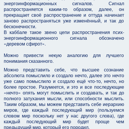
энергоинформационных сигналов. Сигнал
распространяется каким-то образом, далее, он
прекращает своё распространение и оттуда начинает
заново распространяться уже изменённый, и так до
бесконечности.
В каббале такое звено цепи распространения псих-
энергоинформационного сигнала обозначено
«деревом сфирот».
Можно привести некую аналогию для лучшего
понимания сказанного.
Можно представить себе, что высшее сознание
абсолюта помыслило и создало нечто, далее это нечто
уже само помыслило и создало ещё что-то, нечто, но
более простое. Разумеется, и это и все последующие
«нечто» опять могут помыслить и создавать, и так до
полного затухания мысли, или способности мыслить.
Таким образом, мы можем представить себе иерархию
миров, где каждый последующий мир (пользуемся
словом мир поскольку нет у нас другого слова), где
каждый последующий мир будет проще чем
предыдущий мир, который его породил.